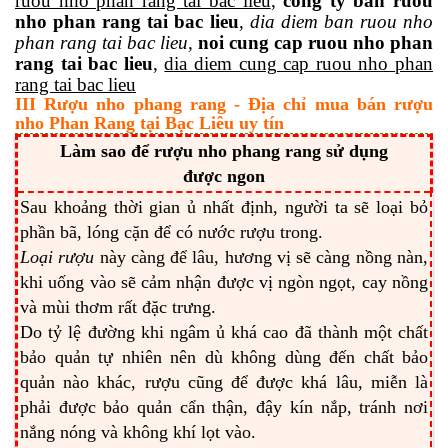
ruou nho phan rang tai bac lieu
,
cong ty ban ruou
nho phan rang tai bac lieu
,
dia diem ban ruou nho
phan rang tai bac lieu,
noi cung cap ruou nho phan
rang tai bac lieu
,
dia diem cung cap ruou nho phan
rang tai bac lieu
III Rượu nho phang rang - Địa chỉ mua bán rượu
nho Phan Rang tại Bạc Liêu uy tín
Làm sao để rượu nho phang rang sử dụng
được ngon
Sau khoảng thời gian ủ nhất định, người ta sẽ loại bỏ
phần bã, lóng cặn để có nước rượu trong.
Loại rượu
này càng để lâu, hương vị sẽ càng nồng nàn,
khi uống vào sẽ cảm nhận được vị ngòn ngọt, cay nồng
và mùi thơm rất đặc trưng.
Do tỷ lệ đường khi ngâm ủ khá cao đã thành một chất
bảo quản tự nhiên nên dù không dùng đến chất bảo
quản nào khác, rượu cũng để được khá lâu, miễn là
phải được bảo quản cẩn thận, đậy kín nắp, tránh nơi
nắng nóng và không khí lọt vào.