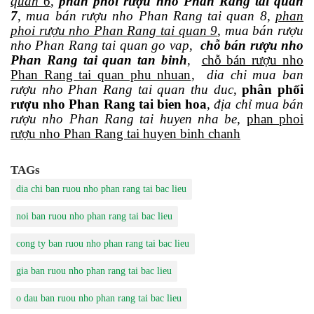
quan 6
,
phân phối rượu nho Phan Rang tai quan
7
,
mua bán rượu nho Phan Rang tai quan 8
,
phan
phoi rượu nho Phan Rang tai quan 9
,
mua bán rượu
nho Phan Rang tai quan go vap
,
chỗ bán rượu nho
Phan Rang tai quan tan binh
,
chỗ bán rượu nho
Phan Rang tai quan phu nhuan
,
dia chi mua ban
rượu nho Phan Rang tai quan thu duc
,
phân phối
rượu nho Phan Rang tai bien hoa
,
địa chỉ mua bán
rượu nho Phan Rang tai huyen nha be
,
phan phoi
rượu nho Phan Rang tai huyen binh chanh
TAGs
dia chi ban ruou nho phan rang tai bac lieu
noi ban ruou nho phan rang tai bac lieu
cong ty ban ruou nho phan rang tai bac lieu
gia ban ruou nho phan rang tai bac lieu
o dau ban ruou nho phan rang tai bac lieu