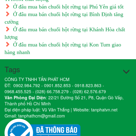
Ở đâu mua bán chuối hột rừng tại Phú Yên giá tốt
Ở đâu mua bán chuối hột rừng tại Bình Định tăng
cường
Ở đâu mua bán chuối hột rừng tại Khánh Hòa chất
lượng
Ở đâu mua bán chuối hột rừng tại Kon Tum giao
hàng nhanh
Tags
CÔNG TY TNHH TẤN PHÁT HCM
ĐT:
0902.984.792
-
0901.852.853
-
0918.823.863
-
0968.455.525
-
(028) 66.758.279
-
(028) 62.576.679
Văn Phòng Đại Diện
: 22/21 Đường Số 21, P8, Quận Gò Vấp,
Thành phố Hồ Chí Minh
Đại diện pháp luật: Vũ Văn Thắng | Website:
tanphatvn.net
Gmail:
tanphathcm@gmail.com