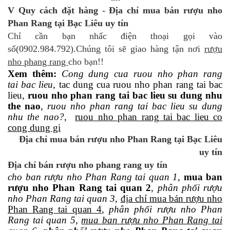
V Quy cách đặt hàng - Địa chỉ mua bán rượu nho
Phan Rang tại Bạc Liêu uy tín
Chỉ cần bạn nhấc điện thoại gọi vào
số(0902.984.792).Chúng tôi sẽ giao hàng tận nơi
rượu
nho phang rang
cho bạn!!
Xem thêm:
Cong dung cua ruou nho phan rang
tai bac lieu
, tac dung cua ruou nho phan rang tai bac
lieu,
ruou nho phan rang tai bac lieu su dung nhu
the nao
,
ruou nho phan rang tai bac lieu su dung
nhu the nao?
,
ruou nho phan rang tai bac lieu co
cong dung gi
Địa chỉ mua bán rượu nho Phan Rang tại Bạc Liêu
uy tín
Địa chỉ bán rượu nho phang rang uy tín
cho ban rượu nho Phan Rang tai quan 1
,
mua ban
rượu nho Phan Rang tai quan 2
,
phân phối rượu
nho Phan Rang tai quan 3
,
địa chỉ mua bán rượu nho
Phan Rang tai quan 4
,
phân phối rượu nho Phan
Rang tai quan 5
,
mua ban rượu nho Phan Rang tai