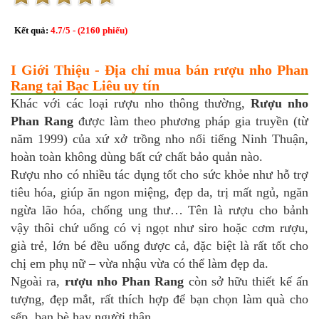
Kết quả:
4.7
/
5
- (
2160
phiếu)
I Giới Thiệu - Địa chỉ mua bán rượu nho Phan
Rang tại Bạc Liêu uy tín
Khác với các loại rượu nho thông thường,
Rượu nho
Phan Rang
được làm theo phương pháp gia truyền (từ
năm 1999) của xứ xở trồng nho nổi tiếng Ninh Thuận,
hoàn toàn không dùng bất cứ chất bảo quản nào.
Rượu nho có nhiều tác dụng tốt cho sức khỏe như hỗ trợ
tiêu hóa, giúp ăn ngon miệng, đẹp da, trị mất ngủ, ngăn
ngừa lão hóa, chống ung thư… Tên là rượu cho bảnh
vậy thôi chứ uống có vị ngọt như siro hoặc cơm rượu,
già trẻ, lớn bé đều uống được cả, đặc biệt là rất tốt cho
chị em phụ nữ – vừa nhậu vừa có thể làm đẹp da.
Ngoài ra,
rượu nho Phan Rang
còn sở hữu thiết kế ấn
tượng, đẹp mắt, rất thích hợp để bạn chọn làm quà cho
sếp, bạn bè hay người thân…