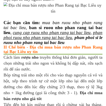
Các bạn cần tìm:
mua ban ruou nho phan rang
tai bac lieu
,
ban si ruou nho phan rang tai bac
lieu
,
cung cap ruou nho phan rang tai bac lieu
,
phan
phoi ruou nho phan rang tai bac lieu
,
phan phoi si le
ruou nho phan rang tai bac lieu
II Chế biến - Địa chỉ mua bán rượu nho Phan Rang
tại Bạc Liêu uy tín
Cách làm
rượu nho
truyền thống khá đơn giản, người ta
chọn những trái nho ngon và không bị dập nát, rửa sạch
rồi để ráo nước.
Bóp từng trái nho một rồi cho vào thạp nguyên cả vỏ và
hột, xếp theo trình tự cứ một lớp nho lại đến một lớp
đường cho đến lúc đầy chừng 2/3 thạp, theo tỷ lệ 3kg
nho + 1kg đường (gọi là công thức 3 - 1).
Địa chỉ mua
bán rượu nho giá tốt
Tiếp đến bịt kín miệng thạp rồi ủ chừng vài ba tháng,