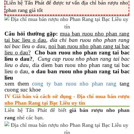
Liên hệ Tấn Phát để được tư vấn địa chỉ bán rượu nho
phan rang giá tốt
Câu hỏi thường gặp:
mua ban ruou nho phan rang
tai bac lieu o dau
,
dia chi ban ruou nho phan rang
tai bac lieu o dau
,
noi ban ruou nho phan rang tai bac
lieu o dau?
Cho ban ruou nho phan rang tai bac
lieu o dau?
,
Cung cap ruou nho phan rang tai bac
lieu o dau
, dia diem ban ruou nho phan rang tai bac
lieu o dau,
o dau ban ruou nho phan rang tai bac
lieu
xem them
cong ty ban ruou nho phan rang
tang
cuong suc khoe
IV Giá bán và cách sử dụng - Địa chỉ mua bán rượu
nho Phan Rang tại Bạc Liêu uy tín
Liên hệ Tấn Phát để biết
giá bán rượu nho phan
rang
nhé các bạn.