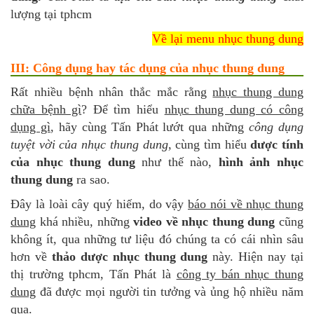
lượng tại tphcm
Về lại menu nhục thung dung
III: Công dụng hay tác dụng của nhục thung dung
Rất nhiều bệnh nhân thắc mắc rằng
nhục thung dung
chữa bệnh gì
? Để tìm hiểu
nhục thung dung có công
dụng gì
, hãy cùng Tấn Phát lướt qua những
công dụng
tuyệt vời của nhục thung dung
, cùng tìm hiểu
dược tính
của nhục thung dung
như thế nào,
hình ảnh nhục
thung dung
ra sao.
Đây là loài cây quý hiếm, do vậy
báo nói về nhục thung
dung
khá nhiều, những
video về nhục thung dung
cũng
không ít, qua những tư liệu đó chúng ta có cái nhìn sâu
hơn về
thảo dược nhục thung dung
này. Hiện nay tại
thị trường tphcm, Tấn Phát là
công ty bán nhục thung
dung
đã được mọi người tin tưởng và ủng hộ nhiều năm
qua.