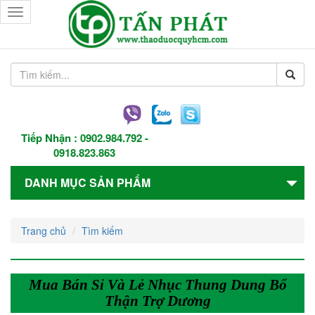
Toggle
navigation
Tiếp Nhận :
0902.984.792
-
0918.823.863
DANH MỤC SẢN PHẨM
Trang chủ
Tìm kiếm
Mua Bán Sỉ Và Lẻ Nhục Thung Dung Bổ
Thận Trợ Dương