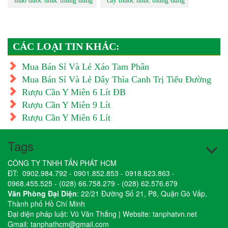
thao duoc nhuc thung dung
cay thuoc nhuc thung dung
CÁC LOẠI TIN KHÁC:
Mua Bán Sỉ Và Lẻ Xáo Tam Phân
Mua Bán Sỉ Và Lẻ Dây Thìa Canh Trị Tiểu Đường
Rượu Cần Y Miên 6 Lít ĐB
Rượu Cần Y Miên 9 Lít
Rượu Cần Y Miên 6 Lít
Tags
CÔNG TY TNHH TẤN PHÁT HCM
ĐT:
0902.984.792
-
0901.852.853
-
0918.823.863
-
0968.455.525
-
(028) 66.758.279
-
(028) 62.576.679
Văn Phòng Đại Diện
: 22/21 Đường Số 21, P8, Quận Gò Vấp,
Thành phố Hồ Chí Minh
Đại diện pháp luật: Vũ Văn Thắng | Website:
tanphatvn.net
Gmail:
tanphathcm@gmail.com