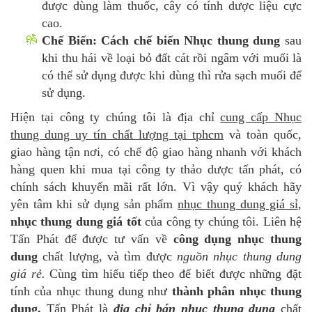
được dùng làm thuốc, cây có tính dược liệu cực
cao.
Chế Biến:
Cách chế biến Nhục thung dung
sau
khi thu hái về loại bỏ đất cát rồi ngâm với muối là
có thể sử dụng được khi dùng thì rửa sạch muối để
sử dụng.
Hiện tại công ty chúng tôi là địa chỉ
cung cấp Nhục
thung dung uy tín chất lượng tại tphcm
và toàn quốc,
giao hàng tận nơi, có chế độ giao hàng nhanh với khách
hàng quen khi mua tại công ty thảo dược tấn phát, có
chính sách khuyến mãi rất lớn. Vì vậy quý khách hãy
yên tâm khi sử dụng sản phẩm
nhục thung dung giá sỉ
,
nhục thung dung giá tốt
của công ty chúng tôi. Liên hệ
Tấn Phát để được tư vấn về
công dụng nhục thung
dung
chất lượng, và tìm được
nguồn nhục thung dung
giá rẻ.
Cùng tìm hiểu tiếp theo để biết được những đặt
tính của nhục thung dung như
thành phân nhục thung
dung.
Tấn Phát là
địa chỉ bán nhục thung dung
chất