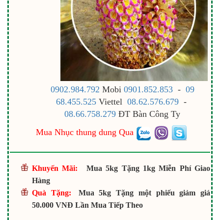
0902.984.792
Mobi
0901.852.853
-
09
68.455.525
Viettel
08.62.576.679
-
08.66.758.279
ĐT Bàn Công Ty
Mua Nhục thung dung Qua
Khuyến Mãi:
Mua 5kg Tặng 1kg Miễn Phí Giao
Hàng
Quà Tặng:
Mua 5kg Tặng một phiếu giảm giá
50.000 VNĐ Lần Mua Tiếp Theo