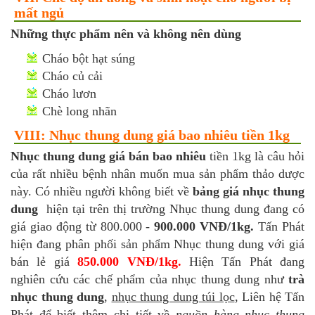
mất ngủ
Những thực phẩm nên và không nên dùng
Cháo bột hạt súng
Cháo củ cải
Cháo lươn
Chè long nhãn
VIII: Nhục thung dung giá bao nhiêu tiền 1kg
Nhục thung dung giá bán bao nhiêu
tiền 1kg là câu hỏi
của rất nhiều bệnh nhân muốn mua sản phẩm thảo dược
này. Có nhiều người không biết về
bảng giá nhục thung
dung
hiện tại trên thị trường Nhục thung dung đang có
giá giao động từ 800.000 -
900.000 VNĐ/1kg.
Tấn Phát
hiện đang phân phối sản phẩm Nhục thung dung với giá
bán lẻ giá
850.000 VNĐ/1kg.
Hiện Tấn Phát đang
nghiên cứu các chế phẩm của nhục thung dung như
trà
nhục thung dung
,
nhục thung dung túi lọc
, Liên hệ Tấn
Phát để biết thêm chi tiết về
nguồn hàng nhục thung