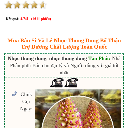
Kết quả:
4.7
/
5
- (
1611
phiếu)
Mua Bán Sỉ Và Lẻ Nhục Thung Dung Bổ Thận
Trợ Dương Chất Lượng Toàn Quốc
Nhục thung dung
,
nhục thung dung
Tấn Phát:
Nhà
Phân phối Bán cho đại lý và Người dùng với giá tốt
nhất
Clink
Gọi
Ngay: