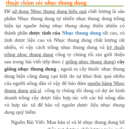
thuật chăm sóc nhục thung dung
Để
sử dụng Nhục thung dung hiệu quả
chất lượng là sản
phẩm Nhục thung dung tự nhiên nhục thung dung trồng
hiện tại
nguồn hàng nhục thung dung
thiên nhiên có
thành phần
dược tính của
Nhục thung dung
rất cao, có
tính dược liệu cao và Nhục thung dung chất lượng rất
nhiều, vì vậy cách trồng nhục thung dung và
kỹ thuật
trồng nhục thung dung
công ty chúng tôi xin giới thiệu
sau trong bài viết tiếp theo (
giống nhục thung dung
)
cây
giống nhục thung dung
, ngoài ra cây thuốc nhục thung
dung hiện cũng đang cạn kiệt do sự khai thác quá nhiều
của người nông dân vì vậy đẻ bảo đảm
nguồn hàng Nhục
thung dung giá sỉ
công ty chúng tôi đang có dự án kinh
doanh trồng cây dược liệu hợp tác với các hộ nông dân
và hợp tác xã để bảo vệ
nguồn dược liệu nhục thung
dung
quý hiếm
Nguồn Bài Viết: Mua bán sỉ và lẻ nhục thung dung bổ