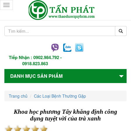
Toggle
navigation
Tiếp Nhận :
0902.984.792
-
0918.823.863
DANH MỤC SẢN PHẨM
Trang chủ
Các Loại Bệnh Thường Gặp
Khoa học phương Tây khẳng định công
dụng tuyệt vời của trà xanh