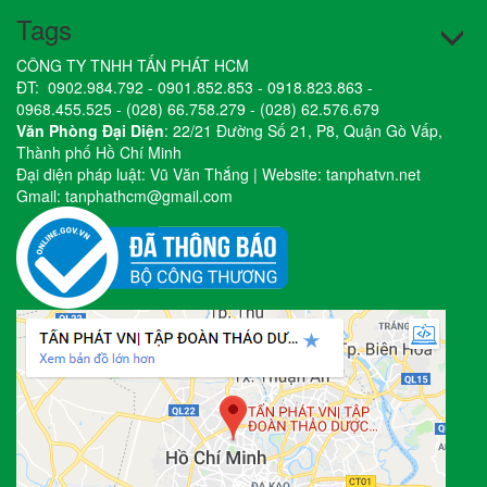
Tags
CÔNG TY TNHH TẤN PHÁT HCM
ĐT:
0902.984.792
-
0901.852.853
-
0918.823.863
-
0968.455.525
-
(028) 66.758.279
-
(028) 62.576.679
Văn Phòng Đại Diện
: 22/21 Đường Số 21, P8, Quận Gò Vấp,
Thành phố Hồ Chí Minh
Đại diện pháp luật: Vũ Văn Thắng | Website:
tanphatvn.net
Gmail:
tanphathcm@gmail.com