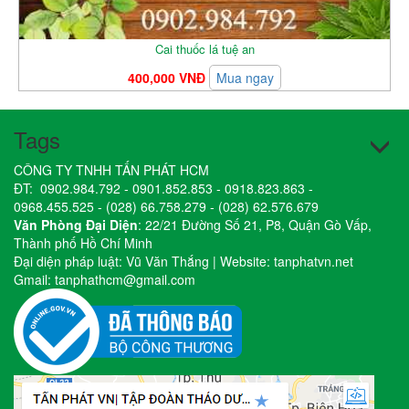
Cai thuốc lá tuệ an
400,000 VNĐ
Mua ngay
Tags
CÔNG TY TNHH TẤN PHÁT HCM
ĐT:
0902.984.792
-
0901.852.853
-
0918.823.863
-
0968.455.525
-
(028) 66.758.279
-
(028) 62.576.679
Văn Phòng Đại Diện
: 22/21 Đường Số 21, P8, Quận Gò Vấp,
Thành phố Hồ Chí Minh
Đại diện pháp luật: Vũ Văn Thắng | Website:
tanphatvn.net
Gmail:
tanphathcm@gmail.com