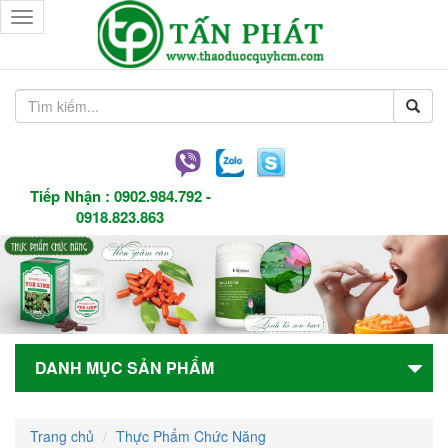
Toggle
navigation
Tiếp Nhận :
0902.984.792
-
0918.823.863
DANH MỤC SẢN PHẨM
Trang chủ
Thực Phẩm Chức Năng