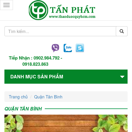
Toggle
navigation
Tiếp Nhận :
0902.984.792
-
0918.823.863
DANH MỤC SẢN PHẨM
Trang chủ
Quận Tân Bình
QUẬN TÂN BÌNH