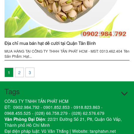
Địa chỉ mua bán hạt dẻ cười tại Quận Tân Bình
MUA HÀNG TẠI CÔNG TY THHH TẤN PHÁT HCM - MST: 0313.462.404 Tên
Sản Phẩm: Hạt...
1
2
3
Tags
CÔNG TY TNHH TẤN PHÁT HCM
ĐT:
0902.984.792
-
0901.852.853
-
0918.823.863
-
0968.455.525
-
(028) 66.758.279
-
(028) 62.576.679
Văn Phòng Đại Diện
: 22/21 Đường Số 21, P8, Quận Gò Vấp,
Thành phố Hồ Chí Minh
Đại diện pháp luật: Vũ Văn Thắng | Website:
tanphatvn.net