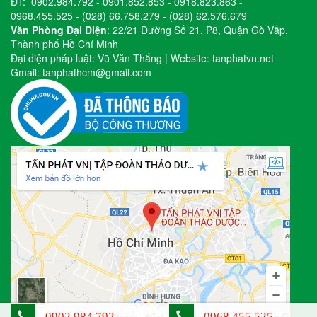
ĐT:
0902.984.792
-
0901.852.853
-
0918.823.863
-
0968.455.525
-
(028) 66.758.279
-
(028) 62.576.679
Văn Phòng Đại Diện
: 22/21 Đường Số 21, P8, Quận Gò Vấp,
Thành phố Hồ Chí Minh
Đại diện pháp luật: Vũ Văn Thắng | Website:
tanphatvn.net
Gmail:
tanphathcm@gmail.com
0902.984.792
0968.455.525