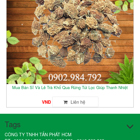
Mua Bán Sỉ Và Lẻ Trà Khổ Qua Rừng Túi Lọc Giúp Thanh Nhiệt
VNĐ
Tags
CÔNG TY TNHH TẤN PHÁT HCM