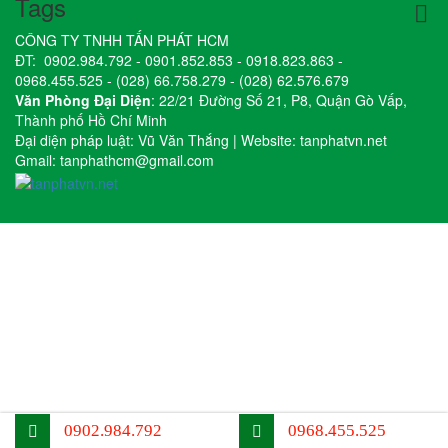
Tags
CÔNG TY TNHH TẤN PHÁT HCM
ĐT:
0902.984.792
-
0901.852.853
-
0918.823.863
-
0968.455.525
-
(028) 66.758.279
-
(028) 62.576.679
Văn Phòng Đại Diện
: 22/21 Đường Số 21, P8, Quận Gò Vấp,
Thành phố Hồ Chí Minh
Đại diện pháp luật: Vũ Văn Thắng | Website:
tanphatvn.net
Gmail:
tanphathcm@gmail.com
0902.984.792
0968.455.525