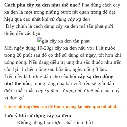
Cách pha cây xạ đen như thế nào?
Pha đúng cách cây
xạ đen
là một trong những bước rất quan trọng để đạt
hiệu quả cao nhất khi
sử dụng cây xạ đen
Đây chính là
cách dùng cây xạ đen
mà tấn phát giới
thiệu đến các bạn
Mỗi ngày dụng 10-20gr cây xạ đen nấu với 1 lít nước
trong 20 phút sau đó có thể sử dụng cả ngày, tốt hơn khi
uống nóng. Nếu đang điều trị ung thư sắc thuốc như trên
còn lại 1 chén uống sau bữa ăn, ngày uống 3 lần.
Trên đây là hướng dẫn cho câu hỏi
cây xạ đen dùng
như thế nào
, mong rằng qua bài viết trên sẽ giải đáp
được thắc mắc
cây xạ đen sử dụng như thế nào
của quý
vị đọc giả.
Lưu ý những điều sau để thuốc mang lại hiệu quả tốt nhất.
Lưu ý khi sử dụng cây xạ đen:
Không uống bia rượu, chất kích thích