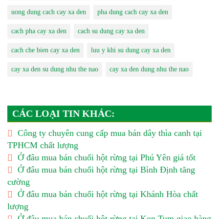
uong dung cach cay xa den
pha dung cach cay xa den
cach pha cay xa den
cach su dung cay xa den
cach che bien cay xa den
luu y khi su dung cay xa den
cay xa den su dung nhu the nao
cay xa den dung nhu the nao
CÁC LOẠI TIN KHÁC:
Công ty chuyên cung cấp mua bán dây thìa canh tại
TPHCM chất lượng
Ở đâu mua bán chuối hột rừng tại Phú Yên giá tốt
Ở đâu mua bán chuối hột rừng tại Bình Định tăng
cường
Ở đâu mua bán chuối hột rừng tại Khánh Hòa chất
lượng
Ở đâu mua bán chuối hột rừng tại Kon Tum giao hàng