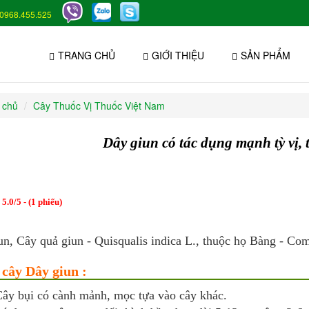
0968.455.525
TRANG CHỦ
GIỚI THIỆU
SẢN PHẨM
 chủ
Cây Thuốc Vị Thuốc Việt Nam
Dây giun có tác dụng mạnh tỳ vị, t
:
5.0
/
5
- (
1
phiếu)
un, Cây quả giun - Quisqualis indica L., thuộc họ Bàng - Co
 cây Dây giun :
ây bụi có cành mảnh, mọc tựa vào cây khác.