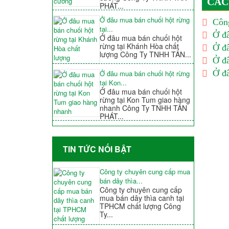
CÁC
PHÁT...
Ở đâu mua bán chuối hột rừng
Công
tại...
Ở đâ
Ở đâu mua bán chuối hột
rừng tại Khánh Hòa chất
Ở đâ
lượng Công Ty TNHH TẤN...
Ở đâ
Ở đâ
Ở đâu mua bán chuối hột rừng
tại Kon...
Ở đâu mua bán chuối hột
rừng tại Kon Tum giao hàng
nhanh Công Ty TNHH TẤN
PHÁT...
TIN TỨC NỐI BẬT
Công ty chuyên cung cấp mua
bán dây thìa...
Công ty chuyên cung cấp
mua bán dây thìa canh tại
TPHCM chất lượng Công
Ty...