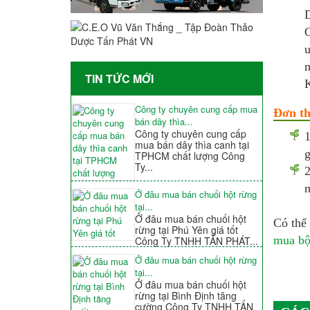
D
C
u
m
TIN TỨC MỚI
K
Công ty chuyên cung cấp mua
Đơn t
bán dây thìa...
Công ty chuyên cung cấp
1
mua bán dây thìa canh tại
g
TPHCM chất lượng Công
Ty...
2
m
Ở đâu mua bán chuối hột rừng
tại...
Ở đâu mua bán chuối hột
Có thể 
rừng tại Phú Yên giá tốt
mua bộ
Công Ty TNHH TẤN PHÁT...
Ở đâu mua bán chuối hột rừng
tại...
Ở đâu mua bán chuối hột
rừng tại Bình Định tăng
cường Công Ty TNHH TẤN