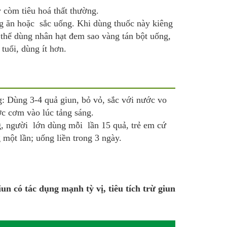
y còm tiêu hoá thất thường.
g ăn hoặc sắc uống. Khi dùng thuốc này kiêng
hể dùng nhân hạt đem sao vàng tán bột uống,
tuổi, dùng ít hơn.
g: Dùng 3-4 quả giun, bỏ vỏ, sắc với nước vo
ớc cơm vào lúc tảng sáng.
g, người lớn dùng mỗi lần 15 quả, trẻ em cứ
 một lần; uống liền trong 3 ngày.
un có tác dụng mạnh tỳ vị, tiêu tích trừ giun