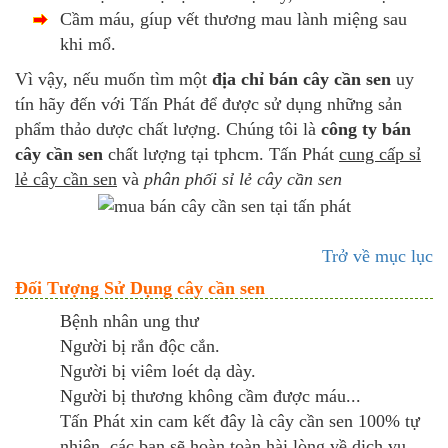
Cầm máu, gíup vết thương mau lành miệng sau
khi mổ.
Vì vậy, nếu muốn tìm một
địa chỉ bán cây cần sen
uy
tín hãy đến với Tấn Phát để được sử dụng những sản
phẩm thảo dược chất lượng. Chúng tôi là
công ty bán
cây cần sen
chất lượng tại tphcm. Tấn Phát
cung cấp sỉ
lẻ cây cần sen
và
phân phối sỉ lẻ cây cần sen
Trở về mục lục
Đối Tượng Sử Dụng cây cần sen
Bệnh nhân ung thư
Người bị rắn độc cắn.
Người bị viêm loét dạ dày.
Người bị thương không cầm được máu...
Tấn Phát xin cam kết đây là cây cần sen 100% tự
nhiên, các bạn sẽ hoàn toàn hài lòng về dịch vụ