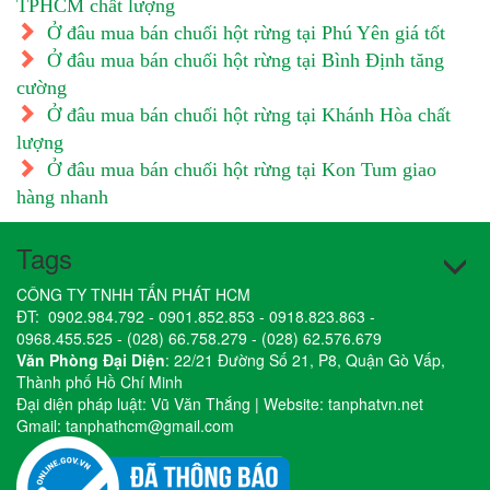
TPHCM chất lượng
Ở đâu mua bán chuối hột rừng tại Phú Yên giá tốt
Ở đâu mua bán chuối hột rừng tại Bình Định tăng
cường
Ở đâu mua bán chuối hột rừng tại Khánh Hòa chất
lượng
Ở đâu mua bán chuối hột rừng tại Kon Tum giao
hàng nhanh
Tags
CÔNG TY TNHH TẤN PHÁT HCM
ĐT:
0902.984.792
-
0901.852.853
-
0918.823.863
-
0968.455.525
-
(028) 66.758.279
-
(028) 62.576.679
Văn Phòng Đại Diện
: 22/21 Đường Số 21, P8, Quận Gò Vấp,
Thành phố Hồ Chí Minh
Đại diện pháp luật: Vũ Văn Thắng | Website:
tanphatvn.net
Gmail:
tanphathcm@gmail.com