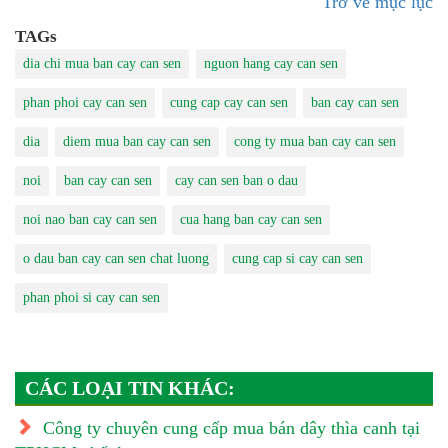
Trở về mục lục
TAGs
dia chi mua ban cay can sen
nguon hang cay can sen
phan phoi cay can sen
cung cap cay can sen
ban cay can sen
dia
diem mua ban cay can sen
cong ty mua ban cay can sen
noi
ban cay can sen
cay can sen ban o dau
noi nao ban cay can sen
cua hang ban cay can sen
o dau ban cay can sen chat luong
cung cap si cay can sen
phan phoi si cay can sen
CÁC LOẠI TIN KHÁC:
Công ty chuyên cung cấp mua bán dây thìa canh tại