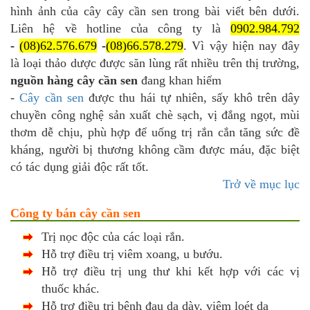
hình ảnh của cây cây cần sen trong bài viết bên dưới.
Liên hệ về hotline của công ty là
0902.984.792
-
(08)62.576.679
-
(08)66.578.279
. Vì vậy hiện nay đây
là loại thảo dược được săn lùng rất nhiều trên thị trường,
nguồn hàng cây cần sen
đang khan hiếm
-
Cây cần sen
được thu hái tự nhiên, sấy khô trên dây
chuyền công nghệ sản xuất chè sạch, vị đắng ngọt, mùi
thơm dễ chịu, phù hợp để uống trị rắn cắn tăng sức đề
kháng, người bị thương không cầm được máu, đặc biệt
có tác dụng giải độc rất tốt.
Trở về mục lục
Công ty bán cây cần sen
Trị nọc độc của các loại rắn.
Hỗ trợ điều trị viêm xoang, u bướu.
Hỗ trợ điều trị ung thư khi kết hợp với các vị
thuốc khác.
Hỗ trợ điều trị bệnh đau dạ dày, viêm loét dạ