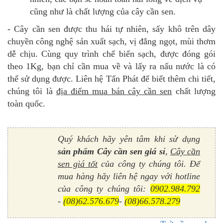
cũng như là chất lượng của cây cần sen.
- Cây cần sen được thu hái tự nhiên, sấy khô trên dây
chuyền công nghệ sản xuất sạch, vị đắng ngọt, mùi thơm
dễ chịu. Cùng
quy trình chế biến sạch, được đóng gói
theo 1Kg, bạn chỉ cần mua về và lấy ra nấu nước là có
thể sử dụng được.
Liên hệ Tấn Phát để biết thêm chi tiết,
chúng tôi là
địa điểm mua bán cây cần sen
chất lượng
toàn quốc.
Quý khách hãy yên tâm khi sử dụng
sản phẩm Cây cần sen
giá sỉ
,
Cây cần
sen giá tốt
của công ty chúng tôi. Để
mua hàng hãy liên hệ ngay với hotline
của công ty chúng tôi:
0902.984.792
-
(08)62.576.679
-
(08)66.578.279