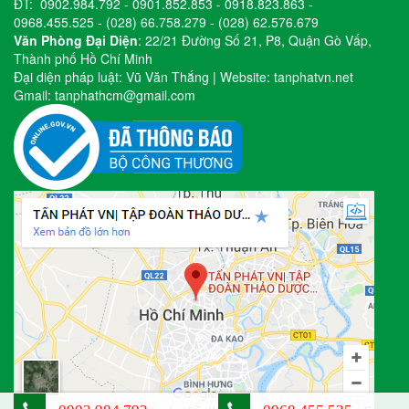
ĐT:
0902.984.792
-
0901.852.853
-
0918.823.863
-
0968.455.525
-
(028) 66.758.279
-
(028) 62.576.679
Văn Phòng Đại Diện
: 22/21 Đường Số 21, P8, Quận Gò Vấp,
Thành phố Hồ Chí Minh
Đại diện pháp luật: Vũ Văn Thắng | Website:
tanphatvn.net
Gmail:
tanphathcm@gmail.com