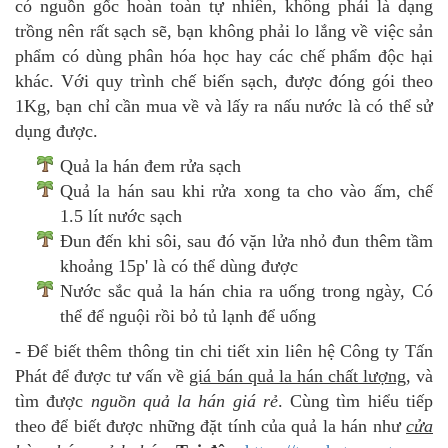
có nguồn gốc hoàn toàn tự nhiên, không phải là dạng
trồng nên rất sạch sẽ, bạn không phải lo lắng về việc sản
phẩm có dùng phân hóa học hay các chế phẩm độc hại
khác. Với quy trình chế biến sạch, được đóng gói theo
1Kg, bạn chỉ cần mua về và lấy ra nấu nước là có thể sử
dụng được.
Quả la hán đem rửa sạch
Quả la hán sau khi rửa xong ta cho vào ấm, chế
1.5 lít nước sạch
Đun đến khi sôi, sau đó vặn lửa nhỏ đun thêm tầm
khoảng 15p' là có thể dùng được
Nước sắc quả la hán chia ra uống trong ngày, Có
thể để nguội rồi bỏ tủ lạnh để uống
- Để biết thêm thông tin chi tiết xin liên hệ Công ty Tấn
Phát để được tư vấn về
giá bán quả la hán chất lượng
, và
tìm được
nguồn quả la hán giá rẻ
. Cùng tìm hiểu tiếp
theo để biết được những đặt tính của quả la hán như
cửa