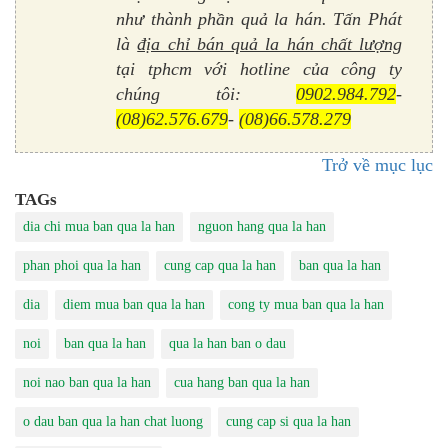
như thành phần quả la hán. Tấn Phát
là
địa chỉ bán quả la hán chất lượng
tại tphcm với hotline của công ty
chúng tôi:
0902.984.792
-
(08)62.576.679
-
(08)66.578.279
Trở về mục lục
TAGs
dia chi mua ban qua la han
nguon hang qua la han
phan phoi qua la han
cung cap qua la han
ban qua la han
dia
diem mua ban qua la han
cong ty mua ban qua la han
noi
ban qua la han
qua la han ban o dau
noi nao ban qua la han
cua hang ban qua la han
o dau ban qua la han chat luong
cung cap si qua la han