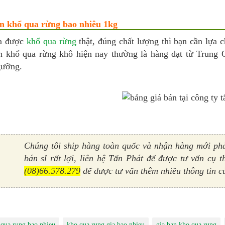
n khổ qua rừng bao nhiêu 1kg
a được
khổ qua rừng
thật, đúng chất lượng thì bạn cần lựa 
n khổ qua rừng khô hiện nay thường là hàng dạt từ Trung Q
gưỡng.
Chúng tôi ship hàng toàn quốc và nhận hàng mới phải
bán sỉ rất lợi, liên hệ Tấn Phát để được tư vấn cụ t
(08)66.578.279
để được tư vấn thêm nhiều thông tin c
 qua rung bao nhieu
kho qua rung gia bao nhieu
gia ban kho qua rung