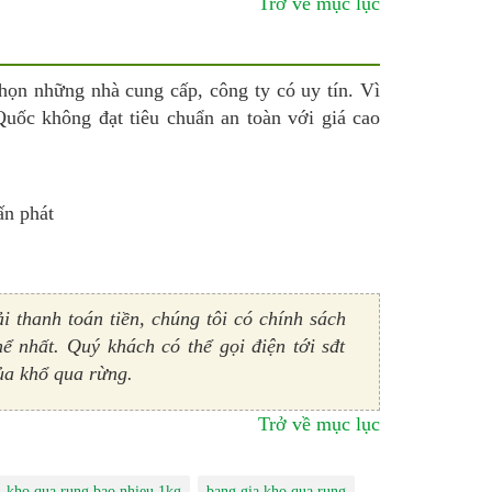
Trở về mục lục
chọn những nhà cung cấp, công ty có uy tín. Vì
uốc không đạt tiêu chuẩn an toàn với giá cao
 thanh toán tiền, chúng tôi có chính sách
hể nhất. Quý khách có thể gọi điện tới sđt
ủa khổ qua rừng.
Trở về mục lục
kho qua rung bao nhieu 1kg
bang gia kho qua rung