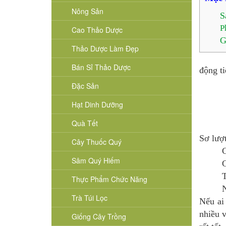
Nông Sản
S
P
Cao Thảo Dược
G
Thảo Dược Làm Đẹp
Bán Sỉ Thảo Dược
động ti
Đặc Sản
Hạt Dinh Dưỡng
Quà Tết
Sơ lượt
Cây Thuốc Quý
C
Sâm Quý Hiếm
G
T
Thực Phẩm Chức Năng
N
Trà Túi Lọc
Nếu ai
nhiều v
Giống Cây Trồng