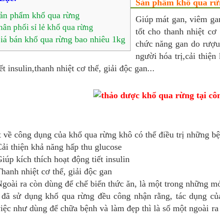
Sản phẩm khổ qua rừ
ản phẩm khổ qua rừng
Giúp mát gan, viêm ga
hân phối sỉ lẻ khổ qua rừng
tốt cho thanh nhiệt cơ
iá bán khổ qua rừng bao nhiêu 1kg
chức năng gan do rượu
người hóa trị,cải thiện
ết insulin,thanh nhiệt cơ thể, giải độc gan...
 về công dụng của khổ qua rừng khô có thể điều trị những b
ải thiện khả năng hấp thu glucose
iúp kích thích hoạt động tiết insulin
hanh nhiệt cơ thể, giải độc gan
goài ra còn dùng để chế biến thức ăn, là một trong những 
 đã sử dụng khổ qua rừng đều công nhận rằng, tác dụng củ
iệc như dùng để chữa bệnh và làm đẹp thì là số một ngoài ra