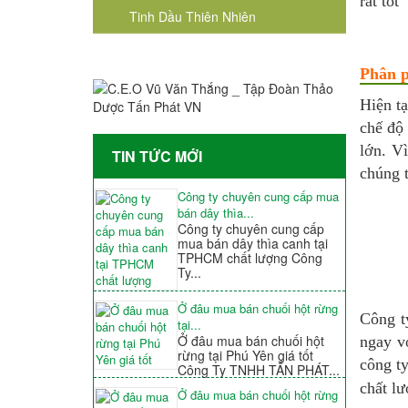
rất tốt
Tinh Dầu Thiên Nhiên
Phân p
Hiện tạ
chế độ 
lớn. V
TIN TỨC MỚI
chúng t
Công ty chuyên cung cấp mua
bán dây thìa...
Công ty chuyên cung cấp
mua bán dây thìa canh tại
TPHCM chất lượng Công
Ty...
Ở đâu mua bán chuối hột rừng
Công 
tại...
Ở đâu mua bán chuối hột
ngay v
rừng tại Phú Yên giá tốt
công ty
Công Ty TNHH TẤN PHÁT...
chất lư
Ở đâu mua bán chuối hột rừng