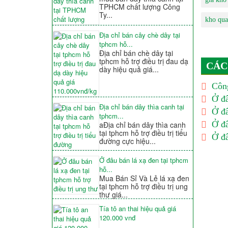
TPHCM chất lượng Công
Ty...
kho qua
Địa chỉ bán cây chè dây tại
tphcm hỗ...
Địa chỉ bán chè dây tại
tphcm hỗ trợ điều trị đau dạ
CÁC
dày hiệu quả giá...
Công
Ở đâ
Địa chỉ bán dây thìa canh tại
Ở đâ
tphcm...
Ở đâ
aĐịa chỉ bán dây thìa canh
tại tphcm hỗ trợ điều trị tiểu
Ở đâ
đường cực hiệu...
Ở đâu bán lá xạ đen tại tphcm
hỗ...
Mua Bán Sỉ Và Lẻ lá xạ đen
tại tphcm hỗ trợ điều trị ung
thư giá...
Tía tô an thai hiệu quả giá
120.000 vnđ