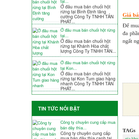
tại...
Ở đâu mua bán chuối hột
rừng tại Bình Định tăng
Giá bá
cường Công Ty TNHH TẤN
PHÁT...
Để mu
Ở đâu mua bán chuối hột rừng
đa phầ
tại...
Ở đâu mua bán chuối hột
ngất n
rừng tại Khánh Hòa chất
lượng Công Ty TNHH TẤN...
Ở đâu mua bán chuối hột rừng
tại Kon...
Ở đâu mua bán chuối hột
rừng tại Kon Tum giao hàng
nhanh Công Ty TNHH TẤN
PHÁT...
TIN TỨC NỐI BẬT
Công ty chuyên cung cấp mua
bán dây thìa...
TAGs
Công ty chuyên cung cấp
mua bán dây thìa canh tại
gia kho