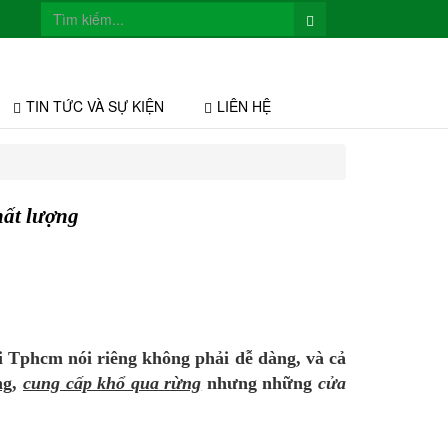
TIN TỨC VÀ SỰ KIỆN
LIÊN HỆ
hất lượng
i Tphcm nói riêng không phải dễ dàng, và cả
ng
,
cung cấp khổ qua rừng
nhưng những
cửa