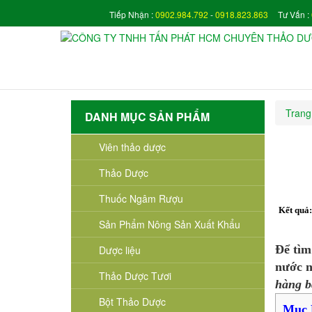
Tiếp Nhận :
0902.984.792
-
0918.823.863
Tư Vấn :
Trang
DANH MỤC SẢN PHẨM
Viên thảo dược
Thảo Dược
Thuốc Ngâm Rượu
Kết quả
Sản Phẩm Nông Sản Xuất Khẩu
Để tì
Dược liệu
nước n
Thảo Dược Tươi
hàng b
Bột Thảo Dược
Mục 