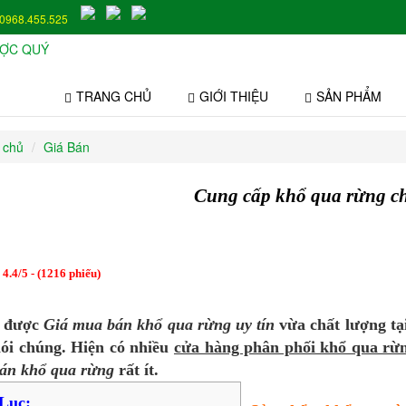
0968.455.525
TRANG CHỦ
GIỚI THIỆU
SẢN PHẨM
 chủ
Giá Bán
Cung cấp khổ qua rừng c
:
4.4
/
5
- (
1216
phiếu)
m được
Giá mua bán khổ qua rừng uy tín
vừa chất lượng tạ
ói chúng. Hiện có nhiều
cửa hàng phân phối khổ qua rừ
án khổ qua rừng
rất ít.
Lục: