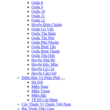
Quận 8
Quận 9
Quận 10
Quận 11
Quận 12
Huyện Bình Chánh
Quận Gò Vấp
Quận Tân Bình
Quận Tân Phú
Quận Phú Nhuận
Quận Bình Tân
Quận Bình Thạnh
Quận Thủ Đức
Huyện Nhà Bè
Huyện Hóc Môn
Huyện Củ Chi
Huyện Cần Giờ
Điểm Bán Và Phân Phối
Hà Nội
Miền Nam
Miền Trung
Miền Bắc
TP Hồ Chí Minh
Cây Thuốc Vị Thuốc Việt Nam
Bài Thuốc Dân Gian