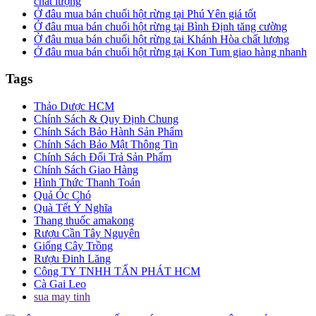
chất lượng
Ở đâu mua bán chuối hột rừng tại Phú Yên giá tốt
Ở đâu mua bán chuối hột rừng tại Bình Định tăng cường
Ở đâu mua bán chuối hột rừng tại Khánh Hòa chất lượng
Ở đâu mua bán chuối hột rừng tại Kon Tum giao hàng nhanh
Tags
Thảo Dược HCM
Chính Sách & Quy Định Chung
Chính Sách Bảo Hành Sản Phẩm
Chính Sách Bảo Mật Thông Tin
Chính Sách Đổi Trả Sản Phẩm
Chính Sách Giao Hàng
Hình Thức Thanh Toán
Quả Óc Chó
Quà Tết Ý Nghĩa
Thang thuốc amakong
Rượu Cần Tây Nguyên
Giống Cây Trồng
Rượu Đinh Lăng
Công TY TNHH TẤN PHÁT HCM
Cà Gai Leo
sua may tinh