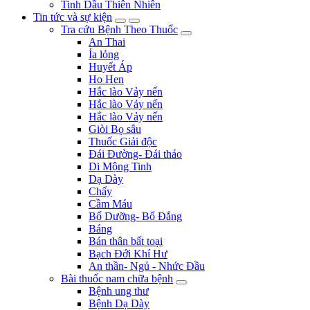
Tinh Dầu Thiên Nhiên
Tin tức và sự kiện
Tra cứu Bệnh Theo Thuốc
An Thai
Ỉa lỏng
Huyết Áp
Ho Hen
Hắc lào Vảy nến
Hắc lào Vảy nến
Hắc lào Vảy nến
Giòi Bọ sâu
Thuốc Giải độc
Đái Đường- Đái tháo
Di Mộng Tinh
Dạ Dày
Chấy
Cầm Máu
Bổ Dưỡng- Bổ Đắng
Báng
Bán thân bất toại
Bạch Đới Khí Hư
An thần- Ngủ - Nhức Đầu
Bài thuốc nam chữa bệnh
Bệnh ung thư
Bệnh Dạ Dày