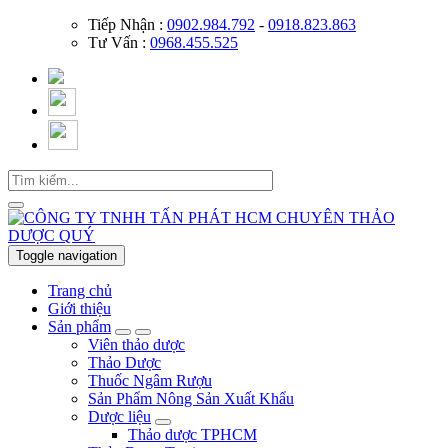
Tiếp Nhận :
0902.984.792
-
0918.823.863
Tư Vấn :
0968.455.525
Toggle navigation
Trang chủ
Giới thiệu
Sản phẩm
Viên thảo dược
Thảo Dược
Thuốc Ngâm Rượu
Sản Phẩm Nông Sản Xuất Khẩu
Dược liệu
Thảo dược TPHCM