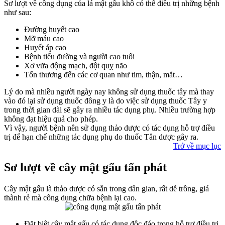
Sơ lượt về công dụng của lá mật gấu khô có thể điều trị những bệnh
như sau:
Đường huyết cao
Mỡ máu cao
Huyết áp cao
Bệnh tiểu đường và người cao tuổi
Xơ vữa động mạch, đột quỵ não
Tổn thương đến các cơ quan như tim, thận, mắt…
Lý do mà nhiều người ngày nay không sử dụng thuốc tây mà thay
vào đó lại sử dụng thuốc đông y là do việc sử dụng thuốc Tây y
trong thời gian dài sẽ gây ra nhiều tác dụng phụ. Nhiều trường hợp
không đạt hiệu quả cho phép.
Vì vậy, người bệnh nên sử dụng thảo dược có tác dụng hỗ trợ điều
trị để hạn chế những tác dụng phụ do thuốc Tân dược gây ra.
Trở về mục lục
Sơ lượt về cây mật gấu tấn phát
Cây mật gấu là thảo dược có sẵn trong dân gian, rất dễ trồng, giá
thành rẻ mà công dụng chữa bệnh lại cao.
Đặt biệt cây mật gấu có tác dụng độc đáo trong hỗ trợ điều trị