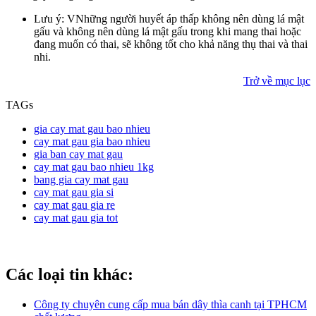
Lưu ý: VNhững người huyết áp thấp không nên dùng lá mật
gấu và không nên dùng lá mật gấu trong khi mang thai hoặc
đang muốn có thai, sẽ không tốt cho khả năng thụ thai và thai
nhi.
Trở về mục lục
TAGs
gia cay mat gau bao nhieu
cay mat gau gia bao nhieu
gia ban cay mat gau
cay mat gau bao nhieu 1kg
bang gia cay mat gau
cay mat gau gia si
cay mat gau gia re
cay mat gau gia tot
Các loại tin khác:
Công ty chuyên cung cấp mua bán dây thìa canh tại TPHCM