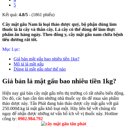
5
Kết quả:
4.8
/
5
- (
1861
phiếu)
Cây mật gấu Nam là loại thảo dược quý, bộ phận dùng làm
thuốc là lá cây và thân cây. Lá cây có thể dùng để làm thực
phẩm ăn hàng ngày. Theo đông y, cây mật gấu nam chữa bệnh
tiểu đường rất tốt.
Mục Lục:
Giá bán mật gấu bao nhiêu tiền 1kg?
Mô tả lá mật gấu
Dùng lá mật gấu như thế nào
Giá bán lá mật gấu bao nhiêu tiền 1kg?
Hiện nay giá bán cây mật gấu trên thị trường có rất nhiều biến động.
Do đó, các bạn cần tìm những nhà thuốc uy tín để mua sản phẩm
thảo dược này. Tấn Phát đang bán thảo dược cây mật gấu với giá
250.000đ.kg lá mật gấu khô loại một. Hãy liên hệ với chúng tôi
ngay để nhận được những tư vấn bổ ích về vị thuốc này. Hotline
công ty:
0902.984.792