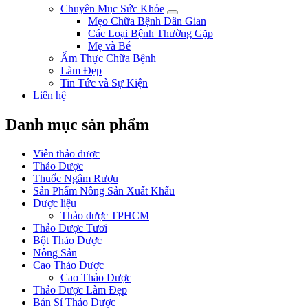
Chuyên Mục Sức Khỏe
Mẹo Chữa Bệnh Dân Gian
Các Loại Bệnh Thường Gặp
Mẹ và Bé
Ẩm Thực Chữa Bệnh
Làm Đẹp
Tin Tức và Sự Kiện
Liên hệ
Danh mục sản phẩm
Viên thảo dược
Thảo Dược
Thuốc Ngâm Rượu
Sản Phẩm Nông Sản Xuất Khẩu
Dược liệu
Thảo dược TPHCM
Thảo Dược Tươi
Bột Thảo Dược
Nông Sản
Cao Thảo Dược
Cao Thảo Dược
Thảo Dược Làm Đẹp
Bán Sỉ Thảo Dược