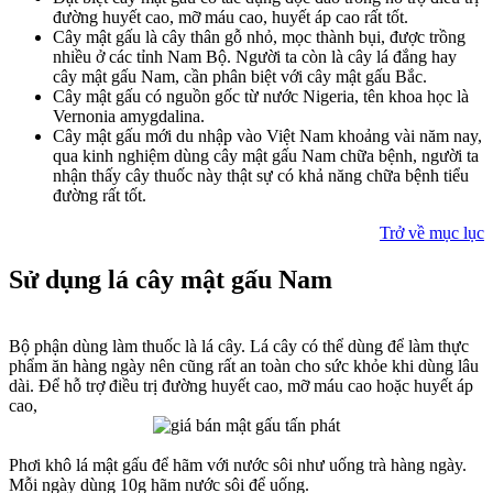
đường huyết cao, mỡ máu cao, huyết áp cao rất tốt.
Cây mật gấu là cây thân gỗ nhỏ, mọc thành bụi, được trồng
nhiều ở các tỉnh Nam Bộ. Người ta còn là cây lá đắng hay
cây mật gấu Nam, cần phân biệt với cây mật gấu Bắc.
Cây mật gấu có nguồn gốc từ nước Nigeria, tên khoa học là
Vernonia amygdalina.
Cây mật gấu mới du nhập vào Việt Nam khoảng vài năm nay,
qua kinh nghiệm dùng cây mật gấu Nam chữa bệnh, người ta
nhận thấy cây thuốc này thật sự có khả năng chữa bệnh tiểu
đường rất tốt.
Trở về mục lục
Sử dụng lá cây mật gấu Nam
Bộ phận dùng làm thuốc là lá cây. Lá cây có thể dùng để làm thực
phẩm ăn hàng ngày nên cũng rất an toàn cho sức khỏe khi dùng lâu
dài. Để hỗ trợ điều trị đường huyết cao, mỡ máu cao hoặc huyết áp
cao,
Phơi khô lá mật gấu để hãm với nước sôi như uống trà hàng ngày.
Mỗi ngày dùng 10g hãm nước sôi để uống.