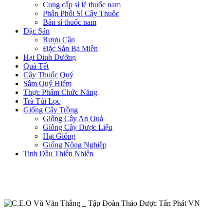
Cung cấp sỉ lẻ thuốc nam
Phân Phối Sỉ Cây Thuốc
Bán sỉ thuốc nam
Đặc Sản
Rượu Cần
Đặc Sản Ba Miền
Hạt Dinh Dưỡng
Quà Tết
Cây Thuốc Quý
Sâm Quý Hiếm
Thực Phẩm Chức Năng
Trà Túi Lọc
Giống Cây Trồng
Giống Cây An Quả
Giống Cây Dược Liệu
Hạt Giống
Giống Nông Nghiệp
Tinh Dầu Thiên Nhiên