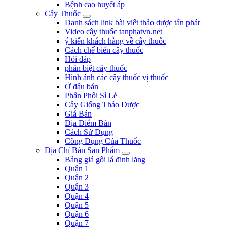
Bệnh cao huyết áp
Cây Thuốc
Danh sách link bài viết thảo dược tấn phát
Video cây thuốc tanphatvn.net
ý kiến khách hàng về cây thuốc
Cách chế biến cây thuốc
Hỏi đáp
phân biệt cây thuốc
Hình ảnh các cây thuốc vị thuốc
Ở đâu bán
Phấn Phối Sỉ Lẻ
Cây Giống Thảo Dược
Giá Bán
Địa Điểm Bán
Cách Sử Dụng
Công Dụng Của Thuốc
Địa Chỉ Bán Sản Phẩm
Bảng giá gối lá đinh lăng
Quận 1
Quận 2
Quận 3
Quận 4
Quận 5
Quận 6
Quận 7