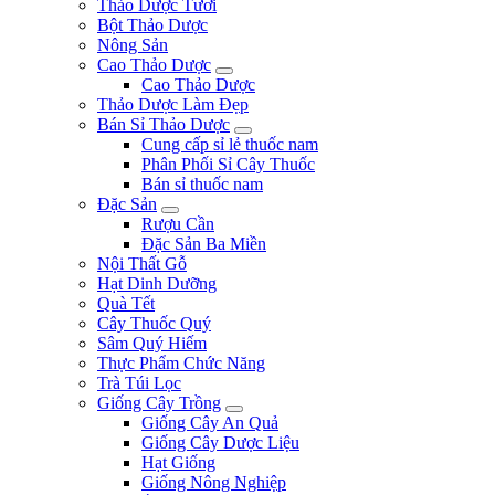
Thảo Dược Tươi
Bột Thảo Dược
Nông Sản
Cao Thảo Dược
Cao Thảo Dược
Thảo Dược Làm Đẹp
Bán Sỉ Thảo Dược
Cung cấp sỉ lẻ thuốc nam
Phân Phối Sỉ Cây Thuốc
Bán sỉ thuốc nam
Đặc Sản
Rượu Cần
Đặc Sản Ba Miền
Nội Thất Gỗ
Hạt Dinh Dưỡng
Quà Tết
Cây Thuốc Quý
Sâm Quý Hiếm
Thực Phẩm Chức Năng
Trà Túi Lọc
Giống Cây Trồng
Giống Cây An Quả
Giống Cây Dược Liệu
Hạt Giống
Giống Nông Nghiệp