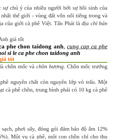
sự chú ý của nhiều người bởi sự hồi sinh của
nhất thế giới - vùng đất vốn nổi tiếng trong và
a của giới cà phê Việt. Tấn Phát là
địa chỉ bán
 ca phe chon taidong anh
,
cung cap ca phe
oi si le ca phe chon taidong anh
iá tốt
 là chồn mốc và
chồn hương
. Chồn mốc trưởng
à phê nguyên chất còn nguyên lớp vỏ trấu. Một
ạt cà phê chồn, trung bình phải có 10 kg cà phê
ửa sạch, phơi sấy, đóng gói đảm bảo độ ẩm 12%
5%). Một vụ cà phê, một con chồn chỉ cho thu