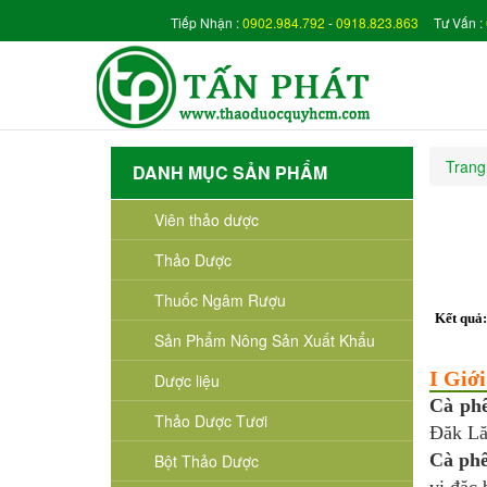
Tiếp Nhận :
0902.984.792
-
0918.823.863
Tư Vấn :
Trang
DANH MỤC SẢN PHẨM
Viên thảo dược
Thảo Dược
Thuốc Ngâm Rượu
Kết quả
Sản Phẩm Nông Sản Xuất Khẩu
I Giới
Dược liệu
Cà ph
Thảo Dược Tươi
Đăk L
Cà phê
Bột Thảo Dược