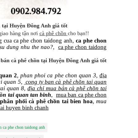
 tại Huyện Đông Anh giá tốt
giao hàng tận nơi
cà phê chồn
cho bạn!!
ng cua ca phe chon taidong anh,
ca phe chon
 su dung nhu the nao?
,
ca phe chon taidong
 bán cà phê chồn tại Huyện Đông Anh giá tốt
 quan 2
,
phan phoi ca phe chon quan 3
,
địa
ai quan 5
,
cong ty ban cà phê chồn tai quan
tai quan 8
,
địa chỉ mua bán cà phê chồn tai
ồn tai quan tan binh
,
mua ban ca phe chon
phân phối cà phê chồn tai bien hoa
,
mua
tai huyen binh chanh
n ca phe chon taidong anh