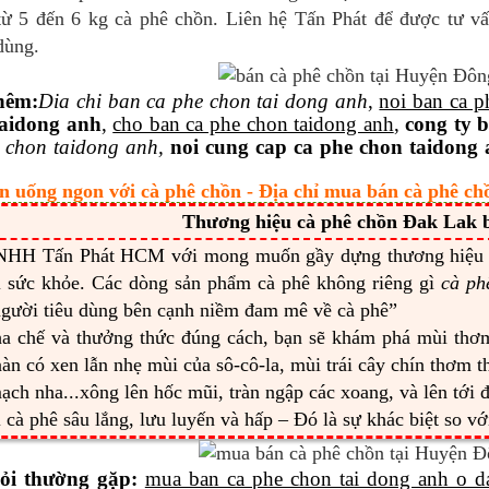
từ 5 đến 6 kg cà phê chồn. Liên hệ Tấn Phát để được tư v
dùng.
hêm
:
Dia
chi ban ca phe chon tai dong anh
,
noi ban ca p
taidong anh
,
cho ban ca phe chon taidong anh
,
cong ty 
 chon taidong anh,
noi cung cap ca phe chon taidong
n uống ngon với cà phê chồn - Địa chỉ mua bán cà phê ch
Thương hiệu cà phê chồn Đak Lak b
NHH Tấn Phát HCM với mong muốn gầy dựng thương hiệ
ì sức khỏe. Các dòng sản phẩm cà phê không riêng gì
cà ph
gười tiêu dùng bên cạnh niềm đam mê về cà phê”
ha chế và thưởng thức đúng cách, bạn sẽ khám phá mùi th
àn có xen lẫn nhẹ mùi của sô-cô-la, mùi trái cây chín thơm 
ạch nha...xông lên hốc mũi, tràn ngập các xoang, và lên tới 
 cà phê sâu lắng, lưu luyến và hấp – Đó là sự khác biệt so v
ỏi thường gặp:
mua ban ca phe chon tai dong anh o d