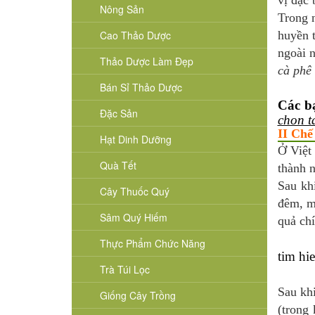
vị đặc 
Nông Sản
Trong 
Cao Thảo Dược
huyền 
ngoài n
Thảo Dược Làm Đẹp
cà phê
Bán Sỉ Thảo Dược
Các b
Đặc Sản
chon t
II Chế
Hạt Dinh Dưỡng
Ở Việt
Quà Tết
thành 
Sau kh
Cây Thuốc Quý
đêm, mộ
Sâm Quý Hiếm
quả chí
Thực Phẩm Chức Năng
tim hi
Trà Túi Lọc
Sau kh
Giống Cây Trồng
(trong