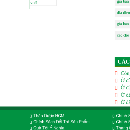
gia ban
dia die
gia ban
cac che
CÁC
Công
Ở đâ
Ở đâ
Ở đâ
Ở đâ
Thảo Dược HCM
Chính 
Chính Sách Đổi Trả Sản Phẩm
Chính 
Quà Tết Ý Nghĩa
Thang 