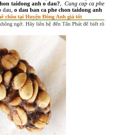
chon taidong anh o dau?
,
Cung cap ca phe
o dau,
o dau ban ca phe chon taidong anh
hê chồn tại Huyện Đông Anh giá tốt
không ngờ. Hãy liên hệ đến Tấn Phát để biết rõ