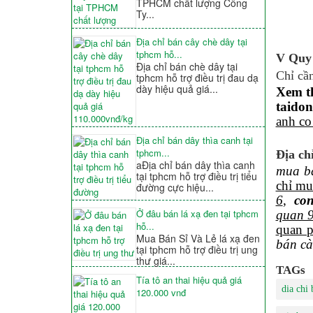
TPHCM chất lượng Công
Ty...
Địa chỉ bán cây chè dây tại
tphcm hỗ...
V Quy 
Địa chỉ bán chè dây tại
Chỉ cần
tphcm hỗ trợ điều trị đau dạ
dày hiệu quả giá...
Xem t
taido
anh co
Địa chỉ bán dây thìa canh tại
tphcm...
Địa ch
aĐịa chỉ bán dây thìa canh
mua bá
tại tphcm hỗ trợ điều trị tiểu
chỉ mu
đường cực hiệu...
6
,
con
Ở đâu bán lá xạ đen tại tphcm
quan 
hỗ...
quan 
Mua Bán Sỉ Và Lẻ lá xạ đen
bán cà
tại tphcm hỗ trợ điều trị ung
thư giá...
TAGs
Tía tô an thai hiệu quả giá
dia chi
120.000 vnđ