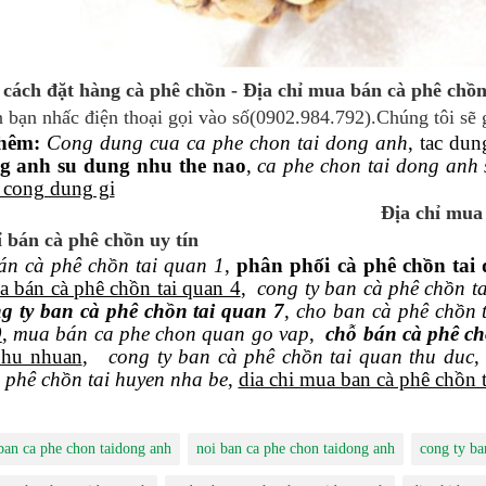
cách đặt hàng cà phê chồn - Địa chỉ mua bán cà phê chồn
 bạn nhấc điện thoại gọi vào số(0902.984.792).Chúng tôi sẽ 
hêm:
Cong dung cua ca phe chon tai dong anh
, tac du
ng anh su dung nhu the nao
,
ca phe chon tai dong anh
 cong dung gi
Địa chỉ mua
ỉ bán cà phê chồn uy tín
n cà phê chồn tai quan 1
,
phân phối cà phê chồn tai
a bán cà phê chồn tai quan 4
,
cong ty ban cà phê chồn t
g ty ban cà phê chồn tai quan 7
,
cho ban cà phê chồn 
9
,
mua bán ca phe chon quan go vap
,
chỗ bán cà phê ch
phu nhuan
,
cong ty ban cà phê chồn tai quan thu duc
,
 phê chồn tai huyen nha be
,
dia chi mua ban cà phê chồn 
 ban ca phe chon taidong anh
noi ban ca phe chon taidong anh
cong ty ba