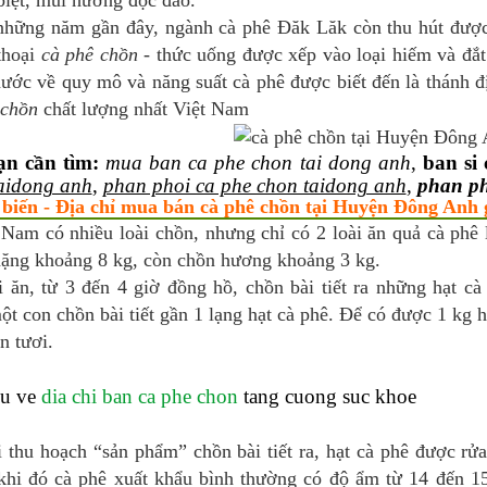
biệt, mùi hương độc đáo.
những năm gần đây, ngành cà phê Đăk Lăk còn thu hút được 
thoại
cà phê chồn
- thức uống được xếp vào loại hiếm và đắt 
ước về quy mô và năng suất cà phê được biết đến là thánh đị
 chồn
chất lượng nhất Việt Nam
ạn cần tìm:
mua ban ca phe chon tai dong anh
,
ban si
aidong anh
,
phan phoi ca phe chon taidong anh
,
phan ph
 biến - Địa chỉ mua bán cà phê chồn tại Huyện Đông Anh g
 Nam có nhiều loài chồn, nhưng chỉ có 2 loài ăn quả cà phê
nặng khoảng 8 kg, còn chồn hương khoảng 3 kg.
i ăn, từ 3 đến 4 giờ đồng hồ, chồn bài tiết ra những hạt c
t con chồn bài tiết gần 1 lạng hạt cà phê. Để có được 1 kg h
n tươi.
eu ve
dia chi ban ca phe chon
tang cuong suc khoe
i thu hoạch “sản phẩm” chồn bài tiết ra, hạt cà phê được r
 khi đó cà phê xuất khẩu bình thường có độ ẩm từ 14 đến 1