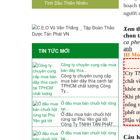
Tinh Dầu Thiên Nhiên
hoạch 
người 
Xem
t
chon 
ca phe
anh
TIN TỨC MỚI
III Mó
Công ty chuyên cung cấp mua
bán dây thìa...
Cty T
Công ty chuyên cung cấp
mua bán dây thìa canh tại
chất v
TPHCM chất lượng Công
khỏe n
Ty...
Khi p
Ở đâu mua bán chuối hột rừng
nống n
tại...
phết m
Ở đâu mua bán chuối hột
rừng tại Phú Yên giá tốt
Hậu vị
Công Ty TNHH TẤN PHÁT...
Ở đâu mua bán chuối hột rừng
Câu h
tại...