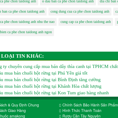
 ca phe chon taidong anh
o dau ban ca phe chon taidong anh
dia chi ban
m ban ca phe chon taidong anh
cong dung cua ca phe chon taidong anh
c
 ca phe chon taidong anh nhu the nao
cung cap ca phe chon taidong anh
 bien ca phe chon taidong anh ngon
 LOẠI TIN KHÁC:
 ty chuyên cung cấp mua bán dây thìa canh tại TPHCM chất
u mua bán chuối hột rừng tại Phú Yên giá tốt
u mua bán chuối hột rừng tại Bình Định tăng cường
u mua bán chuối hột rừng tại Khánh Hòa chất lượng
u mua bán chuối hột rừng tại Kon Tum giao hàng nhanh
Sách & Quy Định Chung
Chính Sách Bảo Hành Sản Phẩm
Sách Giao Hàng
Hình Thức Thanh Toán
thuốc amakong
Rượu Cần Tây Nguyên