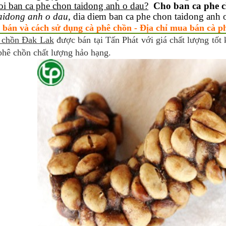
oi ban ca phe chon taidong anh o dau?
Cho ban ca phe 
aidong anh o dau
, dia diem ban ca phe chon taidong anh 
 bán và cách sử dụng cà phê chồn - Địa chỉ mua bán cà p
 chồn Đak Lak
được bán tại Tấn Phát với giá chất lượng tốt 
phê chồn chất lượng hảo hạng.