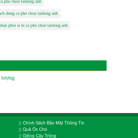
 ca phe chon taidong anh
ach dung ca phe chon taidong anh
phan phoi si le ca phe chon taidong anh
 lượng
Chính Sách Bảo Mật Thông Tin
Quả Óc Chó
Giống Cây Trồng