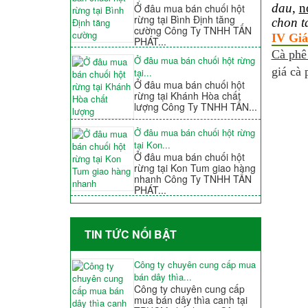
dau
,
n
Ở đâu mua bán chuối hột
rừng tại Bình Định tăng
chon t
cường Công Ty TNHH TẤN
IV Giá
PHÁT...
Cà phê
Ở đâu mua bán chuối hột rừng
giá cà 
tại...
Ở đâu mua bán chuối hột
rừng tại Khánh Hòa chất
lượng Công Ty TNHH TẤN...
Ở đâu mua bán chuối hột rừng
tại Kon...
Ở đâu mua bán chuối hột
rừng tại Kon Tum giao hàng
nhanh Công Ty TNHH TẤN
PHÁT...
TIN TỨC NỐI BẬT
Công ty chuyên cung cấp mua
bán dây thìa...
Công ty chuyên cung cấp
mua bán dây thìa canh tại