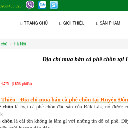
0968.455.525
TRANG CHỦ
GIỚI THIỆU
SẢN PHẨM
 chủ
Hà Nội
Địa chỉ mua bán cà phê chồn tại
:
4.7
/
5
- (
1853
phiếu)
 Thiệu - Địa chỉ mua bán cà phê chồn tại Huyện Đôn
ê chồn
là loại cà phê chồn đặc sản của Đăk Lăk, nó được co
ăk
 chồn
là cái tên không lạ lẫm gì với những tín đồ cà phê. Đ