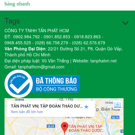
hàng nhanh
Tags
CÔNG TY TNHH TẤN PHÁT HCM
ĐT:
0902.984.792
-
0901.852.853
-
0918.823.863
-
0968.455.525
-
(028) 66.758.279
-
(028) 62.576.679
Văn Phòng Đại Diện
: 22/21 Đường Số 21, P8, Quận Gò Vấp,
Thành phố Hồ Chí Minh
Đại diện pháp luật: Vũ Văn Thắng | Website:
tanphatvn.net
Gmail:
tanphathcm@gmail.com