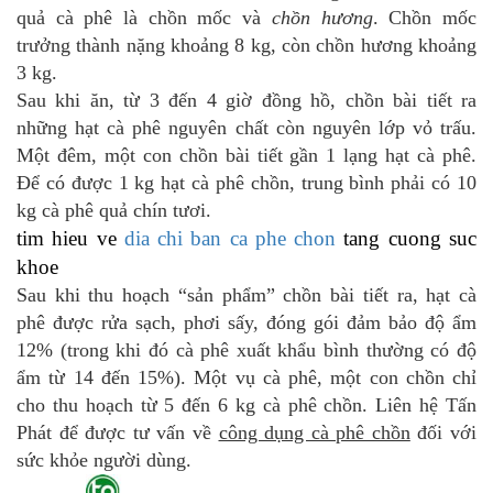
quả cà phê là chồn mốc và
chồn hương
. Chồn mốc
trưởng thành nặng khoảng 8 kg, còn chồn hương khoảng
3 kg.
Sau khi ăn, từ 3 đến 4 giờ đồng hồ, chồn bài tiết ra
những hạt cà phê nguyên chất còn nguyên lớp vỏ trấu.
Một đêm, một con chồn bài tiết gần 1 lạng hạt cà phê.
Để có được 1 kg hạt cà phê chồn, trung bình phải có 10
kg cà phê quả chín tươi.
tim hieu ve
dia chi ban ca phe chon
tang cuong suc
khoe
Sau khi thu hoạch “sản phẩm” chồn bài tiết ra, hạt cà
phê được rửa sạch, phơi sấy, đóng gói đảm bảo độ ẩm
12% (trong khi đó cà phê xuất khẩu bình thường có độ
ẩm từ 14 đến 15%). Một vụ cà phê, một con chồn chỉ
cho thu hoạch từ 5 đến 6 kg cà phê chồn. Liên hệ Tấn
Phát để được tư vấn về
công dụng cà phê chồn
đối với
sức khỏe người dùng.