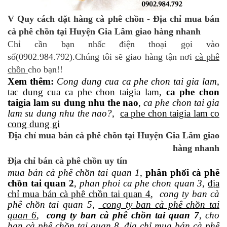
V Quy cách đặt hàng cà phê chồn - Địa chỉ mua bán
cà phê chồn tại Huyện Gia Lâm giao hàng nhanh
Chỉ cần bạn nhấc điện thoại gọi vào
số(0902.984.792).Chúng tôi sẽ giao hàng tận nơi
cà phê
chồn
cho bạn!!
Xem thêm:
Cong dung cua ca phe chon tai gia lam
,
tac dung cua ca phe chon taigia lam,
ca phe chon
taigia lam su dung nhu the nao
,
ca phe chon tai gia
lam su dung nhu the nao?
,
ca phe chon taigia lam co
cong dung gi
Địa chỉ mua bán cà phê chồn tại Huyện Gia Lâm giao
hàng nhanh
Địa chỉ bán cà phê chồn uy tín
mua bán cà phê chồn tai quan 1
,
phân phối cà phê
chồn tai quan 2
,
phan phoi ca phe chon quan 3
,
địa
chỉ mua bán cà phê chồn tai quan 4
,
cong ty ban cà
phê chồn tai quan 5
,
cong ty ban cà phê chồn tai
quan 6
,
cong ty ban cà phê chồn tai quan 7
,
cho
ban cà phê chồn tai quan 8
,
địa chỉ mua bán cà phê