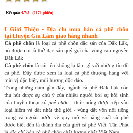
Kết quả:
4.7
/
5
- (
2171
phiếu)
I Giới Thiệu - Địa chỉ mua bán cà phê chồn
tại Huyện Gia Lâm giao hàng nhanh
Cà phê chồn
là loại cà phê chồn đặc sản của Đăk Lăk,
nó được coi là thứ đặc sản quý giá của vùng cao nguyên
Đăk Lăk
Cà phê chồn
là cái tên không lạ lẫm gì với những tín đồ
cà phê. Đây được xem là loại cà phê thượng hạng với
mùi vị đặc biệt, mùi hương độc đáo.
Trong những năm gần đây, ngành cà phê Đăk Lăk còn
thu hút được sự chú ý của nhiều người bởi sự hồi sinh
của huyền thoại
cà phê chồn
- thức uống được xếp vào
loại hiếm và đắt nhất thế giới - vùng đất vốn nổi tiếng
trong và ngoài nước về quy mô và năng suất cà phê
được biết đến là thánh địa của giới cà phê Việt. Tấn Phát
là
địa chỉ bán cà phê chồn
chất lượng nhất Việt Nam