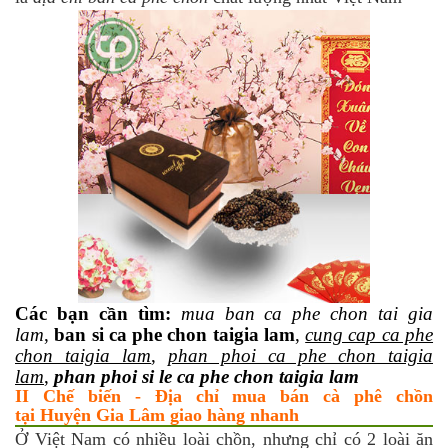
Các bạn cần tìm:
mua ban ca phe chon tai gia
lam
,
ban si ca phe chon taigia lam
,
cung cap ca phe
chon taigia lam
,
phan phoi ca phe chon taigia
lam
,
phan phoi si le ca phe chon taigia lam
II Chế biến - Địa chỉ mua bán cà phê chồn
tại Huyện Gia Lâm giao hàng nhanh
Ở Việt Nam có nhiều loài chồn, nhưng chỉ có 2 loài ăn