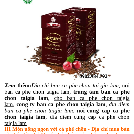
Xem
thêm
:
Dia
chi ban ca phe chon tai gia lam
,
noi
ban ca phe chon taigia lam
,
trung tam ban ca phe
chon taigia lam
,
cho ban ca phe chon taigia
lam
,
cong ty ban ca phe chon taigia lam
,
dia diem
ban ca phe chon taigia lam,
noi cung cap ca phe
chon taigia lam
,
dia diem cung cap ca phe chon
taigia lam
III Món uống ngon với cà phê chồn - Địa chỉ mua bán