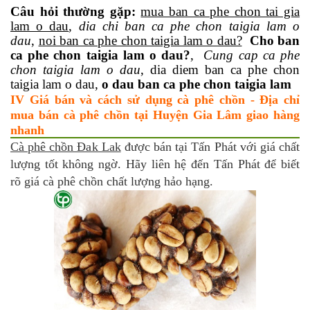
Câu hỏi thường gặp:
mua ban ca phe chon tai gia
lam o dau
,
dia chi ban ca phe chon taigia lam o
dau
,
noi ban ca phe chon taigia lam o dau?
Cho ban
ca phe chon taigia lam o dau?
,
Cung cap ca phe
chon taigia lam o dau
, dia diem ban ca phe chon
taigia lam o dau,
o dau ban ca phe chon taigia lam
IV Giá bán và cách sử dụng cà phê chồn - Địa chỉ
mua bán cà phê chồn tại Huyện Gia Lâm giao hàng
nhanh
Cà phê chồn Đak Lak
được bán tại Tấn Phát với giá chất
lượng tốt không ngờ. Hãy liên hệ đến Tấn Phát để biết
rõ giá cà phê chồn chất lượng hảo hạng.