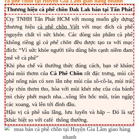
cà phê chồn tại Huyện Gia Lâm giao hàng nhanh
Thương hiệu cà phê chồn Đak Lak bán tại Tấn Phát
Cty TNHH Tấn Phát HCM với mong muốn gầy dựng
thương hiệu
cà phê chồn Việt
với mục đích cà phê
nguyên chất vì sức khỏe. Các dòng sản phẩm cà phê
không riêng gì
cà phê chồn
đều được tạo ra với mục
đích: “Vì sức khỏe người tiêu dùng bên cạnh niềm đam
mê về cà phê”
Khi pha chế và thưởng thức đúng cách, bạn sẽ khám
phá mùi thơm của
Cà Phê Chồn
rất đặc trưng, mùi cà
phê nống nàn có xen lẫn nhẹ mùi của sô-cô-la, mùi trái
cây chín thơm tho, hòa với mùi khét nhẹ của của bánh
mì cháy phết mạch nha...xông lên hốc mũi, tràn ngập
các xoang, và lên tới đỉnh đầu.
Hậu vị cà phê sâu lắng, lưu luyến và hấp – Đó là sự
khác biệt so với café thông thường.