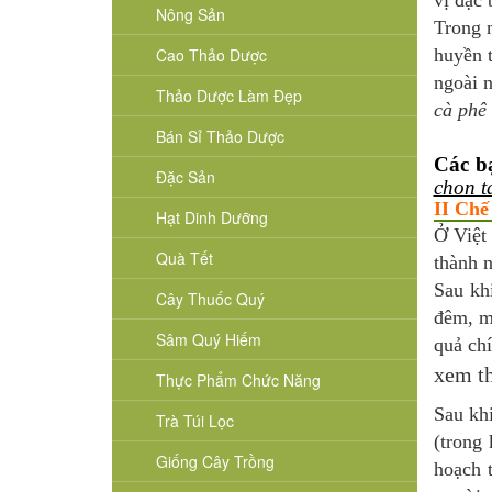
vị đặc 
Nông Sản
Trong 
Cao Thảo Dược
huyền 
ngoài n
Thảo Dược Làm Đẹp
cà phê
Bán Sỉ Thảo Dược
Các b
Đặc Sản
chon t
II Chế
Hạt Dinh Dưỡng
Ở Việt
Quà Tết
thành 
Sau kh
Cây Thuốc Quý
đêm, mộ
Sâm Quý Hiếm
quả chí
xem 
Thực Phẩm Chức Năng
Sau kh
Trà Túi Lọc
(trong
Giống Cây Trồng
hoạch 