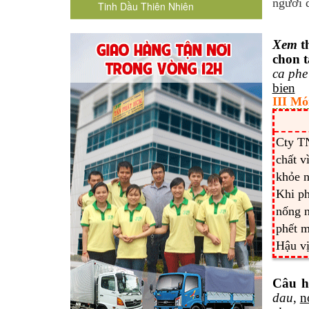
người 
Tinh Dầu Thiên Nhiên
Xem
t
chon t
ca phe
bien
III Mó
Cty T
chất v
khỏe n
Khi p
nống n
phết m
Hậu vị
Câu h
dau
,
n