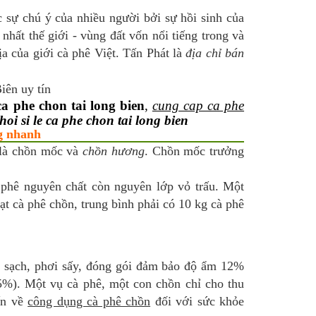
sự chú ý của nhiều người bởi sự hồi sinh của
nhất thế giới - vùng đất vốn nổi tiếng trong và
a của giới cà phê Việt. Tấn Phát là
địa chỉ bán
ca phe chon tai long bien
,
cung cap ca phe
oi si le ca phe chon tai long bien
ng nhanh
 là chồn mốc và
chồn hương
. Chồn mốc trưởng
à phê nguyên chất còn nguyên lớp vỏ trấu. Một
ạt cà phê chồn, trung bình phải có 10 kg cà phê
ửa sạch, phơi sấy, đóng gói đảm bảo độ ẩm 12%
5%). Một vụ cà phê, một con chồn chỉ cho thu
ấn về
công dụng cà phê chồn
đối với sức khỏe