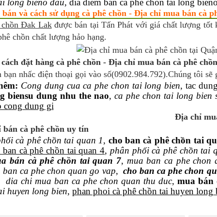
ai long bieno dau
, dia diem ban ca phe chon tai long bien
 bán và cách sử dụng cà phê chồn - Địa chỉ mua bán cà p
 chồn Đak Lak
được bán tại Tấn Phát với giá chất lượng tốt 
phê chồn chất lượng hảo hạng.
cách đặt hàng cà phê chồn - Địa chỉ mua bán cà phê chồn
 bạn nhấc điện thoại gọi vào số(0902.984.792).Chúng tôi sẽ 
hêm:
Cong dung cua ca phe chon tai long bien
, tac dun
ng biensu dung nhu the nao
,
ca phe chon tai long bien
o cong dung gi
Địa chỉ mu
ỉ bán cà phê chồn uy tín
hối cà phê chồn tai quan 1
,
cho ban cà phê chồn tai q
 ban cà phê chồn tai quan 4
,
phân phối cà phê chồn tai 
ua bán cà phê chồn tai quan 7
,
mua ban ca phe chon 
 ban ca phe chon quan go vap
,
cho ban ca phe chon qu
,
dia chi mua ban ca phe chon quan thu duc
,
mua bán 
ai huyen long bien
,
phan phoi cà phê chồn tai huyen long 