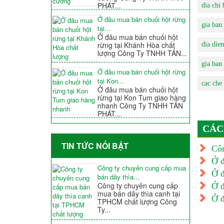
PHÁT...
dia chi 
Ở đâu mua bán chuối hột rừng
gia ban 
tại...
Ở đâu mua bán chuối hột
rừng tại Khánh Hòa chất
dia die
lượng Công Ty TNHH TẤN...
gia ban
Ở đâu mua bán chuối hột rừng
tại Kon...
cac che
Ở đâu mua bán chuối hột
rừng tại Kon Tum giao hàng
nhanh Công Ty TNHH TẤN
PHÁT...
CÁC
TIN TỨC NỐI BẬT
Côn
Ở đ
Công ty chuyên cung cấp mua
Ở đ
bán dây thìa...
Công ty chuyên cung cấp
Ở đ
mua bán dây thìa canh tại
Ở đ
TPHCM chất lượng Công
Ty...