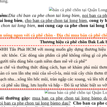
dùng.
hêm
:
Dia
chi ban ca phe chon tai long bien
,
noi ban ca ph
ai long bien
,
cho ban ca phe chon tai long bien
,
cong ty 
 chon tai long bien,
noi cung cap ca phe chon tai long 
n uống ngon với cà phê chồn - Địa chỉ mua bán cà phê ch
Thương hiệu cà phê chồn Đak Lak b
NHH Tấn Phát HCM với mong muốn gầy dựng thương hiệ
ì sức khỏe. Các dòng sản phẩm cà phê không riêng gì
cà ph
gười tiêu dùng bên cạnh niềm đam mê về cà phê”
ha chế và thưởng thức đúng cách, bạn sẽ khám phá mùi th
àn có xen lẫn nhẹ mùi của sô-cô-la, mùi trái cây chín thơm 
ạch nha...xông lên hốc mũi, tràn ngập các xoang, và lên tới 
 cà phê sâu lắng, lưu luyến và hấp – Đó là sự khác biệt so v
ỏi thường gặp:
mua ban ca phe chon tai long bieno d
oi ban ca phe chon tai long bieno dau?
Cho ban ca phe c