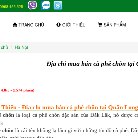
0968.455.525
TRANG CHỦ
GIỚI THIỆU
SẢN PHẨM
 chủ
Hà Nội
Địa chỉ mua bán cà phê chồn tại
:
4.8
/
5
- (
1574
phiếu)
 Thiệu - Địa chỉ mua bán cà phê chồn tại Quận Long
ê chồn
là loại cà phê chồn đặc sản của Đăk Lăk, nó được co
ăk
 chồn
là cái tên không lạ lẫm gì với những tín đồ cà phê. Đ