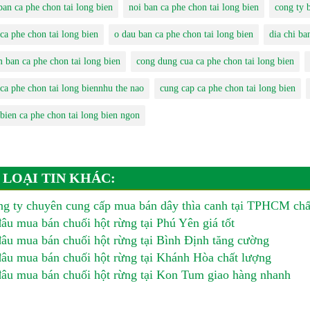
ban ca phe chon tai long bien
noi ban ca phe chon tai long bien
cong ty 
ca phe chon tai long bien
o dau ban ca phe chon tai long bien
dia chi ba
m ban ca phe chon tai long bien
cong dung cua ca phe chon tai long bien
 ca phe chon tai long biennhu the nao
cung cap ca phe chon tai long bien
 bien ca phe chon tai long bien ngon
 LOẠI TIN KHÁC:
g ty chuyên cung cấp mua bán dây thìa canh tại TPHCM chấ
âu mua bán chuối hột rừng tại Phú Yên giá tốt
âu mua bán chuối hột rừng tại Bình Định tăng cường
âu mua bán chuối hột rừng tại Khánh Hòa chất lượng
âu mua bán chuối hột rừng tại Kon Tum giao hàng nhanh