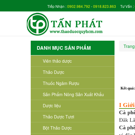
Tiếp Nhận :
0902.984.792
-
0918.823.863
Tư Vấn :
Trang
DANH MỤC SẢN PHẨM
Viên thảo dược
Thảo Dược
Thuốc Ngâm Rượu
Kết quả
Sản Phẩm Nông Sản Xuất Khẩu
I Giới
Dược liệu
Cà ph
Thảo Dược Tươi
Đăk L
Cà phê
Bột Thảo Dược