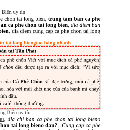
e chon tai long bien
,
trung tam ban ca phe
ban ca phe chon tai long bien
,
dia diem ban
bien
,
dia diem cung cap ca phe chon tai long
ồn tại long biengiao hàng nhanh
án tại Tấn Phát
u
cà phê chồn Việt
với mục đích cà phê nguyên
ê chồn
đều được tạo ra với mục đích: “Vì sức
ơm của
Cà Phê Chồn
rất đặc trưng, mùi cà phê
tho, hòa với mùi khét nhẹ của của bánh mì cháy
đỉnh đầu.
ới café thông thường.
au
,
dia chi ban ca phe chon tai long bieno
hon tai long bieno dau?
,
Cung cap ca phe