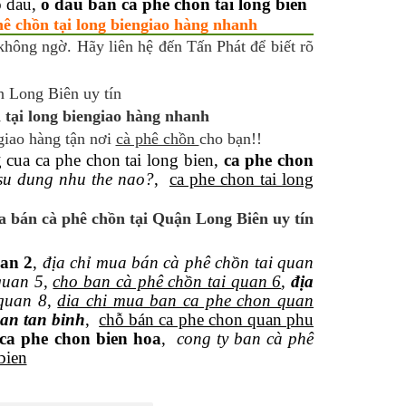
o dau,
o dau ban ca phe chon tai long bien
hê chồn tại long biengiao hàng nhanh
không ngờ. Hãy liên hệ đến Tấn Phát để biết rõ
 tại long biengiao hàng nhanh
giao hàng tận nơi
cà phê chồn
cho bạn!!
g cua ca phe chon tai long bien,
ca phe chon
 su dung nhu the nao?
,
ca phe chon tai long
a bán cà phê chồn tại Quận Long Biên uy tín
uan 2
,
địa chỉ mua bán cà phê chồn tai quan
quan 5
,
cho ban cà phê chồn tai quan 6
,
địa
quan 8
,
dia chi mua ban ca phe chon quan
an tan binh
,
chỗ bán ca phe chon quan phu
ca phe chon bien hoa
,
cong ty ban cà phê
bien