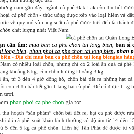
biệt, mùi hương độc đáo.
những năm gần đây, ngành cà phê Đăk Lăk còn thu hút được 
thoại
cà phê chồn
- thức uống được xếp vào loại hiếm và đắt 
ước về quy mô và năng suất cà phê được biết đến là thánh đị
 chồn
chất lượng nhất Việt Nam
ạn cần tìm:
mua ban ca phe chon tai long bien
,
ban si 
ai long bien
,
phan phoi ca phe chon tai long bien
,
phan ph
 biến - Địa chỉ mua bán cà phê chồn tại long biengiao hà
 Nam có nhiều loài chồn, nhưng chỉ có 2 loài ăn quả cà phê
nặng khoảng 8 kg, còn chồn hương khoảng 3 kg.
i ăn, từ 3 đến 4 giờ đồng hồ, chồn bài tiết ra những hạt c
t con chồn bài tiết gần 1 lạng hạt cà phê. Để có được 1 kg h
n tươi.
them
phan phoi ca phe chon
gia tot
i thu hoạch “sản phẩm” chồn bài tiết ra, hạt cà phê được r
 khi đó cà phê xuất khẩu bình thường có độ ẩm từ 14 đến 1
từ 5 đến 6 kg cà phê chồn. Liên hệ Tấn Phát để được tư v