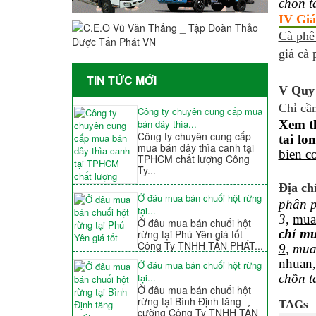
chon t
IV Giá
Cà phê
giá cà 
TIN TỨC MỚI
V Quy 
Chỉ cần
Công ty chuyên cung cấp mua
Xem t
bán dây thìa...
Công ty chuyên cung cấp
tai lo
mua bán dây thìa canh tại
bien c
TPHCM chất lượng Công
Ty...
Địa ch
Ở đâu mua bán chuối hột rừng
phân p
tại...
3
,
mua
Ở đâu mua bán chuối hột
chỉ m
rừng tại Phú Yên giá tốt
Công Ty TNHH TẤN PHÁT...
9
,
mua
nhuan
Ở đâu mua bán chuối hột rừng
chồn t
tại...
Ở đâu mua bán chuối hột
rừng tại Bình Định tăng
TAGs
cường Công Ty TNHH TẤN