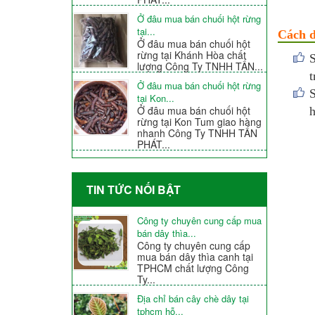
Ở đâu mua bán chuối hột rừng
tại...
Cách d
Ở đâu mua bán chuối hột
rừng tại Khánh Hòa chất
S
lượng Công Ty TNHH TẤN...
t
Ở đâu mua bán chuối hột rừng
S
tại Kon...
Ở đâu mua bán chuối hột
h
rừng tại Kon Tum giao hàng
nhanh Công Ty TNHH TẤN
PHÁT...
TIN TỨC NỐI BẬT
Công ty chuyên cung cấp mua
bán dây thìa...
Công ty chuyên cung cấp
mua bán dây thìa canh tại
TPHCM chất lượng Công
Ty...
Địa chỉ bán cây chè dây tại
tphcm hỗ...