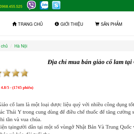
0968.455.525
TRANG CHỦ
GIỚI THIỆU
SẢN PHẨM
 chủ
Hà Nội
Địa chỉ mua bán giảo cổ lam tạ
:
4.8
/
5
- (
1745
phiếu)
iảo cổ lam là một loại dược liệu quý với nhiều công dụng t
ác Thái Y trong cung dùng để điều chế thuốc để tăng cường s
hi tần và vua chúa.
iện tạingười dân tại một số vùngở Nhật Bản Và Trung Quốc