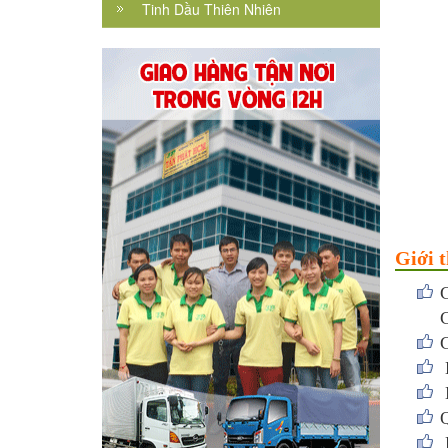
Tinh Dầu Thiên Nhiên
Giới 
G
C
G
L
M
Q
L