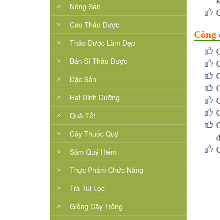
k
Nông Sản
G
Cao Thảo Dược
Công 
Thảo Dược Làm Đẹp
C
Bán Sỉ Thảo Dược
G
G
Đặc Sản
G
Hạt Dinh Dưỡng
G
G
Quà Tết
G
Cây Thuốc Quý
đ
C
Sâm Quý Hiếm
Thực Phẩm Chức Năng
Trà Túi Lọc
Giống Cây Trồng