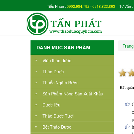
Tiếp Nhận :
0902.984.792
-
0918.823.863
Tư Vấn :
Trang
DANH MỤC SẢN PHẨM
Viên thảo dược
Thảo Dược
Thuốc Ngâm Rượu
Kết quả
Sản Phẩm Nông Sản Xuất Khẩu
G
Dược liệu
c
Thảo Dược Tươi
p
Bột Thảo Dược
h