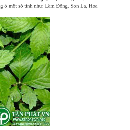
g ở một số tỉnh như: Lâm Đồng, Sơn La, Hòa