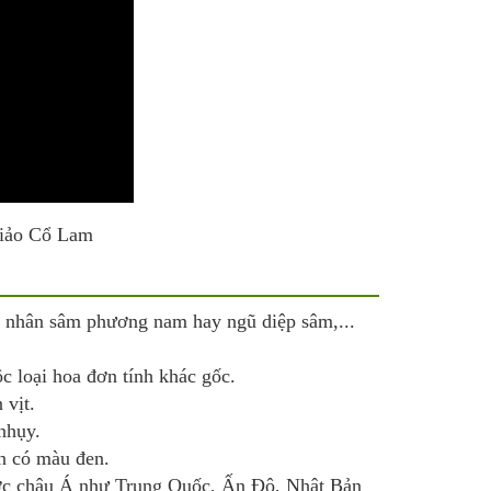
Giảo Cổ Lam
ỳ, nhân sâm phương nam hay ngũ diệp sâm,...
ộc loại hoa đơn tính khác gốc.
 vịt.
nhụy.
n có màu đen.
ước châu Á như Trung Quốc, Ấn Độ, Nhật Bản