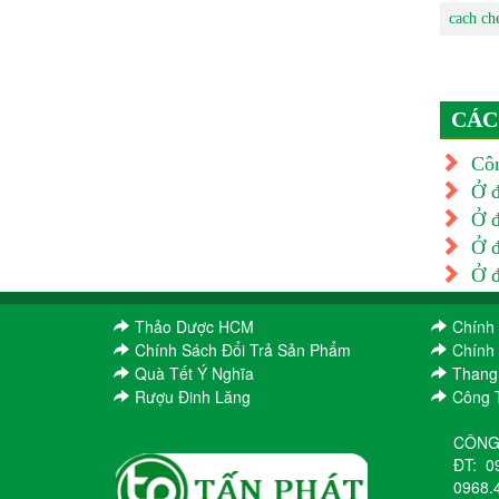
cach ch
CÁC
Côn
Ở đ
Ở đ
Ở đ
Ở đ
Thảo Dược HCM
Chính
Chính Sách Đổi Trả Sản Phẩm
Chính
Quà Tết Ý Nghĩa
Thang
Rượu Đinh Lăng
Công 
CÔNG
ĐT:
0
0968.