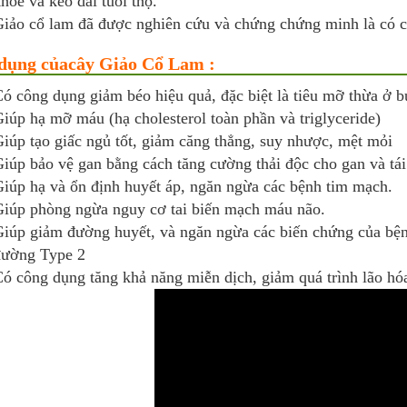
hỏe và kéo dài tuổi thọ.
iảo cổ lam đã được nghiên cứu và chứng chứng minh là có c
dụng củacây Giảo Cổ Lam :
ó công dụng giảm béo hiệu quả, đặc biệt là tiêu mỡ thừa ở b
iúp hạ mỡ máu (hạ cholesterol toàn phần và triglyceride)
iúp tạo giấc ngủ tốt, giảm căng thẳng, suy nhược, mệt mỏi
iúp bảo vệ gan bằng cách tăng cường thải độc cho gan và tái 
iúp hạ và ổn định huyết áp, ngăn ngừa các bệnh tim mạch.
iúp phòng ngừa nguy cơ tai biến mạch máu não.
iúp giảm đường huyết, và ngăn ngừa các biến chứng của bện
ường Type 2
ó công dụng tăng khả năng miễn dịch, giảm quá trình lão hó