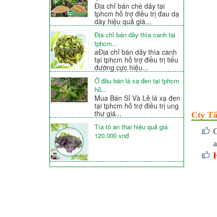
Địa chỉ bán chè dây tại
tphcm hỗ trợ điều trị đau dạ
dày hiệu quả giá...
Địa chỉ bán dây thìa canh tại
tphcm...
aĐịa chỉ bán dây thìa canh
tại tphcm hỗ trợ điều trị tiểu
đường cực hiệu...
Ở đâu bán lá xạ đen tại tphcm
hỗ...
Mua Bán Sỉ Và Lẻ lá xạ đen
tại tphcm hỗ trợ điều trị ung
thư giá...
Cty Tấ
Tía tô an thai hiệu quả giá
C
120.000 vnđ
a
H