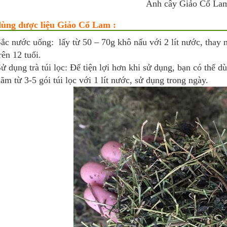
Ảnh cây Giảo Cổ La
ùng dược liệu Giảo Cổ Lam :
ắc nước uống: lấy từ 50 – 70g khô nấu với 2 lít nước, thay
rên 12 tuổi.
ử dụng trà túi lọc: Để tiện lợi hơn khi sử dụng, bạn có thể dù
ãm từ 3-5 gói túi lọc với 1 lít nước, sử dụng trong ngày.