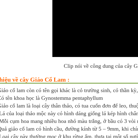
Clip nói về công dung của cây 
thiệu về cây Giảo Cổ Lam :
iảo cổ lam còn có tên gọi khác là cỏ trường sinh, cỏ thần k
ó tên khoa học là Gynostemma pentaphyllum
iảo cổ lam là loại cây thân thảo, có tua cuốn đơn để leo, thu
á của loại thảo mộc này có hình dáng giống lá kép hình chân
ỗi cụm hoa mang nhiều hoa nhỏ màu trắng, ở bầu có 3 vòi 
uả giảo cổ lam có hình cầu, đường kính từ 5 – 9mm, khi chí
oại cây này thường mọc ở khu rừng ẩm, thưa tại một số n