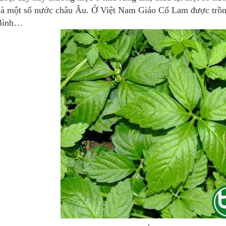
à một số nước châu Âu. Ở Việt Nam Giảo Cổ Lam được trồn
Bình…