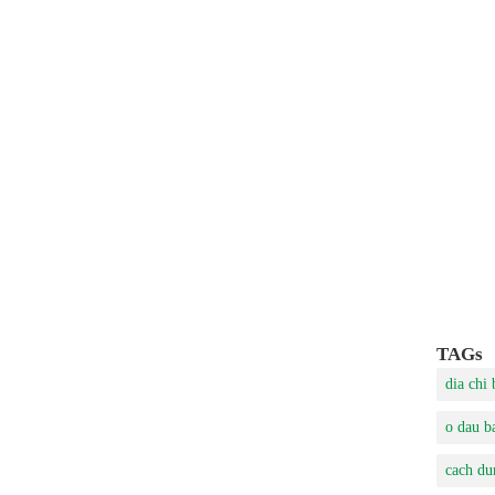
TAGs
dia chi
o dau b
cach du