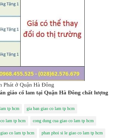
n Phát ở Quận Hà Đông
án giảo cổ lam tại Quận Hà Đông chất lượng
 lam tp hcm
gia ban giao co lam tp hcm
 co lam tp hcm
cong dung cua giao co lam tp hcm
 giao co lam tp hcm
phan phoi si le giao co lam tp hcm