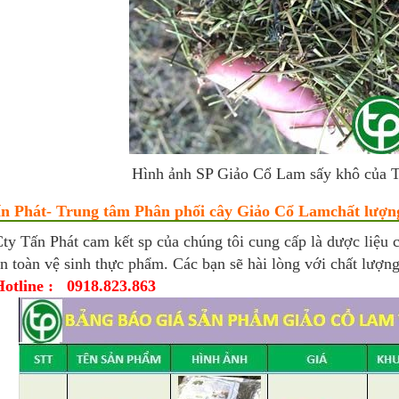
Hình ảnh SP Giảo Cổ Lam sấy khô của 
n Phát- Trung tâm Phân phối cây Giảo Cổ Lamchất lượn
ty Tấn Phát cam kết sp của chúng tôi cung cấp là dược liệu 
n toàn vệ sinh thực phẩm. Các bạn sẽ hài lòng với chất lượng
otline : 0918.823.863