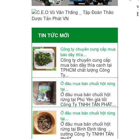
v
TIN TỨC MỚI
Công ty chuyên cung cấp mua
bán dây thìa...
Công ty chuyên cung cấp
mua bán dây thìa canh tại
TPHCM chất lượng Công
Ty...
Ở đâu mua bán chuối hột rừng
tại...
Ở đâu mua bán chuối hột
rừng tại Phú Yên giá tốt
Công Ty TNHH TẤN PHÁT...
Ở đâu mua bán chuối hột rừng
tại...
Ở đâu mua bán chuối hột
rừng tại Bình Định tăng
cường Công Ty TNHH TẤN
PHÁT...