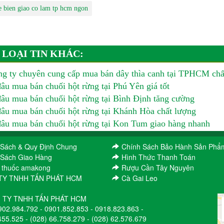
e bien giao co lam tp hcm ngon
 LOẠI TIN KHÁC:
g ty chuyên cung cấp mua bán dây thìa canh tại TPHCM chấ
âu mua bán chuối hột rừng tại Phú Yên giá tốt
âu mua bán chuối hột rừng tại Bình Định tăng cường
âu mua bán chuối hột rừng tại Khánh Hòa chất lượng
âu mua bán chuối hột rừng tại Kon Tum giao hàng nhanh
 Sách & Quy Định Chung
Chính Sách Bảo Hành Sản Phẩ
 Sách Giao Hàng
Hình Thức Thanh Toán
 thuốc amakong
Rượu Cần Tây Nguyên
TY TNHH TẤN PHÁT HCM
Cà Gai Leo
 TY TNHH TẤN PHÁT HCM
902.984.792
-
0901.852.853
-
0918.823.863
-
455.525
-
(028) 66.758.279
-
(028) 62.576.679