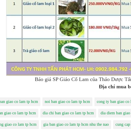
Báo giá SP Giảo Cổ Lam của Thảo Dược Tấ
Địa chỉ mua b
 ban giao co lam tp hcm
noi ban giao co lam tp hcm
cong ty ban giao co
an giao co lam tp hcm
dia chi ban giao co lam tp hcm
dia diem ban giao
ng giao co lam tp hcm
gia ban giao co lam tp hcm nhu the nao
cung cap