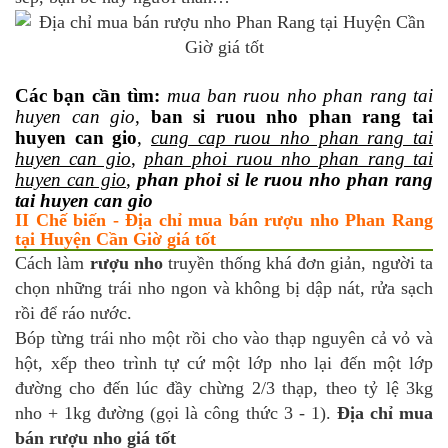
Các bạn cần tìm:
mua ban ruou nho phan rang tai
huyen can gio
,
ban si ruou nho phan rang tai
huyen can gio
,
cung cap ruou nho phan rang tai
huyen can gio
,
phan phoi ruou nho phan rang tai
huyen can gio
,
phan phoi si le ruou nho phan rang
tai huyen can gio
II Chế biến - Địa chỉ mua bán rượu nho Phan Rang
tại Huyện Cần Giờ giá tốt
Cách làm
rượu nho
truyền thống khá đơn giản, người ta
chọn những trái nho ngon và không bị dập nát, rửa sạch
rồi để ráo nước.
Bóp từng trái nho một rồi cho vào thạp nguyên cả vỏ và
hột, xếp theo trình tự cứ một lớp nho lại đến một lớp
đường cho đến lúc đầy chừng 2/3 thạp, theo tỷ lệ 3kg
nho + 1kg đường (gọi là công thức 3 - 1).
Địa chỉ mua
bán rượu nho giá tốt