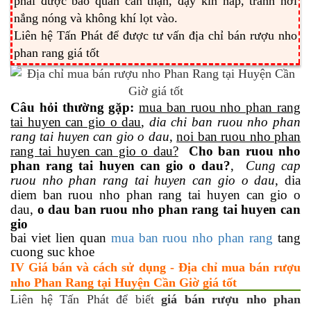
phải được bảo quản cẩn thận, đậy kín nắp, tránh nơi
nắng nóng và không khí lọt vào.
Liên hệ Tấn Phát để được tư vấn địa chỉ bán rượu nho
phan rang giá tốt
Câu hỏi thường gặp:
mua ban ruou nho phan rang
tai huyen can gio o dau
,
dia chi ban ruou nho phan
rang tai huyen can gio o dau
,
noi ban ruou nho phan
rang tai huyen can gio o dau?
Cho ban ruou nho
phan rang tai huyen can gio o dau?
,
Cung cap
ruou nho phan rang tai huyen can gio o dau
, dia
diem ban ruou nho phan rang tai huyen can gio o
dau,
o dau ban ruou nho phan rang tai huyen can
gio
bai viet lien quan
mua ban ruou nho phan rang
tang
cuong suc khoe
IV Giá bán và cách sử dụng - Địa chỉ mua bán rượu
nho Phan Rang tại Huyện Cần Giờ giá tốt
Liên hệ Tấn Phát để biết
giá bán rượu nho phan