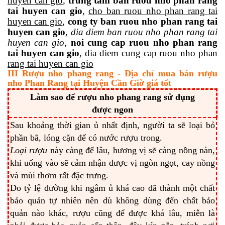
huyen can gio
,
trung tam ban ruou nho phan rang
tai huyen can gio
,
cho ban ruou nho phan rang tai
huyen can gio
,
cong ty ban ruou nho phan rang tai
huyen can gio
,
dia diem ban ruou nho phan rang tai
huyen can gio,
noi cung cap ruou nho phan rang
tai huyen can gio
,
dia diem cung cap ruou nho phan
rang tai huyen can gio
III Rượu nho phang rang - Địa chỉ mua bán rượu
nho Phan Rang tại Huyện Cần Giờ giá tốt
Làm sao để rượu nho phang rang sử dụng
được ngon
Sau khoảng thời gian ủ nhất định, người ta sẽ loại bỏ
phần bã, lóng cặn để có nước rượu trong.
Loại rượu
này càng để lâu, hương vị sẽ càng nồng nàn,
khi uống vào sẽ cảm nhận được vị ngòn ngọt, cay nồng
và mùi thơm rất đặc trưng.
Do tỷ lệ đường khi ngâm ủ khá cao đã thành một chất
bảo quản tự nhiên nên dù không dùng đến chất bảo
quản nào khác, rượu cũng để được khá lâu, miễn là