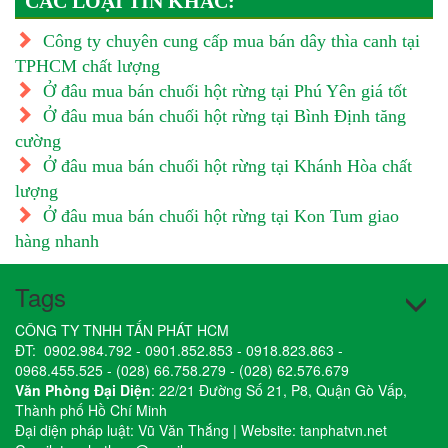
CÁC LOẠI TIN KHÁC:
Công ty chuyên cung cấp mua bán dây thìa canh tại
TPHCM chất lượng
Ở đâu mua bán chuối hột rừng tại Phú Yên giá tốt
Ở đâu mua bán chuối hột rừng tại Bình Định tăng
cường
Ở đâu mua bán chuối hột rừng tại Khánh Hòa chất
lượng
Ở đâu mua bán chuối hột rừng tại Kon Tum giao
hàng nhanh
Tags
CÔNG TY TNHH TẤN PHÁT HCM
ĐT:
0902.984.792
-
0901.852.853
-
0918.823.863
-
0968.455.525
-
(028) 66.758.279
-
(028) 62.576.679
Văn Phòng Đại Diện
: 22/21 Đường Số 21, P8, Quận Gò Vấp,
Thành phố Hồ Chí Minh
Đại diện pháp luật: Vũ Văn Thắng | Website:
tanphatvn.net