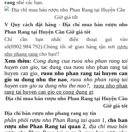
rang
nhé các bạn.
V Quy cách đặt hàng - Địa chỉ mua bán rượu nho
Phan Rang tại Huyện Cần Giờ giá tốt
Chỉ cần bạn nhấc điện thoại gọi vào
số(0902.984.792).Chúng tôi sẽ giao hàng tận nơi
rượu
nho phang rang
cho bạn!!
Xem thêm:
Cong dung cua ruou nho phan rang tai
huyen can gio
, tac dung cua ruou nho phan rang tai
huyen can gio,
ruou nho phan rang tai huyen can
gio su dung nhu the nao
,
ruou nho phan rang tai
huyen can gio su dung nhu the nao?
,
ruou nho phan
rang tai huyen can gio co cong dung gi
Địa chỉ mua bán rượu nho Phan Rang tại Huyện Cần
Giờ giá tốt
Địa chỉ bán rượu nho phang rang uy tín
phân phối rượu nho Phan Rang tai quan 1
,
cho ban
rượu nho Phan Rang tai quan 2
,
địa chỉ mua bán