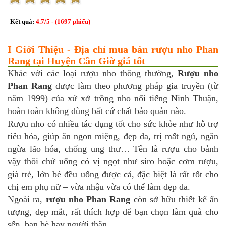
Kết quả:
4.7
/
5
- (
1697
phiếu)
I Giới Thiệu - Địa chỉ mua bán rượu nho Phan
Rang tại Huyện Cần Giờ giá tốt
Khác với các loại rượu nho thông thường,
Rượu nho
Phan Rang
được làm theo phương pháp gia truyền (từ
năm 1999) của xứ xở trồng nho nổi tiếng Ninh Thuận,
hoàn toàn không dùng bất cứ chất bảo quản nào.
Rượu nho có nhiều tác dụng tốt cho sức khỏe như hỗ trợ
tiêu hóa, giúp ăn ngon miệng, đẹp da, trị mất ngủ, ngăn
ngừa lão hóa, chống ung thư… Tên là rượu cho bảnh
vậy thôi chứ uống có vị ngọt như siro hoặc cơm rượu,
già trẻ, lớn bé đều uống được cả, đặc biệt là rất tốt cho
chị em phụ nữ – vừa nhậu vừa có thể làm đẹp da.
Ngoài ra,
rượu nho Phan Rang
còn sở hữu thiết kế ấn
tượng, đẹp mắt, rất thích hợp để bạn chọn làm quà cho
sếp, bạn bè hay người thân…