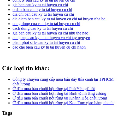
cong ty ban cau ky tu tai huyen cu chi
gia ban cau ky tu tai huyen cu chi
o dau ban cau ky tu tai huyen cu chi
dia chi ban cau ky tu tai huyen cu chi
dia diem ban cau ky tu tai huyen cu chi tai huyen nha be
cong dung cua cau ky tu tai huyen cu chi
cach dung cau ky tu tai huyen cu chi
gia ban cau ky tu tai huyen cu chi nhu the nao
cung cap cau ky tu tai huyen cu chi tay nguyen
phan phoi si le cau ky tu tai huyen cu chi
cac che bien cau ky tu tai huyen cu chi ngon
Các loại tin khác:
Công ty chuyên cung cấp mua bán dây thìa canh tại TPHCM
chất lượng
Ở đâu mua bán chuối hột rừng tại Phú Yên giá tốt
Ở đâu mua bán chuối hột rừng tại Bình Định tăng cường
Ở đâu mua bán chuối hột rừng tại Khánh Hòa chất lượng
Ở đâu mua bán chuối hột rừng tại Kon Tum giao hàng nhanh
Tags