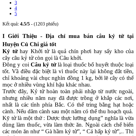
3
4
5
Kết quả:
4.5
/
5
- (
1203
phiếu)
I Giới Thiệu - Địa chỉ mua bán câu kỷ tử tại
Huyện Củ Chi giá tốt
Kỷ tử
hay Khởi tử là quả chín phơi hay sấy kho của
cây câu kỷ tử còn gọi là Câu khởi.
Đông y coi
Câu kỷ tử
là loại thuốc bổ huyết thuộc loại
tốt. Vầ điều đặc biệt là vì thuốc này lại không đắt tiền,
chỉ khoảng vài chục nghìn đồng 1 kg, bởi lẽ cây có thể
mọc ở nhiều vùng khí hậu khác nhau.
Trước đây, Kỷ tử hoàn toàn phải nhập từ nước ngoài,
nhưng nhiều năm nay đã được trồng ở khắp các nơi,
nhất là các tỉnh phía Bắc. Có thể tring bằng hạt hoặc
cành. Nếu dâm cành sau một năm có thể thu hoạch quả.
Kỹ tử là một thứ : Dược thực lưỡng dụng” nghĩa là vừa
dùng làm thuốc, vừa làm thức ăn. Ngoài cách chế biến
các món ăn như “ Gà hầm kỷ tử”, “ Cá hấp kỷ tử”,.. Thì