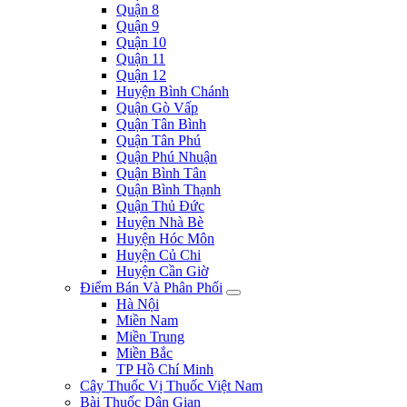
Quận 8
Quận 9
Quận 10
Quận 11
Quận 12
Huyện Bình Chánh
Quận Gò Vấp
Quận Tân Bình
Quận Tân Phú
Quận Phú Nhuận
Quận Bình Tân
Quận Bình Thạnh
Quận Thủ Đức
Huyện Nhà Bè
Huyện Hóc Môn
Huyện Củ Chi
Huyện Cần Giờ
Điểm Bán Và Phân Phối
Hà Nội
Miền Nam
Miền Trung
Miền Bắc
TP Hồ Chí Minh
Cây Thuốc Vị Thuốc Việt Nam
Bài Thuốc Dân Gian