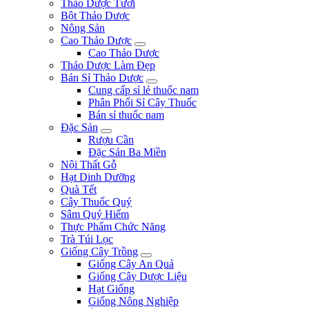
Thảo Dược Tươi
Bột Thảo Dược
Nông Sản
Cao Thảo Dược
Cao Thảo Dược
Thảo Dược Làm Đẹp
Bán Sỉ Thảo Dược
Cung cấp sỉ lẻ thuốc nam
Phân Phối Sỉ Cây Thuốc
Bán sỉ thuốc nam
Đặc Sản
Rượu Cần
Đặc Sản Ba Miền
Nội Thất Gỗ
Hạt Dinh Dưỡng
Quà Tết
Cây Thuốc Quý
Sâm Quý Hiếm
Thực Phẩm Chức Năng
Trà Túi Lọc
Giống Cây Trồng
Giống Cây An Quả
Giống Cây Dược Liệu
Hạt Giống
Giống Nông Nghiệp