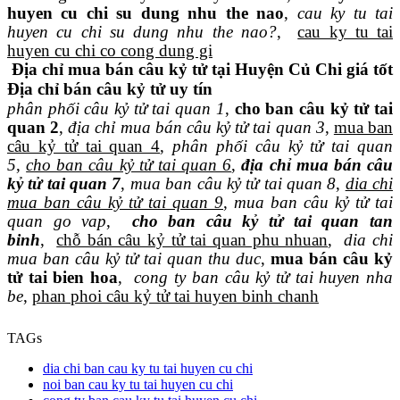
huyen cu chi su dung nhu the nao
,
cau ky tu tai
huyen cu chi su dung nhu the nao?
,
cau ky tu tai
huyen cu chi co cong dung gi
Địa chỉ mua bán câu kỷ tử tại Huyện Củ Chi giá tốt
Địa chỉ bán câu kỷ tử uy tín
phân phối câu kỷ tử tai quan 1
,
cho ban câu kỷ tử tai
quan 2
,
địa chỉ mua bán câu kỷ tử tai quan 3
,
mua ban
câu kỷ tử tai quan 4
,
phân phối câu kỷ tử tai quan
5
,
cho ban câu kỷ tử tai quan 6
,
địa chỉ mua bán câu
kỷ tử tai quan 7
,
mua ban câu kỷ tử tai quan 8
,
dia chi
mua ban câu kỷ tử tai quan 9
,
mua ban câu kỷ tử tai
quan go vap
,
cho ban câu kỷ tử tai quan tan
binh
,
chỗ bán câu kỷ tử tai quan phu nhuan
,
dia chi
mua ban câu kỷ tử tai quan thu duc
,
mua bán câu kỷ
tử tai bien hoa
,
cong ty ban câu kỷ tử tai huyen nha
be
,
phan phoi câu kỷ tử tai huyen binh chanh
TAGs
dia chi ban cau ky tu tai huyen cu chi
noi ban cau ky tu tai huyen cu chi