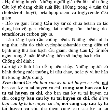
- Hạ đường huyết: Những ngườI già trên 60 tuổi uống
Câu kỷ tử dạng chiết suất liều 100mg trong 4 tuần thì
cholesterol- huyết, beta-lipoprotein và triglyceride đều
giảm.
- Bảo vệ gan: Trong
Câu kỷ tử
có chứa betain có tác
dụng bảo vệ gan chống lại những tổn thương do
tetrachlorure carbon gây ra.
- Làm tăng bạch cầu chống bệnh: Những bệnh nhân
ung thư, nếu do chất cyclophosphamide trong điều trị
bệnh ung thư làm bạch cầu giảm, dùng Câu kỷ tử mỗi
ngày trong 2 tuần lễ sẽ tăng thêm số lượng bạch cầu.
Chống chỉ định :
Câu kỷ tử
tính hàn dễ bị tiêu chảy. Những người có
bệnh đường ruột thường bị tiêu chảy, hoặc tỳ vị hư hàn
thì không được dùng.
Xem
thêm
:
Dia
chi ban cau ky tu tai huyen cu chi
,
noi
ban cau ky tu tai huyen cu chi
,
trung tam ban cau ky
tu tai huyen cu chi
,
cho ban cau ky tu tai huyen cu
chi
,
cong ty ban cau ky tu tai huyen cu chi
,
dia diem
ban cau ky tu tai huyen cu chi,
noi cung cap cau ky tu
tai huyen cu chi
,
dia diem cung cap cau ky tu tai