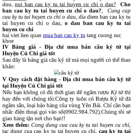
dau
,
noi ban cau ky tu tai huyen cu chi o dau?
Cho
ban cau ky tu tai huyen cu chi o dau?
,
Cung cap
cau ky tu tai huyen cu chi o dau
, dia diem ban cau ky tu
tai huyen cu chi o dau,
o dau ban cau ky tu tai
huyen cu chi
bai viet lien quan
mua ban cau ky tu
tang cuong suc
khoe
IV Bảng giá - Địa chỉ mua bán câu kỷ tử tại
Huyện Củ Chi giá tốt
Sau đây là bảng giá câu kỷ tử mà mọi người có thể thao
khảo:
V Quy cách đặt hàng - Địa chỉ mua bán câu kỷ tử
tại Huyện Củ Chi giá tốt
Nếu bạn không có đủ thời gian để ngâm
rượu Kỷ tử
thì
hay đến với chúng tôi.Công ty luôn có Rượu Kỷ tử đã
ngâm sẵn, loại hảo hàng của vùng Yên Bái. Chỉ cần bạn
nhấc điện thoại gọi vào số(0902.984.792).Chúng tôi sẽ
giao hàng tận nơi cho bạn!!
Xem thêm:
Cong dung cua cau ky tu tai huyen cu chi
,
tac dung cua cau ky tu tai huyen cu chi,
cau ky tu tai