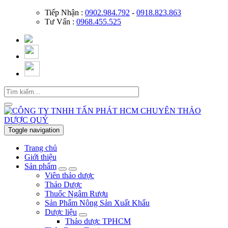
Tiếp Nhận :
0902.984.792
-
0918.823.863
Tư Vấn :
0968.455.525
Toggle navigation
Trang chủ
Giới thiệu
Sản phẩm
Viên thảo dược
Thảo Dược
Thuốc Ngâm Rượu
Sản Phẩm Nông Sản Xuất Khẩu
Dược liệu
Thảo dược TPHCM