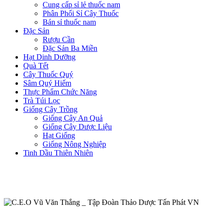
Cung cấp sỉ lẻ thuốc nam
Phân Phối Sỉ Cây Thuốc
Bán sỉ thuốc nam
Đặc Sản
Rượu Cần
Đặc Sản Ba Miền
Hạt Dinh Dưỡng
Quà Tết
Cây Thuốc Quý
Sâm Quý Hiếm
Thực Phẩm Chức Năng
Trà Túi Lọc
Giống Cây Trồng
Giống Cây An Quả
Giống Cây Dược Liệu
Hạt Giống
Giống Nông Nghiệp
Tinh Dầu Thiên Nhiên