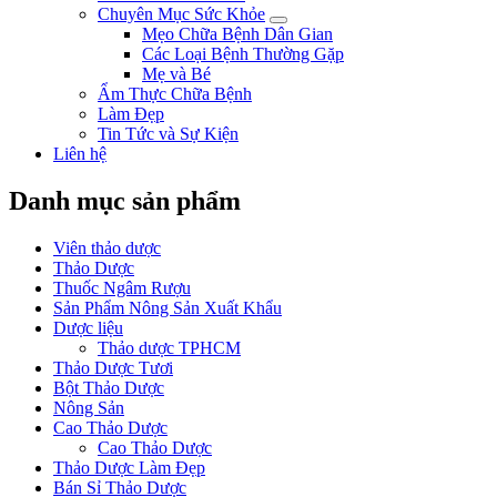
Chuyên Mục Sức Khỏe
Mẹo Chữa Bệnh Dân Gian
Các Loại Bệnh Thường Gặp
Mẹ và Bé
Ẩm Thực Chữa Bệnh
Làm Đẹp
Tin Tức và Sự Kiện
Liên hệ
Danh mục sản phẩm
Viên thảo dược
Thảo Dược
Thuốc Ngâm Rượu
Sản Phẩm Nông Sản Xuất Khẩu
Dược liệu
Thảo dược TPHCM
Thảo Dược Tươi
Bột Thảo Dược
Nông Sản
Cao Thảo Dược
Cao Thảo Dược
Thảo Dược Làm Đẹp
Bán Sỉ Thảo Dược