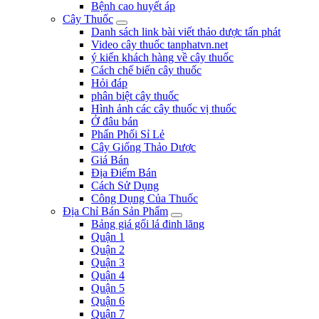
Bệnh cao huyết áp
Cây Thuốc
Danh sách link bài viết thảo dược tấn phát
Video cây thuốc tanphatvn.net
ý kiến khách hàng về cây thuốc
Cách chế biến cây thuốc
Hỏi đáp
phân biệt cây thuốc
Hình ảnh các cây thuốc vị thuốc
Ở đâu bán
Phấn Phối Sỉ Lẻ
Cây Giống Thảo Dược
Giá Bán
Địa Điểm Bán
Cách Sử Dụng
Công Dụng Của Thuốc
Địa Chỉ Bán Sản Phẩm
Bảng giá gối lá đinh lăng
Quận 1
Quận 2
Quận 3
Quận 4
Quận 5
Quận 6
Quận 7