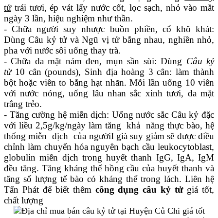
tử
trái tươi, ép vát lấy nước cốt, lọc sạch, nhỏ vào mắt
ngày 3 lần, hiệu nghiệm như thần.
- Chữa người suy nhược buồn phiền, cổ khô khát:
Dùng Câu kỷ tử và Ngũ vị tử bắng nhau, nghiền nhỏ,
pha với nước sôi uống thay trà.
- Chữa da mặt nám đen, mụn sần sùi: Dùng
Câu kỷ
tử
10 cân (pounds), Sinh địa hoàng 3 cân: làm thành
bột hoặc viên to bằng hạt nhãn. Mỗi lần uống 10 viên
với nước nóng, uống lâu nhan sắc xinh tươi, da mặt
trắng trẻo.
- Tăng cường hệ miễn dịch: Uống nước sắc Câu kỷ đặc
với liều 2,5g/kg/ngày làm tăng khả năng thực bào, hệ
thống miễn dịch của ngườiI già suy giảm sẽ được điều
chỉnh làm chuyển hóa nguyên bạch cầu leukocytoblast,
globulin miễn dịch trong huyết thanh IgG, IgA, IgM
đều tăng. Tăng kháng thể hồng cầu của huyết thanh và
tăng số lượng tế bào có kháng thể trong lách. Liên hệ
Tấn Phát để biết thêm
công dụng câu kỷ tử
giá tốt,
chất lượng