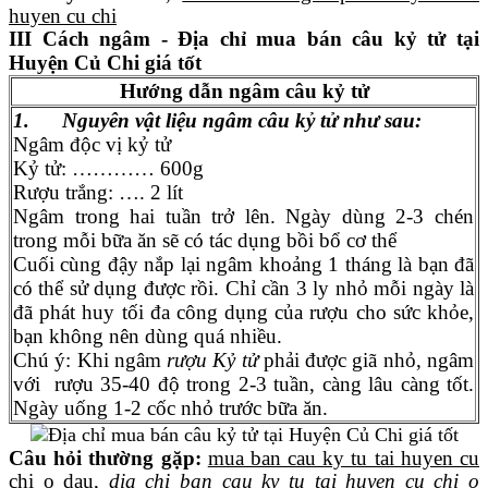
huyen cu chi
III Cách ngâm - Địa chỉ mua bán câu kỷ tử tại
Huyện Củ Chi giá tốt
Hướng dẫn ngâm câu kỷ tử
1. Nguyên vật liệu ngâm câu kỷ tử như sau:
Ngâm độc vị kỷ tử
Kỷ tử: ………… 600g
Rượu trắng: …. 2 lít
Ngâm trong hai tuần trở lên. Ngày dùng 2-3 chén
trong mỗi bữa ăn sẽ có tác dụng bồi bổ cơ thể
Cuối cùng đậy nắp lại ngâm khoảng 1 tháng là bạn đã
có thể sử dụng được rồi. Chỉ cần 3 ly nhỏ mỗi ngày là
đã phát huy tối đa công dụng của rượu cho sức khỏe,
bạn không nên dùng quá nhiều.
Chú ý: Khi ngâm
rượu Kỷ tử
phải được giã nhỏ, ngâm
với rượu 35-40 độ trong 2-3 tuần, càng lâu càng tốt.
Ngày uống 1-2 cốc nhỏ trước bữa ăn.
Câu hỏi thường gặp:
mua ban cau ky tu tai huyen cu
chi o dau
,
dia chi ban cau ky tu tai huyen cu chi o