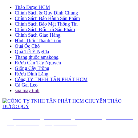
Thảo Dược HCM
Chính Sách & Quy Định Chung
Chính Sách Bảo Hành Sản Phẩm
Chính Sách Bảo Mật Thông Tin
Chính Sách Đổi Trả Sản Phẩm
Chính Sách Giao Hàng
Hình Thức Thanh Toán
Quả Óc Chó
Quà Tết Ý Nghĩa
Thang thuốc amakong
Rượu Cần Tây Nguyên
Giống Cây Trồng
Rượu Đinh Lăng
Công TY TNHH TẤN PHÁT HCM
Cà Gai Leo
sua may tinh
CÔNG TY TNHH TẤN PHÁT HCM
ĐT:
0902.984.792
-
0901.852.853
-
0918.823.863
-
0968.455.525
-
(028) 66.758.279
-
(028) 62.576.679
Văn Phòng Đại Diện
: 22/21 Đường Số 21, P8, Quận Gò Vấp,
Thành phố Hồ Chí Minh