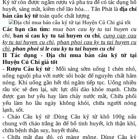
Kỷ tử còn được ngâm rượu và pha tra để có tác dụng bổ
huyết, sáng mắt, kiềm chế lão hóa… Tấn Phát là
địa chỉ
bán câu kỷ tử
toàn quốc chất lượng
Các bạn cần tìm:
mua ban cau ky tu tai huyen cu
chi
,
ban si cau ky tu tai huyen cu chi
,
cung cap cau
ky tu tai huyen cu chi
,
phan phoi cau ky tu tai huyen cu
chi
,
phan phoi si le cau ky tu tai huyen cu chi
II Tác dụng - Địa chỉ mua bán câu kỷ tử tại
Huyện Củ Chi giá tốt
-
Rượu Câu kỷ tử
: Mỗi sáng sớm uống 1 chén nhỏ,
uống nguội pha với nước sôi hoặc để nguyên chất hâm
nóng. Khi uống gần hết thì ngâm tiếp tục. Uống nhiều
râu tóc sẽ đen lại, sức lực dồi dào khỏe mạnh. Chữa
được gan hư yếu hay làm chảy nước mắt, Chữa phổi
yếu làm ho lâu ngày không khỏi, chữa người nóng
lạnh, sốt.
- Cháo Câu kỷ tử :Dùng Câu kỷ tử khô 100g nấu
chung với cháo trắng ăn để bổ tinh huyết, ích thận khí,
chữa bệnh thận suy, huyết thiếu.
- Chữa mắt đau đỏ, có màng mộng. Dùng
Câu kỷ