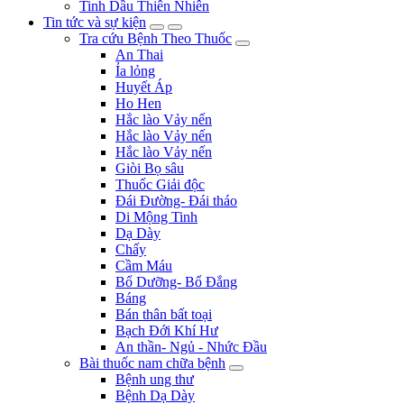
Tinh Dầu Thiên Nhiên
Tin tức và sự kiện
Tra cứu Bệnh Theo Thuốc
An Thai
Ỉa lỏng
Huyết Áp
Ho Hen
Hắc lào Vảy nến
Hắc lào Vảy nến
Hắc lào Vảy nến
Giòi Bọ sâu
Thuốc Giải độc
Đái Đường- Đái tháo
Di Mộng Tinh
Dạ Dày
Chấy
Cầm Máu
Bổ Dưỡng- Bổ Đắng
Báng
Bán thân bất toại
Bạch Đới Khí Hư
An thần- Ngủ - Nhức Đầu
Bài thuốc nam chữa bệnh
Bệnh ung thư
Bệnh Dạ Dày