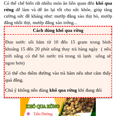
Có thể chế biến rất nhiều món ăn liên quan đến
khổ qua
rừng
dễ làm và dễ ăn lại tốt cho sức khỏe, giúp tăng
cường sức đề kháng như: mướp đắng xào thịt bò, mướp
đắng nhồi thịt, mướp đắng xào trứng...
Cách dùng khổ qua rừng
Đun nước sôi hảm từ 10 đến 15 gram trong bình
khoảng 15 đến 20 phút uống thay trà hàng ngày ( nếu
trời nắng có thể bỏ nước trà trong tủ lạnh uống sẽ
ngon hơn)
Có thể cho thêm đường vào trà hãm nếu như cảm thấy
quá đắng.
Chú ý không nên dùng
khổ qua rừng
khi đang đói