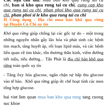
chi
,
ban si kho qua rung tai cu chi
,
cung cap kho
qua rung tai cu chi
,
phan phoi kho qua rung tai cu
chi
,
phan phoi si le kho qua rung tai cu chi
II Công dụng - Địa chỉ mua bán khổ qua rừng
tại Huyện Củ Chi uy tín
Khổ qua rừng
giúp chống lại các gốc tự do – một trong
những nguyên nhân gây lão hóa và phát sinh các bệnh
tim mạch, tăng huyết áp, rối loạn lipid máu, và các bệnh
liên quan về tim khác, tổn thương thần kinh, viêm đường
tiết niệu, tiểu đường... Tấn Phát là
địa chỉ bán khổ qua
rừng
toàn quốc uy tín
- Tăng ôxy hóa glucose, ngăn chặn sự hấp thu glucose
vào tế bào. Khổ qua rừng giúp ức chế hoạt tính các men
tổng hợp glucose.
bai viet lien quan
mua ban kho qua rung
tang cuong
suc khoe