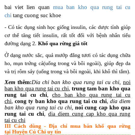
bai viet lien quan
mua ban kho qua rung tai cu
chi
tang cuong suc khoe
- Có tác dụng sinh học giống insulin, các dược tính giúp
cơ thể tăng tiết insulin, rất tốt đối với bệnh nhân tiểu
đường dạng 2.
Khổ qua rừng giá tốt
Ở dạng nước sắc, quả mướp đắng tươi có tác dụng chữa
ho, mụn trứng cá(uống trong và bôi ngoài), giúp đẹp da
và trị rôm sảy (uống trong và bôi ngoài, khi khô thì tắm).
Xem
thêm
:
Dia
chi ban kho qua rung tai cu chi
,
noi
ban kho qua rung tai cu chi
,
trung tam ban kho qua
rung tai cu chi
,
cho ban kho qua rung tai cu
chi
,
cong ty ban kho qua rung tai cu chi
,
dia diem
ban kho qua rung tai cu chi,
noi cung cap kho qua
rung tai cu chi
,
dia diem cung cap kho qua rung
tai cu chi
III Cách dùng - Địa chỉ mua bán khổ qua rừng
tại Huyện Củ Chi uy tín