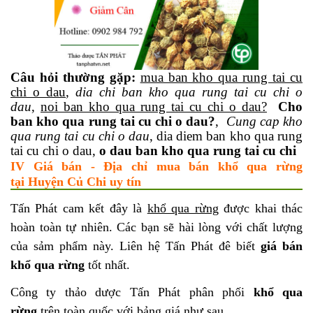
Câu hỏi thường gặp:
mua ban kho qua rung tai cu
chi o dau
,
dia chi ban kho qua rung tai cu chi o
dau
,
noi ban kho qua rung tai cu chi o dau?
Cho
ban kho qua rung tai cu chi o dau?
,
Cung cap kho
qua rung tai cu chi o dau
, dia diem ban kho qua rung
tai cu chi o dau,
o dau ban kho qua rung tai cu chi
IV Giá bán - Địa chỉ mua bán khổ qua rừng
tại Huyện Củ Chi uy tín
Tấn Phát cam kết đây là
khổ qua rừng
được khai thác
hoàn toàn tự nhiên. Các bạn sẽ hài lòng với chất lượng
của sảm phẩm này. Liên hệ Tấn Phát đê biết
giá bán
khổ qua rừng
tốt nhất.
Công ty thảo dược Tấn Phát phân phối
khổ qua
rừng
trên toàn quốc với bảng giá như sau