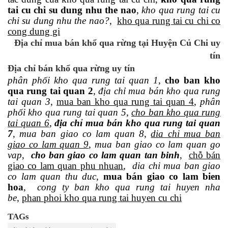
tai cu chi su dung nhu the nao
,
kho qua rung tai cu
chi su dung nhu the nao?
,
kho qua rung tai cu chi co
cong dung gi
Địa chỉ mua bán khổ qua rừng tại Huyện Củ Chi uy
tín
Địa chỉ bán khổ qua rừng uy tín
phân phối kho qua rung tai quan 1
,
cho ban kho
qua rung tai quan 2
,
địa chỉ mua bán kho qua rung
tai quan 3
,
mua ban kho qua rung tai quan 4
,
phân
phối kho qua rung tai quan 5
,
cho ban kho qua rung
tai quan 6
,
địa chỉ mua bán kho qua rung tai quan
7
,
mua ban giao co lam quan 8
,
dia chi mua ban
giao co lam quan 9
,
mua ban giao co lam quan go
vap
,
cho ban giao co lam quan tan binh
,
chỗ bán
giao co lam quan phu nhuan
,
dia chi mua ban giao
co lam quan thu duc
,
mua bán giao co lam bien
hoa
,
cong ty ban kho qua rung tai huyen nha
be
,
phan phoi kho qua rung tai huyen cu chi
TAGs