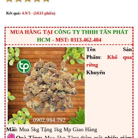
Kết quả:
4.9
/
5
- (
1633
phiếu)
MUA HÀNG TẠI
CÔNG TY THHH TẤN PHÁT
HCM
- MST: 0313.462.404
Tên Sản
Phẩm
:
Khổ qua
rừng
Khuyến
Mãi:
Mua
5kg
Tặng
1kg
Mp Giao Hàng
Quà Tặng:
Mua
5kg
Tặng thêm một
phiếu giảm