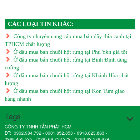
CÁC LOẠI TIN KHÁC:
Công ty chuyên cung cấp mua bán dây thìa canh tại
TPHCM chất lượng
Ở đâu mua bán chuối hột rừng tại Phú Yên giá tốt
Ở đâu mua bán chuối hột rừng tại Bình Định tăng
cường
Ở đâu mua bán chuối hột rừng tại Khánh Hòa chất
lượng
Ở đâu mua bán chuối hột rừng tại Kon Tum giao
hàng nhanh
Tags
CÔNG TY TNHH TẤN PHÁT HCM
ĐT:
0902.984.792
-
0901.852.853
-
0918.823.863
-
0968.455.525
-
(028) 66.758.279
-
(028) 62.576.679