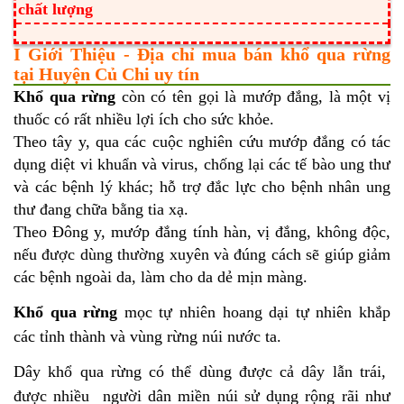
chất lượng
I Giới Thiệu - Địa chỉ mua bán khổ qua rừng
tại Huyện Củ Chi uy tín
Khổ qua rừng
còn có tên gọi là mướp đắng, là một vị
thuốc có rất nhiều lợi ích cho sức khỏe.
Theo tây y, qua các cuộc nghiên cứu mướp đắng có tác
dụng diệt vi khuẩn và virus, chống lại các tế bào ung thư
và các bệnh lý khác; hỗ trợ đắc lực cho bệnh nhân ung
thư đang chữa bằng tia xạ.
Theo Đông y, mướp đắng tính hàn, vị đắng, không độc,
nếu được dùng thường xuyên và đúng cách sẽ giúp giảm
các bệnh ngoài da, làm cho da dẻ mịn màng.
Khổ qua rừng
mọc tự nhiên hoang dại tự nhiên khắp
các tỉnh thành và vùng rừng núi nước ta.
Dây khổ qua rừng có thể dùng được cả dây lẫn trái,
được nhiều người dân miền núi sử dụng rộng rãi như