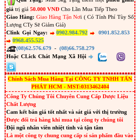
giá
trị giá
50.000 VNĐ
Cho Lần Mua Tiếp Theo
Giao Hàng:
Giao Hàng Tận Nơ
i ( Có Tính Phí Tùy Số
Lượng CTy Sẽ Giảm Giá)
Clink Gọi Ngay:
0902.984.792
0901.852.853
0968.455.525
(08)62.576.679
-
(08)66.758.279
Hoặc CLick Chát Mạng Xã Hội
Chính Sách Mua Hàng Tại CÔNG TY TNHH TẤN
PHÁT HCM - MST:0313462404
Công Ty Chúng Tôi Chuyên Cung Cấp Dược Liệu
Chất Lượng
Cam kết bán giá tốt nhất và sát giá với thị trường
Được đổi trả hàng khi mua tại công ty chúng tôi
Đội ngũ nhân viên nhiệt tình và tận tâm
Là một công ty chung cung cấp sỉ sản phẩm đầu vào