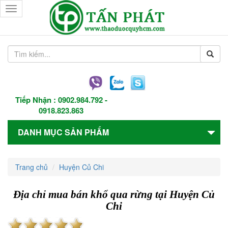
Toggle
navigation
Tiếp Nhận :
0902.984.792
-
0918.823.863
DANH MỤC SẢN PHẨM
Trang chủ
Huyện Củ Chi
Địa chỉ mua bán khổ qua rừng tại Huyện Củ
Chi