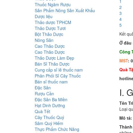
1
Thuốc Ngâm Rượu
2
Sản Phẩm Nông Sản Xuất Khẩu
3
Dược liệu
4
Thảo dược TPHCM
5
Thảo Dược Tươi
Kết qu
Bột Thảo Dược
Nông Sản
Ở đâu 
Cao Thảo Dược
Công 
Cao Thảo Dược
Thảo Dược Làm Đẹp
MST
: 
Bán Sỉ Thảo Dược
Quà T
Cung cấp sỉ lẻ thuốc nam
Phân Phối Sỉ Cây Thuốc
hotlin
Bán sỉ thuốc nam
Đặc Sản
I. 
Rượu Cần
Đặc Sản Ba Miền
Tên Tr
Hạt Dinh Dưỡng
Loại qu
Quà Tết
Cây Thuốc Quý
Mô tả
Sâm Quý Hiếm
Thành
Thực Phẩm Chức Năng
những c