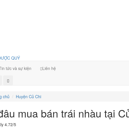
Tin tức và sự kiện
Liên hệ
g chủ
Huyện Củ Chi
đâu mua bán trái nhàu tại C
ly 4.72/5