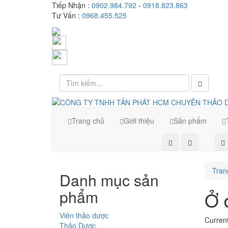
Tiếp Nhận :
0902.984.792
-
0918.823.863
Tư Vấn :
0968.455.525
Trang chủ
Giới thiệu
Sản phẩm
Tran
Danh mục sản
phẩm
Ở 
Viên thảo dược
Current
Thảo Dược