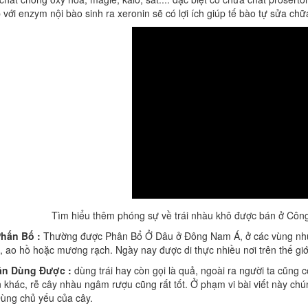
 với enzym nội bào sinh ra xeronin sẽ có lợi ích giúp tế bào tự sửa chữa
Tìm hiểu thêm phóng sự về trái nhàu khô được bán ở Côn
Phấn Bố :
Thường được Phân Bổ Ở Dâu ở Đông Nam Á, ở các vùng như n
i, ao hồ hoặc mương rạch. Ngày nay được di thực nhiều nơi trên thế g
ận Dùng Được :
dùng trái hay còn gọi là quả, ngoài ra người ta cũng
khác, rễ cây nhàu ngâm rượu cũng rất tốt. Ở phạm vi bài viết này chún
ùng chủ yếu của cây.