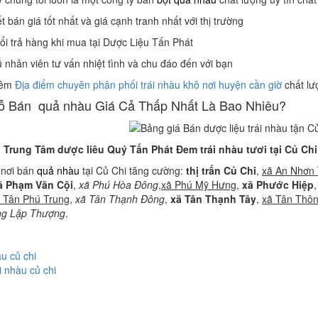
 bán giá tốt nhất và giá cạnh tranh nhất với thị trường
ổi trả hàng khi mua tại Dược Liệu Tấn Phát
 nhân viên tư vấn nhiệt tình và chu đáo đến với bạn
hêm
Địa điểm chuyên phân phối trái nhàu khô nơi huyện cần giờ
chất lư
ỗ Bán quả nhàu Giá Cả Thấp Nhất Là Bao Nhiêu?
Trung Tâm dược liêu Quý Tấn Phát Đem trái nhàu tươi tại Củ Ch
nơi bán
quả nhàu
tại Củ Chi tăng cường:
thị trấn Củ Chi
,
xã An Nhơn 
ã Phạm Văn Cội
,
xã Phú Hòa Đông
,
xã Phú Mỹ Hưng
,
xã Phước Hiệp
 Tân Phú Trung
,
xã Tân Thạnh Đông
,
xã Tân Thạnh Tây
,
xã Tân Thôn
ng Lập Thượng
.
àu củ chi
i nhàu củ chi