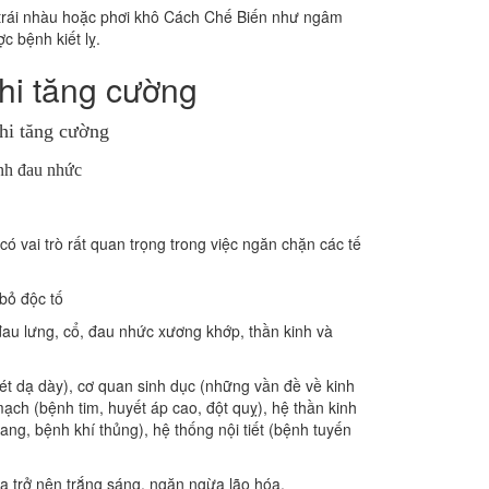
u trái nhàu hoặc phơi khô Cách Chế Biến như ngâm
 bệnh kiết lỵ.
Chi tăng cường
ệnh đau nhức
 có vai trò rất quan trọng trong việc ngăn chặn các tế
bỏ độc tố
au lưng, cổ, đau nhức xương khớp, thần kinh và
oét dạ dày), cơ quan sinh dục (những vần đề về kinh
ạch (bệnh tim, huyết áp cao, đột quỵ), hệ thần kinh
ang, bệnh khí thủng), hệ thống nội tiết (bệnh tuyến
da trở nên trắng sáng, ngăn ngừa lão hóa.