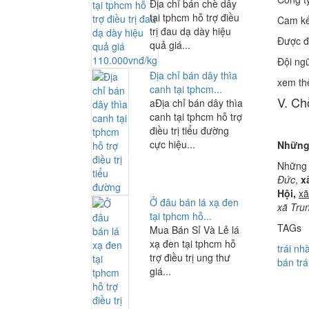
Địa chỉ bán chè dây
tại tphcm hỗ trợ điều
Cam kết
trị đau dạ dày hiệu
Được đ
quả giá...
Đội ngũ
Địa chỉ bán dây thìa
xem t
canh tại tphcm...
V. Ch
aĐịa chỉ bán dây thìa
canh tại tphcm hỗ trợ
điều trị tiểu đường
cực hiệu...
Những 
Những 
Đức
,
x
Hội,
xã
Ở đâu bán lá xạ đen
xã Tru
tại tphcm hỗ...
TAGs
Mua Bán Sỉ Và Lẻ lá
xạ đen tại tphcm hỗ
trái nh
trợ điều trị ung thư
bán trá
giá...