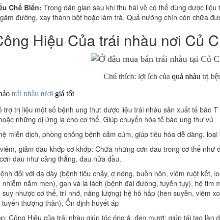
ểu Chế Biến:
Trong dân gian sau khi thu hái về có thể dùng dược liệ
ngâm đường, xay thành bột hoặc làm trà. Quả nướng chín còn chữa được
 Công Hiệu Của trái nhàu nơi Củ 
Chú thích: lợi ích của
quả nhàu
trị b
khảo
trái nhàu tươi
giá tốt
 trợ trị liệu một số bệnh ung thư: dược liệu trái nhàu sản xuất tế bào T
 hoặc những dị ứng lạ cho cơ thể. Giúp chuyển hóa tế bào ung thư vú
hệ miễn dịch, phòng chống bệnh cảm cúm, giúp tiêu hóa dễ dàng, loại 
viêm, giảm đau khớp cơ khớp: Chữa những cơn đau trong cơ thể như đ
cơn đau như căng thẳng, đau nửa đầu.
nh đối với dạ dày (bệnh tiêu chảy, ợ nóng, buồn nôn, viêm ruột kết, l
 nhiễm nấm men), gan và lá lách (bệnh đái đường, tuyến tụy), hệ tim m
, suy nhược cơ thể, trí nhớ, năng lượng) hệ hô hấp (hen suyễn, viêm xo
 tuyến thượng thân), Ổn định huyết áp
: Công Hiệu của trái nhàu giúp tóc óng ả, đen mượt; giúp tái tạo làn 