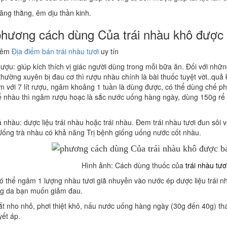
ăng thằng, êm dịu thần kinh.
 phương cách dùng Của trái nhàu khô được
hêm
Địa điểm bán trái nhàu tươi
uy tín
ợu: giúp kích thích vị giác người dùng trong mỗi bữa ăn. Đối với nhữ
hường xuyên bị đau cơ thì rượu nhàu chính là bài thuốc tuyệt vời..qu
 với 7 lít rượu, ngâm khoảng 1 tuần là dùng được, có thể dùng chế ph
ể nhàu thì ngâm rượu hoạc là sắc nước uống hàng ngày, dùng 150g rể n
 nhàu: dược liệu trái nhàu hoặc trái nhàu. Đem trái nhàu tươi đun sôi
Uống trà nhàu có khả năng Trị bệnh giống uống nước cốt nhàu.
Hình ảnh: Cách dùng thuốc của
trái nhàu tươ
ó thể ngâm 1 lượng nhàu tươi giã nhuyễn vào nước ép dược liệu trái 
ng da bạn muốn giảm đau.
t nho nhỏ, phơi thiệt khô, nấu nước uống hàng ngày (30g đến 40g) tha
yết áp.