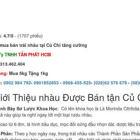
ả:
4.7
/
5
- (
1707
phiếu)
mua bán trái nhàu tại Củ Chi tăng cường
Ty TNHH
TẤN PHÁT HCM
0313.462.404
ặng:
Mua 5kg Tặng 1kg
e:
0902 984 792
-
0901852853
-
0968-455-525
-
(028)62 576 679
-
(08)
Giới Thiệu nhàu Được Bán tận Củ 
ình Bày Sơ Lược Khoa Học
: Có tên khoa học là Là Morinda Citrifolia
ả này giúp ta nghĩ ngay tới một loại rượu nhàu.
:
cao từ 6-8m, lá hình bầu dục, mọc đối xứng đầu nhọn dài. dược liệu tr
 Phần:
Theo y học ngày nay, trong trái nhàu các Thành Phần Sản Phẩ
hất chống oxy hóa, magie, kalo, sắt.... đặc biệt có chứa chất proserto