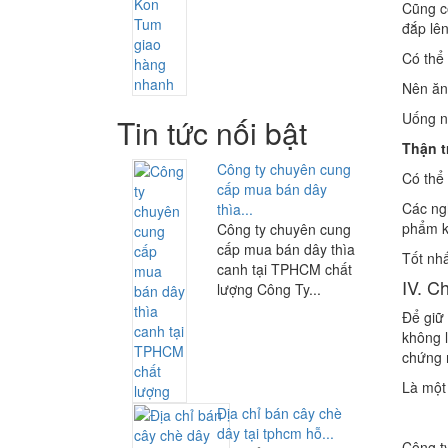
Cũng c
đắp lê
Có thể 
Nên ăn 
Uống n
Tin tức nối bật
Thận t
Công ty chuyên cung
Có thể
cấp mua bán dây
Các ng
thìa...
phẩm k
Công ty chuyên cung
cấp mua bán dây thìa
Tốt nh
canh tại TPHCM chất
IV. C
lượng Công Ty...
Để giữ 
không 
chứng 
Là một
Địa chỉ bán cây chè
dây tại tphcm hỗ...
Công ty