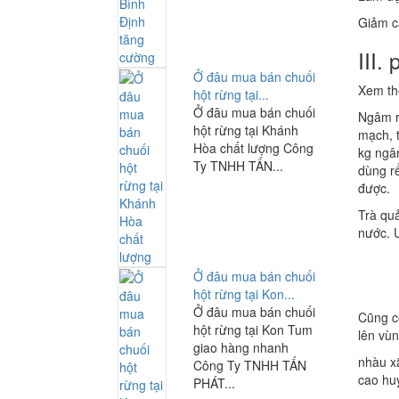
Giảm c
III.
Ở đâu mua bán chuối
Xem t
hột rừng tại...
Ở đâu mua bán chuối
Ngâm rư
hột rừng tại Khánh
mạch, t
Hòa chất lượng Công
kg ngâm
Ty TNHH TẤN...
dùng r
được.
Trà quả
nước. 
Ở đâu mua bán chuối
hột rừng tại Kon...
Ở đâu mua bán chuối
Cũng c
hột rừng tại Kon Tum
lên vù
giao hàng nhanh
nhàu xắ
Công Ty TNHH TẤN
cao hu
PHÁT...