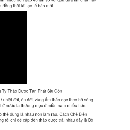
 đồng thời tái tạo tế bào mới.
g Ty Thảo Dược Tấn Phát Sài Gòn
hiệt đới, ôn đới, vùng ẩm thấp dọc theo bờ sông
iới ở nước ta thường mọc ở miền nam nhiều hơn.
 có thể dùng lá nhàu non làm rau, Cách Chế Biến
g tôi chỉ đề cập đến thảo dược trái nhàu đây là Bộ