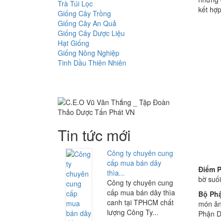
Trà Túi Lọc
kết hợp
Giống Cây Trồng
Giống Cây An Quả
Giống Cây Dược Liệu
Hạt Giống
Giống Nông Nghiệp
Tinh Dầu Thiên Nhiên
Tin tức mới
Công ty chuyên cung
cấp mua bán dây
Điểm 
thìa...
bờ suố
Công ty chuyên cung
cấp mua bán dây thìa
Bộ Ph
canh tại TPHCM chất
món ăn 
lượng Công Ty...
Phận D