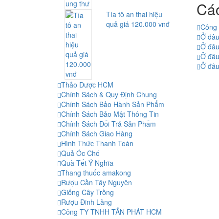
Các
Tía tô an thai hiệu
quả giá 120.000 vnđ
Công 
Ở đâu
Ở đâu
Ở đâu
Ở đâu
Thảo Dược HCM
Chính Sách & Quy Định Chung
Chính Sách Bảo Hành Sản Phẩm
Chính Sách Bảo Mật Thông Tin
Chính Sách Đổi Trả Sản Phẩm
Chính Sách Giao Hàng
Hình Thức Thanh Toán
Quả Óc Chó
Quà Tết Ý Nghĩa
Thang thuốc amakong
Rượu Cần Tây Nguyên
Giống Cây Trồng
Rượu Đinh Lăng
Công TY TNHH TẤN PHÁT HCM