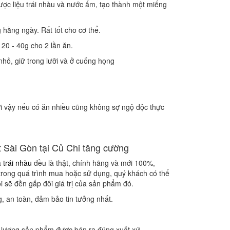
ợc liệu trái nhàu và nước ấm, tạo thành một miếng
 hằng ngày. Rất tốt cho cơ thể.
20 - 40g cho 2 lần ăn.
hỏ, giữ trong lưỡi và ở cuống họng
ởi vậy nếu có ăn nhiều cũng không sợ ngộ độc thực
Sài Gòn tại Củ Chi tăng cường
ả
trái nhàu
đều là thật, chính hãng và mới 100%,
 trong quá trình mua hoặc sử dụng, quý khách có thể
sẽ đền gấp đôi giá trị của sản phẩm đó.
g, an toàn, đảm bảo tin tưởng nhất.
t lượng sản phẩm được bán ra đúng xuất xứ