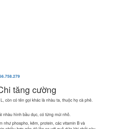
66.758.279
Chi tăng cường
 L, còn có tên gọi khác là nhàu ta, thuộc họ cà phê.
ái nhàu hình bầu dục, có từng múi nhỏ.
m như phospho, kẽm, protein, các vitamin B và
nin nhiều hơn gấp 40 lần so với quả dứa khi chất này