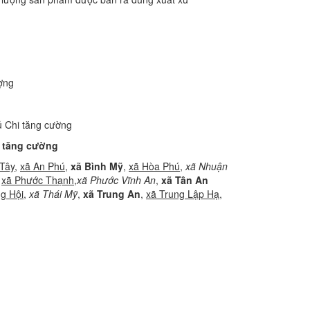
ợng
i tăng cường
Tây
,
xã An Phú,
xã Bình Mỹ
,
xã Hòa Phú,
xã Nhuận
,
xã Phước Thạnh,
xã Phước Vĩnh An
,
xã Tân An
g Hội
,
xã Thái Mỹ
,
xã Trung An
,
xã Trung Lập Hạ
,