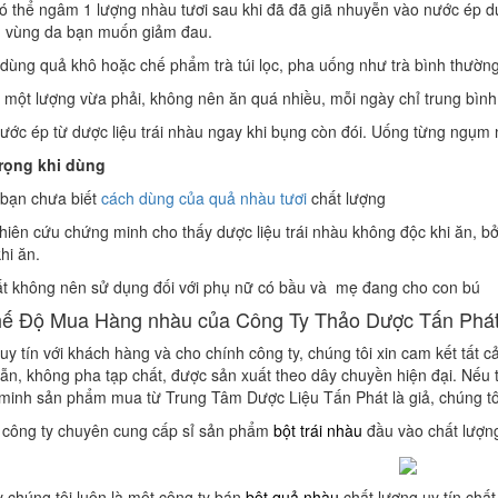
ó thể ngâm 1 lượng nhàu tươi sau khi đã đã giã nhuyễn vào nước ép dư
n vùng da bạn muốn giảm đau.
dùng quả khô hoặc chế phẩm trà túi lọc, pha uống như trà bình thường
một lượng vừa phải, không nên ăn quá nhiều, mỗi ngày chỉ trung bình 
ước ép từ dược liệu trái nhàu ngay khi bụng còn đói. Uống từng ngụm n
rọng khi dùng
 bạn chưa biết
cách dùng của quả nhàu tươi
chất lượng
hiên cứu chứng minh cho thấy dược liệu trái nhàu không độc khi ăn, b
hi ăn.
ất không nên sử dụng đối với phụ nữ có bầu và mẹ đang cho con bú
hế Độ Mua Hàng nhàu của Công Ty Thảo Dược Tấn Phát 
uy tín với khách hàng và cho chính công ty, chúng tôi xin cam kết tất c
lẫn, không pha tạp chất, được sản xuất theo dây chuyền hiện đại. Nếu
minh sản phẩm mua từ Trung Tâm Dược Liệu Tấn Phát là giả, chúng tôi 
 công ty chuyên cung cấp sỉ sản phẩm
bột trái nhàu
đầu vào chất
lượn
 chúng tôi luôn là một công ty bán
bột quả nhàu
chất lượng uy tín chấ