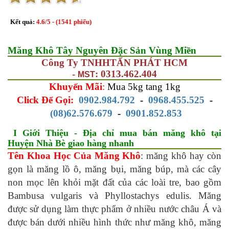
Kết quả:
4.6
/
5
- (
1541
phiếu)
Măng Khô Tây Nguyên Đặc Sản Vùng Miền
Công Ty TNHH
TẤN PHÁT HCM
-
: 0313.462.404
MST
Khuyến Mãi
:
Mua 5kg tang 1kg
Click Để Gọi:
0902.984.792
-
0968.455.525
-
(08)62.576.679
-
0901.852.853
I Giới Thiệu - Địa chỉ mua bán măng khô tại
Huyện Nhà Bè giao hàng nhanh
Tên Khoa Học Của Măng Khô
: măng khô hay còn
gọn là măng lồ ô, măng bụi, măng búp, mà các cây
non mọc lên khỏi mặt đất của các loài tre, bao gồm
Bambusa vulgaris và Phyllostachys edulis. Măng
được sử dụng làm thực phẩm ở nhiều nước châu Á và
được bán dưới nhiều hình thức như măng khô, măng