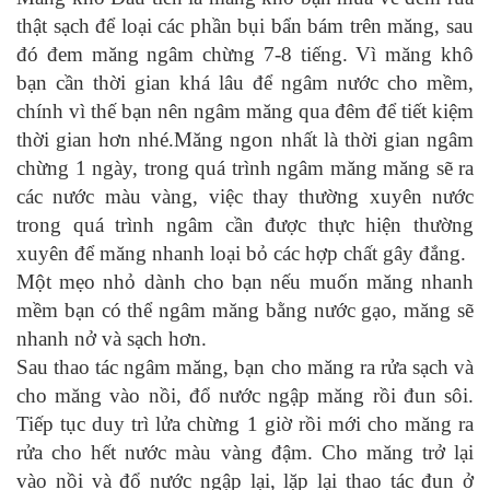
thật sạch để loại các phần bụi bẩn bám trên măng, sau
đó đem măng ngâm chừng 7-8 tiếng. Vì măng khô
bạn cần thời gian khá lâu để ngâm nước cho mềm,
chính vì thế bạn nên ngâm măng qua đêm để tiết kiệm
thời gian hơn nhé.Măng ngon nhất là thời gian ngâm
chừng 1 ngày, trong quá trình ngâm măng măng sẽ ra
các nước màu vàng, việc thay thường xuyên nước
trong quá trình ngâm cần được thực hiện thường
xuyên để măng nhanh loại bỏ các hợp chất gây đắng.
Một mẹo nhỏ dành cho bạn nếu muốn măng nhanh
mềm bạn có thể ngâm măng bằng nước gạo, măng sẽ
nhanh nở và sạch hơn.
Sau thao tác ngâm măng, bạn cho măng ra rửa sạch và
cho măng vào nồi, đổ nước ngập măng rồi đun sôi.
Tiếp tục duy trì lửa chừng 1 giờ rồi mới cho măng ra
rửa cho hết nước màu vàng đậm. Cho măng trở lại
vào nồi và đổ nước ngập lại, lặp lại thao tác đun ở