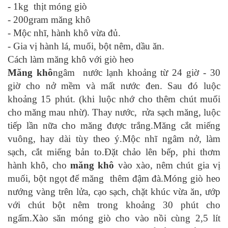
- 1kg thịt móng giò
- 200gram măng khô
- Mộc nhĩ, hành khô vừa đủ.
- Gia vị hành lá, muối, bột nêm, dầu ăn.
Cách làm măng khô với giò heo
Măng khô
ngâm nước lạnh khoảng từ 24 giờ - 30
giờ cho nở mềm và mất nước đen. Sau đó luộc
khoảng 15 phút. (khi luộc nhớ cho thêm chút muối
cho măng mau nhừ). Thay nước, rửa sạch măng, luộc
tiếp lần nữa cho măng được trắng.Măng cắt miếng
vuông, hay dài tùy theo ý.Mộc nhĩ ngâm nở, làm
sạch, cắt miếng bản to.Đặt chảo lên bếp, phi thơm
hành khô, cho
măng khô
vào xào, nêm chút gia vị
muối, bột ngọt để măng thêm đậm đà.Móng giò heo
nướng vàng trên lửa, cạo sạch, chặt khúc vừa ăn, ướp
với chút bột nêm trong khoảng 30 phút cho
ngấm.Xào săn móng giò cho vào nồi cùng 2,5 lít