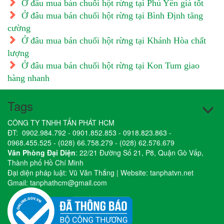
Ở đâu mua bán chuối hột rừng tại Phú Yên giá tốt
Ở đâu mua bán chuối hột rừng tại Bình Định tăng
cường
Ở đâu mua bán chuối hột rừng tại Khánh Hòa chất
lượng
Ở đâu mua bán chuối hột rừng tại Kon Tum giao
hàng nhanh
Tags
CÔNG TY TNHH TẤN PHÁT HCM
ĐT:
0902.984.792
-
0901.852.853
-
0918.823.863
-
0968.455.525
-
(028) 66.758.279
-
(028) 62.576.679
Văn Phòng Đại Diện
: 22/21 Đường Số 21, P8, Quận Gò Vấp,
Thành phố Hồ Chí Minh
Đại diện pháp luật: Vũ Văn Thắng | Website:
tanphatvn.net
Gmail:
tanphathcm@gmail.com