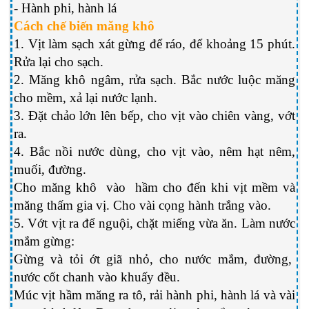
- Hành phi, hành lá
Cách chế biến măng khô
1. Vịt làm sạch xát gừng để ráo, để khoảng 15 phút.
Rửa lại cho sạch.
2. Măng khô ngâm, rửa sạch. Bắc nước luộc măng
cho mềm, xả lại nước lạnh.
3. Đặt chảo lớn lên bếp, cho vịt vào chiên vàng, vớt
ra.
4. Bắc nồi nước dùng, cho vịt vào, nêm hạt nêm,
muối, đường.
Cho măng khô vào hầm cho đến khi vịt mềm và
măng thấm gia vị. Cho vài cọng hành trắng vào.
5. Vớt vịt ra để nguội, chặt miếng vừa ăn. Làm nước
mắm gừng:
Gừng và tỏi ớt giã nhỏ, cho nước mắm, đường,
nước cốt chanh vào khuấy đều.
Múc vịt hầm măng ra tô, rải hành phi, hành lá và vài