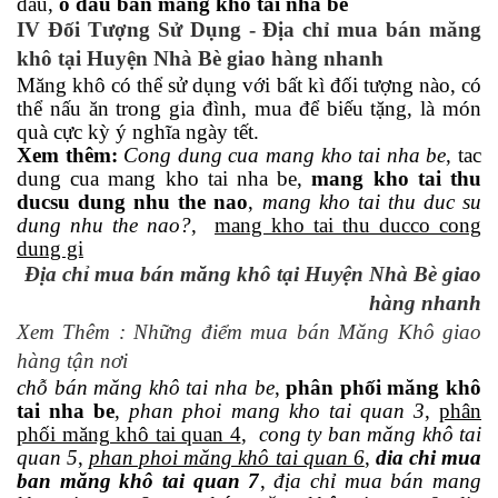
dau,
o dau ban mang kho tai nha be
IV Đối Tượng Sử Dụng - Địa chỉ mua bán măng
khô tại Huyện Nhà Bè giao hàng nhanh
Măng khô có thể sử dụng với bất kì đối tượng nào, có
thể nấu ăn trong gia đình, mua để biếu tặng, là món
quà cực kỳ ý nghĩa ngày tết.
Xem thêm:
Cong dung cua mang kho tai nha be
, tac
dung cua mang kho tai nha be,
mang kho tai thu
ducsu dung nhu the nao
,
mang kho tai thu duc su
dung nhu the nao?
,
mang kho tai thu ducco cong
dung gi
Địa chỉ mua bán măng khô tại Huyện Nhà Bè giao
hàng nhanh
Xem Thêm : Những điểm mua bán Măng Khô giao
hàng tận nơi
chỗ bán măng khô tai nha be
,
phân phối măng khô
tai nha be
,
phan phoi mang kho tai quan 3
,
phân
phối măng khô tai quan 4
,
cong ty ban măng khô tai
quan 5
,
phan phoi măng khô tai quan 6
,
dia chi mua
ban măng khô tai quan 7
,
địa chỉ mua bán mang