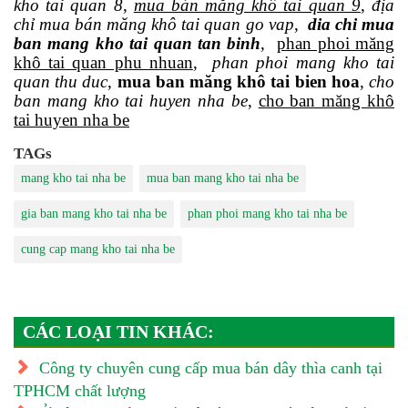
kho tai quan 8
,
mua bán măng khô tai quan 9
,
địa
chỉ mua bán măng khô tai quan go vap
,
dia chi mua
ban mang kho tai quan tan binh
,
phan phoi măng
khô tai quan phu nhuan
,
phan phoi mang kho tai
quan thu duc
,
mua ban măng khô tai bien hoa
,
cho
ban mang kho tai huyen nha be
,
cho ban măng khô
tai huyen nha be
TAGs
mang kho tai nha be
mua ban mang kho tai nha be
gia ban mang kho tai nha be
phan phoi mang kho tai nha be
cung cap mang kho tai nha be
CÁC LOẠI TIN KHÁC:
Công ty chuyên cung cấp mua bán dây thìa canh tại
TPHCM chất lượng