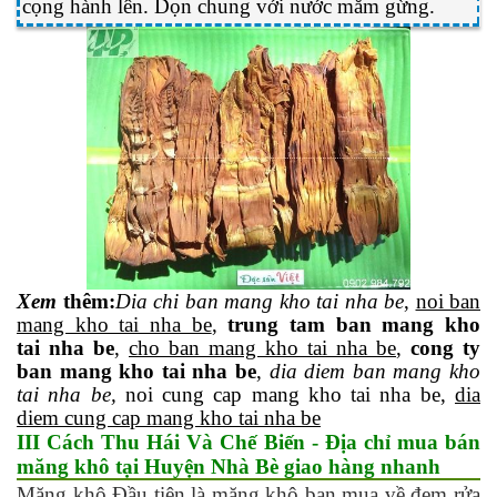
cọng hành lên. Dọn chung với nước mắm gừng.
Xem
thêm
:
Dia
chi ban mang kho tai nha be
,
noi ban
mang kho tai nha be
,
trung tam ban mang kho
tai nha be
,
cho ban mang kho tai nha be
,
cong ty
ban mang kho tai nha be
,
dia diem ban mang kho
tai nha be,
noi cung cap mang kho tai nha be,
dia
diem cung cap mang kho tai nha be
III Cách Thu Hái Và Chế Biến - Địa chỉ mua bán
măng khô tại Huyện Nhà Bè giao hàng nhanh
Măng khô Đầu tiên là măng khô bạn mua về đem rửa