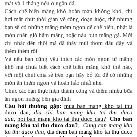
mát và 1 tháng nếu ở ngăn đá.
Cách chế biến măng khô hoàn toàn không khó, chỉ
hơi mất chút thời gian về công đoạn luộc, thế nhưng
bạn sẽ có những măng mềm ngon để chế biến, nhất là
món chân giò hầm măng hoặc nấu bún măng gà. Mới
chỉ nhắc đến thôi mà đã thấy mùi thơm đâu đây và
thèm thèm rồi
Và nếu bạn cũng yêu thích các món ngon từ măng
khô mà chưa biết cách chế biến măng khô thế nào,
với một chút chia sẻ trên bạn hãy bỏ túi để có những
món ăn thêm ngon và hoàn hảo nhất nhé.
Chúc các bạn thực hiện thành công và thêm nhiều bữa
ăn ngon miệng bên gia đình
Câu hỏi thường gặp:
mua ban mang kho tai thu
duco dau
,
dia chi ban mang kho tai thu duco
dau
,
noi ban mang kho tai thu duco dau?
Cho ban
mang kho tai thu duco dau?
,
Cung cap mang kho
tai thu duco dau
, dia diem ban mang kho tai thu duco