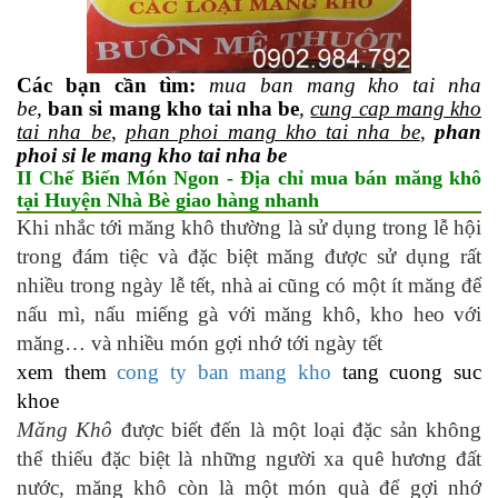
Các bạn cần tìm:
mua ban mang kho tai nha
be
,
ban si mang kho tai nha be
,
cung cap mang kho
tai nha be
,
phan phoi mang kho tai nha be
,
phan
phoi si le mang kho tai nha be
II Chế Biến Món Ngon - Địa chỉ mua bán măng khô
tại Huyện Nhà Bè giao hàng nhanh
Khi nhắc tới măng khô thường là sử dụng trong lễ hội
trong đám tiệc và đặc biệt măng được sử dụng rất
nhiều trong ngày lễ tết, nhà ai cũng có một ít măng để
nấu mì, nấu miếng gà với măng khô, kho heo với
măng… và nhiều món gợi nhớ tới ngày tết
xem them
cong ty ban mang kho
tang cuong suc
khoe
Măng Khô
được biết đến là một loại đặc sản không
thể thiếu đặc biệt là những người xa quê hương đất
nước, măng khô còn là một món quà để gợi nhớ