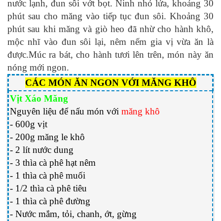
nước lạnh, đun sôi vớt bọt. Ninh nhỏ lửa, khoảng 30
phút sau cho măng vào tiếp tục đun sôi. Khoảng 30
phút sau khi măng và giò heo đã nhừ cho hành khô,
mộc nhĩ vào đun sôi lại, nêm nếm gia vị vừa ăn là
được.Múc ra bát, cho hành tươi lên trên, món này ăn
nóng mới ngon.
CÁC MÓN ĂN NGON VỚI MĂNG KHÔ
Vịt Xáo Măng
Nguyên liệu để nấu món với
măng khô
- 600g vịt
- 200g măng le khô
- 2 lít nước dung
- 3 thìa cà phê hạt nêm
- 1 thìa cà phê muối
- 1/2 thìa cà phê tiêu
- 1 thìa cà phê đường
- Nước mắm, tỏi, chanh, ớt, gừng