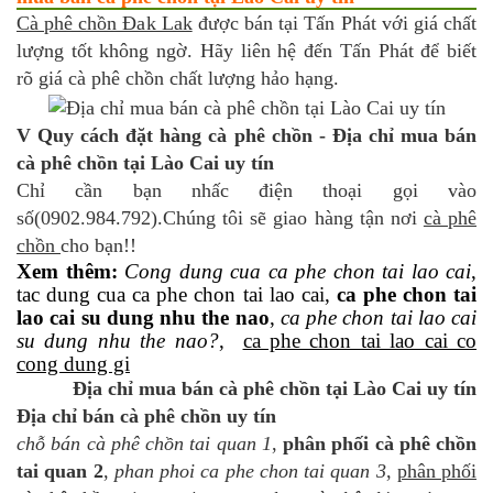
Cà phê chồn Đak Lak
được bán tại Tấn Phát với giá chất
lượng tốt không ngờ. Hãy liên hệ đến Tấn Phát để biết
rõ giá cà phê chồn chất lượng hảo hạng.
V Quy cách đặt hàng cà phê chồn - Địa chỉ mua bán
cà phê chồn tại Lào Cai uy tín
Chỉ cần bạn nhấc điện thoại gọi vào
số(0902.984.792).Chúng tôi sẽ giao hàng tận nơi
cà phê
chồn
cho bạn!!
Xem thêm:
Cong dung cua ca phe chon tai lao cai
,
tac dung cua ca phe chon tai lao cai,
ca phe chon tai
lao cai su dung nhu the nao
,
ca phe chon tai lao cai
su dung nhu the nao?
,
ca phe chon tai lao cai co
cong dung gi
Địa chỉ mua bán cà phê chồn tại Lào Cai uy tín
Địa chỉ bán cà phê chồn uy tín
chỗ bán cà phê chồn tai quan 1
,
phân phối cà phê chồn
tai quan 2
,
phan phoi ca phe chon tai quan 3
,
phân phối