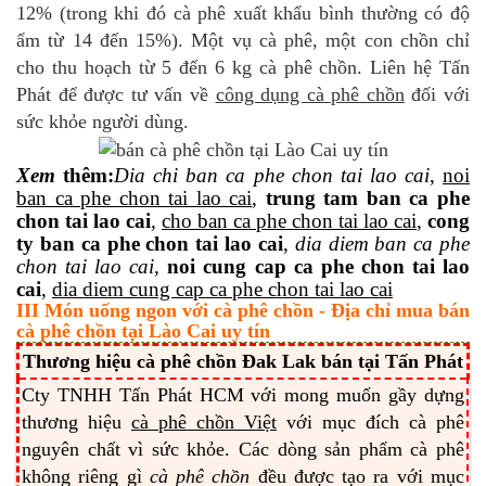
12% (trong khi đó cà phê xuất khẩu bình thường có độ
ẩm từ 14 đến 15%). Một vụ cà phê, một con chồn chỉ
cho thu hoạch từ 5 đến 6 kg cà phê chồn. Liên hệ Tấn
Phát để được tư vấn về
công dụng cà phê chồn
đối với
sức khỏe người dùng.
Xem
thêm
:
Dia
chi ban ca phe chon tai lao cai
,
noi
ban ca phe chon tai lao cai
,
trung tam ban ca phe
chon tai lao cai
,
cho ban ca phe chon tai lao cai
,
cong
ty ban ca phe chon tai lao cai
,
dia diem ban ca phe
chon tai lao cai,
noi cung cap ca phe chon tai lao
cai
,
dia diem cung cap ca phe chon tai lao cai
III Món uống ngon với cà phê chồn - Địa chỉ mua bán
cà phê chồn tại Lào Cai uy tín
Thương hiệu cà phê chồn Đak Lak bán tại Tấn Phát
Cty TNHH Tấn Phát HCM với mong muốn gầy dựng
thương hiệu
cà phê chồn Việt
với mục đích cà phê
nguyên chất vì sức khỏe. Các dòng sản phẩm cà phê
không riêng gì
cà phê chồn
đều được tạo ra với mục