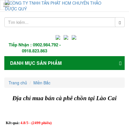
Toggle
navigation
Tiếp Nhận :
0902.984.792
-
0918.823.863
DANH MỤC SẢN PHẨM
Trang chủ
Miền Bắc
Địa chỉ mua bán cà phê chồn tại Lào Cai
Kết quả:
4.8
/
5
- (
2499
phiếu)