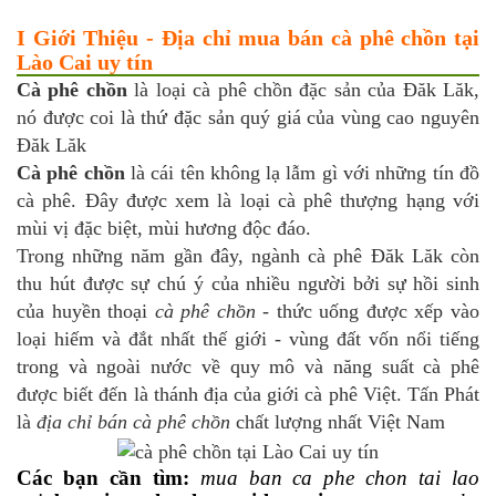
I Giới Thiệu - Địa chỉ mua bán cà phê chồn tại
Lào Cai uy tín
Cà phê chồn
là loại cà phê chồn đặc sản của Đăk Lăk,
nó được coi là thứ đặc sản quý giá của vùng cao nguyên
Đăk Lăk
Cà phê chồn
là cái tên không lạ lẫm gì với những tín đồ
cà phê. Đây được xem là loại cà phê thượng hạng với
mùi vị đặc biệt, mùi hương độc đáo.
Trong những năm gần đây, ngành cà phê Đăk Lăk còn
thu hút được sự chú ý của nhiều người bởi sự hồi sinh
của huyền thoại
cà phê chồn
- thức uống được xếp vào
loại hiếm và đắt nhất thế giới - vùng đất vốn nổi tiếng
trong và ngoài nước về quy mô và năng suất cà phê
được biết đến là thánh địa của giới cà phê Việt. Tấn Phát
là
địa chỉ bán cà phê chồn
chất lượng nhất Việt Nam
Các bạn cần tìm:
mua ban ca phe chon tai lao