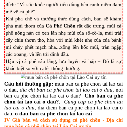
đích: “Vì sức khỏe người tiêu dùng bên cạnh niềm đam
mê về cà phê”
Khi pha chế và thưởng thức đúng cách, bạn sẽ khám
phá mùi thơm của
Cà Phê Chồn
rất đặc trưng, mùi cà
phê nống nàn có xen lẫn nhẹ mùi của sô-cô-la, mùi trái
cây chín thơm tho, hòa với mùi khét nhẹ của của bánh
mì cháy phết mạch nha...xông lên hốc mũi, tràn ngập
các xoang, và lên tới đỉnh đầu.
Hậu vị cà phê sâu lắng, lưu luyến và hấp – Đó là sự
khác biệt so với café thông thường.
Câu hỏi thường gặp:
mua ban ca phe chon tai lao cai
o dau
,
dia chi ban ca phe chon tai lao cai o dau
,
noi
ban ca phe chon tai lao cai o dau?
Cho ban ca phe
chon tai lao cai o dau?
,
Cung cap ca phe chon tai
lao cai o dau
, dia diem ban ca phe chon tai lao cai o
dau,
o dau ban ca phe chon tai lao cai
IV Giá bán và cách sử dụng cà phê chồn - Địa chỉ
mua bán cà phê chồn tại Lào Cai uy tín