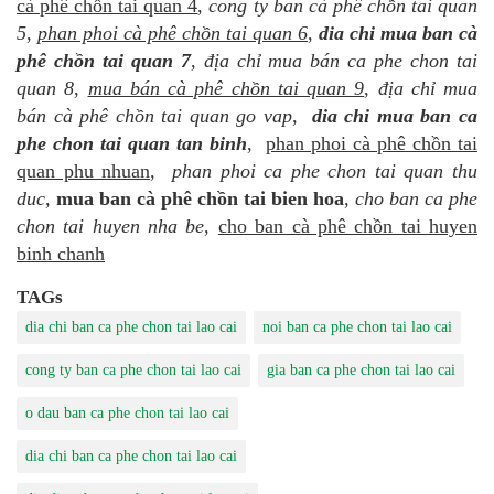
cà phê chồn tai quan 4
,
cong ty ban cà phê chồn tai quan
5
,
phan phoi cà phê chồn tai quan 6
,
dia chi mua ban cà
phê chồn tai quan 7
,
địa chỉ mua bán ca phe chon tai
quan 8
,
mua bán cà phê chồn tai quan 9
,
địa chỉ mua
bán cà phê chồn tai quan go vap
,
dia chi mua ban ca
phe chon tai quan tan binh
,
phan phoi cà phê chồn tai
quan phu nhuan
,
phan phoi ca phe chon tai quan thu
duc
,
mua ban cà phê chồn tai bien hoa
,
cho ban ca phe
chon tai huyen nha be
,
cho ban cà phê chồn tai huyen
binh chanh
TAGs
dia chi ban ca phe chon tai lao cai
noi ban ca phe chon tai lao cai
cong ty ban ca phe chon tai lao cai
gia ban ca phe chon tai lao cai
o dau ban ca phe chon tai lao cai
dia chi ban ca phe chon tai lao cai