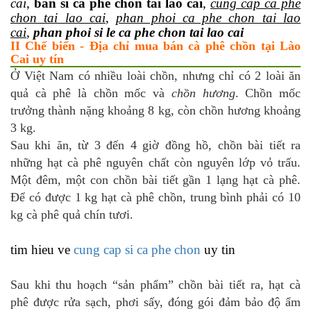
cai
,
ban si ca phe chon tai lao cai
,
cung cap ca phe
chon tai lao cai
,
phan phoi ca phe chon tai lao
cai
,
phan phoi si le ca phe chon tai lao cai
II Chế biến - Địa chỉ mua bán cà phê chồn tại Lào
Cai uy tín
Ở Việt Nam có nhiều loài chồn, nhưng chỉ có 2 loài ăn
quả cà phê là chồn mốc và
chồn hương
. Chồn mốc
trưởng thành nặng khoảng 8 kg, còn chồn hương khoảng
3 kg.
Sau khi ăn, từ 3 đến 4 giờ đồng hồ, chồn bài tiết ra
những hạt cà phê nguyên chất còn nguyên lớp vỏ trấu.
Một đêm, một con chồn bài tiết gần 1 lạng hạt cà phê.
Để có được 1 kg hạt cà phê chồn, trung bình phải có 10
kg cà phê quả chín tươi.
tim hieu ve
cung cap si ca phe chon
uy tin
Sau khi thu hoạch “sản phẩm” chồn bài tiết ra, hạt cà
phê được rửa sạch, phơi sấy, đóng gói đảm bảo độ ẩm