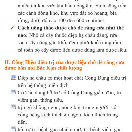
nhiều tại khu vực khí hậu nóng ẩm. Sinh sống trên
các cánh đồng khô, khu vực đất bỏ hoang, bìa
rừng; dưới độ cao 100 đến 600 centimet
Cách uống thảo dược chó đẻ răng cưa như thể
nào:
Nhổ cả cây thuốc diệp hạ châu đắng, rửa
sạch sấy nắng gần khô, đem phơi khô trong râm,
cả toàn bộ cây dược liệu được dùng làm dược liêu.
II. Công Hiệu điều trị của dược liệu chó đẻ răng cưa
được bán nơi Bắc Kạn chất lượng
Diệp hạ châu có một hoạt chất Công Dụng điều trị
trên hệ thống miễn dịch
Có Tác dụng hỗ trợ có Công Dụng giảm đau, trị
viêm gan, thông tiểu,
trị ngủ không ngon, nóng bức trong người, có
công năng kích thích ăn ngon, kích thích trung
tiện.
hỗ trợ trị bệnh gan nhiễm mỡ, trị bệnh viêm gan