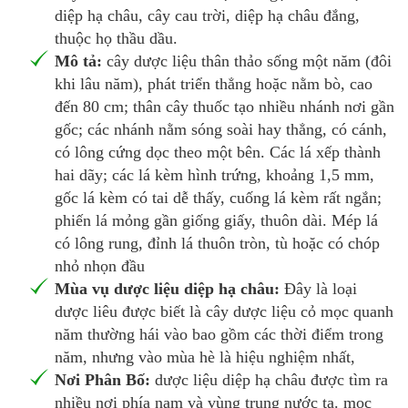
diệp hạ châu, cây cau trời, diệp hạ châu đắng,
thuộc họ thầu dầu.
Mô tả:
cây dược liệu thân thảo sống một năm (đôi
khi lâu năm), phát triển thẳng hoặc nằm bò, cao
đến 80 cm; thân cây thuốc tạo nhiều nhánh nơi gần
gốc; các nhánh nằm sóng soài hay thẳng, có cánh,
có lông cứng dọc theo một bên. Các lá xếp thành
hai dãy; các lá kèm hình trứng, khoảng 1,5 mm,
gốc lá kèm có tai dễ thấy, cuống lá kèm rất ngắn;
phiến lá mỏng gần giống giấy, thuôn dài. Mép lá
có lông rung, đỉnh lá thuôn tròn, tù hoặc có chóp
nhỏ nhọn đầu
Mùa vụ dược liệu diệp hạ châu:
Đây là loại
dược liêu được biết là cây dược liệu cỏ mọc quanh
năm thường hái vào bao gồm các thời điểm trong
năm, nhưng vào mùa hè là hiệu nghiệm nhất,
Nơi Phân Bố:
dược liệu diệp hạ châu được tìm ra
nhiều nơi phía nam và vùng trung nước ta. mọc