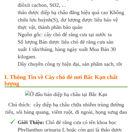
điôxít cacbon, SO2, ...
thảo dược diệp hạ châu đắng hiệu quả cao Không
chứa lưu huỳnh(S), dư lượng dược liêu bảo vệ
thực vật, thành phần bảo quản
Nguồn gốc: cây chó đẻ răng cưa tại nước ta
Số lượng Bán dược liệu chó đẻ răng cưa sản
xuất 1 tấn/tháng, hàng ngày xuất Mua Bán 30
kilogam.
Dây chuyền công ty hiện đại, sản phẩm sạch, tốt
I. Thông Tin về Cây chó đẻ nơi Bắc Kạn chất
lượng
Chú thích: cây diệp hạ châu chữa nhiễm trùng đường
tiểu, sỏi bàng quang, viêm ruột, đi ngoài, họng sưng đau
Giới Thiệu:
Chó đẻ răng cưa có tên khoa học
Phyllanthus urinaria L hoặc còn gọi là thảo dựơc