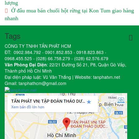
lượng
Ở đâu mua bán chuối hột rừng tại Kon Tum giao hàng
nhanh
Tags
CÔNG TY TNHH TẤN PHÁT HCM
ĐT:
0902.984.792
-
0901.852.853
-
0918.823.863
-
0968.455.525
-
(028) 66.758.279
-
(028) 62.576.679
Văn Phòng Đại Diện
: 22/21 Đường Số 21, P8, Quận Gò Vấp,
Thành phố Hồ Chí Minh
Đại diện pháp luật: Vũ Văn Thắng | Website:
tanphatvn.net
Gmail:
tanphathcm@gmail.com