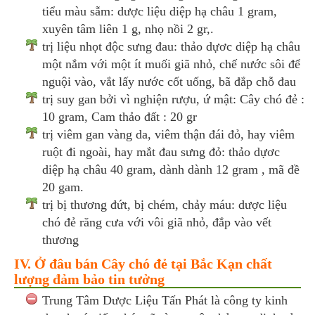
tiểu màu sẫm: dược liệu diệp hạ châu 1 gram,
xuyên tâm liên 1 g, nhọ nồi 2 gr,.
trị liệu nhọt độc sưng đau: thảo dựơc diệp hạ châu
một nắm với một ít muối giã nhỏ, chế nước sôi để
nguội vào, vắt lấy nước cốt uống, bã đắp chỗ đau
trị suy gan bởi vì nghiện rượu, ứ mật: Cây chó đẻ :
10 gram, Cam thảo đất : 20 gr
trị viêm gan vàng da, viêm thận đái đỏ, hay viêm
ruột đi ngoài, hay mắt đau sưng đỏ: thảo dựơc
diệp hạ châu 40 gram, dành dành 12 gram , mã đề
20 gam.
trị bị thương đứt, bị chém, chảy máu: dược liệu
chó đẻ răng cưa với vôi giã nhỏ, đắp vào vết
thương
IV. Ở đâu bán Cây chó đẻ tại Bắc Kạn chất
lượng đảm bảo tin tưởng
Trung Tâm Dược Liệu Tấn Phát là công ty kinh