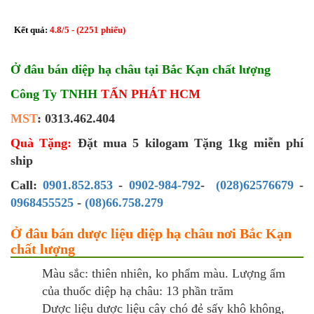
Kết quả:
4.8
/
5
- (
2251
phiếu)
Ở đâu bán diệp hạ châu tại Bắc Kạn chất lượng
Công Ty TNHH
TẤN PHÁT HCM
MST
: 0313.462.404
Quà Tặng:
Đặt mua 5 kilogam Tặng 1kg miễn phí
ship
Call:
0901.852.853
-
0902-984-792
-
(028)62576679
-
0968455525
-
(08)66.758.279
Ở đâu bán dược liệu diệp hạ châu nơi Bắc Kạn
chất lượng
Màu sắc: thiên nhiên, ko phẩm màu. Lượng ẩm
của thuốc diệp hạ châu: 13 phần trăm
Dược liệu dược liệu cây chó đẻ sấy khô không,