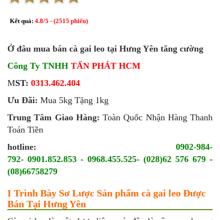
Kết quả:
4.8
/
5
- (
2515
phiếu)
Ở đâu mua bán cà gai leo tại Hưng Yên tăng cường
Công Ty TNHH
TẤN PHÁT HCM
M
ST:
0313.462.404
Ưu Đãi:
Mua 5kg Tặng 1kg
Trung Tâm Giao Hàng:
Toàn Quốc Nhận Hàng Thanh
Toán Tiền
hotline:
0902-984-
792
-
0901.852.853
-
0968.455.525
-
(028)62 576 679
-
(08)66758279
I Trình Bày Sơ Lược Sản phẩm cà gai leo Được
Bán Tại Hưng Yên