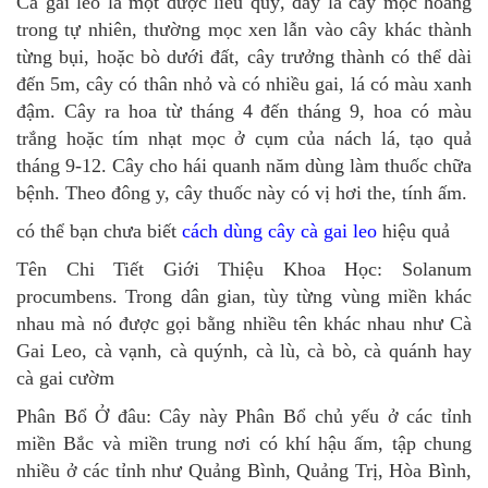
Cà gai leo là một dược liêu quý, đây là cây mọc hoang
trong tự nhiên, thường mọc xen lẫn vào cây khác thành
từng bụi, hoặc bò dưới đất, cây trưởng thành có thể dài
đến 5m, cây có thân nhỏ và có nhiều gai, lá có màu xanh
đậm. Cây ra hoa từ tháng 4 đến tháng 9, hoa có màu
trắng hoặc tím nhạt mọc ở cụm của nách lá, tạo quả
tháng 9-12. Cây cho hái quanh năm dùng làm thuốc chữa
bệnh. Theo đông y, cây thuốc này có vị hơi the, tính ấm.
có thể bạn chưa biết
cách dùng cây cà gai leo
hiệu quả
Tên Chi Tiết Giới Thiệu Khoa Học: Solanum
procumbens. Trong dân gian, tùy từng vùng miền khác
nhau mà nó được gọi bằng nhiều tên khác nhau như Cà
Gai Leo, cà vạnh, cà quýnh, cà lù, cà bò, cà quánh hay
cà gai cườm
Phân Bổ Ở đâu: Cây này Phân Bổ chủ yếu ở các tỉnh
miền Bắc và miền trung nơi có khí hậu ấm, tập chung
nhiều ở các tỉnh như Quảng Bình, Quảng Trị, Hòa Bình,