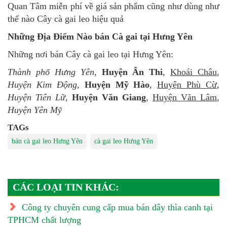
Quan Tâm miễn phí về giá sản phẩm cũng như dùng như
thế nào Cây cà gai leo hiệu quả
Những Địa Điểm Nào bán Cà gai tại Hưng Yên
Những nơi bán Cây cà gai leo tại Hưng Yên:
Thành phố Hưng Yên
,
Huyện Ân Thi
,
Khoái Châu
,
Huyện Kim Động
,
Huyện Mỹ Hào
,
Huyện Phù Cừ
,
Huyện Tiên Lữ
,
Huyện Văn Giang
,
Huyện Văn Lâm
,
Huyện Yên Mỹ
TAGs
bán cà gai leo Hưng Yên
cà gai leo Hưng Yên
CÁC LOẠI TIN KHÁC:
Công ty chuyên cung cấp mua bán dây thìa canh tại
TPHCM chất lượng