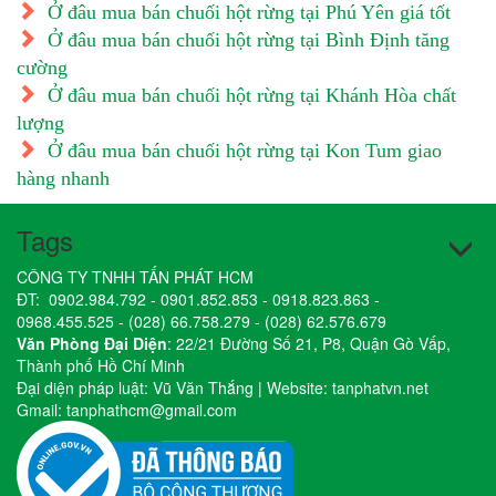
Ở đâu mua bán chuối hột rừng tại Phú Yên giá tốt
Ở đâu mua bán chuối hột rừng tại Bình Định tăng
cường
Ở đâu mua bán chuối hột rừng tại Khánh Hòa chất
lượng
Ở đâu mua bán chuối hột rừng tại Kon Tum giao
hàng nhanh
Tags
CÔNG TY TNHH TẤN PHÁT HCM
ĐT:
0902.984.792
-
0901.852.853
-
0918.823.863
-
0968.455.525
-
(028) 66.758.279
-
(028) 62.576.679
Văn Phòng Đại Diện
: 22/21 Đường Số 21, P8, Quận Gò Vấp,
Thành phố Hồ Chí Minh
Đại diện pháp luật: Vũ Văn Thắng | Website:
tanphatvn.net
Gmail:
tanphathcm@gmail.com