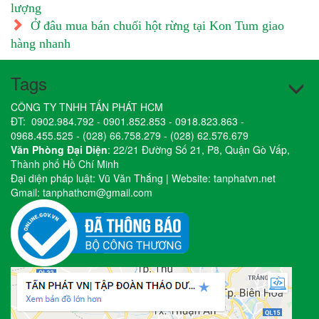
lượng
Ở đâu mua bán chuối hột rừng tại Kon Tum giao
hàng nhanh
Tags
CÔNG TY TNHH TẤN PHÁT HCM
ĐT:
0902.984.792
-
0901.852.853
-
0918.823.863
-
0968.455.525
-
(028) 66.758.279
-
(028) 62.576.679
Văn Phòng Đại Diện
: 22/21 Đường Số 21, P8, Quận Gò Vấp,
Thành phố Hồ Chí Minh
Đại diện pháp luật: Vũ Văn Thắng | Website:
tanphatvn.net
Gmail:
tanphathcm@gmail.com