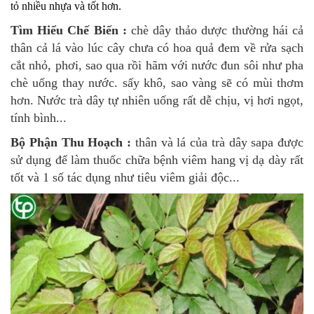
tỏ nhiều nhựa và tốt hơn.
Tìm Hiểu Chế Biến :
chè dây thảo dược thường hái cả
thân cả lá vào lúc cây chưa có hoa quả đem về rửa sạch
cắt nhỏ, phơi, sao qua rồi hãm với nước đun sôi như pha
chè uống thay nước. sấy khô, sao vàng sẽ có mùi thơm
hơn. Nước trà dây tự nhiên uống rất dễ chịu, vị hơi ngọt,
tính bình...
Bộ Phận Thu Hoạch :
thân và lá của trà dây sapa được
sử dụng để làm thuốc
chữa bệnh viêm hang vị dạ dày rất
tốt và 1 số tác dụng như tiêu viêm giải độc...