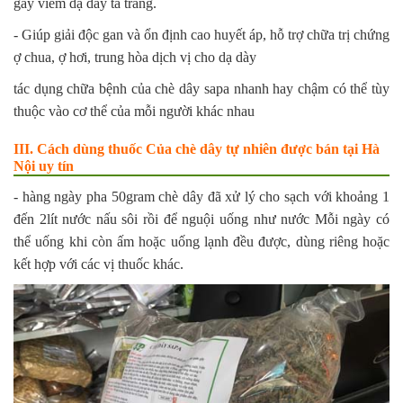
gây viêm dạ dày tá tràng.
- Giúp giải độc gan và ổn định cao huyết áp, hỗ trợ chữa trị chứng
ợ chua, ợ hơi, trung hòa dịch vị cho dạ dày
tác dụng chữa bệnh của chè dây sapa nhanh hay chậm có thể tùy
thuộc vào cơ thể của mỗi người khác nhau
III. Cách dùng thuốc Của chè dây tự nhiên được bán tại Hà
Nội uy tín
- hàng ngày pha 50gram chè dây đã xử lý cho sạch với khoảng 1
đến 2lít nước nấu sôi rồi để nguội uống như nước Mỗi ngày có
thể uống khi còn ấm hoặc uống lạnh đều được, dùng riêng hoặc
kết hợp với các vị thuốc khác.