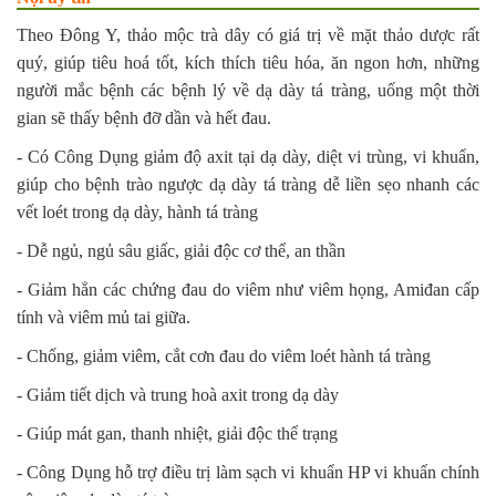
Theo Đông Y, thảo mộc trà dây có giá trị về mặt thảo dược rất
quý, giúp tiêu hoá tốt, kích thích tiêu hóa, ăn ngon hơn, những
người mắc bệnh các bệnh lý về dạ dày tá tràng, uống một thời
gian sẽ thấy bệnh đỡ dần và hết đau.
- Có Công Dụng giảm độ axit tại dạ dày, diệt vi trùng, vi khuẩn,
giúp cho bệnh trào ngược dạ dày tá tràng dễ liền sẹo nhanh các
vết loét trong dạ dày, hành tá tràng
- Dễ ngủ, ngủ sâu giấc, giải độc cơ thể, an thần
- Giảm hẳn các chứng đau do viêm như viêm họng, Amiđan cấp
tính và viêm mủ tai giữa.
- Chống, giảm viêm, cắt cơn đau do viêm loét hành tá tràng
- Giảm tiết dịch và trung hoà axit trong dạ dày
- Giúp mát gan, thanh nhiệt, giải độc thể trạng
- Công Dụng hỗ trợ điều trị làm sạch vi khuẩn HP vi khuẩn chính