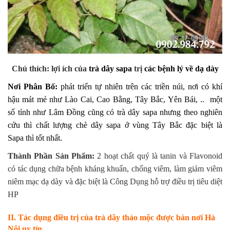
Chú thích: lợi ích của
trà dây sapa
trị
các bệnh lý về dạ dày
Nơi Phân Bố:
phát triển tự nhiên trên các triền núi, nơi có khí
hậu mát mẻ như Lào Cai, Cao Bằng, Tây Bắc, Yên Bái, .. một
số tỉnh như Lâm Đồng cũng có trà dây sapa nhưng theo nghiên
cứu thì chất lượng chè dây sapa ở vùng Tây Bắc đặc biệt là
Sapa thì tốt nhất.
Thành Phần Sản Phẩm:
2 hoạt chất quý là tanin và Flavonoid
có tác dụng chữa bệnh kháng khuẩn, chống viêm, làm giảm viêm
niêm mạc dạ dày và đặc biệt là Công Dụng hỗ trợ điều trị tiêu diệt
HP
II. Tác dụng điều trị của trà dây thảo mộc được bán nơi Hà
Nội uy tín