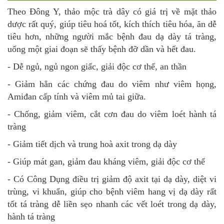
Theo Đông Y, thảo mộc trà dây có giá trị về mặt thảo
dược rất quý, giúp tiêu hoá tốt, kích thích tiêu hóa, ăn dễ
tiêu hơn, những người mắc bệnh đau dạ dày tá tràng,
uống một giai đoạn sẽ thấy bệnh đỡ dần và hết đau.
- Dễ ngủ, ngủ ngon giấc, giải độc cơ thể, an thần
- Giảm hẳn các chứng đau do viêm như viêm họng,
Amiđan cấp tính và viêm mủ tai giữa.
- Chống, giảm viêm, cắt cơn đau do viêm loét hành tá
tràng
- Giảm tiết dịch và trung hoà axit trong dạ dày
- Giúp mát gan, giảm đau kháng viêm, giải độc cơ thể
- Có Công Dụng điều trị giảm độ axit tại dạ dày, diệt vi
trùng, vi khuẩn, giúp cho bệnh viêm hang vị dạ dày rất
tốt tá tràng dễ liền sẹo nhanh các vết loét trong dạ dày,
hành tá tràng