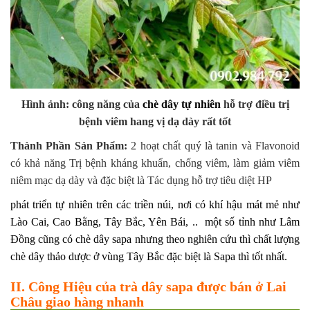
Hình ảnh: công năng của
chè dây tự nhiên
hỗ trợ điều trị
bệnh viêm hang vị dạ dày rất tốt
Thành Phần Sản Phẩm:
2 hoạt chất quý là tanin và Flavonoid
có khả năng Trị bệnh kháng khuẩn, chống viêm, làm giảm viêm
niêm mạc dạ dày và đặc biệt là Tác dụng hỗ trợ tiêu diệt HP
phát triển tự nhiên trên các triền núi, nơi có khí hậu mát mẻ như
Lào Cai, Cao Bằng, Tây Bắc, Yên Bái, .. một số tỉnh như Lâm
Đồng cũng có chè dây sapa nhưng theo nghiên cứu thì chất lượng
chè dây thảo dược ở vùng Tây Bắc đặc biệt là Sapa thì tốt nhất.
II. Công Hiệu của trà dây sapa được bán ở Lai
Châu giao hàng nhanh