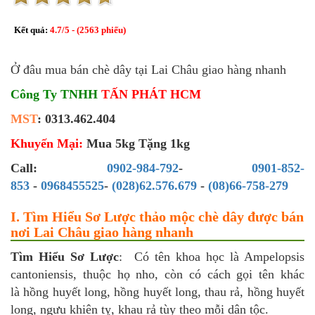
Kết quả:
4.7
/
5
- (
2563
phiếu)
Ở đâu mua bán chè dây tại Lai Châu giao hàng nhanh
Công Ty TNHH
TẤN PHÁT HCM
MST
: 0313.462.404
Khuyến Mại:
Mua 5kg Tặng 1kg
Call:
0902-984-792
-
0901-852-
853
-
0968455525
-
(028)62.576.679
-
(08)66-758-279
I. Tìm Hiểu Sơ Lược thảo mộc chè dây được bán
nơi Lai Châu giao hàng nhanh
Tìm Hiểu Sơ Lược
: Có tên khoa học là Ampelopsis
cantoniensis, thuộc họ nho, còn có cách gọi tên khác
là hồng huyết long, hồng huyết long, thau rả, hồng huyết
long, ngưu khiên tỵ, khau rả tùy theo mỗi dân tộc.