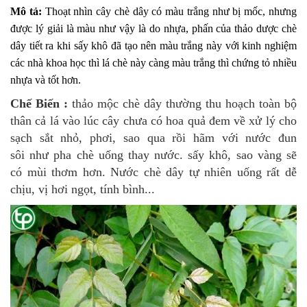
Mô tả:
Thoạt nhìn cây chè dây có màu trắng như bị mốc, nhưng
được lý giải là màu như vậy là do nhựa, phấn của thảo dược chè
dây tiết ra khi sấy khô đã tạo nên màu trắng này với kinh nghiệm
các nhà khoa học thì lá chè này càng màu trắng thì chứng tỏ nhiều
nhựa và tốt hơn.
Chế Biến :
thảo mộc chè dây thường thu hoạch toàn bộ
thân cả lá vào lúc cây chưa có hoa quả đem về xử lý cho
sạch sắt nhỏ, phơi, sao qua rồi hãm với nước đun
sôi như pha chè uống thay nước. sấy khô, sao vàng sẽ
có mùi thơm hơn. Nước chè dây tự nhiên uống rất dễ
chịu, vị hơi ngọt, tính bình...