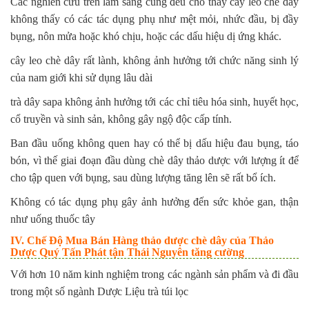
Các nghiên cứu trên lâm sàng cũng đều cho thấy cây leo chè dây
không thấy có các tác dụng phụ như mệt mỏi, nhức đầu, bị đầy
bụng, nôn mửa hoặc khó chịu, hoặc các dấu hiệu dị ứng khác.
cây leo chè dây rất lành, không ảnh hưởng tới chức năng sinh lý
của nam giới khi sử dụng lâu dài
trà dây sapa không ảnh hưởng tới các chỉ tiêu hóa sinh, huyết học,
cổ truyền và sinh sản, không gây ngộ độc cấp tính.
Ban đầu uống không quen hay có thể bị dấu hiệu đau bụng, táo
bón, vì thế giai đoạn đầu dùng chè dây thảo dược với lượng ít để
cho tập quen với bụng, sau dùng lượng tăng lên sẽ rất bổ ích.
Không có tác dụng phụ gây ảnh hưởng đến sức khỏe gan, thận
như uống thuốc tây
IV. Chế Độ Mua Bán Hàng thảo dược chè dây của Thảo
Dược Quý Tấn Phát tận Thái Nguyên tăng cường
Với hơn 10 năm kinh nghiệm trong các ngành sản phẩm và đi đầu
trong một số ngành Dược Liệu trà túi lọc