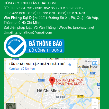
CÔNG TY TNHH TẤN PHÁT HCM
ĐT:
0902.984.792
-
0901.852.853
-
0918.823.863
-
0968.455.525
-
(028) 66.758.279
-
(028) 62.576.679
Văn Phòng Đại Diện
: 22/21 Đường Số 21, P8, Quận Gò Vấp,
Thành phố Hồ Chí Minh
Đại diện pháp luật: Vũ Văn Thắng | Website:
tanphatvn.net
Gmail:
tanphathcm@gmail.com