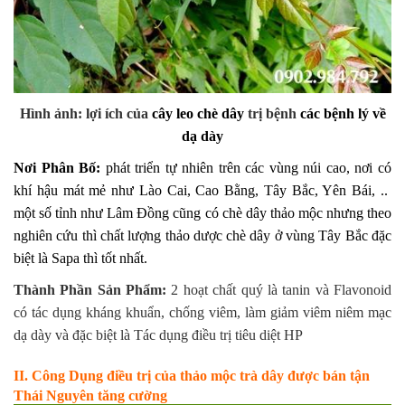
Hình ảnh: lợi ích của
cây leo chè dây
trị bệnh
các bệnh lý về
dạ dày
Nơi Phân Bố:
phát triển tự nhiên trên các vùng núi cao, nơi có
khí hậu mát mẻ như Lào Cai, Cao Bằng, Tây Bắc, Yên Bái, ..
một số tỉnh như Lâm Đồng cũng có chè dây thảo mộc nhưng theo
nghiên cứu thì chất lượng thảo dược chè dây ở vùng Tây Bắc đặc
biệt là Sapa thì tốt nhất.
Thành Phần Sản Phẩm:
2 hoạt chất quý là tanin và Flavonoid
có tác dụng kháng khuẩn, chống viêm, làm giảm viêm niêm mạc
dạ dày và đặc biệt là Tác dụng điều trị tiêu diệt HP
II. Công Dụng điều trị của thảo mộc trà dây được bán tận
Thái Nguyên tăng cường