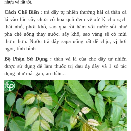
nhựa và rất tốt.
Cách Chế Biến :
trà dây tự nhiên thường hái cả thân cả
lá vào lúc cây chưa có hoa quả đem về xử lý cho sạch
thái nhỏ, phơi khô, sao qua rồi hãm với nước sôi như
pha chè uống thay nước. sấy khô, sao vàng sẽ có mùi
thơm hơn. Nước trà dây sapa uống rất dễ chịu, vị hơi
ngọt, tính bình...
Bộ Phận Sử Dụng :
thân và lá của chè dây tự nhiên
được sử dụng để làm thuốc
trị đau dạ dày và 1 số tác
dụng như mát gan, an thần...