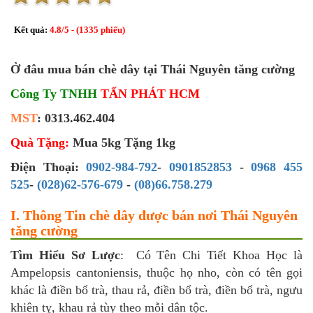
Kết quả:
4.8
/
5
- (
1335
phiếu)
Ở đâu mua bán chè dây tại Thái Nguyên tăng cường
Công Ty TNHH
TẤN PHÁT HCM
MST
: 0313.462.404
Quà Tặng:
Mua 5kg Tặng 1kg
Điện Thoại:
0902-984-792
-
0901852853
-
0968 455
525
-
(028)62-576-679
-
(08)66.758.279
I. Thông Tin chè dây được bán nơi Thái Nguyên
tăng cường
Tìm Hiểu Sơ Lược
: Có Tên Chi Tiết Khoa Học là
Ampelopsis cantoniensis, thuộc họ nho, còn có tên gọi
khác là điền bổ trà, thau rả, điền bổ trà, điền bổ trà, ngưu
khiên tỵ, khau rả tùy theo mỗi dân tộc.