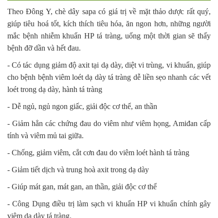
Theo Đông Y, chè dây sapa có giá trị về mặt thảo dược rất quý,
giúp tiêu hoá tốt, kích thích tiêu hóa, ăn ngon hơn, những người
mắc bệnh nhiễm khuẩn HP tá tràng, uống một thời gian sẽ thấy
bệnh đỡ dần và hết đau.
- Có tác dụng giảm độ axit tại dạ dày, diệt vi trùng, vi khuẩn, giúp
cho bệnh bệnh viêm loét dạ dày tá tràng dễ liền sẹo nhanh các vết
loét trong dạ dày, hành tá tràng
- Dễ ngủ, ngủ ngon giấc, giải độc cơ thể, an thần
- Giảm hẳn các chứng đau do viêm như viêm họng, Amiđan cấp
tính và viêm mủ tai giữa.
- Chống, giảm viêm, cắt cơn đau do viêm loét hành tá tràng
- Giảm tiết dịch và trung hoà axit trong dạ dày
- Giúp mát gan, mát gan, an thần, giải độc cơ thể
- Công Dụng điều trị làm sạch vi khuẩn HP vi khuẩn chính gây
viêm dạ dày tá tràng.