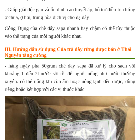
- Giúp giải độc gan và ổn định cao huyết áp, hỗ trợ điều trị chứng
ợ chua, ợ hơi, trung hòa dịch vị cho dạ dày
Công Dụng của chè dây sapa nhanh hay chậm có thể tùy thuộc
vào thể trạng của mỗi người khác nhau
III. Hướng dẫn sử dụng Của trà dây rừng được bán ở Thái
Nguyên tăng cường
- hàng ngày pha 50gram chè dây sapa đã xử lý cho sạch với
khoảng 1 đến 2l nước sôi rồi để nguội uống như nước thường
xuyên. có thể uống khi còn ấm hoặc uống lạnh đều được, dùng
riêng hoặc kết hợp với các vị thuốc khác.