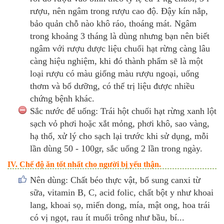
rượu, nên ngâm trong rượu cao độ. Đậy kín nắp,
bảo quản chỗ nào khô ráo, thoáng mát. Ngâm
trong khoảng 3 tháng là dùng nhưng bạn nên biết
ngâm với rượu dược liệu chuối hạt rừng càng lâu
càng hiệu nghiệm, khi đó thành phẩm sẽ là một
loại rượu có màu giống màu rượu ngoại, uống
thơm và bổ dưỡng, có thể trị liệu được nhiều
chứng bệnh khác.
Sắc nước để uống: Trái hột chuối hạt rừng xanh lột
sạch vỏ phơi hoặc xắt mỏng, phơi khô, sao vàng,
hạ thổ, xử lý cho sạch lại trước khi sử dụng, mỗi
lần dùng 50 - 100gr, sắc uống 2 lần trong ngày.
IV. Chế độ ăn tốt nhất cho người bị yếu thận.
Nên dùng: Chất béo thực vật, bổ sung canxi từ
sữa, vitamin B, C, acid folic, chất bột y như khoai
lang, khoai sọ, miến dong, mía, mật ong, hoa trái
có vị ngọt, rau ít muối trông như bầu, bí...