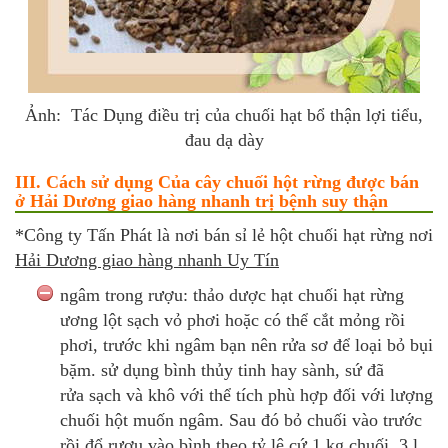
Ảnh: Tác Dụng điều trị của chuối hạt bổ thận lợi tiểu,
đau dạ dày
III. Cách sử dụng Của cây chuối hột rừng được bán
ở Hải Dương giao hàng nhanh trị bệnh suy thận
*Công ty Tấn Phát là nơi bán sỉ lẻ hột chuối hạt rừng nơi
Hải Dương giao hàng nhanh Uy Tín
ngâm trong rượu: thảo dược hạt chuối hạt rừng
ương lột sạch vỏ phơi hoặc có thể cắt mỏng rồi
phơi, trước khi ngâm bạn nên rửa sơ để loại bỏ bụi
bặm. sử dụng bình thủy tinh hay sành, sứ đã
rửa sạch và khô với thể tích phù hợp đối với lượng
chuối hột muốn ngâm. Sau đó bỏ chuối vào trước
rồi đổ rượu vào bình theo tỷ lệ cứ 1 kg chuối, 3 l