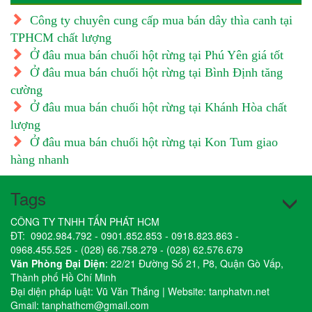
Công ty chuyên cung cấp mua bán dây thìa canh tại
TPHCM chất lượng
Ở đâu mua bán chuối hột rừng tại Phú Yên giá tốt
Ở đâu mua bán chuối hột rừng tại Bình Định tăng
cường
Ở đâu mua bán chuối hột rừng tại Khánh Hòa chất
lượng
Ở đâu mua bán chuối hột rừng tại Kon Tum giao
hàng nhanh
Tags
CÔNG TY TNHH TẤN PHÁT HCM
ĐT:
0902.984.792
-
0901.852.853
-
0918.823.863
-
0968.455.525
-
(028) 66.758.279
-
(028) 62.576.679
Văn Phòng Đại Diện
: 22/21 Đường Số 21, P8, Quận Gò Vấp,
Thành phố Hồ Chí Minh
Đại diện pháp luật: Vũ Văn Thắng | Website:
tanphatvn.net
Gmail:
tanphathcm@gmail.com