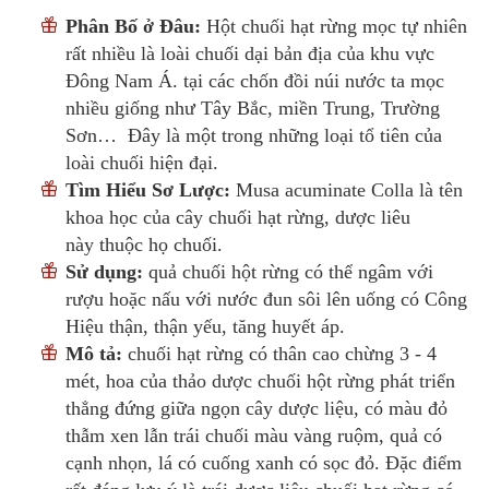
Phân Bố ở Đâu:
Hột chuối hạt rừng mọc tự nhiên
rất nhiều là loài chuối dại bản địa của khu vực
Đông Nam Á. tại các chốn đồi núi nước ta mọc
nhiều giống như Tây Bắc, miền Trung, Trường
Sơn… Đây là một trong những loại tổ tiên của
loài chuối hiện đại.
Tìm Hiểu Sơ Lược:
Musa acuminate Colla là tên
khoa học của cây chuối hạt rừng, dược liêu
này thuộc họ chuối.
Sử dụng:
quả chuối hột rừng có thể ngâm với
rượu hoặc nấu với nước đun sôi lên uống có Công
Hiệu thận, thận yếu, tăng huyết áp.
Mô tả:
chuối hạt rừng có thân cao chừng 3 - 4
mét, hoa của thảo dược chuối hột rừng phát triển
thẳng đứng giữa ngọn cây dược liệu, có màu đỏ
thẫm xen lẫn trái chuối màu vàng ruộm, quả có
cạnh nhọn, lá có cuống xanh có sọc đỏ. Đặc điểm