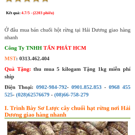
Kết quả:
4.7
/
5
- (
2203
phiếu)
Ở đâu mua bán chuối hột rừng tại Hải Dương giao hàng
nhanh
Công Ty TNHH
TẤN PHÁT HCM
MST
: 0313.462.404
Quà Tặng:
thu mua 5 kilogam Tặng 1kg miễn phí
ship
Điện Thoại:
0902-984-792
-
0901.852.853
-
0968 455
525
-
(028)62576679
-
(08)66-758-279
I. Trình Bày Sơ Lược cây chuối hạt rừng nơi Hải
Dương giao hàng nhanh