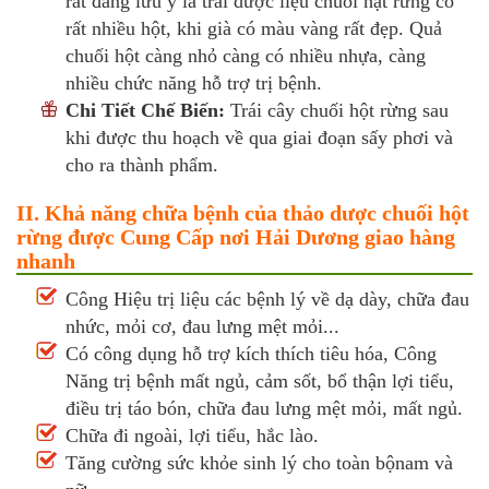
rất đáng lưu ý là trái dược liệu chuối hạt rừng có
rất nhiều hột, khi già có màu vàng rất đẹp. Quả
chuối hột càng nhỏ càng có nhiều nhựa, càng
nhiều chức năng hỗ trợ trị bệnh.
Chi Tiết Chế Biến:
Trái cây chuối hột rừng sau
khi được thu hoạch về qua giai đoạn sấy phơi và
cho ra thành phẩm.
II. Khả năng chữa bệnh của thảo dược chuối hột
rừng được Cung Cấp nơi Hải Dương giao hàng
nhanh
Công Hiệu trị liệu các bệnh lý về dạ dày, chữa đau
nhức, mỏi cơ, đau lưng mệt mỏi...
Có công dụng hỗ trợ kích thích tiêu hóa, Công
Năng trị bệnh mất ngủ, cảm sốt, bổ thận lợi tiểu,
điều trị táo bón, chữa đau lưng mệt mỏi, mất ngủ.
Chữa đi ngoài, lợi tiểu, hắc lào.
Tăng cường sức khỏe sinh lý cho toàn bộnam và