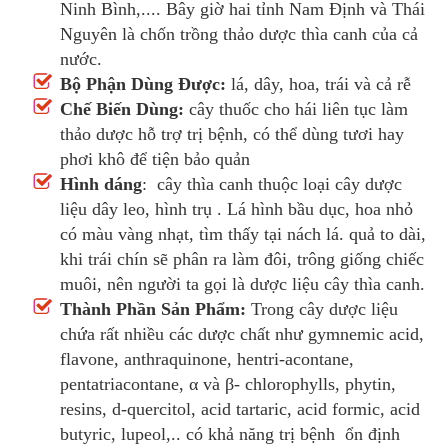
Ninh Bình,.... Bây giờ hai tỉnh Nam Định và Thái
Nguyên là chốn trồng thảo dược thìa canh của cả
nước.
Bộ Phận Dùng Được:
lá, dây, hoa, trái và cả rễ
Chế Biến Dùng:
cây thuốc cho hái liên tục làm
thảo dược hỗ trợ trị bệnh, có thể dùng tươi hay
phơi khô để tiện bảo quản
Hình dáng
: cây thìa canh thuộc loại cây dược
liệu dây leo, hình trụ . Lá hình bầu dục, hoa nhỏ
có màu vàng nhạt, tìm thấy tại nách lá. quả to dài,
khi trái chín sẽ phân ra làm đôi, trông giống chiếc
muôi, nên người ta gọi là dược liệu cây thìa canh.
Thành Phần Sản Phẩm:
Trong cây dược liệu
chứa rất nhiều các dược chất như gymnemic acid,
flavone, anthraquinone, hentri-acontane,
pentatriacontane, α và β- chlorophylls, phytin,
resins, d-quercitol, acid tartaric, acid formic, acid
butyric, lupeol,.. có khả năng trị bệnh ổn định