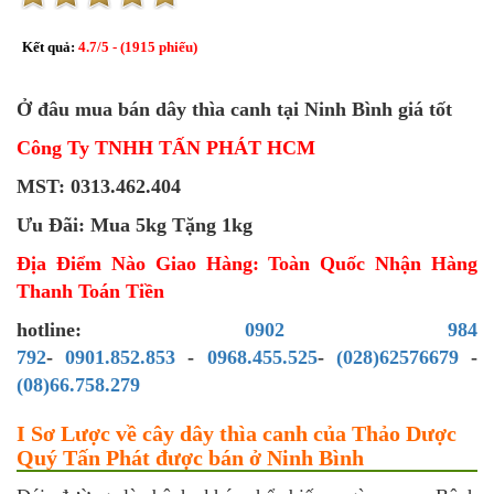
Kết quả:
4.7
/
5
- (
1915
phiếu)
Ở đâu mua bán dây thìa canh tại Ninh Bình giá tốt
Công Ty TNHH TẤN PHÁT HCM
MST: 0313.462.404
Ưu Đãi: Mua 5kg Tặng 1kg
Địa Điểm Nào Giao Hàng: Toàn Quốc Nhận Hàng
Thanh Toán Tiền
hotline:
0902 984
792
-
0901.852.853
-
0968.455.525
-
(028)62576679
-
(08)66.758.279
I Sơ Lược về cây dây thìa canh của Thảo Dược
Quý Tấn Phát được bán ở Ninh Bình