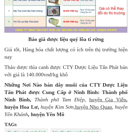
Báo giá dược liệu quý lõa ti rừng
Giá tốt, Hàng hóa chất lượng có ích trên thị trường hiện
nay
Thảo dược thìa canh được CTY Dược Liệu Tấn Phát bán
với giá là 140.000vnđ/kg khô
Những Nơi Nào bán dây muôi của CTY Dược Liệu
Tấn Phát được Cung Cấp ở Ninh Bình:
Thành phố
Ninh Bình,
Thành phố Tam Điệp
,
huyện Gia Viễn
,
huyện Hoa Lư,
huyện Kim Sơn,
huyện Nho Quan
,
huyện
Yên Khánh
, huyện Yên Mô
TAGs