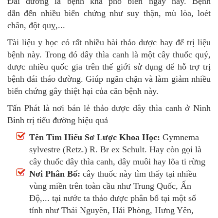
Đái đường là bệnh khá phổ biến ngày nay. Bệnh
dẫn đến nhiều biến chứng như suy thận, mù lòa, loét
chân, đột quỵ,...
Tài liệu y học có rất nhiều bài thảo dược hay để trị liệu
bệnh này. Trong đó dây thìa canh là một cây thuốc quý,
được nhiều quốc gia trên thế giới sử dụng để hỗ trợ trị
bệnh đái tháo đường. Giúp ngăn chặn và làm giảm nhiều
biến chứng gây thiệt hại của căn bệnh này.
Tấn Phát là nơi bán lẻ thảo dược dây thìa canh ở Ninh
Bình trị tiểu đường hiệu quả
Tên Tìm Hiểu Sơ Lược Khoa Học:
Gymnema
sylvestre (Retz.) R. Br ex Schult. Hay còn gọi là
cây thuốc dây thìa canh, dây muôi hay lõa ti rừng
Nơi Phân Bố:
cây thuốc này tìm thấy tại nhiều
vùng miền trên toàn cầu như Trung Quốc, Ấn
Độ,... tại nước ta thảo dược phân bổ tại một số
tỉnh như Thái Nguyên, Hải Phòng, Hưng Yên,