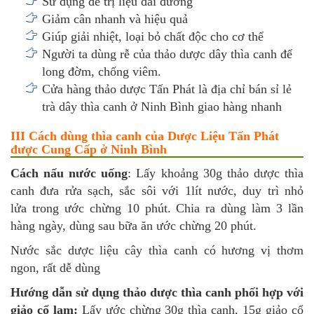
Sử dụng để trị liệu đái đường
Giảm cân nhanh và hiệu quả
Giúp giải nhiệt, loại bỏ chất độc cho cơ thể
Người ta dùng rễ của thảo dược dây thìa canh để
long đờm, chống viêm.
Cửa hàng thảo dược Tấn Phát là địa chỉ bán sỉ lẻ
trà dây thìa canh ở Ninh Bình giao hàng nhanh
III Cách dùng thìa canh của Dược Liệu Tấn Phát
được Cung Cấp ở Ninh Bình
Cách nấu nước uống
: Lấy khoảng 30g thảo dược thìa
canh đưa rửa sạch, sắc sôi với 1lít nước, duy trì nhỏ
lửa trong ước chừng 10 phút. Chia ra dùng làm 3 lần
hàng ngày, dùng sau bữa ăn ước chừng 20 phút.
Nước sắc dược liệu cây thìa canh có hương vị thơm
ngon, rất dễ dùng
Hướng dẫn sử dụng thảo dược thìa canh phối hợp với
giảo cổ lam:
Lấy ước chừng 30g thìa canh, 15g giảo cổ