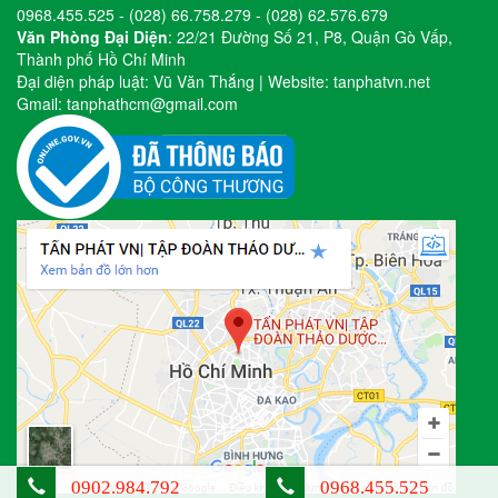
0968.455.525
-
(028) 66.758.279
-
(028) 62.576.679
Văn Phòng Đại Diện
: 22/21 Đường Số 21, P8, Quận Gò Vấp,
Thành phố Hồ Chí Minh
Đại diện pháp luật: Vũ Văn Thắng | Website:
tanphatvn.net
Gmail:
tanphathcm@gmail.com
0902.984.792
0968.455.525