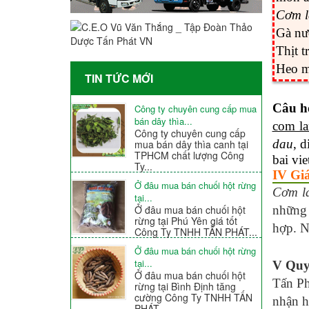
Cơm 
Gà nư
Thịt t
Heo m
TIN TỨC MỚI
Câu h
Công ty chuyên cung cấp mua
bán dây thìa...
com la
Công ty chuyên cung cấp
dau
, 
mua bán dây thìa canh tại
TPHCM chất lượng Công
bai vie
Ty...
IV Giá
Ở đâu mua bán chuối hột rừng
Cơm l
tại...
Ở đâu mua bán chuối hột
những 
rừng tại Phú Yên giá tốt
hợp. N
Công Ty TNHH TẤN PHÁT...
Ở đâu mua bán chuối hột rừng
tại...
V Quy 
Ở đâu mua bán chuối hột
Tấn Ph
rừng tại Bình Định tăng
cường Công Ty TNHH TẤN
nhận h
PHÁT...