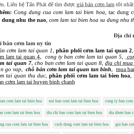
iền. Liên hệ Tấn Phát để tìm được
giá bán cơm lam
tốt nhất
hêm:
Cong dung cua com lam tai bien hoa
, tac dung 
u dung nhu the nao
,
com lam tai bien hoa su dung nhu t
Địa chỉ
ỉ bán cơm lam uy tín
n cơm lam tai quan 1
,
phân phối cơm lam tai quan 2
m lam tai quan 4
,
cong ty ban cơm lam tai quan 5
,
con
m tai quan 7
,
cho ban cơm lam tai quan 8
,
địa chỉ mua
an go vap
,
chỗ bán cơm lam tai quan tan binh
,
mua ba
m tai quan thu duc
,
phân phối cơm lam tai bien hoa
,
n cơm lam tai huyen binh chanh
 ban com lam tai bien hoa
noi ban com lam tai bien hoa
cong ty ban com 
an com lam tai bien hoa
dia chi ban com lam tai bien hoa
dia diem ban c
ng cua com lam tai bien hoa
cach dung com lam tai bien hoa
gia ban co