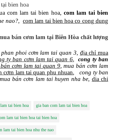
 tại bien hoa
cua com lam tai bien hoa,
com lam tai bien
he nao?
,
com lam tai bien hoa co cong dung
 mua bán cơm lam tại Biên Hòa chất lượng
,
phan phoi cơm lam tai quan 3
,
địa chỉ mua
g ty ban cơm lam tai quan 6
,
cong ty ban
 bán cơm lam tai quan 9
,
mua bán cơm lam
n cơm lam tai quan phu nhuan
,
cong ty ban
mua bán cơm lam tai huyen nha be
,
dia chi
lam tai bien hoa
gia ban com lam tai bien hoa
om lam tai bien hoa tai bien hoa
m lam tai bien hoa nhu the nao