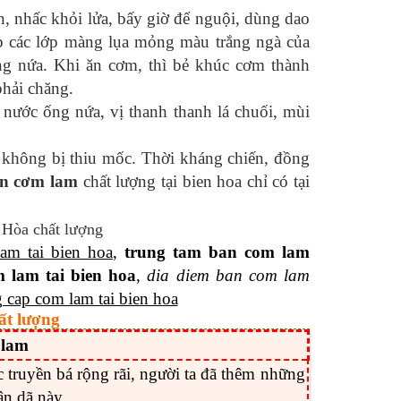
, nhấc khỏi lửa, bấy giờ để nguội, dùng dao
ặp các lớp màng lụa mỏng màu trắng ngà của
ng nứa. Khi ăn cơm, thì bẻ khúc cơm thành
phải chăng.
 nước ống nứa, vị thanh thanh lá chuối, mùi
 không bị thiu mốc. Thời kháng chiến, đồng
án cơm lam
chất lượng tại bien hoa chỉ có tại
am tai bien hoa
,
trung tam ban com lam
 lam tai bien hoa
,
dia diem ban com lam
 cap com lam tai bien hoa
ất lượng
 lam
c truyền bá rộng rãi, người ta đã thêm những
n dã này.