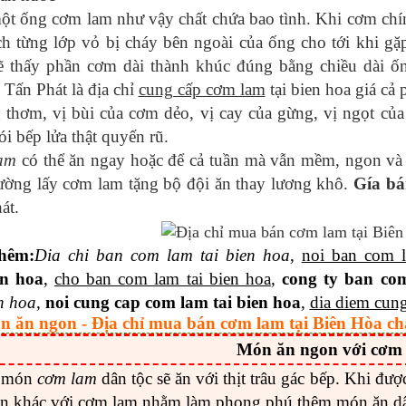
t ống cơm lam như vậy chất chứa bao tình. Khi cơm chín
ch từng lớp vỏ bị cháy bên ngoài của ống cho tới khi g
ẽ thấy phần cơm dài thành khúc đúng bằng chiều dài ố
 Tấn Phát là địa chỉ
cung cấp cơm lam
tại bien hoa giá cả 
thơm, vị bùi của cơm dẻo, vị cay của gừng, vị ngọt của
ói bếp lửa thật quyến rũ.
am
có thể ăn ngay hoặc để cả tuần mà vẫn mềm, ngon và
ường lấy cơm lam tặng bộ đội ăn thay lương khô.
Gía b
át.
thêm
:
Dia
chi ban com lam tai bien hoa
,
noi ban com l
en hoa
,
cho ban com lam tai bien hoa
,
cong ty ban com
n hoa,
noi cung cap com lam tai bien hoa
,
dia diem cung
n ăn ngon - Địa chỉ mua bán cơm lam tại Biên Hòa ch
Món ăn ngon với cơm
 món
cơm lam
dân tộc sẽ ăn với thịt trâu gác bếp. Khi đượ
n khác với cơm lam nhằm làm phong phú thêm món ăn dâ