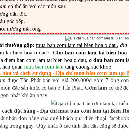
lam
có thể ăn với các món sau:
ớng dân tộc.
râu gác bếp.
ọi nướng mật ong
ỏi thường gặp:
mua ban com lam tai bien hoa o dau
,
dia
m tai bien hoa o dau?
Cho ban com lam tai bien hoa
dia diem ban com lam tai bien hoa o dau,
o dau ban com la
t lien quan
mua ban com lam
tang cuong suc khoe
 bán và cách sử dụng - Địa chỉ mua bán cơm lam tại 
am
được Tấn Phát bán với giá 200.000đ gồm 7 ống cơm
món đặc sản khác có bán ở Tấn Phát.
Cơm lam
có thể để
gon nhất khi ăn ngay.
cách đặt hàng - Địa chỉ mua bán cơm lam tại Biên Hò
át nhận đơn hàng của quý khách qua điện thoại, facebook,
àng trong ngày. Qúy khác ở các tỉnh lân cận cũng sẽ đượ