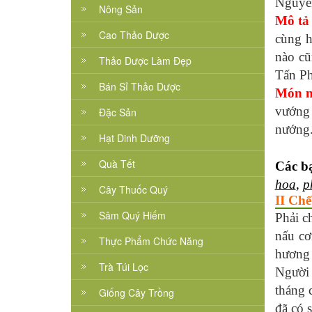
Nguyên
Nông Sản
Mô tả
Cao Thảo Dược
cùng h
nào cũ
Thảo Dược Làm Đẹp
Tấn Ph
Bán Sỉ Thảo Dược
Món n
vướng 
Đặc Sản
nướng
Hạt Dinh Dưỡng
Quà Tết
Các bạ
hoa
,
p
Cây Thuốc Quý
II Chế
Sâm Quý Hiếm
Phải c
nấu cơ
Thực Phẩm Chức Năng
hương 
Trà Túi Lọc
Người 
tháng 
Giống Cây Trồng
đã có 