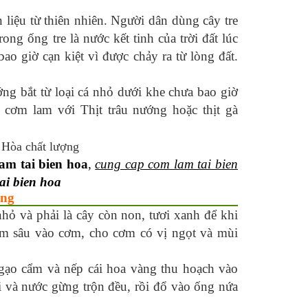
liệu từ thiên nhiên. Người dân dùng cây tre
ong ống tre là nước kết tinh của trời đất lúc
bao giờ cạn kiệt vì được chảy ra từ lòng đất.
ớng bắt từ loại cá nhỏ dưới khe chưa bao giờ
 cơm lam với Thịt trâu nướng hoặc thịt gà
lam tai bien hoa
,
cung cap com lam tai bien
ai bien hoa
ợng
hỏ và phải là cây còn non, tươi xanh để khi
ấm sâu vào cơm, cho cơm có vị ngọt và mùi
gạo cẩm và nếp cái hoa vàng thu hoạch vào
i và nước gừng trộn đều, rồi đổ vào ống nứa