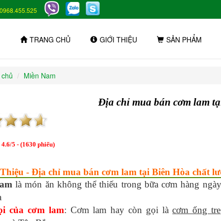
0968.455.525
TRANG CHỦ
GIỚI THIỆU
SẢN PHẨM
 chủ
Miền Nam
Địa chỉ mua bán cơm lam tạ
:
4.6
/
5
- (
1630
phiếu)
 Thiệu - Địa chỉ mua bán cơm lam tại Biên Hòa chất l
lam
là món ăn không thể thiếu trong bữa cơm hàng ngày 
a
ọi của cơm lam
: Cơm lam hay còn gọi là
cơm ống tre