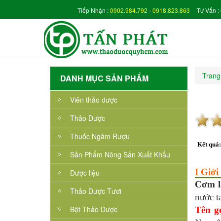
Tiếp Nhận :
0902.984.792
-
0918.823.863
Tư Vấn :
Trang
DANH MỤC SẢN PHẨM
Viên thảo dược
Thảo Dược
Thuốc Ngâm Rượu
Kết quả
Sản Phẩm Nông Sản Xuất Khẩu
I Giới
Dược liệu
Cơm 
Thảo Dược Tươi
nước t
Bột Thảo Dược
Tên g