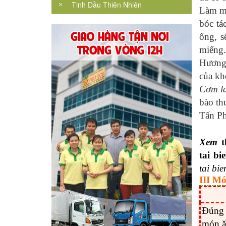
Tinh Dầu Thiên Nhiên
Làm mộ
bóc tá
ống, s
miếng.
Hương 
của kh
Cơm l
bào th
Tấn Ph
Xem
tai bi
tai bie
III Mó
Đúng
món ă