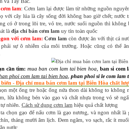
 và Tây Bắc.
 cơm lam
: Cơm lam lại được làm từ những nguồn nguyên 
ọ với cây lúa là cây sống đời không bao giờ chết; nước tr
ng có ở trong lõi tre, vỏ tre, nước suối nguồn thì không 
át là
địa chỉ bán cơm lam
uy tín toàn quốc
gon với cơm lam:
Cơm lam
còn được ăn với thịt cá nư
phải sự ô nhiễm của môi trường. Hoặc cũng có thể ăn
.
n cần tìm:
mua ban com lam tai bien hoa
,
ban si com 
han phoi com lam tai bien hoa
,
phan phoi si le com lam t
 biến - Địa chỉ mua bán cơm lam tại Biên Hòa chất lư
họn một ống tre hoặc ống nứa thon dài không to không n
m, lửa không bén vào gạo và chất nhựa trong vỏ sẽ ng
tự nhiên.
Cách sử dụng cơm lam
hiệu quả chất lượng
ta chọn gạo để nấu cơm là gạo nương, và ngon nhất là 
chín, tháng mười âm lịch. Đem ngâm, vo sạch, rắc ít muố
sẵn nước