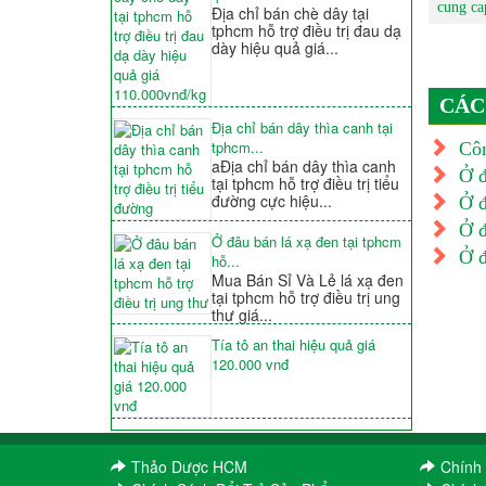
cung ca
Địa chỉ bán chè dây tại
tphcm hỗ trợ điều trị đau dạ
dày hiệu quả giá...
CÁC
Địa chỉ bán dây thìa canh tại
tphcm...
Côn
aĐịa chỉ bán dây thìa canh
Ở đ
tại tphcm hỗ trợ điều trị tiểu
đường cực hiệu...
Ở đ
Ở đ
Ở đâu bán lá xạ đen tại tphcm
Ở đ
hỗ...
Mua Bán Sỉ Và Lẻ lá xạ đen
tại tphcm hỗ trợ điều trị ung
thư giá...
Tía tô an thai hiệu quả giá
120.000 vnđ
Thảo Dược HCM
Chính