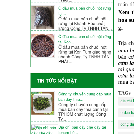
toán t
Ở đâu mua bán chuối hột rừng
Xem t
tại...
Ở đâu mua bán chuối hột
hoa s
rừng tại Khánh Hòa chất
gi
lượng Công Ty TNHH TẤN...
Ở đâu mua bán chuối hột rừng
tại Kon...
Địa ch
Ở đâu mua bán chuối hột
mua bá
rừng tại Kon Tum giao hàng
bán cơ
nhanh Công Ty TNHH TẤN
PHÁT...
cơm la
tai qu
cơm la
TIN TỨC NỐI BẬT
mua ba
TAGs
Công ty chuyên cung cấp mua
bán dây thìa...
dia chi
Công ty chuyên cung cấp
mua bán dây thìa canh tại
o dau b
TPHCM chất lượng Công
Ty...
cong du
Địa chỉ bán cây chè dây tại
tphcm hỗ...