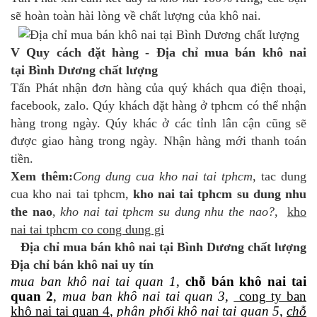
sẽ hoàn toàn hài lòng về chất lượng của khô nai.
V Quy cách đặt hàng - Địa chỉ mua bán khô nai
tại Bình Dương chất lượng
Tấn Phát nhận đơn hàng của quý khách qua điện thoại,
facebook, zalo. Qúy khách đặt hàng ở tphcm có thể nhận
hàng trong ngày. Qúy khác ở các tỉnh lân cận cũng sẽ
được giao hàng trong ngày. Nhận hàng mới thanh toán
tiền.
Xem thêm:
Cong dung cua kho nai tai tphcm
, tac dung
cua kho nai tai tphcm,
kho nai tai tphcm su dung nhu
the nao
,
kho nai tai tphcm su dung nhu the nao?
,
kho
nai tai tphcm co cong dung gi
Địa chỉ mua bán khô nai tại Bình Dương chất lượng
Địa chỉ bán khô nai uy tín
mua ban khô nai tai quan 1
,
chỗ bán khô nai tai
quan 2
,
mua ban khô nai tai quan 3
,
cong ty ban
khô nai tai quan 4
,
phân phối khô nai tai quan 5
,
chỗ