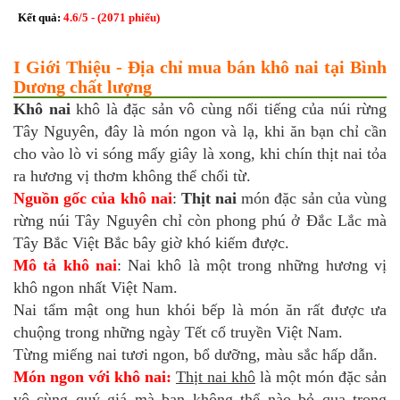
Kết quả:
4.6
/
5
- (
2071
phiếu)
I Giới Thiệu - Địa chỉ mua bán khô nai tại Bình
Dương chất lượng
Khô nai
khô là đặc sản vô cùng nổi tiếng của núi rừng
Tây Nguyên, đây là món ngon và lạ, khi ăn bạn chỉ cần
cho vào lò vi sóng mấy giây là xong, khi chín thịt nai tỏa
ra hương vị thơm không thể chối từ.
Nguồn gốc của khô nai
:
Thịt nai
món đặc sản của vùng
rừng núi Tây Nguyên chỉ còn phong phú ở Đắc Lắc mà
Tây Bắc Việt Bắc bây giờ khó kiếm được.
Mô tả khô nai
: Nai khô là một trong những hương vị
khô ngon nhất Việt Nam.
Nai tẩm mật ong hun khói bếp là món ăn rất được ưa
chuộng trong những ngày Tết cổ truyền Việt Nam.
Từng miếng nai tươi ngon, bổ dưỡng, màu sắc hấp dẫn.
Món ngon với khô nai:
Thịt nai khô
là một món đặc sản
vô cùng quý giá mà bạn không thể nào bỏ qua trong