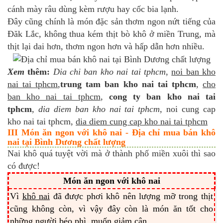
cánh mày râu dùng kèm rượu hay cốc bia lạnh.
Đây cũng chính là món đặc sản thơm ngon nứt tiếng của
Đăk Lắc, không thua kém thịt bò khô ở miền Trung, mà
thịt lại dai hơn, thơm ngon hơn và hấp dẫn hơn nhiều.
Xem
thêm:
Dia
chi ban kho nai tai tphcm
,
noi ban kho
nai tai tphcm
,
trung tam ban kho nai tai tphcm
,
cho
ban kho nai tai tphcm
,
cong ty ban kho nai tai
tphcm
,
dia diem ban kho nai tai tphcm,
noi cung cap
kho nai tai tphcm,
dia diem cung cap kho nai tai tphcm
III Món ăn ngon với khô nai - Địa chỉ mua bán khô
nai tại Bình Dương chất lượng
Nai khô quá tuyệt vời mà ở thành phố miền xuôi thì sao
có được!
Món ăn ngon với khô nai
Vì
khô nai
đã được phơi khô nên lượng mỡ trong thịt
cũng không còn, vì vậy đây còn là món ăn tốt cho
những người béo phì, muốn giảm cân