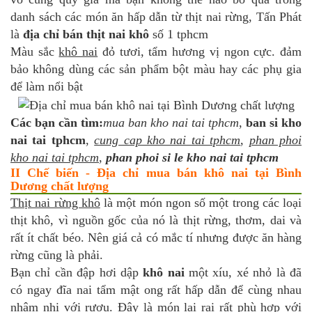
danh sách các món ăn hấp dẫn từ thịt nai rừng, Tấn Phát
là
địa chỉ bán thịt nai khô
số 1 tphcm
Màu sắc
khô nai
đỏ tươi, tẩm hương vị ngon cực. đảm
bảo không dùng các sản phẩm bột màu hay các phụ gia
để làm nổi bật
Các bạn cần tìm:
mua ban kho nai tai tphcm
,
ban si kho
nai tai tphcm
,
cung cap kho nai tai tphcm
,
phan phoi
kho nai tai tphcm
,
phan phoi si le kho nai tai tphcm
II Chế biến - Địa chỉ mua bán khô nai tại Bình
Dương chất lượng
Thịt nai rừng khô
là một món ngon số một trong các loại
thịt khô, vì nguồn gốc của nó là thịt rừng, thơm, dai và
rất ít chất béo. Nên giá cả có mắc tí nhưng được ăn hàng
rừng cũng là phải.
Bạn chỉ cần đập hơi dập
khô nai
một xíu, xé nhỏ là đã
có ngay đĩa nai tẩm mật ong rất hấp dẫn để cùng nhau
nhâm nhi với rượu. Đây là món lai rai rất phù hợp với