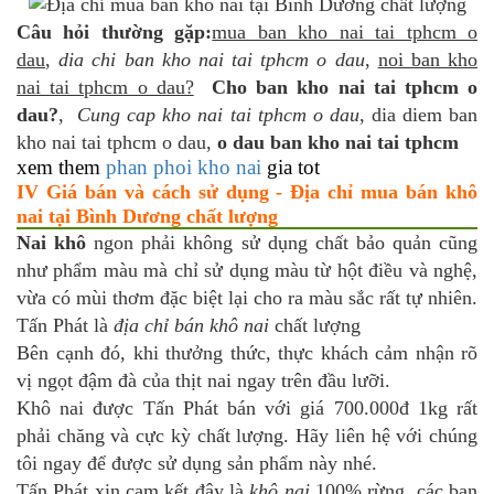
Câu hỏi thường gặp:
mua ban kho nai tai tphcm o
dau
,
dia chi ban kho nai tai tphcm o dau
,
noi ban kho
nai tai tphcm o dau?
Cho ban kho nai tai tphcm o
dau?
,
Cung cap kho nai tai tphcm o dau
, dia diem ban
kho nai tai tphcm o dau,
o dau ban kho nai tai tphcm
xem them
phan phoi kho nai
gia tot
IV Giá bán và cách sử dụng - Địa chỉ mua bán khô
nai tại Bình Dương chất lượng
Nai khô
ngon phải không sử dụng chất bảo quản cũng
như phẩm màu mà chỉ sử dụng màu từ hột điều và nghệ,
vừa có mùi thơm đặc biệt lại cho ra màu sắc rất tự nhiên.
Tấn Phát là
địa chỉ bán khô nai
chất lượng
Bên cạnh đó, khi thưởng thức, thực khách cảm nhận rõ
vị ngọt đậm đà của thịt nai ngay trên đầu lưỡi.
Khô nai được Tấn Phát bán với giá 700.000đ 1kg rất
phải chăng và cực kỳ chất lượng. Hãy liên hệ với chúng
tôi ngay để được sử dụng sản phẩm này nhé.
Tấn Phát xin cam kết đây là
khô nai
100% rừng, các bạn