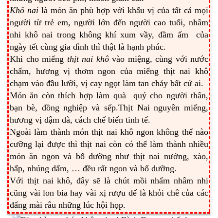
Khô nai
là món ăn phù hợp với khẩu vị của tất cả mọi
người từ trẻ em, người lớn đến người cao tuổi, nhâm
nhi khô nai trong không khí xum vầy, đầm ấm của
ngày tết cùng gia đình thì thật là hạnh phúc.
Khi cho miếng
thịt nai khô
vào miệng, cùng với nước
chấm, hương vị thơm ngon của miếng thịt nai khô
chạm vào đầu lưỡi, vị cay ngọt làm tan chảy bất cứ ai.
Món ăn còn thích hợp làm quà quý cho người thân,
bạn bè, đồng nghiệp và sếp.Thịt Nai nguyên miếng,
hương vị đậm đà, cách chế biến tinh tế.
Ngoài làm thành món thịt nai khô ngon không thể nào
cưỡng lại được thì thịt nai còn có thể làm thành nhiều
món ăn ngon và bổ dưỡng như thịt nai nướng, xào,
hấp, nhúng dấm, … đều rất ngon và bổ dưỡng.
Với thịt nai khô, đây sẽ là chút mồi nhấm nhâm nhi
cũng vài lon bia hay vài xị rượu đế là khỏi chê của các
đấng mài râu những lúc hội họp.