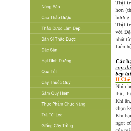
Thịt t
Nông Sản
hơn (t
Cao Thảo Dược
hương v
Thịt t
Thảo Dược Làm Đẹp
với Đặ
Bán Sỉ Thảo Dược
nhất từ
Liên h
Đặc Sản
Hạt Dinh Dưỡng
Các b
cap th
Quà Tết
bep ta
II Chế
Cây Thuốc Quý
Nhìn b
Sâm Quý Hiếm
thịt, t
Khi ăn,
Thực Phẩm Chức Năng
chọn kỹ
Trà Túi Lọc
Khi bạ
ngọt củ
Giống Cây Trồng
của mắ