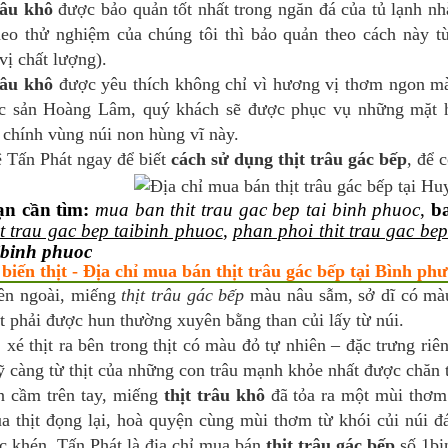
râu khô
được bảo quản tốt nhất trong ngăn đá của tủ lạnh n
heo thử nghiệm của chúng tôi thì bảo quản theo cách này 
ị chất lượng).
râu khô
được yêu thích không chỉ vì hương vị thơm ngon mà 
c sản Hoàng Lâm, quý khách sẽ được phục vụ những mặt
 chính vùng núi non hùng vĩ này.
ệ Tấn Phát ngay để biết
cách sử dụng thịt trâu gác bếp
, để 
ạn cần tìm:
mua ban thit trau gac bep tai binh phuoc
,
ba
it trau gac bep taibinh phuoc
,
phan phoi thit trau gac be
ibinh phuoc
 biến thịt - Địa chỉ mua bán thịt trâu gác bếp tại Bình phư
ên ngoài, miếng
thịt trâu gác bếp
màu nâu sẫm, sở dĩ có màu
hịt phải được hun thường xuyên bằng than củi lấy từ núi.
 xé thịt ra bên trong thịt có màu đỏ tự nhiên – đặc trưng riê
 càng từ thịt của những con trâu mạnh khỏe nhất được chăn 
n cầm trên tay, miếng
thịt trâu khô
đã tỏa ra một mùi thơm 
a thịt đọng lại, hoà quyện cùng mùi thơm từ khói củi núi đ
c khén. Tấn Phát là địa chỉ mua bán
thịt trâu gác bếp
số 1bi