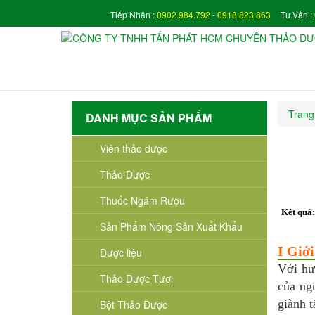
Tiếp Nhận :
0902.984.792
-
0918.823.863
Tư Vấn :
Trang
DANH MỤC SẢN PHẨM
Viên thảo dược
Thảo Dược
Thuốc Ngâm Rượu
Kết quả
Sản Phẩm Nông Sản Xuất Khẩu
I Giới
Dược liệu
Với hư
Thảo Dược Tươi
của ng
giành t
Bột Thảo Dược