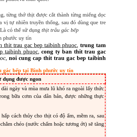
ng, từng thớ thịt được cắt thành từng miếng dọc
a vị tự nhiên truyền thống, sau đó dùng que tre
. Là có thể sử dụng
thịt trâu gác bếp
n thit trau gac bep taibinh phuoc
,
trung tam
ep taibinh phuoc
,
cong ty ban thit trau gac
oc,
noi cung cap thit trau gac bep taibinh
u gác bếp tại Bình phước uy tín
sử dụng được ngon
 dài ngày và mùa mưa lũ khó ra ngoài lấy thức
 trong bữa cơm của dân bản, được những thực
 hấp cách thủy cho thịt có độ ẩm, mềm ra, sau
 chẳm chéo (nước chấm hoặc tương ớt) sẽ tăng