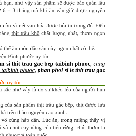
hà bạn, như vậy sản phẩm sẽ được bảo quản lâu
từ 6 – 8 tháng mà khi ăn vẫn giữ được nguyên
còn vì nét văn hóa được hội tụ trong đó. Đến
 hàng
thịt trâu khô
chất lượng nhất, thơm ngon
có thể ăn món đặc sản này ngon nhất có thể.
n si thit trau gac bep taibinh phuoc
,
cung
p taibinh phuoc
,
phan phoi si le thit trau gac
ớc uy tín
 sắc như vậy là do sự khéo léo của người hun
ng của sản phẩm thịt trâu gác bếp, thịt được lựa
thả trên thảo nguyên cao xanh.
vô cùng hấp dẫn. Lúc ăn, trong miệng thấy vị
á và chút cay nồng của tiêu rừng, chút thơm lạ
nh phuocvà toàn quốc.