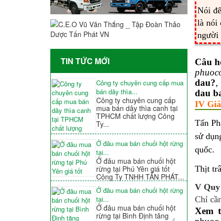
Nói đế
là nói
người
TIN TỨC MỚI
Câu h
phuoc
dau?
Công ty chuyên cung cấp mua
bán dây thìa...
dau ba
Công ty chuyên cung cấp
IV Giá
mua bán dây thìa canh tại
TPHCM chất lượng Công
Tấn Ph
Ty...
sử dụng
Ở đâu mua bán chuối hột rừng
quốc.
tại...
Ở đâu mua bán chuối hột
rừng tại Phú Yên giá tốt
Thịt tr
Công Ty TNHH TẤN PHÁT...
V Quy 
Ở đâu mua bán chuối hột rừng
tại...
Chỉ cần
Ở đâu mua bán chuối hột
Xem t
rừng tại Bình Định tăng