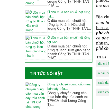
phuoc
cường Công Ty TNHH TẤN
PHÁT...
the na
Ở đâu mua bán chuối hột rừng
tại...
Địa chỉ
Ở đâu mua bán chuối hột
mua ba
rừng tại Khánh Hòa chất
ban ca
lượng Công Ty TNHH TẤN...
phê ch
Ở đâu mua bán chuối hột rừng
ca phe
tại Kon...
nhuan
Ở đâu mua bán chuối hột
phê ch
rừng tại Kon Tum giao hàng
nhanh Công Ty TNHH TẤN
TAGs
PHÁT...
dia chi 
TIN TỨC NỐI BẬT
o dau ba
cach dun
Công ty chuyên cung cấp mua
bán dây thìa...
Công ty chuyên cung cấp
cach che
mua bán dây thìa canh tại
TPHCM chất lượng Công
Ty...