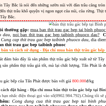
n Tây Bắc là nói đến những sườn núi với đàn trâu căng tr
 đến thịt trâu khô quyện vị ngon ngọt của núi, của rừng. Thịt
 Tây Bắc.
ỏi thường gặp:
mua ban thit trau gac bep tai binh phuoc
o dau
,
noi ban thit trau gac bep taibinh phuoco dau?
C
,
Cung cap thit trau gac bep taibinh phuoco dau
, dia die
n thit trau gac bep taibinh phuoc
 bán và cách sử dụng - Địa chỉ mua bán thịt trâu gác bếp 
át đảm bảo đây là sản phẩm thịt trâu gác bếp xuất sứ từ Tây
 sản phẩm thịt trâu giá tốt, mà lại chất lượng. Tấn Phát là 
âu gác bếp của Tấn Phát được bán với giá
800.000
đ/kg
cách đặt hàng - Địa chỉ mua bán thịt trâu gác bếp tại Bì
 bạn nhấc điện thoại gọi vào số(0902.984.792).Chúng tôi sẽ 
hêm:
Cong dung cua thit trau gac bep tai binh phu