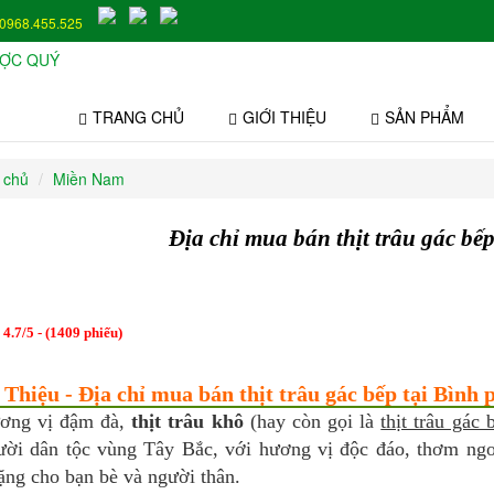
0968.455.525
TRANG CHỦ
GIỚI THIỆU
SẢN PHẨM
 chủ
Miền Nam
Địa chỉ mua bán thịt trâu gác bế
:
4.7
/
5
- (
1409
phiếu)
 Thiệu - Địa chỉ mua bán thịt trâu gác bếp tại Bình 
ơng vị đậm đà,
thịt trâu khô
(hay còn gọi là
thịt trâu gác 
ười dân tộc vùng Tây Bắc, với hương vị độc đáo, thơm ngo
ặng cho bạn bè và người thân.