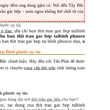
òn ngày đêm ung dung gặm cỏ. Nói đến Tây Bắc
 trâu gác bếp – món ngon không thể chối từ của
 o dau
,
dia chi ban thit trau gac bep taibinh
ho ban thit trau gac bep taibinh phuoco
m ban thit trau gac bep tai binh phuoco dau,
o
tại Bình phước uy tín
 Bắc chính hiệu. Hãy đến với Tấn Phát để được
đơn vị chuyên
cung cấp thịt trâu
chất lượng toàn
nh phước uy tín
giao hàng tận nơi
thịt trâu gác bếp
cho bạn!!
oc
, tac dung cua thit trau gac bep taibinh