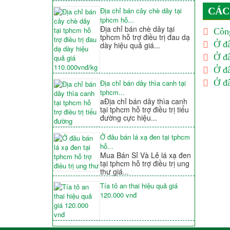
CÁC
Địa chỉ bán cây chè dây tại
tphcm hỗ...
Địa chỉ bán chè dây tại
Công
tphcm hỗ trợ điều trị đau dạ
Ở đâ
dày hiệu quả giá...
Ở đâ
Ở đâ
Ở đâ
Địa chỉ bán dây thìa canh tại
tphcm...
aĐịa chỉ bán dây thìa canh
tại tphcm hỗ trợ điều trị tiểu
đường cực hiệu...
Ở đâu bán lá xạ đen tại tphcm
hỗ...
Mua Bán Sỉ Và Lẻ lá xạ đen
tại tphcm hỗ trợ điều trị ung
thư giá...
Tía tô an thai hiệu quả giá
120.000 vnđ