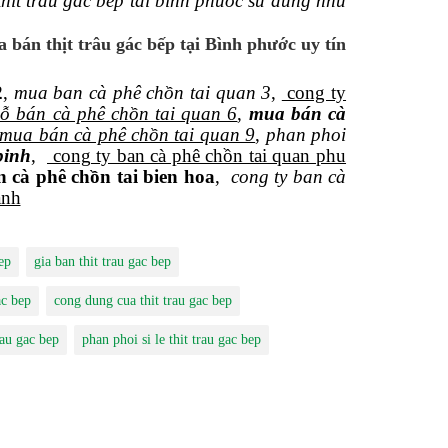
thit trau gac bep tai binh phuoc su dung nhu
 bán thịt trâu gác bếp tại Bình phước uy tín
2
,
mua ban cà phê chồn tai quan 3
,
cong ty
ỗ bán cà phê chồn tai quan 6
,
mua bán cà
 mua bán cà phê chồn tai quan 9
,
phan phoi
binh
,
cong ty ban cà phê chồn tai quan phu
n cà phê chồn tai bien hoa
,
cong ty ban cà
anh
ep
gia ban thit trau gac bep
ac bep
cong dung cua thit trau gac bep
rau gac bep
phan phoi si le thit trau gac bep