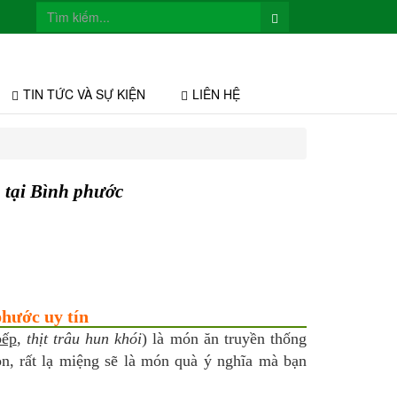
TIN TỨC VÀ SỰ KIỆN
LIÊN HỆ
p tại Bình phước
phước uy tín
bếp
,
thịt trâu hun khói
) là món ăn truyền thống
n, rất lạ miệng sẽ là món quà ý nghĩa mà bạn