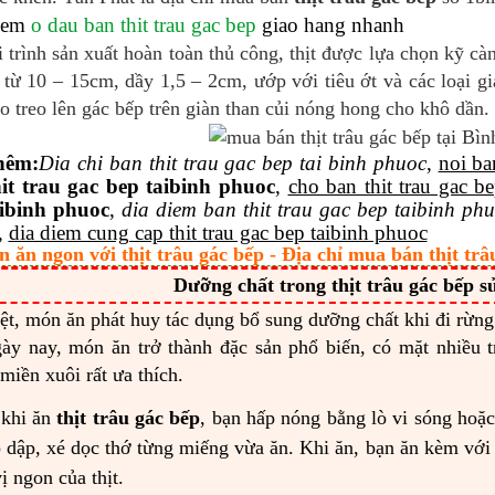
hem
o dau ban thit trau gac bep
giao hang nhanh
 trình sản xuất hoàn toàn thủ công, thịt được lựa chọn kỹ cà
 từ 10 – 15cm, dầy 1,5 – 2cm, ướp với tiêu ớt và các loại gi
o treo lên gác bếp trên giàn than củi nóng hong cho khô dần
hêm
:
Dia
chi ban thit trau gac bep tai binh phuoc
,
noi ba
it trau gac bep taibinh phuoc
,
cho ban thit trau gac b
aibinh phuoc
,
dia diem ban thit trau gac bep taibinh phu
,
dia diem cung cap thit trau gac bep taibinh phuoc
n ăn ngon với thịt trâu gác bếp - Địa chỉ mua bán thịt trâ
Dưỡng chất trong thịt trâu gác bếp 
ệt, món ăn phát huy tác dụng bổ sung dưỡng chất khi đi rừng
ày nay, món ăn trở thành đặc sản phổ biến, có mặt nhiều
miền xuôi rất ưa thích.
 khi ăn
thịt trâu gác bếp
, bạn hấp nóng bằng lò vi sóng hoặc
 dập, xé dọc thớ từng miếng vừa ăn. Khi ăn, bạn ăn kèm với
ị ngon của thịt.