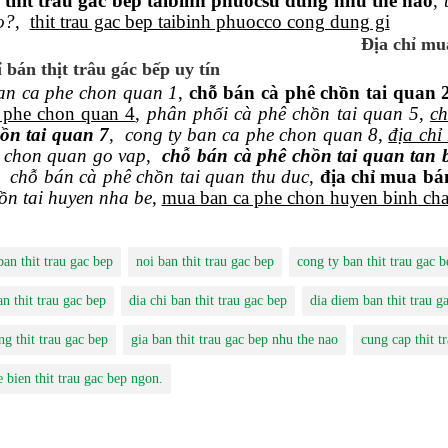
,
thit trau gac bep taibinh phuocsu dung nhu the nao
,
o?
,
thit trau gac bep taibinh phuocco cong dung gi
Địa chỉ mua
 bán thịt trâu gác bếp uy tín
n ca phe chon quan 1
,
chỗ bán cà phê chồn tai quan 
 phe chon quan 4
,
phân phối cà phê chồn tai quan 5
,
ch
ồn tai quan 7
,
cong ty ban ca phe chon quan 8
,
địa chỉ
 chon quan go vap
,
chỗ bán cà phê chồn tai quan tan 
,
chỗ bán cà phê chồn tai quan thu duc
,
địa chỉ mua bá
ồn tai huyen nha be
,
mua ban ca phe chon huyen binh ch
ban thit trau gac bep
noi ban thit trau gac bep
cong ty ban thit trau gac b
n thit trau gac bep
dia chi ban thit trau gac bep
dia diem ban thit trau g
g thit trau gac bep
gia ban thit trau gac bep nhu the nao
cung cap thit t
 bien thit trau gac bep ngon.