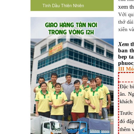
Tinh Dầu Thiên Nhiên
xem t
Với qui
thớ dài
xiên và
Xem
t
ban th
bep t
phuoc
III Mó
Đặc bi
ăn. Ng
khách 
Trước
đó đập
thêm v