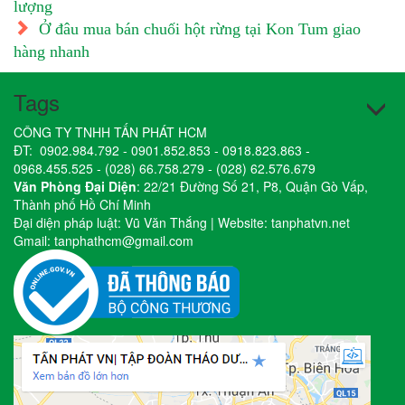
lượng
Ở đâu mua bán chuối hột rừng tại Kon Tum giao
hàng nhanh
Tags
CÔNG TY TNHH TẤN PHÁT HCM
ĐT:
0902.984.792
-
0901.852.853
-
0918.823.863
-
0968.455.525
-
(028) 66.758.279
-
(028) 62.576.679
Văn Phòng Đại Diện
: 22/21 Đường Số 21, P8, Quận Gò Vấp,
Thành phố Hồ Chí Minh
Đại diện pháp luật: Vũ Văn Thắng | Website:
tanphatvn.net
Gmail:
tanphathcm@gmail.com