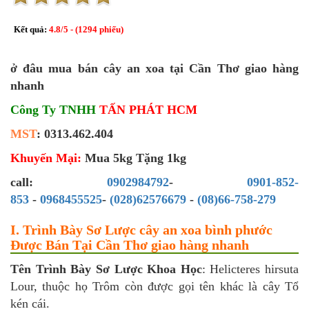
Kết quả:
4.8
/
5
- (
1294
phiếu)
ở đâu mua bán cây an xoa tại Cần Thơ giao hàng
nhanh
Công Ty TNHH
TẤN PHÁT HCM
MST
: 0313.462.404
Khuyến Mại:
Mua 5kg Tặng 1kg
call:
0902984792
-
0901-852-
853
-
0968455525
-
(028)62576679
-
(08)66-758-279
I. Trình Bày Sơ Lược cây an xoa bình phước
Được Bán Tại Cần Thơ giao hàng nhanh
Tên Trình Bày Sơ Lược Khoa Học
: Helicteres hirsuta
Lour, thuộc họ Trôm còn được gọi tên khác là cây Tổ
kén cái.