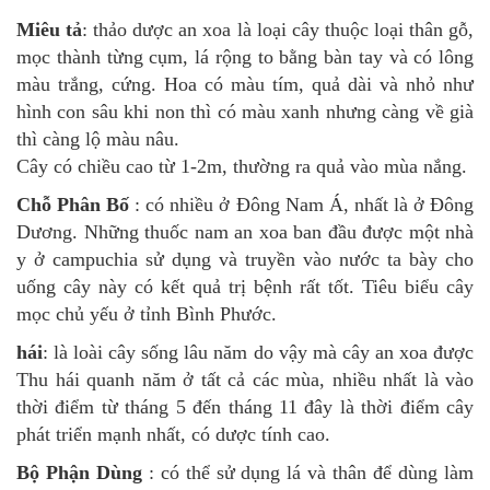
Miêu tả
: thảo dược an xoa là loại cây thuộc loại thân gỗ,
mọc thành từng cụm, lá rộng to bằng bàn tay và có lông
màu trắng, cứng. Hoa có màu tím, quả dài và nhỏ như
hình con sâu khi non thì có màu xanh nhưng càng về già
thì càng lộ màu nâu.
Cây có chiều cao từ 1-2m, thường ra quả vào mùa nắng.
Chỗ Phân Bố
: có nhiều ở Đông Nam Á, nhất là ở Đông
Dương. Những thuốc nam an xoa ban đầu được một nhà
y ở campuchia sử dụng và truyền vào nước ta bày cho
uống cây này có kết quả trị bệnh rất tốt. Tiêu biểu cây
mọc chủ yếu ở tỉnh Bình Phước.
hái
: là loài cây sống lâu năm do vậy mà cây an xoa được
Thu hái quanh năm ở tất cả các mùa, nhiều nhất là vào
thời điểm từ tháng 5 đến tháng 11 đây là thời điểm cây
phát triển mạnh nhất, có dược tính cao.
Bộ Phận Dùng
: có thể sử dụng lá và thân để dùng làm