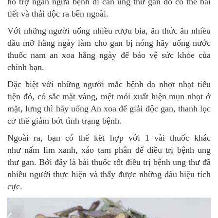
hỗ trợ ngăn ngừa bệnh di căn ung thư gan do có thể bài
tiết và thải độc ra bên ngoài.
Với những người uống nhiều rượu bia, ăn thức ăn nhiều
dầu mỡ hằng ngày làm cho gan bị nóng hãy uống nước
thuốc nam an xoa hằng ngày để bảo vệ sức khỏe của
chính bạn.
Đặc biệt với những người mắc bệnh da nhợt nhạt tiểu
tiện đỏ, có sắc mặt vàng, mệt mỏi xuất hiện mụn nhọt ở
mặt, lưng thì hãy uống An xoa để giải độc gan, thanh lọc
cơ thể giảm bớt tình trạng bệnh.
Ngoài ra, bạn có thể kết hợp với 1 vài thuốc khác
như nấm lim xanh, xáo tam phân để điều trị bệnh ung
thư gan. Bởi đây là bài thuốc tốt điều trị bệnh ung thư đã
nhiều người thực hiện và thấy được những dấu hiệu tích
cực.