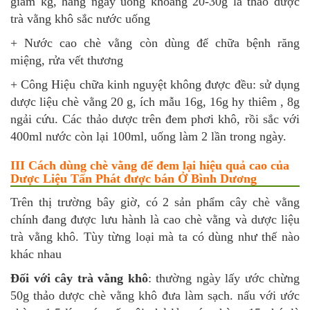
giảm kg, hàng ngày uống khoảng 20-30g lá thảo dược
trà vằng khô sắc nước uống
+ Nước cao chè vằng còn dùng để chữa bệnh răng
miệng, rửa vết thương
+ Công Hiệu chữa kinh nguyệt không được đều: sử dụng
dược liệu chè vằng 20 g, ích mẫu 16g, 16g hy thiêm , 8g
ngải cứu. Các thảo dược trên đem phơi khô, rồi sắc với
400ml nước còn lại 100ml, uống làm 2 lần trong ngày.
III Cách dùng chè vằng để đem lại hiệu quả cao của
Dược Liệu Tấn Phát được bán Ở Bình Dương
Trên thị trường bây giờ, có 2 sản phẩm cây chè vằng
chính đang được lưu hành là cao chè vằng và dược liệu
trà vằng khô. Tùy từng loại mà ta có dùng như thế nào
khác nhau
Đối với cây trà vằng khô
: thường ngày lấy ước chừng
50g thảo dược chè vằng khô đưa làm sạch. nấu với ước