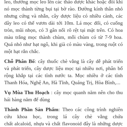
leo, thường mọc leo lên các thảo dược khác hoặc đôi khi
nó mọc thành từng bụi tại bờ rào. Đường kính thân nhỏ
nhưng cứng và nhẵn, cây dược liệu có nhiều cành, các
dây leo có thể vươn dài tới 10m. Lá mọc đối, có cuống
tròn, mũi nhọn, có 3 gân nổi rõ rệt tại mặt trên. Có hoa
màu trắng mọc thành chùm, mỗi chùm có từ 7-9 hoa.
Quả nhỏ như hạt ngô, khi già có màu vàng, trong ruột có
một hạt rắn chắc.
Chỗ Phân Bố
: cây thuốc chè vằng là cây dễ phát triển
và phát triển, cây dược liệu mọc tại nhiều nơi, phân bổ
rộng khắp tại các tỉnh nước ta. Mọc nhiều ở các tỉnh
Thanh Hóa, Nghệ An, Hà Tĩnh, Quảng Trị, Hòa Bình,...
Vụ Mùa Thu Hoạch
: cây mọc quanh năm nên cho thu
hái hàng năm để dùng
Thành Phần Sản Phẩm
: Theo các công trình nghiên
cứu khoa học, trong lá cây chè vằng chứa
chất alcaloid, nhựa và chất flavonoid đây là những dược