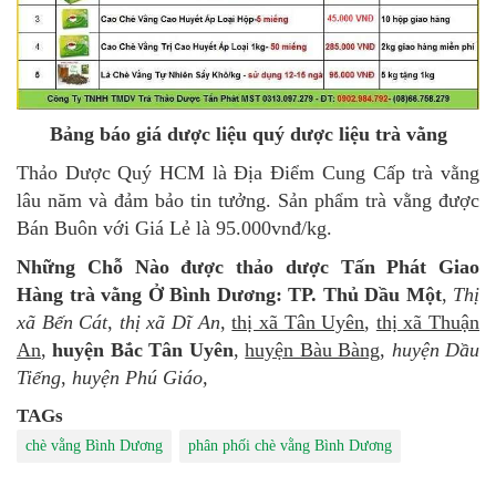
Bảng báo giá dược liệu quý dược liệu trà vằng
Thảo Dược Quý HCM là Địa Điểm Cung Cấp trà vằng
lâu năm và đảm bảo tin tưởng. Sản phẩm trà vằng được
Bán Buôn với Giá Lẻ là 95.000vnđ/kg.
Những Chỗ Nào được thảo dược Tấn Phát Giao
Hàng trà vằng Ở Bình Dương:
TP. Thủ Dầu Một
,
Thị
xã Bến Cát
,
thị xã Dĩ An
,
thị xã Tân Uyên
,
thị xã Thuận
An
,
huyện Bắc Tân Uyên
,
huyện Bàu Bàng
,
huyện Dầu
Tiếng
,
huyện Phú Giáo,
TAGs
chè vằng Bình Dương
phân phối chè vằng Bình Dương