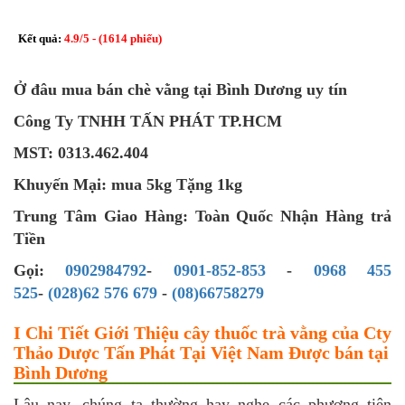
Kết quả:
4.9
/
5
- (
1614
phiếu)
Ở đâu mua bán chè vằng tại Bình Dương uy tín
Công Ty TNHH TẤN PHÁT TP.HCM
MST: 0313.462.404
Khuyến Mại: mua 5kg Tặng 1kg
Trung Tâm Giao Hàng: Toàn Quốc Nhận Hàng trả
Tiền
Gọi:
0902984792
-
0901-852-853
-
0968 455
525
-
(028)62 576 679
-
(08)66758279
I Chi Tiết Giới Thiệu cây thuốc trà vằng của Cty
Thảo Dược Tấn Phát Tại Việt Nam Được bán tại
Bình Dương
Lâu nay, chúng ta thường hay nghe các phương tiện