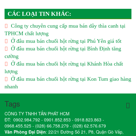
CÁC LOẠI TIN KHÁC:
Công ty chuyên cung cấp mua bán dây thìa canh tại
TPHCM chất lượng
Ở đâu mua bán chuối hột rừng tại Phú Yên giá tốt
Ở đâu mua bán chuối hột rừng tại Bình Định tăng
cường
Ở đâu mua bán chuối hột rừng tại Khánh Hòa chất
lượng
Ở đâu mua bán chuối hột rừng tại Kon Tum giao hàng
nhanh
Tags
CÔNG TY TNHH TẤN PHÁT HCM
ĐT:
0902.984.792
-
0901.852.853
-
0918.823.863
-
0968.455.525
-
(028) 66.758.279
-
(028) 62.576.679
Văn Phòng Đại Diện
: 22/21 Đường Số 21, P8, Quận Gò Vấp,