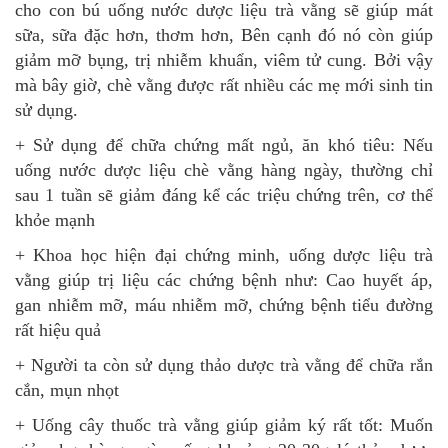
cho con bú uống nước dược liệu trà vằng sẽ giúp mát
sữa, sữa đặc hơn, thơm hơn, Bên cạnh đó nó còn giúp
giảm mỡ bụng, trị nhiễm khuẩn, viêm tử cung. Bởi vậy
mà bây giờ, chè vằng được rất nhiều các mẹ mới sinh tin
sử dụng.
+ Sử dụng để chữa chứng mất ngủ, ăn khó tiêu: Nếu
uống nước dược liệu chè vằng hàng ngày, thường chỉ
sau 1 tuần sẽ giảm đáng kể các triệu chứng trên, cơ thể
khỏe mạnh
+ Khoa học hiện đại chứng minh, uống dược liệu trà
vằng giúp trị liệu các chứng bệnh như: Cao huyết áp,
gan nhiễm mỡ, máu nhiễm mỡ, chứng bệnh tiểu đường
rất hiệu quả
+ Người ta còn sử dụng thảo dược trà vằng để chữa rắn
cắn, mụn nhọt
+ Uống cây thuốc trà vằng giúp giảm ký rất tốt: Muốn