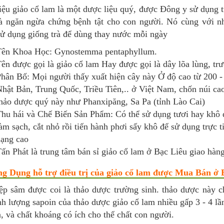
iệu giảo cổ lam là một dược liệu quý, được Đông y sử dụng t
à ngăn ngừa chứng bệnh tật cho con người. Nó cùng với nhâ
ử dụng giống trà để dùng thay nước mỗi ngày
ên Khoa Học: Gynostemma pentaphyllum.
ên được gọi là giảo cổ lam Hay được gọi là dây lõa lùng, tr
hân Bố: Mọi người thấy xuất hiện cây này Ở độ cao từ 200 
hật Bản, Trung Quốc, Triều Tiên,.. ở Việt Nam, chốn núi ca
hảo dược quý này như Phanxipăng, Sa Pa (tỉnh Lào Cai)
hu hái và Chế Biến Sản Phẩm: Có thể sử dụng tươi hay khô 
àm sạch, cắt nhỏ rồi tiến hành phơi sấy khô để sử dụng trực 
ạng cao
ấn Phát là trung tâm bán sỉ giảo cổ lam ở Bạc Liêu giao hàng
ng Dụng hỗ trợ điều trị của giảo cổ lam được Mua Bán
ệp sâm được coi là thảo dược trường sinh. thảo dược này chứ
h lượng sapoin của thảo dược giảo cổ lam nhiều gấp 3 - 4 lầ
, và chất khoáng có ích cho thể chất con người.