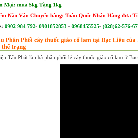
n Mại: mua 5kg Tặng 1kg
iểm Nào Vận Chuyển hàng: Toàn Quốc Nhận Hàng đưa Ti
e:
0902 984 792
-
0901852853
-
0968455525
-
(028)62-576-67
âu Phân Phối cây thuốc giảo cổ lam tại Bạc Liêu củ
 thể trạng
ệu Tấn Phát là nhà phân phối lẻ cây thuốc giảo cổ lam ở Bạc