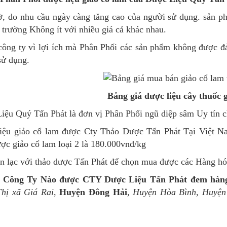
ờ, do nhu cầu ngày càng tăng cao của người sử dụng. sản p
ị trường Không ít với nhiều giá cả khác nhau.
công ty vì lợi ích mà Phân Phối các sản phẩm không được đả
sử dụng.
Bảng giá dược liệu cây thuốc 
ệu Quý Tấn Phát là đơn vị Phân Phối ngũ diệp sâm Uy tín ch
iệu giảo cổ lam được Cty Thảo Dược Tấn Phát Tại Việt Nam
ợc giảo cổ lam loại 2 là 180.000vnđ/kg
ên lạc với thảo dược Tấn Phát để chọn mua được các Hàng hó
 Công Ty Nào được CTY Dược Liệu Tấn Phát đem hàng 
Thị xã Giá Rai
,
Huyện Đông Hải
,
Huyện Hòa Bình
,
Huyện