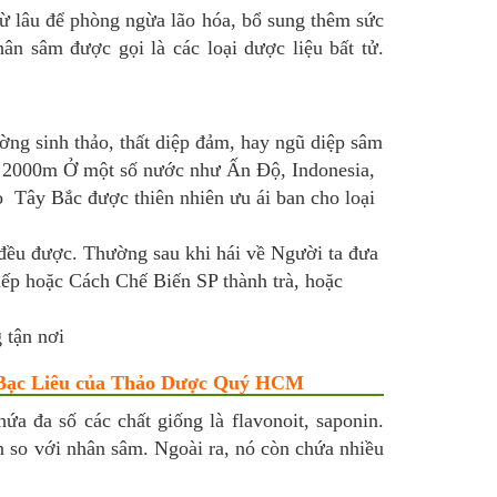
ừ lâu để phòng ngừa lão hóa, bổ sung thêm sức
n sâm được gọi là các loại dược liệu bất tử.
ường sinh thảo, thất diệp đảm, hay ngũ diệp sâm
- 2000m Ở một số nước như Ấn Độ, Indonesia,
o Tây Bắc được thiên nhiên ưu ái ban cho loại
đều được. Thường sau khi hái về Người ta đưa
tiếp hoặc Cách Chế Biến SP thành trà, hoặc
 tận nơi
 ở Bạc Liêu của Thảo Dược Quý HCM
a đa số các chất giống là flavonoit, saponin.
n so với nhân sâm. Ngoài ra, nó còn chứa nhiều