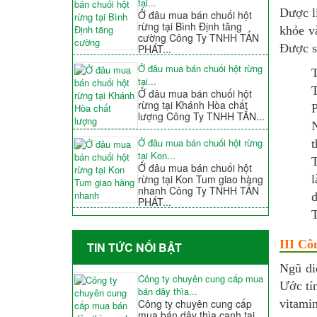
tại...
Dược l
Ở đâu mua bán chuối hột
rừng tại Bình Định tăng
khỏe v
cường Công Ty TNHH TẤN
Được s
PHÁT...
Ở đâu mua bán chuối hột rừng
T
tại...
T
Ở đâu mua bán chuối hột
rừng tại Khánh Hòa chất
P
lượng Công Ty TNHH TẤN...
N
Ở đâu mua bán chuối hột rừng
t
tại Kon...
T
Ở đâu mua bán chuối hột
l
rừng tại Kon Tum giao hàng
nhanh Công Ty TNHH TẤN
d
PHÁT...
T
III Cô
TIN TỨC NỐI BẬT
Ngũ di
Công ty chuyên cung cấp mua
Ước tín
bán dây thìa...
vitamin
Công ty chuyên cung cấp
mua bán dây thìa canh tại