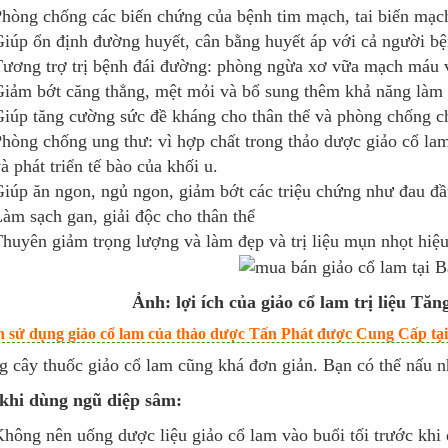
hòng chống các biến chứng của bệnh tim mạch, tai biến mạc
iúp ổn định đường huyết, cân bằng huyết áp với cả người bệ
ương trợ trị bệnh đái đường: phòng ngừa xơ vữa mạch máu 
iảm bớt căng thẳng, mệt mỏi và bổ sung thêm khả năng làm 
iúp tăng cường sức đề kháng cho thân thể và phòng chống c
hòng chống ung thư: vì hợp chất trong thảo dược giảo cổ la
à phát triển tế bào của khối u.
iúp ăn ngon, ngủ ngon, giảm bớt các triệu chứng như đau đầ
àm sạch gan, giải độc cho thân thể
huyên giảm trọng lượng và làm đẹp và trị liệu mụn nhọt hiệu
Ảnh: lợi ích của giảo cổ lam trị liệu Tă
 sử dụng giảo cổ lam của thảo dược Tấn Phát được Cung Cấp tại
g cây thuốc giảo cổ lam cũng khá đơn giản. Bạn có thể nấu 
khi dùng ngũ diệp sâm:
hông nên uống dược liệu giảo cổ lam vào buổi tối trước khi 