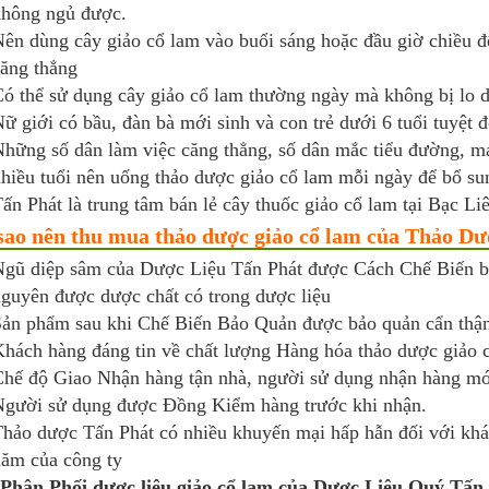
hông ngủ được.
ên dùng cây giảo cổ lam vào buổi sáng hoặc đầu giờ chiều đ
ăng thẳng
ó thể sử dụng cây giảo cổ lam thường ngày mà không bị lo 
ữ giới có bầu, đàn bà mới sinh và con trẻ dưới 6 tuổi tuyệt 
hững số dân làm việc căng thẳng, số dân mắc tiểu đường, m
hiều tuổi nên uống thảo dược giảo cổ lam mỗi ngày để bổ su
ấn Phát là trung tâm bán lẻ cây thuốc giảo cổ lam tại Bạc Liê
sao nên thu mua thảo dược giảo cổ lam của Thảo D
gũ diệp sâm của Dược Liệu Tấn Phát được Cách Chế Biến bằ
guyên được dược chất có trong dược liệu
ản phẩm sau khi Chế Biến Bảo Quản được bảo quản cẩn thậ
hách hàng đáng tin về chất lượng Hàng hóa thảo dược giảo
hế độ Giao Nhận hàng tận nhà, người sử dụng nhận hàng mới
gười sử dụng được Đồng Kiểm hàng trước khi nhận.
hảo dược Tấn Phát có nhiều khuyến mại hấp hẫn đối với khá
ăm của công ty
Phân Phối dược liệu giảo cổ lam của Dược Liệu Quý Tấn 