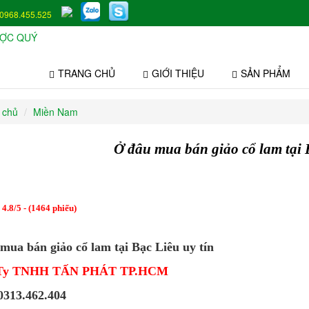
0968.455.525
TRANG CHỦ
GIỚI THIỆU
SẢN PHẨM
 chủ
Miền Nam
Ở đâu mua bán giảo cổ lam tại B
:
4.8
/
5
- (
1464
phiếu)
mua bán giảo cổ lam tại Bạc Liêu uy tín
Ty TNHH TẤN PHÁT TP.HCM
313.462.404