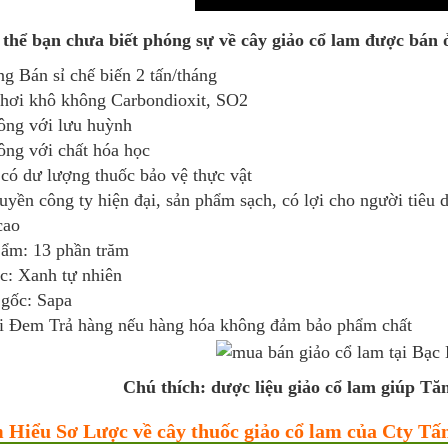
 thể bạn chưa biết phóng sự về cây giảo cổ lam được bá
g Bán sỉ chế biến 2 tấn/tháng
hơi khô không Carbondioxit, SO2
ông với lưu huỳnh
ông với chất hóa học
có dư lượng thuốc bảo vệ thực vật
yền công ty hiện đại, sản phẩm sạch, có lợi cho người tiêu 
cao
ẩm: 13 phần trăm
c: Xanh tự nhiên
gốc: Sapa
i Đem Trả hàng nếu hàng hóa không đảm bảo phẩm chất
Chú thích: dược liệu giảo cổ lam giúp Tă
m Hiểu Sơ Lược về cây thuốc giảo cổ lam của Cty Tấ