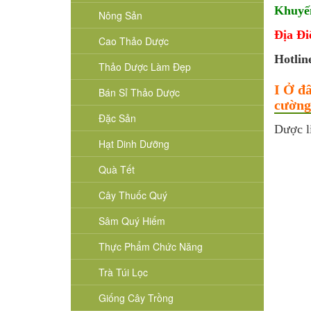
Khuyế
Nông Sản
Địa Đ
Cao Thảo Dược
Hotlin
Thảo Dược Làm Đẹp
I Ở đ
Bán Sỉ Thảo Dược
cường
Đặc Sản
Dược li
Hạt Dinh Dưỡng
Quà Tết
Cây Thuốc Quý
Sâm Quý Hiếm
Thực Phẩm Chức Năng
Trà Túi Lọc
Giống Cây Trồng