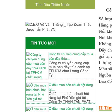
Tinh Dầu Thiên Nhiên
Có
Số lượn
Hàng p
Nói kh
Nói kh
TIN TỨC MỚI
Không 
Dây chu
Công ty chuyên cung cấp mua
giá trị 
bán dây thìa...
Lượng 
Công ty chuyên cung cấp
mua bán dây thìa canh tại
Màu sắ
TPHCM chất lượng Công
Ty...
Nguồn 
Bao đổ
Ở đâu mua bán chuối hột rừng
tại...
Ở đâu mua bán chuối hột
rừng tại Phú Yên giá tốt
Công Ty TNHH TẤN PHÁT...
II Tì
Ở đâu mua bán chuối hột rừng