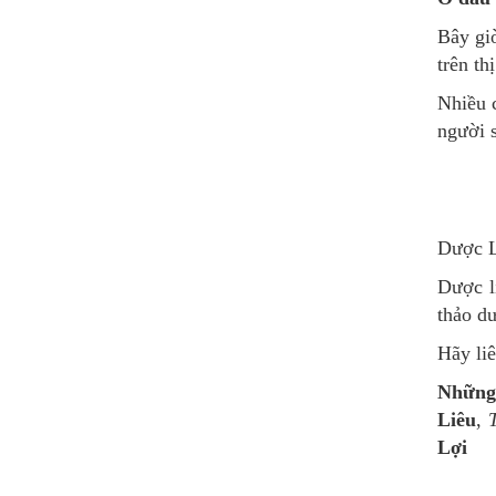
Bây gi
trên th
Nhiều 
người 
Dược Li
Dược l
thảo dư
Hãy li
Những
Liêu
,
Lợi