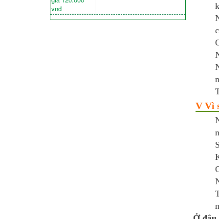
k
N
c
C
N
N
n
T
V Vì 
N
n
S
K
C
N
T
n
Ở đâu 