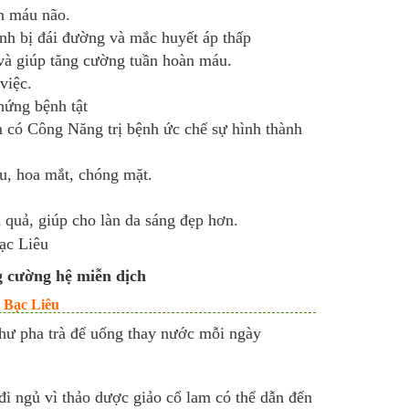
h máu não.
nh bị đái đường và mắc huyết áp thấp
và giúp tăng cường tuần hoàn máu.
việc.
hứng bệnh tật
m có Công Năng trị bệnh ức chế sự hình thành
u, hoa mắt, chóng mặt.
 quả, giúp cho làn da sáng đẹp hơn.
ng cường hệ miễn dịch
 Bạc Liêu
như pha trà để uống thay nước mỗi ngày
đi ngủ vì thảo dược giảo cổ lam có thể dẫn đến