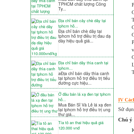
TPHCM chất lượng Công
P
Ty...
G
T
Địa chỉ bán cây chè dây tại
tphcm hỗ...
G
Địa chỉ bán chè dây tại
G
tphcm hỗ trợ điều trị đau dạ
dày hiệu quả giá...
P
v
G
Địa chỉ bán dây thìa canh tại
L
tphcm...
T
aĐịa chỉ bán dây thìa canh
tại tphcm hỗ trợ điều trị tiểu
đường cực hiệu...
Ở đâu bán lá xạ đen tại tphcm
hỗ...
IV Cách
Mua Bán Sỉ Và Lẻ lá xạ đen
Sử dụn
tại tphcm hỗ trợ điều trị ung
thư giá...
Chú ý 
Tía tô an thai hiệu quả giá
120.000 vnđ
K