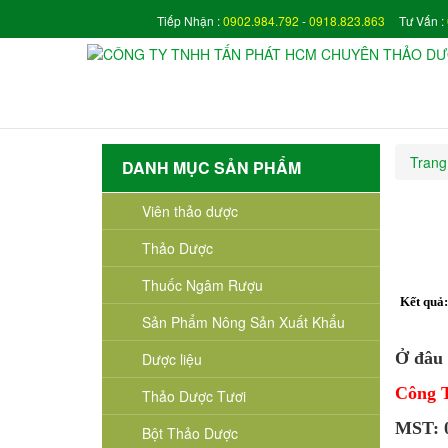
Tiếp Nhận :
0902.984.792
-
0918.823.863
Tư Vấn :
Trang
DANH MỤC SẢN PHẨM
Viên thảo dược
Thảo Dược
Thuốc Ngâm Rượu
Kết quả
Sản Phẩm Nông Sản Xuất Khẩu
Ở đâu 
Dược liệu
Công 
Thảo Dược Tươi
MST: 0
Bột Thảo Dược