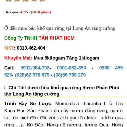
Kết quả:
4.7
/
5
- (
2410
phiếu)
Ở đâu mua bán khổ qua rừng tại Long An tăng cường
Công Ty TNHH
TẤN PHÁT HCM
MST
: 0313.462.404
Khuyến Mại:
Mua 5kilogam Tặng 1kilogam
Call:
0902-984-792
-
0901-852-853
-
0968 455
525
-
(028)62 576 679
-
(08)66 758 279
I. Chi Tiết dược liệu khổ qua rừng được Phân Phối
tận Long An tăng cường
Trình Bày Sơ Lược:
Momordica charantia L là Tên
Khoa Học Sản Phẩm của cây mướp đắng rừng, người
ta còn biết đến đối với cách gọi tên khác là khổ qua
rừng,..Lại Bồ Đào, Hồng cô nương, lương Qua, Hồng