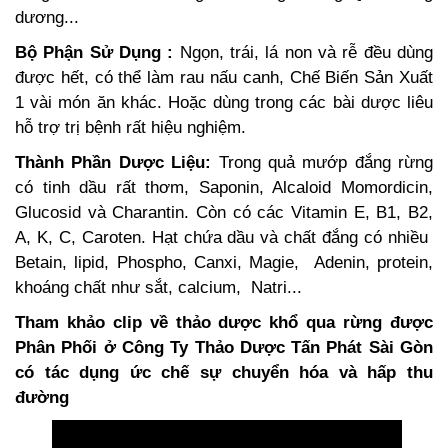
dương...
Bộ Phận Sử Dụng :
Ngọn, trái, lá non và rễ đều dùng
được hết, có thể làm rau nấu canh, Chế Biến Sản Xuất
1 vài món ăn khác. Hoặc dùng trong các bài dược liêu
hỗ trợ trị bệnh rất hiệu nghiệm.
Thành Phần Dược Liệu:
Trong quả mướp đắng rừng
có tinh dầu rất thơm, Saponin, Alcaloid Momordicin,
Glucosid và Charantin. Còn có các Vitamin E, B1, B2,
A, K, C, Caroten. Hạt chứa dầu và chất đắng có nhiều
Betain, lipid, Phospho, Canxi, Magie, Adenin, protein,
khoáng chất như sắt, calcium, Natri...
Tham khảo clip về thảo dược khổ qua rừng được
Phân Phối ở Công Ty Thảo Dược Tấn Phát Sài Gòn
có tác dụng ức chế sự chuyển hóa và hấp thu
đường