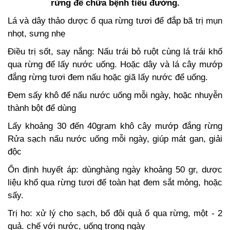
rừng
để chữa bệnh tiểu đường.
Lá và dây thảo dược ổ qua rừng tươi để đắp bã trị mụn
nhọt, sưng nhẹ
Điều trị sốt, say nắng: Nấu trái bỏ ruột cùng lá trái khổ
qua rừng để lấy nước uống. Hoặc dây và lá cây mướp
đắng rừng tươi đem nấu hoặc giã lấy nước để uống.
Đem sấy khô để nấu nước uống mỗi ngày, hoặc nhuyễn
thành bột để dùng
Lấy khoảng 30 đến 40gram khô cây mướp đắng rừng
Rửa sạch nấu nước uống mỗi ngày, giúp mát gan, giải
độc
Ổn định huyết áp: dùnghàng ngày khoảng 50 gr, dược
liệu khổ qua rừng tươi để toàn hạt đem sắt mỏng, hoặc
sấy.
Trị ho: xử lý cho sạch, bổ đôi quả ổ qua rừng, một - 2
quả. chế với nước, uống trong ngày