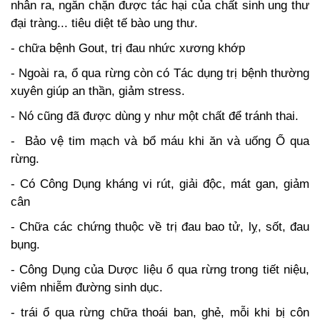
nhân ra, ngăn chặn được tác hại của chất sinh ung thư
đại tràng... tiêu diệt tế bào ung thư.
- chữa bệnh Gout, trị đau nhức xương khớp
- Ngoài ra, ổ qua rừng còn có Tác dụng trị bệnh thường
xuyên giúp an thần, giảm stress.
- Nó cũng đã được dùng y như một chất để tránh thai.
- Bảo vệ tim mạch và bổ máu khi ăn và uống Ổ qua
rừng.
- Có Công Dụng kháng vi rút, giải độc, mát gan, giảm
cân
- Chữa các chứng thuộc về trị đau bao tử, lỵ, sốt, đau
bụng.
- Công Dụng của Dược liệu ổ qua rừng trong tiết niệu,
viêm nhiễm đường sinh dục.
- trái ổ qua rừng chữa thoái ban, ghẻ, mỗi khi bị côn