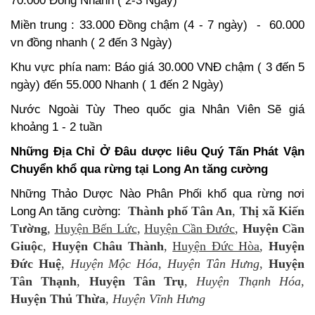
70.000 Đồng Nhanh ( 2-3 Ngày)
Miền trung : 33.000 Đồng chậm (4 - 7 ngày) - 60.000
vn đồng nhanh ( 2 đến 3 Ngày)
Khu vực phía nam: Báo giá 30.000 VNĐ chậm ( 3 đến 5
ngày) đến 55.000 Nhanh ( 1 đến 2 Ngày)
Nước Ngoài Tùy Theo quốc gia Nhân Viên Sẽ giá
khoảng 1 - 2 tuần
Những Địa Chỉ Ở Đâu dược liêu Quý Tấn Phát Vận
Chuyển khổ qua rừng tại Long An tăng cường
Những Thảo Dược Nào Phân Phối khổ qua rừng nơi
Thành phố Tân An
,
Thị xã Kiến
Long An tăng cường:
Tường
,
Huyện Bến Lức
,
Huyện Cần Đước
,
Huyện Cần
Giuộc
,
Huyện Châu Thành
,
Huyện Đức Hòa
,
Huyện
Đức Huệ
,
Huyện Mộc Hóa
,
Huyện Tân Hưng
,
Huyện
Tân Thạnh
,
Huyện Tân Trụ
,
Huyện Thạnh Hóa
,
Huyện Thủ Thừa
,
Huyện Vĩnh Hưng