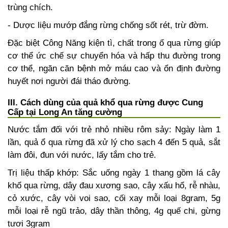
trùng chích.
- Dược liệu mướp đắng rừng chống sốt rét, trừ đờm.
Đặc biệt Công Năng kiện tì, chất trong ổ qua rừng giúp
cơ thể ức chế sự chuyển hóa và hấp thu đường trong
cơ thể, ngăn căn bệnh mở máu cao và ổn định đường
huyết nơi người đái tháo đường.
III. Cách dùng của quả khổ qua rừng được Cung
Cấp tại Long An tăng cường
Nước tắm đối với trẻ nhỏ nhiều rôm sảy: Ngày làm 1
lần, quả ổ qua rừng đã xử lý cho sạch 4 đến 5 quả, sắt
làm đôi, đun với nước, lấy tắm cho trẻ.
Trị liệu thấp khớp: Sắc uống ngày 1 thang gồm lá cây
khổ qua rừng, dây đau xương sao, cây xấu hổ, rễ nhàu,
cỏ xước, cây vòi voi sao, cối xay mỗi loại 8gram, 5g
mỗi loại rễ ngũ trảo, dây thần thông, 4g quế chi, gừng
tươi 3gram