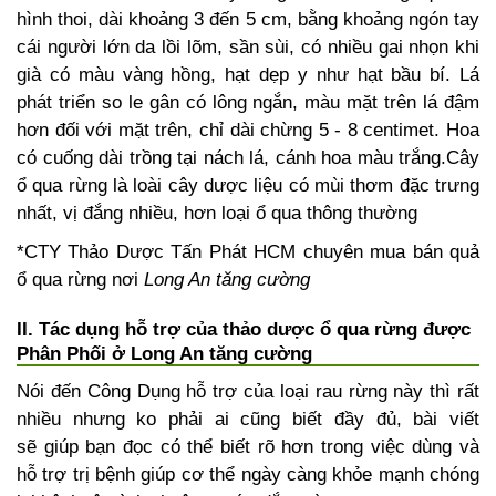
hình thoi, dài khoảng 3 đến 5 cm, bằng khoảng ngón tay
cái người lớn da lồi lõm, sần sùi, có nhiều gai nhọn khi
già có màu vàng hồng, hạt dẹp y như hạt bầu bí. Lá
phát triển so le gân có lông ngắn, màu mặt trên lá đậm
hơn đối với mặt trên, chỉ dài chừng 5 - 8 centimet. Hoa
có cuống dài trồng tại nách lá, cánh hoa màu trắng.Cây
ổ qua rừng là loài cây dược liệu có mùi thơm đặc trưng
nhất, vị đắng nhiều, hơn loại ổ qua thông thường
*CTY Thảo Dược Tấn Phát HCM chuyên mua bán quả
ổ qua rừng nơi
Long An tăng cường
II. Tác dụng hỗ trợ của thảo dược ổ qua rừng được
Phân Phối ở Long An tăng cường
Nói đến Công Dụng hỗ trợ của loại rau rừng này thì rất
nhiều nhưng ko phải ai cũng biết đầy đủ, bài viết
sẽ giúp bạn đọc có thể biết rõ hơn trong việc dùng và
hỗ trợ trị bệnh giúp cơ thể ngày càng khỏe mạnh chóng