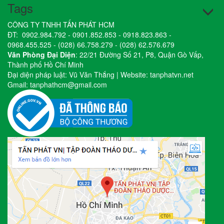
Tags
CÔNG TY TNHH TẤN PHÁT HCM
ĐT:
0902.984.792
-
0901.852.853
-
0918.823.863
-
0968.455.525
-
(028) 66.758.279
-
(028) 62.576.679
Văn Phòng Đại Diện
: 22/21 Đường Số 21, P8, Quận Gò Vấp,
Thành phố Hồ Chí Minh
Đại diện pháp luật: Vũ Văn Thắng | Website:
tanphatvn.net
Gmail:
tanphathcm@gmail.com