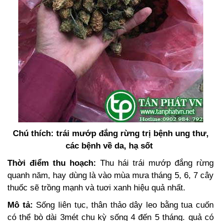
Chú thích: trái mướp đắng rừng
trị bệnh ung thư,
các bệnh về da, hạ sốt
Thời điểm thu hoạch:
Thu hái trái mướp đắng rừng
quanh năm, hay dùng là vào mùa mưa tháng 5, 6, 7 cây
thuốc sẽ trồng mạnh và tuơi xanh hiệu quả nhất.
Mô tả:
Sống liên tục, thân thảo dây leo bằng tua cuốn
có thể bò dài 3mét chu kỳ sống 4 đến 5 tháng. quả có