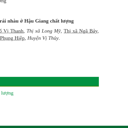
ợng
rái nhàu ở Hậu Giang chất lượng
ố Vị Thanh
,
Thị xã Long Mỹ
,
Thị xã Ngã Bảy
,
Phụng Hiệp
,
Huyện Vị Thủy
.
 lượng