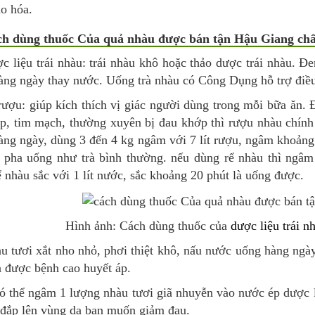
o hóa.
ách dùng thuốc Của quả nhàu được bán tận Hậu Giang chấ
c liệu trái nhàu: trái nhàu khô hoặc thảo dược trái nhàu. 
àng ngày thay nước. Uống trà nhàu có Công Dụng hỗ trợ điều
ượu: giúp kích thích vị giác người dùng trong mỗi bữa ăn.
áp, tim mạch, thường xuyên bị đau khớp thì rượu nhàu chính 
àng ngày, dùng 3 đến 4 kg ngâm với 7 lít rượu, ngâm khoảng 
c, pha uống như trà bình thường. nếu dùng rể nhàu thì ngâ
 nhàu sắc với 1 lít nước, sắc khoảng 20 phút là uống được.
Hình ảnh: Cách dùng thuốc của
dược liệu trái n
àu tươi xắt nho nhỏ, phơi thiệt khô, nấu nước uống hàng ngày
a được bệnh cao huyết áp.
ó thể ngâm 1 lượng nhàu tươi giã nhuyễn vào nước ép dược l
 đắp lên vùng da bạn muốn giảm đau.