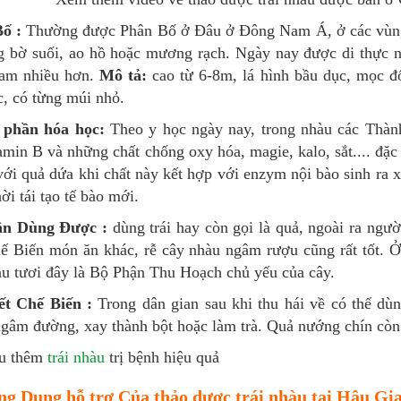
Bố :
Thường được Phân Bố ở Đâu ở Đông Nam Á, ở các vùng n
g bờ suối, ao hồ hoặc mương rạch. Ngày nay được di thực n
am nhiều hơn.
Mô tả:
cao từ 6-8m, lá hình bầu dục, mọc đố
c, có từng múi nhỏ.
 phần hóa học:
Theo y học ngày nay, trong nhàu các Thàn
amin B và những chất chống oxy hóa, magie, kalo, sắt.... đặc
với quả dứa khi chất này kết hợp với enzym nội bào sinh ra 
ời tái tạo tế bào mới.
ận Dùng Được :
dùng trái hay còn gọi là quả, ngoài ra ngườ
hế Biến món ăn khác, rễ cây nhàu ngâm rượu cũng rất tốt. Ở 
àu tươi đây là Bộ Phận Thu Hoạch chủ yếu của cây.
ết Chế Biến :
Trong dân gian sau khi thu hái về có thể d
ngâm đường, xay thành bột hoặc làm trà. Quả nướng chín còn 
ểu thêm
trái nhàu
trị bệnh hiệu quả
ộng Dụng hỗ trợ Của thảo dược trái nhàu tại Hậu Gi