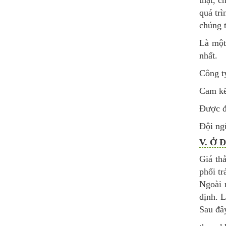
quá tr
chúng t
Là một
nhất.
Công t
Cam kết
Được đ
Đội ng
V. Ở Đ
Giá th
phối tr
Ngoài 
định. L
Sau đây