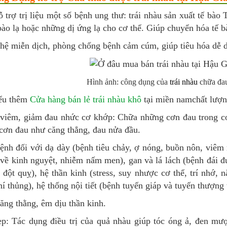
 trợ trị liệu một số bệnh ung thư: trái nhàu sản xuất tế bào 
bào lạ hoặc những dị ứng lạ cho cơ thể. Giúp chuyển hóa tế 
hệ miễn dịch, phòng chống bệnh cảm cúm, giúp tiêu hóa dễ dà
Hình ảnh: công dụng của
trái nhàu
chữa đa
ểu thêm
Cửa hàng bán lẻ trái nhàu khô
tại miền namchất lượ
viêm, giảm đau nhức cơ khớp: Chữa những cơn đau trong cơ 
cơn đau như căng thẳng, đau nửa đầu.
nh đối với dạ dày (bệnh tiêu chảy, ợ nóng, buồn nôn, viêm r
về kinh nguyệt, nhiễm nấm men), gan và lá lách (bệnh đái đ
 đột quỵ), hệ thần kinh (stress, suy nhược cơ thể, trí nhớ,
í thủng), hệ thống nội tiết (bệnh tuyến giáp và tuyến thượng
ăng thằng, êm dịu thần kinh.
p: Tác dụng điều trị của quả nhàu giúp tóc óng ả, đen mượt;