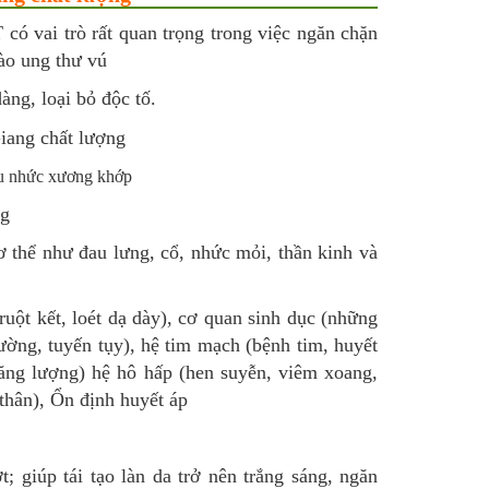
T có vai trò rất quan trọng trong việc ngăn chặn
bào ung thư vú
ng, loại bỏ độc tố.
u nhức xương khớp
ng
thể như đau lưng, cổ, nhức mỏi, thần kinh và
uột kết, loét dạ dày), cơ quan sinh dục (những
ường, tuyến tụy), hệ tim mạch (bệnh tim, huyết
 năng lượng) hệ hô hấp (hen suyễn, viêm xoang,
 thân), Ổn định huyết áp
 giúp tái tạo làn da trở nên trắng sáng, ngăn