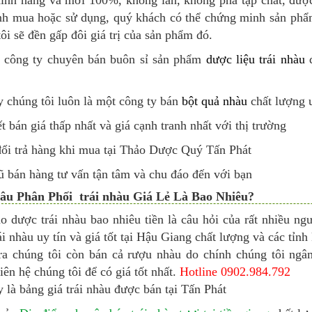
ình mua hoặc sử dụng, quý khách có thể chứng minh sản ph
ôi sẽ đền gấp đôi giá trị của sản phẩm đó.
 công ty chuyên bán buôn sỉ sản phẩm
dược liệu trái nhàu
đ
y chúng tôi luôn là một công ty bán
bột quả nhàu
chất lượng u
 bán giá thấp nhất và giá cạnh tranh nhất với thị trường
ổi trả hàng khi mua tại Thảo Dược Quý Tấn Phát
ũ bán hàng tư vấn tận tâm và chu đáo đến với bạn
âu Phân Phối trái nhàu Giá Lẻ Là Bao Nhiêu?
ảo dược trái nhàu bao nhiêu tiền là câu hỏi của rất nhiều
ái nhàu uy tín và giá tốt tại Hậu Giang chất lượng và các tỉnh
ra chúng tôi còn bán cả rượu nhàu do chính chúng tôi ngâ
iên hệ chúng tôi để có giá tốt nhất.
Hotline 0902.984.792
 là bảng giá trái nhàu được bán tại Tấn Phát