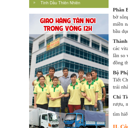
Tinh Dầu Thiên Nhiên
Phân 
bờ sôn
miền n
bầu dụ
Thành
các vit
lần so 
đồng th
Bộ Ph
Tiết C
trái nh
Chi Ti
rượu, 
tìm hi
II. C