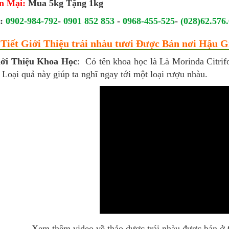
n Mại:
Mua 5kg Tặng 1kg
e:
0902-984-792
-
0901 852 853
-
0968-455-525
-
(028)62.576
i Tiết Giới Thiệu trái nhàu tươi Được Bán nơi Hậu G
ới Thiệu Khoa Học
: Có tên khoa học là Là Morinda Citrifo
 Loại quả này giúp ta nghĩ ngay tới một loại rượu nhàu.
Xem thêm video về thảo dược trái nhàu được bán