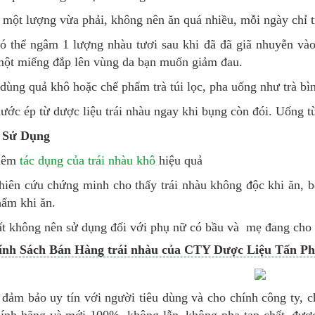
một lượng vừa phải, không nên ăn quá nhiều, mỗi ngày chỉ tr
ó thể ngâm 1 lượng nhàu tươi sau khi đã đã giã nhuyễn vào
một miếng đắp lên vùng da bạn muốn giảm đau.
dùng quả khô hoặc chế phẩm trà túi lọc, pha uống như trà bìn
ước ép từ dược liệu trái nhàu ngay khi bụng còn đói. Uống t
 Sử Dụng
hêm
tác dụng của trái nhàu khô
hiệu quả
hiên cứu chứng minh cho thấy trái nhàu không độc khi ăn, 
hẩm khi ăn.
ất không nên sử dụng đối với phụ nữ có bầu và mẹ đang cho
ính Sách Bán Hàng trái nhàu của CTY Dược Liệu Tấn Ph
đảm bảo uy tín với người tiêu dùng và cho chính công ty, c
chính hãng và mới 100%, không lẫn, không pha tạp chất, được