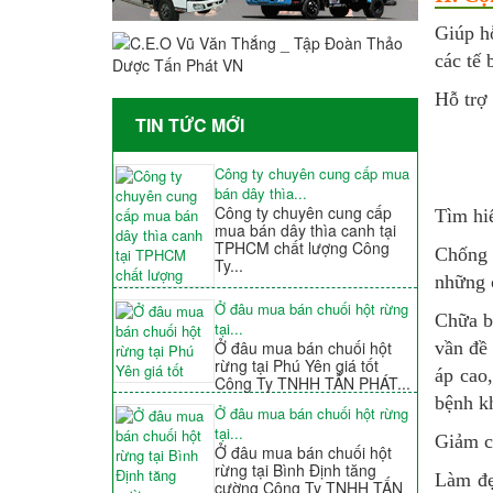
Giúp hỗ
các tế 
Hỗ trợ 
TIN TỨC MỚI
Công ty chuyên cung cấp mua
bán dây thìa...
Công ty chuyên cung cấp
Tìm hi
mua bán dây thìa canh tại
TPHCM chất lượng Công
Chống 
Ty...
những 
Ở đâu mua bán chuối hột rừng
Chữa bệ
tại...
Ở đâu mua bán chuối hột
vần đề 
rừng tại Phú Yên giá tốt
áp cao,
Công Ty TNHH TẤN PHÁT...
bệnh kh
Ở đâu mua bán chuối hột rừng
tại...
Giảm c
Ở đâu mua bán chuối hột
rừng tại Bình Định tăng
Làm đẹ
cường Công Ty TNHH TẤN