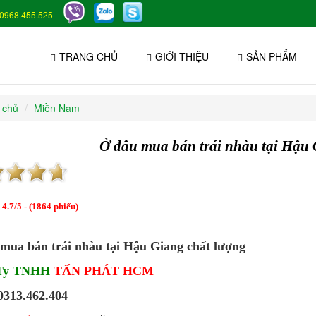
0968.455.525
TRANG CHỦ
GIỚI THIỆU
SẢN PHẨM
 chủ
Miền Nam
Ở đâu mua bán trái nhàu tại Hậu 
:
4.7
/
5
- (
1864
phiếu)
mua bán trái nhàu tại Hậu Giang chất lượng
 Ty TNHH
TẤN PHÁT HCM
 0313.462.404