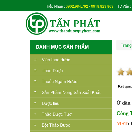
Tiếp Nhận :
0902.984.792
-
0918.823.863
Tư Vấn :
Trang
DANH MỤC SẢN PHẨM
Viên thảo dược
Thảo Dược
Thuốc Ngâm Rượu
Kết quả
Sản Phẩm Nông Sản Xuất Khẩu
Ở đâu 
Dược liệu
Công
Thảo Dược Tươi
MST
:
Bột Thảo Dược