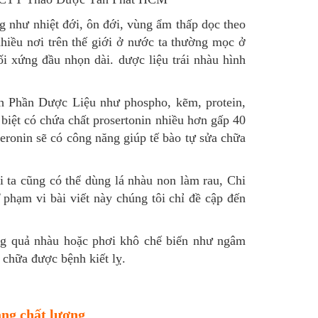
hư nhiệt đới, ôn đới, vùng ẩm thấp dọc theo
hiều nơi trên thế giới ở nước ta thường mọc ở
i xứng đầu nhọn dài. dược liệu trái nhàu hình
h Phần Dược Liệu như phospho, kẽm, protein,
 biệt có chứa chất prosertonin nhiều hơn gấp 40
xeronin sẽ có công năng giúp tế bào tự sửa chữa
i ta cũng có thể dùng lá nhàu non làm rau, Chi
phạm vi bài viết này chúng tôi chỉ đề cập đến
ùng quả nhàu hoặc phơi khô chế biến như ngâm
chữa được bệnh kiết lỵ.
ang chất lượng