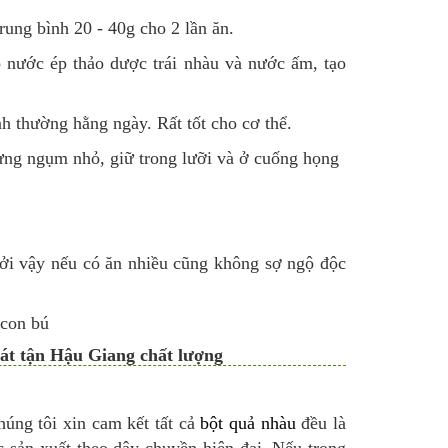
ung bình 20 - 40g cho 2 lần ăn.
 nước ép thảo dược trái nhàu và nước ấm, tạo
h thường hằng ngày. Rất tốt cho cơ thể.
ừng ngụm nhỏ, giữ trong lưỡi và ở cuống họng
bởi vậy nếu có ăn nhiều cũng không sợ ngộ độc
 con bú
át tận Hậu Giang chất lượng
húng tôi xin cam kết tất cả
bột quả nhàu
đều là
 sản xuất theo dây chuyền hiện đại. Nếu trong