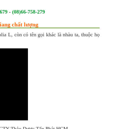
.679
-
(08)66-758-279
iang chất lượng
lia L, còn có tên gọi khác là nhàu ta, thuộc họ
 ở CTY Thảo Dược Tấn Phát HCM