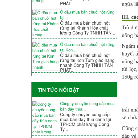
PHÁT...
ngừa lã
Ở đâu mua bán chuối hột rừng
III. c
tại...
Ở đâu mua bán chuối hột
Trà dượ
rừng tại Khánh Hòa chất
lượng Công Ty TNHH TẤN...
uống h
Ở đâu mua bán chuối hột rừng
Ngâm r
tại Kon...
huyết 
Ở đâu mua bán chuối hột
rừng tại Kon Tum giao hàng
uống h
nhanh Công Ty TNHH TẤN
túi lọ
PHÁT...
150g rể
TIN TỨC NỐI BẬT
Công ty chuyên cung cấp mua
bán dây thìa...
trái nh
Công ty chuyên cung cấp
sẽ chữ
mua bán dây thìa canh tại
TPHCM chất lượng Công
Cũng c
Ty...
đắp và