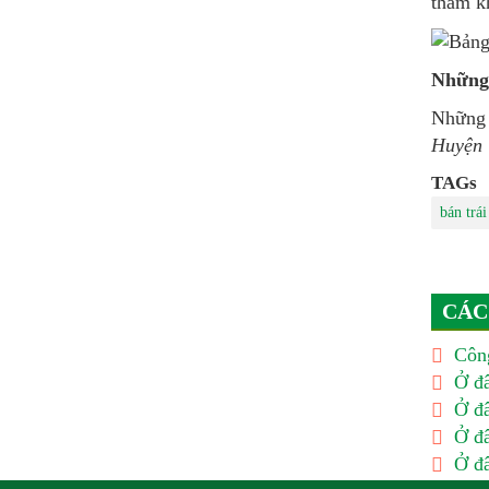
tham 
Những 
Những
Huyện 
TAGs
bán trá
CÁC
Công
Ở đâ
Ở đâ
Ở đâ
Ở đâ