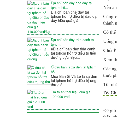
Địa chỉ bán cây chè dây tại
Nên ăn 
tphcm hỗ...
Địa chỉ bán chè dây tại
tphcm hỗ trợ điều trị đau dạ
Cũng c
dày hiệu quả giá...
thành 
Có thể 
Địa chỉ bán dây thìa canh tại
Uống n
tphcm...
aĐịa chỉ bán dây thìa canh
Chú Ý
tại tphcm hỗ trợ điều trị tiểu
đường cực hiệu...
Xem t
Ở đâu bán lá xạ đen tại tphcm
Các ng
hỗ...
thực p
Mua Bán Sỉ Và Lẻ lá xạ đen
tại tphcm hỗ trợ điều trị ung
Tốt nh
thư giá...
Tía tô an thai hiệu quả giá
IV. Ch
120.000 vnđ
Để giữ 
thật, 