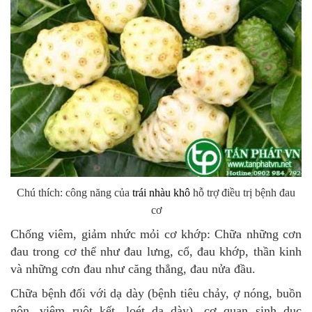
Chú thích: công năng của
trái nhàu khô
hỗ trợ điều trị bệnh đau
cơ
Chống viêm, giảm nhức mỏi cơ khớp: Chữa những cơn
đau trong cơ thể như đau lưng, cổ, đau khớp, thần kinh
và những cơn đau như căng thẳng, đau nửa đầu.
Chữa bệnh đối với dạ dày (bệnh tiêu chảy, ợ nóng, buồn
nôn, viêm ruột kết, loét dạ dày), cơ quan sinh dục