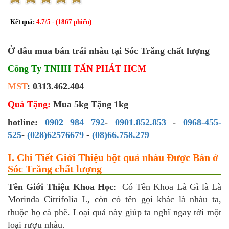
Kết quả:
4.7
/
5
- (
1867
phiếu)
Ở đâu mua bán trái nhàu tại Sóc Trăng chất lượng
Công Ty TNHH
TẤN PHÁT HCM
MST
: 0313.462.404
Quà Tặng:
Mua 5kg Tặng 1kg
hotline:
0902 984 792
-
0901.852.853
-
0968-455-
525
-
(028)62576679
-
(08)66.758.279
I. Chi Tiết Giới Thiệu bột quả nhàu Được Bán ở
Sóc Trăng chất lượng
Tên Giới Thiệu Khoa Học
: Có Tên Khoa Là Gì là Là
Morinda Citrifolia L, còn có tên gọi khác là nhàu ta,
thuộc họ cà phê. Loại quả này giúp ta nghĩ ngay tới một
loại rượu nhàu.