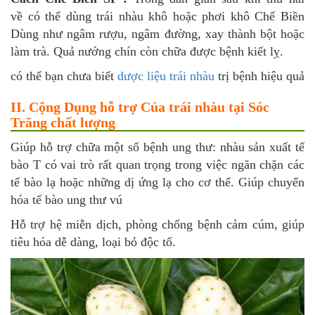
về có thể dùng trái nhàu khô hoặc phơi khô Chế Biền
Dùng như ngâm rượu, ngâm đường, xay thành bột hoặc
làm trà. Quả nướng chín còn chữa được bệnh kiết lỵ.
có thể bạn chưa biết
dược liệu trái nhàu
trị bệnh hiệu quả
II. Cộng Dụng hỗ trợ Của trái nhàu tại Sóc
Trăng chất lượng
Giúp hỗ trợ chữa một số bệnh ung thư: nhàu sản xuất tế
bào T có vai trò rất quan trọng trong việc ngăn chặn các
tế bào lạ hoặc những dị ứng lạ cho cơ thể. Giúp chuyển
hóa tế bào ung thư vú
Hỗ trợ hệ miễn dịch, phòng chống bệnh cảm cúm, giúp
tiêu hóa dễ dàng, loại bỏ độc tố.