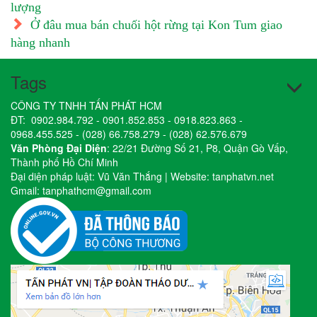
lượng
Ở đâu mua bán chuối hột rừng tại Kon Tum giao
hàng nhanh
Tags
CÔNG TY TNHH TẤN PHÁT HCM
ĐT:
0902.984.792
-
0901.852.853
-
0918.823.863
-
0968.455.525
-
(028) 66.758.279
-
(028) 62.576.679
Văn Phòng Đại Diện
: 22/21 Đường Số 21, P8, Quận Gò Vấp,
Thành phố Hồ Chí Minh
Đại diện pháp luật: Vũ Văn Thắng | Website:
tanphatvn.net
Gmail:
tanphathcm@gmail.com