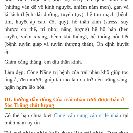
(những vần đề về kinh nguyệt, nhiễm nấm men), gan và
lá lách (bệnh đái đường, tuyến tụy), hệ tim mạch (bệnh
tim, huyết áp cao, đột quỵ), hệ thần kinh (stress, suy
nhược cơ thể, trí nhớ, năng lượng) hệ hô hấp (hen
suyễn, viêm xoang, bệnh khí thủng), hệ thống nội tiết
(bệnh tuyến giáp và tuyến thượng thân), Ổn định huyết
áp
Giảm căng thằng, êm dịu thần kinh.
Làm đẹp: Công Năng trị bệnh của trái nhàu khô giúp tóc
óng ả, đen mượt; giúp tái tạo làn da trở nên trắng sáng,
ngăn ngừa lão hóa.
III. hướng dẫn dùng Của trái nhàu tươi được bán ở
Sóc Trăng chất lượng
Có thể bạn chưa biết
Cung cấp cung cấp sỉ lẻ nhàu
tại
miền nam uy tín