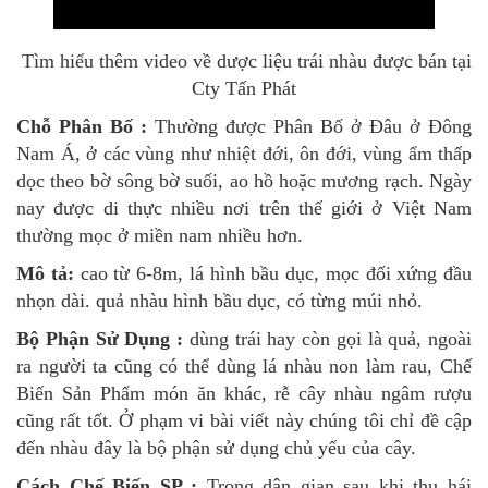
Tìm hiểu thêm video về dược liệu trái nhàu được bán tại
Cty Tấn Phát
Chỗ Phân Bố :
Thường được Phân Bố ở Đâu ở Đông
Nam Á, ở các vùng như nhiệt đới, ôn đới, vùng ẩm thấp
dọc theo bờ sông bờ suối, ao hồ hoặc mương rạch. Ngày
nay được di thực nhiều nơi trên thế giới ở Việt Nam
thường mọc ở miền nam nhiều hơn.
Mô tả:
cao từ 6-8m, lá hình bầu dục, mọc đối xứng đầu
nhọn dài. quả nhàu hình bầu dục, có từng múi nhỏ.
Bộ Phận Sử Dụng :
dùng trái hay còn gọi là quả, ngoài
ra người ta cũng có thể dùng lá nhàu non làm rau, Chế
Biến Sản Phẩm món ăn khác, rễ cây nhàu ngâm rượu
cũng rất tốt. Ở phạm vi bài viết này chúng tôi chỉ đề cập
đến nhàu đây là bộ phận sử dụng chủ yếu của cây.
Cách Chế Biến SP :
Trong dân gian sau khi thu hái