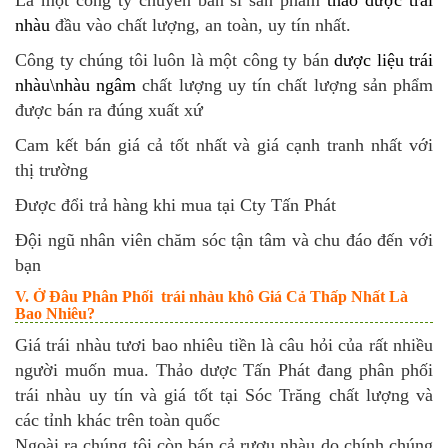
Là một công ty chuyên bán sỉ sản phẩm
thảo dược trái
nhàu
đầu vào chất
lượng, an toàn, uy tín nhất.
Công ty chúng tôi luôn là một công ty bán
dược liệu trái
nhàu\nhàu ngâm
chất lượng uy tín chất lượng sản phẩm
được bán ra đúng xuất xứ
Cam kết bán giá cả tốt nhất và giá cạnh tranh nhất với
thị trường
Được đổi trả hàng khi mua tại Cty Tấn Phát
Đội ngũ nhân viên chăm sóc tận tâm và chu đáo đến với
bạn
V. Ở Đâu Phân Phối trái nhàu khô Giá Cả Thấp Nhất Là
Bao Nhiêu?
Giá trái nhàu tươi bao nhiêu tiền là câu hỏi của rất nhiều
người muốn mua. Thảo dược Tấn Phát đang phân phối
trái nhàu uy tín và giá tốt tại Sóc Trăng chất lượng và
các tỉnh khác trên toàn quốc
Ngoài ra chúng tôi còn bán cả rượu nhàu do chính chúng