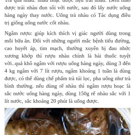
Trà quả nhàu: nhàu hoặc dược liệu trái nhàu. Đem thảo
dược trái nhàu đun sôi với nước, sau đó lấy nước uống
hàng ngày thay nước. Uống trà nhàu có Tác dụng điều
trị giống uống nước cốt nhàu.
Ngâm rượu: giúp kích thích vị giác người dùng trong
mỗi bữa ăn. Đối với những người mắc bệnh tiểu đường,
cao huyết áp, tim mạch, thường xuyên bị đau nhức
xương khớp thì rượu nhàu chính là bài thuốc tuyệt
vời..quả khô ngâm với rượu uống hàng ngày, dùng 3 đến
4 kg ngâm với 7 lít rượu, ngâm khoảng 1 tuần là dùng
được, có thể dùng chế phẩm trà túi lọc, pha uống như trà
bình thường. nếu dùng rể nhàu thì ngâm rượu hoạc là
sắc nước uống hàng ngày, dùng 150g rể nhàu sắc với 1
lít nước, sắc khoảng 20 phút là uống được.