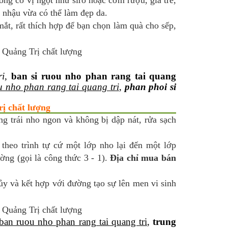
ng có vị ngọt như siro hoặc cơm rượu, già trẻ,
a nhậu vừa có thể làm đẹp da.
ắt, rất thích hợp để bạn chọn làm quà cho sếp,
ri
,
ban si ruou nho phan rang tai quang
 nho phan rang tai quang tri
,
phan phoi si
ị chất lượng
g trái nho ngon và không bị dập nát, rửa sạch
 theo trình tự cứ một lớp nho lại đến một lớp
ờng (gọi là công thức 3 - 1).
Địa chỉ mua bán
hủy và kết hợp với đường tạo sự lên men vi sinh
ban ruou nho phan rang tai quang tri
,
trung