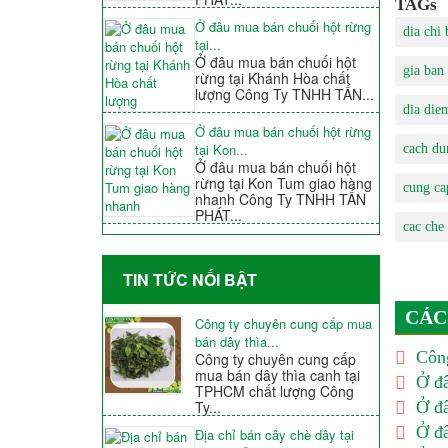
TAGs
Ở đâu mua bán chuối hột rừng
dia chi 
tại...
Ở đâu mua bán chuối hột
gia ban
rừng tại Khánh Hòa chất
lượng Công Ty TNHH TẤN...
dia die
Ở đâu mua bán chuối hột rừng
tại Kon...
cach du
Ở đâu mua bán chuối hột
rừng tại Kon Tum giao hàng
cung ca
nhanh Công Ty TNHH TẤN
PHÁT...
cac che
TIN TỨC NỐI BẬT
CÁC
Công ty chuyên cung cấp mua
bán dây thìa...
Công
Công ty chuyên cung cấp
mua bán dây thìa canh tại
Ở đâ
TPHCM chất lượng Công
Ở đâ
Ty...
Ở đâ
Địa chỉ bán cây chè dây tại