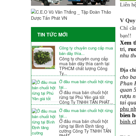
Liên h
V Quy 
Chỉ cầ
TIN TỨC MỚI
bạn!!
Xem t
Công ty chuyên cung cấp mua
tri,
ru
bán dây thìa...
nhu th
Công ty chuyên cung cấp
mua bán dây thìa canh tại
TPHCM chất lượng Công
Địa ch
Ty...
cho ba
Ở đâu mua bán chuối hột rừng
Phan R
tại...
quan 
Ở đâu mua bán chuối hột
rượu n
rừng tại Phú Yên giá tốt
Công Ty TNHH TẤN PHÁT...
tai qu
phu n
Ở đâu mua bán chuối hột rừng
bien h
tại...
Ở đâu mua bán chuối hột
binh c
rừng tại Bình Định tăng
cường Công Ty TNHH TẤN
PHÁT...