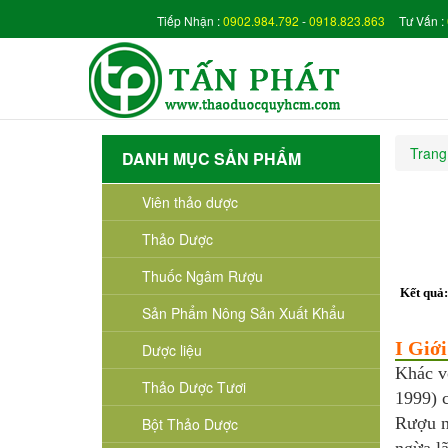
Tiếp Nhận :
0902.984.792
-
0918.823.863
Tư Vấn :
Trang
DANH MỤC SẢN PHẨM
Viên thảo dược
Thảo Dược
Thuốc Ngâm Rượu
Kết quả
Sản Phẩm Nông Sản Xuất Khẩu
I Giớ
Dược liệu
Khác v
Thảo Dược Tươi
1999) 
Rượu n
Bột Thảo Dược