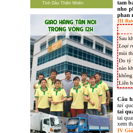
tam b
Tinh Dầu Thiên Nhiên
nho p
phan r
III Rư
Sau kh
Loại 
mùi th
Do tỷ 
nào kh
không 
Liên h
Câu h
tai qu
tai qu
tai qua
xem t
IV Giá