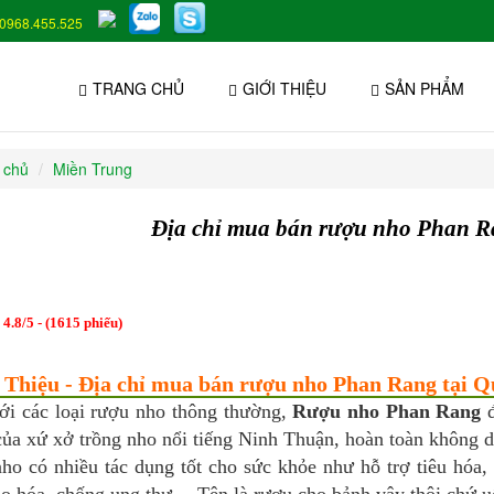
0968.455.525
TRANG CHỦ
GIỚI THIỆU
SẢN PHẨM
 chủ
Miền Trung
Địa chỉ mua bán rượu nho Phan R
:
4.8
/
5
- (
1615
phiếu)
i Thiệu - Địa chỉ mua bán rượu nho Phan Rang tại Q
ới các loại rượu nho thông thường,
Rượu nho Phan Rang
đ
của xứ xở trồng nho nổi tiếng Ninh Thuận, hoàn toàn không d
ho có nhiều tác dụng tốt cho sức khỏe như hỗ trợ tiêu hóa, 