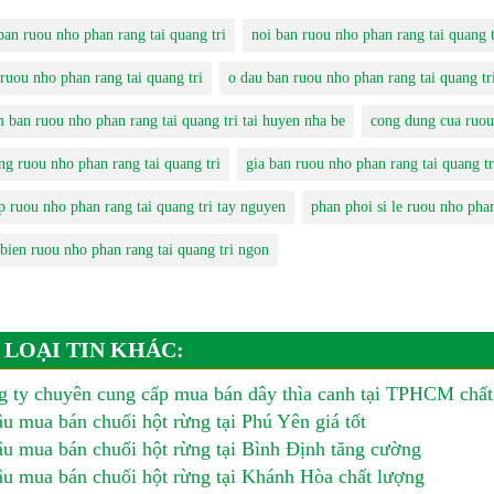
ban ruou nho phan rang tai quang tri
noi ban ruou nho phan rang tai quang t
 ruou nho phan rang tai quang tri
o dau ban ruou nho phan rang tai quang tr
m ban ruou nho phan rang tai quang tri tai huyen nha be
cong dung cua ruou 
ng ruou nho phan rang tai quang tri
gia ban ruou nho phan rang tai quang tr
p ruou nho phan rang tai quang tri tay nguyen
phan phoi si le ruou nho phan
 bien ruou nho phan rang tai quang tri ngon
 LOẠI TIN KHÁC:
 ty chuyên cung cấp mua bán dây thìa canh tại TPHCM chất
u mua bán chuối hột rừng tại Phú Yên giá tốt
u mua bán chuối hột rừng tại Bình Định tăng cường
u mua bán chuối hột rừng tại Khánh Hòa chất lượng