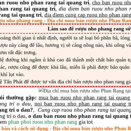
an ruou nho phan rang tai quang tri
,
cho ban ruou nho
han rang tai quang tri
,
dia diem ban ruou nho phan ra
ang tai quang tri
,
dia diem cung cap ruou nho phan rang 
ợu nho phang rang - Địa chỉ mua bán rượu nho Phan Rang
Làm sao để rượu nho phang rang sử
oảng thời gian ủ nhất định, người ta sẽ loại bỏ phần bã, lóng
rượu
này càng để lâu, hương vị sẽ càng nồng nàn, khi uống v
ơm rất đặc trưng.
lệ đường khi ngâm ủ khá cao đã thành một chất bảo quản t
ác, rượu cũng để được khá lâu, miễn là phải được bảo quản 
khí lọt vào.
ệ Tấn Phát để được tư vấn địa chỉ bán rượu nho phan rang giá
ỏi thường gặp:
mua ban ruou nho phan rang tai quang 
ang tri o dau
,
noi ban ruou nho phan rang tai quang t
ang tri o dau?
,
Cung cap ruou nho phan rang tai quang
ng tri o dau,
o dau ban ruou nho phan rang tai quang t
hem
phan phoi ruou nho phan rang
gia tot
 bán và cách sử dụng - Địa chỉ mua bán rượu nho Phan R