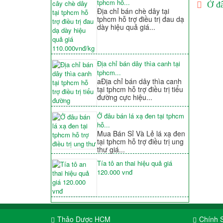
tphcm hỗ...
Ở đâ
Địa chỉ bán chè dây tại
tphcm hỗ trợ điều trị đau dạ
dày hiệu quả giá...
Địa chỉ bán dây thìa canh tại
tphcm...
aĐịa chỉ bán dây thìa canh
tại tphcm hỗ trợ điều trị tiểu
đường cực hiệu...
Ở đâu bán lá xạ đen tại tphcm
hỗ...
Mua Bán Sỉ Và Lẻ lá xạ đen
tại tphcm hỗ trợ điều trị ung
thư giá...
Tía tô an thai hiệu quả giá
120.000 vnđ
Thảo Dược HCM
Chính 