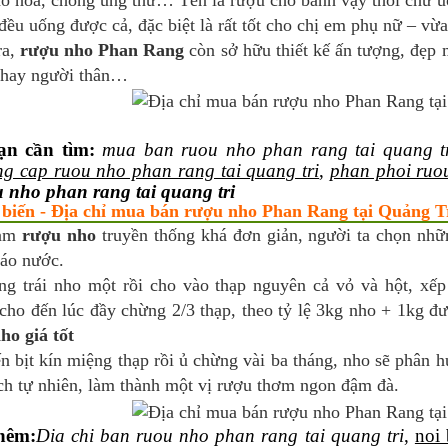
o hóa, chống ung thư… Tên là rượu cho bảnh vậy thôi chứ uố
đều uống được cả, đặc biệt là rất tốt cho chị em phụ nữ – vừ
ra,
rượu nho Phan Rang
còn sở hữu thiết kế ấn tượng, đẹp m
 hay người thân…
ạn cần tìm:
mua ban ruou nho phan rang tai quang t
ng cap ruou nho phan rang tai quang tri
,
phan phoi ruou
u nho phan rang tai quang tri
 biến - Địa chỉ mua bán rượu nho Phan Rang tại Quảng Tr
làm
rượu nho
truyền thống khá đơn giản, người ta chọn nhữn
ráo nước.
ng trái nho một rồi cho vào thạp nguyên cả vỏ và hột, xếp
ho đến lúc đầy chừng 2/3 thạp, theo tỷ lệ 3kg nho + 1kg đư
ho giá tốt
n bịt kín miệng thạp rồi ủ chừng vài ba tháng, nho sẽ phân 
ch tự nhiên, làm thành một vị rượu thơm ngon đậm đà.
hêm
:
Dia
chi ban ruou nho phan rang tai quang tri
,
noi 