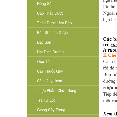
ngừa lã
Nông Sản
lớn bé 
Cao Thảo Dược
Ngoài 
bạn bè
Thảo Dược Làm Đẹp
Bán Sỉ Thảo Dược
Các b
Đặc Sản
tri
,
cu
le ruo
Hạt Dinh Dưỡng
II Chế
Quà Tết
Cách 
rồi để 
Cây Thuốc Quý
Bóp từ
Sâm Quý Hiếm
đường c
rượu n
Thực Phẩm Chức Năng
Tiếp đế
Trà Túi Lọc
một cá
Giống Cây Trồng
Xem
t