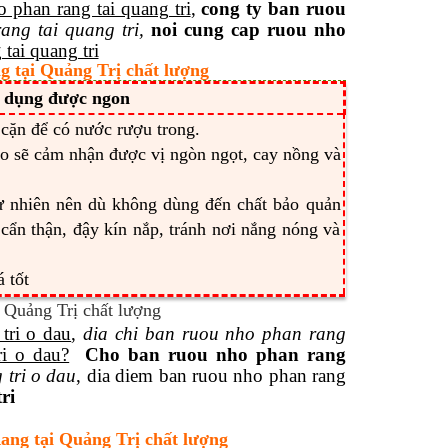
 phan rang tai quang tri
,
cong ty ban ruou
ng tai quang tri,
noi cung cap ruou nho
tai quang tri
 tại Quảng Trị chất lượng
 dụng được ngon
 cặn để có nước rượu trong.
ào sẽ cảm nhận được vị ngòn ngọt, cay nồng và
ự nhiên nên dù không dùng đến chất bảo quản
cẩn thận, đậy kín nắp, tránh nơi nắng nóng và
 tốt
tri o dau
,
dia chi ban ruou nho phan rang
ri o dau?
Cho ban ruou nho phan rang
 tri o dau
, dia diem ban ruou nho phan rang
ri
ang tại Quảng Trị chất lượng