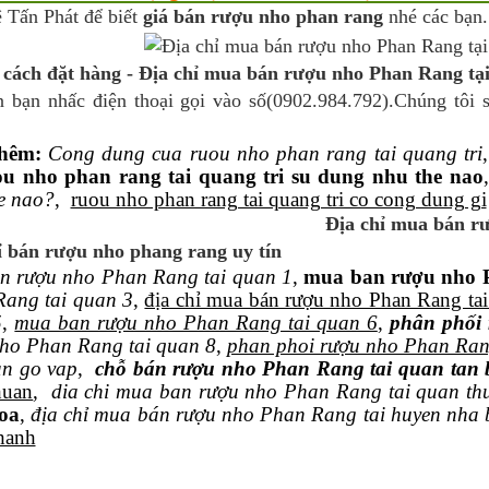
ệ Tấn Phát để biết
giá bán rượu nho phan rang
nhé các bạn.
cách đặt hàng - Địa chỉ mua bán rượu nho Phan Rang tại
n bạn nhấc điện thoại gọi vào số(0902.984.792).Chúng tôi 
hêm:
Cong dung cua ruou nho phan rang tai quang tri
ou nho phan rang tai quang tri su dung nhu the nao
e nao?
,
ruou nho phan rang tai quang tri co cong dung gi
Địa chỉ mua bán r
ỉ bán rượu nho phang rang uy tín
n rượu nho Phan Rang tai quan 1
,
mua ban rượu nho P
ang tai quan 3
,
địa chỉ mua bán rượu nho Phan Rang tai
5
,
mua ban rượu nho Phan Rang tai quan 6
,
phân phối
ho Phan Rang tai quan 8
,
phan phoi rượu nho Phan Ran
an go vap
,
chỗ bán rượu nho Phan Rang tai quan tan 
huan
,
dia chi mua ban rượu nho Phan Rang tai quan th
oa
,
địa chỉ mua bán rượu nho Phan Rang tai huyen nha 
hanh