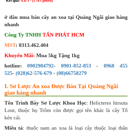
Kết quả:
4.8
/
5
- (
1785
phiếu)
ở đâu mua bán cây an xoa tại Quảng Ngãi giao hàng
nhanh
Công Ty TNHH
TẤN PHÁT HCM
MST
: 0313.462.404
Khuyến Mãi:
Mua 5kg Tặng 1kg
hotline:
0902984792
-
0901-852-853
-
0968 455
525
-
(028)62-576-679
-
(08)66758279
I. Sơ Lược An xoa Được Bán Tại Quảng Ngãi
giao hàng nhanh
Tên Trình Bày Sơ Lược Khoa Học
: Helicteres hirsuta
Lour, thuộc họ Trôm còn được gọi tên khác là cây Tổ
kén cái.
Miêu tả
: thuốc nam an xoa là loại cây thuộc loại thân