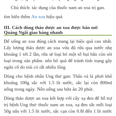
Chú thích: tác dụng của
thuốc nam an xoa
trị gan.
tìm hiểu thêm
An xoa
hiệu quả
III. Cách dùng thảo dược an xoa được bán nơi
Quảng Ngãi giao hàng nhanh
Để uống an xoa đúng cách mang lại hiệu quả cao nhất.
Lấy lượng thảo dược an xoa vừa đủ rửa qua nước nhẹ
khoảng 1 tới 2 lần, rửa sẽ loại bỏ một số bụi bẩn còn sót
loại trong sản phẩm. nên bỏ quả để tránh tình trạng gây
ngứa cổ do trái có rất nhiều lông
Dùng cho bệnh nhân Ung thư gan: Thân và lá phơi khô
khoảng 100g sắc với 1.5 lít nước, sắc lại còn 800ml
uống trong ngày. Nên uống sau bữa ăn 20 phút.
Dùng thảo dược an xoa kết hợp với cây xạ đen để hỗ trợ
trị bệnh Ung thư: thuốc nam an xoa, xạ đen sắc mỗi loại
50g nấu với 1.5 lít nước, sắc cạn còn 0.8l đến 1 lít nước