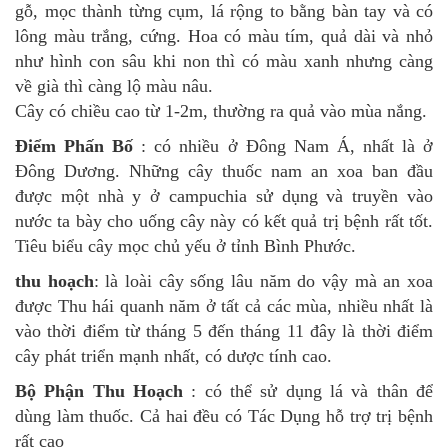
gỗ, mọc thành từng cụm, lá rộng to bằng bàn tay và có
lông màu trắng, cứng. Hoa có màu tím, quả dài và nhỏ
như hình con sâu khi non thì có màu xanh nhưng càng
về già thì càng lộ màu nâu.
Cây có chiều cao từ 1-2m, thường ra quả vào mùa nắng.
Điểm Phấn Bố
: có nhiều ở Đông Nam Á, nhất là ở
Đông Dương. Những cây thuốc nam an xoa ban đầu
được một nhà y ở campuchia sử dụng và truyền vào
nước ta bày cho uống cây này có kết quả trị bệnh rất tốt.
Tiêu biểu cây mọc chủ yếu ở tỉnh Bình Phước.
thu hoạch
: là loài cây sống lâu năm do vậy mà an xoa
được Thu hái quanh năm ở tất cả các mùa, nhiều nhất là
vào thời điểm từ tháng 5 đến tháng 11 đây là thời điểm
cây phát triển mạnh nhất, có dược tính cao.
Bộ Phận Thu Hoạch
: có thể sử dụng lá và thân để
dùng làm thuốc. Cả hai đều có Tác Dụng hỗ trợ trị bệnh
rất cao