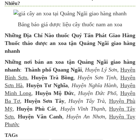
Nhiêu?
Bảng báo giá dược liệu
cây thuốc nam an xoa
Những Địa Chỉ Nào thuốc Quý Tấn Phát Giao Hàng
Thuốc thảo dược an xoa
tận
Quảng Ngãi giao hàng
nhanh
Những nơi bán
an xoa tận Quảng Ngãi giao hàng
nhanh
:
Thành phố Quang Ngãi
,
Huyện Lý Sơn
,
Huyện
Bình Sơn
,
Huyện Trà Bồng
,
Huyện Sơn Tịnh
,
Huyện
Sơn Hà
,
Huyện Tư Nghĩa
,
Huyện Nghĩa Hành
,
Huyện
Minh Long
,
Huyện Mộ Đức
,
Huyện Đức Phổ
,
Huyện
Ba Tơ
,
Huyện Sơn Tây
,
Huyện Tây Trà
,
Huyện Phù
Mỹ
,
Huyện Phù Cát
,
Huyện Vĩnh Thạnh
,
Huyện Tây
Sơn
,
Huyện Vân Canh
,
Huyện An Nhơn
,
Huyện Tuy
Phước
TAGs