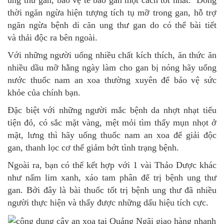
ung thư gan, bảo vệ tế bào gan một cách tốt nhất. Đồng
thời ngăn ngừa hiện tượng tích tụ mỡ trong gan, hỗ trợ
ngăn ngừa bệnh di căn ung thư gan do có thể bài tiết
và thải độc ra bên ngoài.
Với những người uống nhiều chất kích thích, ăn thức ăn
nhiều dầu mỡ hằng ngày làm cho gan bị nóng hãy uống
nước thuốc nam an xoa thường xuyên để bảo vệ sức
khỏe của chính bạn.
Đặc biệt với những người mắc bệnh da nhợt nhạt tiểu
tiện đỏ, có sắc mặt vàng, mệt mỏi tìm thấy mụn nhọt ở
mặt, lưng thì hãy uống thuốc nam an xoa để giải độc
gan, thanh lọc cơ thể giảm bớt tình trạng bệnh.
Ngoài ra, bạn có thể kết hợp với 1 vài Thảo Dược khác
như nấm lim xanh, xáo tam phân để trị bệnh ung thư
gan. Bởi đây là bài thuốc tốt trị bệnh ung thư đã nhiều
người thực hiện và thấy được những dấu hiệu tích cực.