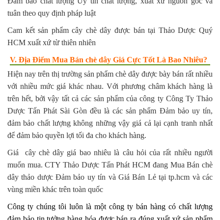
Đảm bảo chất lượng Uy tín chất lượng, xuất xứ nguồn gốc và
tuân theo quy định pháp luật
Cam kết sản phẩm cây chè dây được bán tại Thảo Dược Quý
HCM xuất xứ từ thiên nhiên
V. Địa Điểm Mua Bán chè dây Giá Cực Tốt Là Bao Nhiêu?
Hiện nay trên thị trường sản phẩm chè dây được bày bán rất nhiều
với nhiều mức giá khác nhau. Với phương châm khách hàng là
trên hết, bởi vậy tất cả các sản phẩm của công ty Công Ty Thảo
Dược Tấn Phát Sài Gòn đều là các sản phẩm Đảm bảo uy tín,
đảm bảo chất lượng không những vậy giá cả lại cạnh tranh nhất
để đảm bảo quyền lợi tối đa cho khách hàng.
Giá cây chè dây giá bao nhiêu là câu hỏi của rất nhiều người
muốn mua. CTY Thảo Dược Tấn Phát HCM đang Mua Bán chè
dây thảo dược Đảm bảo uy tín và Giá Bán Lẻ tại tp.hcm và các
vùng miền khác trên toàn quốc
Công ty chúng tôi luôn là một công ty bán hàng có chất lượng
đảm bảo tin tưởng hàng hóa được bán ra đúng xuất xứ sản phẩm