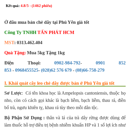
Kết quả:
4.8
/
5
- (
1462
phiếu)
Ở đâu mua bán chè dây tại Phú Yên giá tốt
Công Ty TNHH
TẤN PHÁT HCM
MST
: 0313.462.404
Quà Tặng:
Mua 5kg Tặng 1kg
Điện Thoại:
0902-984-792
-
0901 852
853
-
0968455525
-
(028)62 576 679
-
(08)66-758-279
I. Khái quát cây leo chè dây được bán ở Phú Yên giá tốt
Sơ Lược
: Có tên khoa học là Ampelopsis cantoniensis, thuộc họ
nho, còn có cách gọi khác là bạch liễm, bạch liễm, thau rả, điền
bổ trà, ngưu khiên tỵ, khau rả tùy theo mỗi dân tộc.
Bộ Phận Sử Dụng :
thân và lá của trà dây rừng được dùng để
làm thuốc
hỗ trợ điều trị bệnh nhiễm khuẩn HP và 1 số lợi ích như