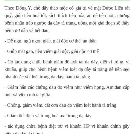
Theo Đông Y, chè dây thảo mộc có giá trị về mặt Dược Liệu rất
quý, giúp tiêu hoá tốt, kích thích tiêu hóa, ăn dễ tiêu hơn, những
bệnh nhân trào ngược dạ dày tá tràng, uống một giai đoạn sẽ thấy
bệnh đỡ dần và hết đau.
- Dễ ngủ, ngủ ngon giấc, giải độc cơ thể, an thần
- Giúp mát gan, tiêu viêm giải độc, giải độc cơ thể
- Có tác dụng chữa bệnh giảm độ axit tại dạ dày, diệt vi trùng, vi
khuẩn, giúp cho bệnh bệnh viêm loét dạ dày tá tràng dễ liền sẹo
nhanh các vết loét trong dạ dày, hành tá tràng
- Giảm hẳn các chứng đau do viêm như viêm họng, Amiđan cấp
tính và viêm mủ tai giữa.
- Chống, giảm viêm, cắt cơn đau do viêm loét hành tá tràng
- Giảm tiết dịch và trung hoà axit trong dạ dày
- tác dụng chữa bệnh diệt trừ vi khuẩn HP vi khuẩn chính gây
viêm dạ dày tá tràng.