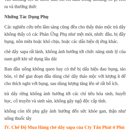
ra và thưởng thức
Những Tác Dụng Phụ
Các nghiên cứu trên lâm sàng cũng đều cho thấy thảo mộc trà dây
không thấy có các Phản Ứng Phụ như mệt mỏi, nhức đầu, bị đầy
bụng, nôn mửa hoặc khó chịu, hoặc các dấu hiệu dị ứng khác.
chè dây sapa rất lành, không ảnh hưởng tới chức năng sinh lý của
nam giới khi sử dụng lâu dài
Ban đầu uống không quen hay có thể bị dấu hiệu đau bụng, táo
bón, vì thế giai đoạn đầu dùng chè dây thảo mộc với lượng ít để
cho thích nghi với bụng, sau dùng lượng tăng lên sẽ rất bổ ích.
trà dây rừng không ảnh hưởng tới các chỉ tiêu hóa sinh, huyết
học, cổ truyền và sinh sản, không gây ngộ độc cấp tính.
không còn tốt phụ gây ảnh hưởng đến sức khỏe gan, thận như
uống thuốc tây
IV. Chế Độ Mua Hàng chè dây sapa của Cty Tấn Phát ở Phú