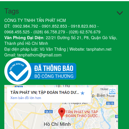
Tags
CÔNG TY TNHH TẤN PHÁT HCM
ĐT:
0902.984.792
-
0901.852.853
-
0918.823.863
-
0968.455.525
-
(028) 66.758.279
-
(028) 62.576.679
Văn Phòng Đại Diện
: 22/21 Đường Số 21, P8, Quận Gò Vấp,
Thành phố Hồ Chí Minh
Đại diện pháp luật: Vũ Văn Thắng | Website:
tanphatvn.net
Gmail:
tanphathcm@gmail.com