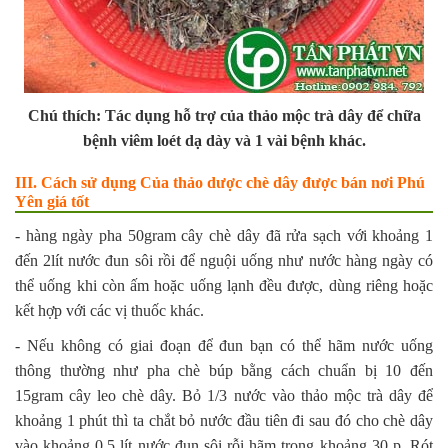
Chú thích: Tác dụng hỗ trợ của thảo mộc trà dây để chữa
bệnh viêm loét dạ dày và 1 vài bệnh khác.
III. Cách sử dụng Của thảo dược chè dây được bán nơi Phú
Yên giá tốt
- hàng ngày pha 50gram cây chè dây đã rửa sạch với khoảng 1
đến 2lít nước đun sôi rồi để nguội uống như nước hàng ngày có
thể uống khi còn ấm hoặc uống lạnh đều được, dùng riêng hoặc
kết hợp với các vị thuốc khác.
- Nếu không có giai đoạn để đun bạn có thể hãm nước uống
thông thường như pha chè búp bằng cách chuẩn bị 10 đến
15gram cây leo chè dây. Bỏ 1/3 nước vào thảo mộc trà dây để
khoảng 1 phút thì ta chắt bỏ nước đầu tiên đi sau đó cho chè dây
vào khoảng 0,5 lít nước đun sôi rỗi hãm trong khoảng 30 p, Rót