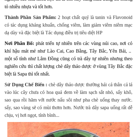
tỏ nhiều nhựa và tốt hơn.
Thành Phần Sản Phẩm:
2 hoạt chất quý là tanin và Flavonoid
có tác dụng kháng khuẩn, chống viêm, làm giảm viêm niêm mạc
dạ dày và đặc biệt là Tác dụng điều trị tiêu diệt HP
Nơi Phân Bố:
phát triển tự nhiên trên các vùng núi cao, nơi có
khí hậu mát mẻ như Lào Cai, Cao Bằng, Tây Bắc, Yên Bái, ..
một số tỉnh như Lâm Đồng cũng có trà dây tự nhiên nhưng theo
nghiên cứu thì chất lượng chè dây thảo dược ở vùng Tây Bắc đặc
biệt là Sapa thì tốt nhất.
Sử Dụng Chế Biến :
chè dây thảo dược thường hái cả thân cả lá
vào lúc cây chưa có hoa quả đem về làm sạch sắt nhỏ, sấy khô,
sao qua rồi hãm với nước nấu sôi như pha chè uống thay nước.
sấy, sao vàng sẽ có mùi thơm hơn. Nước trà dây sapa uống rất dễ
chịu, vị hơi ngọt, tính bình...