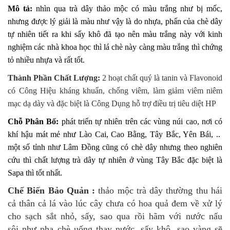
Mô tả:
nhìn qua trà dây thảo mộc có màu trắng như bị mốc,
nhưng được lý giải là màu như vậy là do nhựa, phấn của chè dây
tự nhiên tiết ra khi sấy khô đã tạo nên màu trắng này với kinh
nghiệm các nhà khoa học thì lá chè này càng màu trắng thì chứng
tỏ nhiều nhựa và rất tốt.
Thành Phần Chất Lượng:
2 hoạt chất quý là tanin và Flavonoid
có Công Hiệu kháng khuẩn, chống viêm, làm giảm viêm niêm
mạc dạ dày và đặc biệt là Công Dụng hỗ trợ điều trị tiêu diệt HP
Chỗ Phân Bố:
phát triển tự nhiên trên các vùng núi cao, nơi có
khí hậu mát mẻ như Lào Cai, Cao Bằng, Tây Bắc, Yên Bái, ..
một số tỉnh như Lâm Đồng cũng có chè dây nhưng theo nghiên
cứu thì chất lượng trà dây tự nhiên ở vùng Tây Bắc đặc biệt là
Sapa thì tốt nhất.
Chế Biến Bảo Quản :
thảo mộc trà dây thường thu hái
cả thân cả lá vào lúc cây chưa có hoa quả đem về xử lý
cho sạch sắt nhỏ, sấy, sao qua rồi hãm với nước nấu
sôi như pha chè uống thay nước. sấy khô, sao vàng sẽ