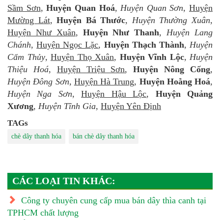
Sầm Sơn
,
Huyện Quan Hoá
,
Huyện Quan Sơn
,
Huyện
Mường Lát
,
Huyện Bá Thước
,
Huyện Thường Xuân
,
Huyện Như Xuân
,
Huyện Như Thanh
,
Huyện Lang
Chánh
,
Huyện Ngọc Lặc
,
Huyện Thạch Thành
,
Huyện
Cẩm Thủy
,
Huyện Thọ Xuân
,
Huyện Vĩnh Lộc
,
Huyện
Thiệu Hoá
,
Huyện Triệu Sơn
,
Huyện Nông Cống
,
Huyện Đông Sơn
,
Huyện Hà Trung
,
Huyện Hoằng Hoá
,
Huyện Nga Sơn
,
Huyện Hậu Lộc
,
Huyện Quảng
Xương
,
Huyện Tĩnh Gia
,
Huyện Yên Định
TAGs
chè dây thanh hóa
bán chè dây thanh hóa
CÁC LOẠI TIN KHÁC:
Công ty chuyên cung cấp mua bán dây thìa canh tại
TPHCM chất lượng