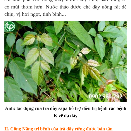
có mùi thơm hơn. Nước thảo dược chè dây uống rất dễ
chịu, vị hơi ngọt, tính bình...
Ảnh: tác dụng của
trà dây sapa
hỗ trợ điều trị bệnh
các bệnh
lý về dạ dày
II. Công Năng trị bệnh của trà dây rừng được bán tận