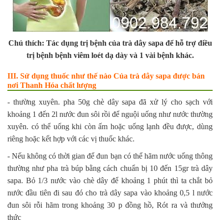
Chú thích: Tác dụng trị bệnh của trà dây sapa để hỗ trợ điều
trị bệnh bệnh viêm loét dạ dày và 1 vài bệnh khác.
III. Sử dụng thuốc như thế nào Của trà dây sapa được bán
nơi Thanh Hóa chất lượng
- thường xuyên. pha 50g chè dây sapa đã xử lý cho sạch với
khoảng 1 đến 2l nước đun sôi rồi để nguội uống như nước thường
xuyên. có thể uống khi còn ấm hoặc uống lạnh đều được, dùng
riêng hoặc kết hợp với các vị thuốc khác.
- Nếu không có thời gian để đun bạn có thể hãm nước uống thông
thường như pha trà búp bằng cách chuẩn bị 10 đến 15gr trà dây
sapa. Bỏ 1/3 nước vào chè dây để khoảng 1 phút thì ta chắt bỏ
nước đầu tiên đi sau đó cho trà dây sapa vào khoảng 0,5 l nước
đun sôi rỗi hãm trong khoảng 30 p đồng hồ, Rót ra và thưởng
thức