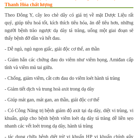
Thanh Hóa chất lượng
Theo Đông Y, cây leo chè dây có giá trị về mặt Dược Liệu rất
quý, giúp tiêu hoá tốt, kích thích tiêu hóa, ăn dễ tiêu hơn, những
người bệnh trào ngược dạ dày tá tràng, uống một giai đoạn sẽ
thấy bệnh đỡ dần và hết đau.
- Dễ ngủ, ngủ ngon giấc, giải độc cơ thể, an thần
- Giảm hẳn các chứng đau do viêm như viêm họng, Amiđan cấp
tính và viêm mủ tai giữa.
- Chống, giảm viêm, cắt cơn đau do viêm loét hành tá tràng
- Giảm tiết dịch và trung hoà axit trong dạ dày
- Giúp mát gan, mát gan, an thần, giải độc cơ thể
- Có Công Năng trị bệnh giảm độ axit tại dạ dày, diệt vi trùng, vi
khuẩn, giúp cho bệnh bệnh viêm loét dạ dày tá tràng dễ liền sẹo
nhanh các vết loét trong dạ dày, hành tá tràng
- tác dụng chữa bệnh diệt trừ vi khuẩn HP vi khuẩn chính gây