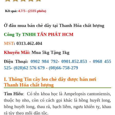
Kết quả:
4.7
/
5
- (
2335
phiếu)
Ở đâu mua bán chè dây tại Thanh Hóa chất lượng
Công Ty TNHH
TẤN PHÁT HCM
MST
: 0313.462.404
Khuyến Mãi:
Mua 5kg Tặng 1kg
Điện Thoại:
0902 984 792
-
0901.852.853
-
0968 455
525
-
(028)62 576 679
-
(08)66-758-279
I. Thông Tin cây leo chè dây được bán nơi
Thanh Hóa chất lượng
Tìm Hiểu
: Có tên khoa học là Ampelopsis cantoniensis,
thuộc họ nho, còn có cách gọi khác là hồng huyết long,
hồng huyết long, thau rả, bạch liễm, ngưu khiên tỵ, khau
rả tùy theo mỗi dân tộc.