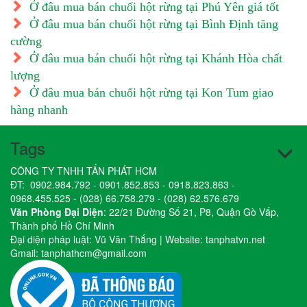
Ở đâu mua bán chuối hột rừng tại Phú Yên giá tốt
Ở đâu mua bán chuối hột rừng tại Bình Định tăng
cường
Ở đâu mua bán chuối hột rừng tại Khánh Hòa chất
lượng
Ở đâu mua bán chuối hột rừng tại Kon Tum giao
hàng nhanh
Tags
CÔNG TY TNHH TẤN PHÁT HCM
ĐT:
0902.984.792
-
0901.852.853
-
0918.823.863
-
0968.455.525
-
(028) 66.758.279
-
(028) 62.576.679
Văn Phòng Đại Diện
: 22/21 Đường Số 21, P8, Quận Gò Vấp,
Thành phố Hồ Chí Minh
Đại diện pháp luật: Vũ Văn Thắng | Website:
tanphatvn.net
Gmail:
tanphathcm@gmail.com