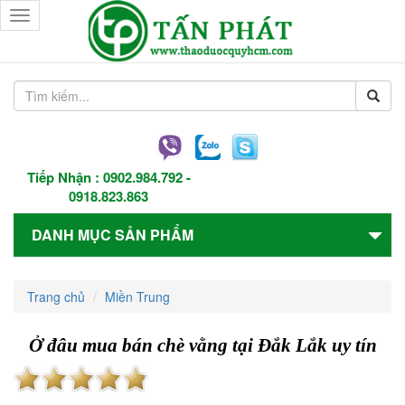
Toggle
navigation
Tiếp Nhận :
0902.984.792
-
0918.823.863
DANH MỤC SẢN PHẨM
Trang chủ
Miền Trung
Ở đâu mua bán chè vằng tại Đắk Lắk uy tín