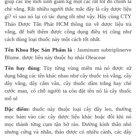
giúp các mẹ mới sinh giảm kg một các rất tốt đó chính là
chè vằng. Rất nhiều người thắc mắc đây là cây dược liệu
gì? vì sao nó lại có tác dụng tốt như vậy. Hãy cùng CTY
Thảo Dược Tấn Phát HCM thông tin về dược liệu trà
vằng, để biết thêm được công dụng điều trị cũng như
cách dùng loại thuốc này một cách tốt nhất.
Tên Khoa Học Sản Phẩm là
: Jasminum subtriplinerve
Blume. dược liêu này thuộc họ nhài Oleaceae
Tên hay dùng
: Tùy từng vùng miền mà nó được sử
dụng bằng các tên khác nhau như cây thuốc trà vằng, cây
dây vắng, dây cẩm vân, cây thuốc dâm trắng hay chè
cước man, có chỗ người ta còn đặt tên nó là cây thuốc
mổ sẻ
Đặc điểm
:
thuốc này thuộc loại cây dây leo, thường
mọc bám vào các cây dược liệu khác hoặc đôi khi nó
mọc thành từng cụm tận bờ rào. Đường kính thân nhỏ
nhưng cứng và nhẵn, thảo dược có nhiều cành, các dây