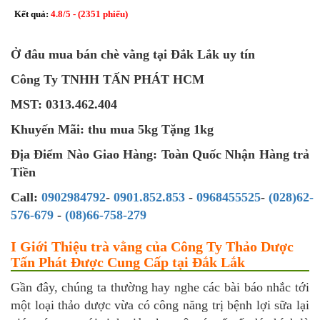
Kết quả:
4.8
/
5
- (
2351
phiếu)
Ở đâu mua bán chè vằng tại Đắk Lắk uy tín
Công Ty TNHH TẤN PHÁT HCM
MST: 0313.462.404
Khuyến Mãi: thu mua 5kg Tặng 1kg
Địa Điểm Nào Giao Hàng: Toàn Quốc Nhận Hàng trả
Tiền
Call:
0902984792
-
0901.852.853
-
0968455525
-
(028)62-
576-679
-
(08)66-758-279
I Giới Thiệu trà vằng của Công Ty Thảo Dược
Tấn Phát Được Cung Cấp tại Đắk Lắk
Gần đây, chúng ta thường hay nghe các bài báo nhắc tới
một loại thảo dược vừa có công năng trị bệnh lợi sữa lại