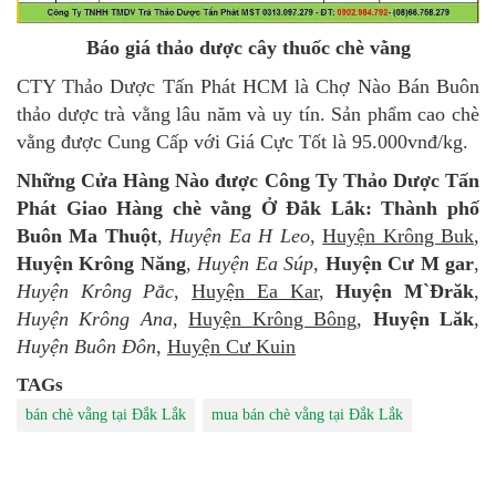
Báo giá thảo dược cây thuốc chè vằng
CTY Thảo Dược Tấn Phát HCM là Chợ Nào Bán Buôn
thảo dược trà vằng lâu năm và uy tín. Sản phẩm cao chè
vằng được Cung Cấp với Giá Cực Tốt là 95.000vnđ/kg.
Những Cửa Hàng Nào được Công Ty Thảo Dược Tấn
Phát Giao Hàng chè vằng Ở Đắk Lắk:
Thành phố
Buôn Ma Thuột
,
Huyện Ea H Leo
,
Huyện Krông Buk
,
Huyện Krông Năng
,
Huyện Ea Súp
,
Huyện Cư M gar
,
Huyện Krông Pắc
,
Huyện Ea Kar
,
Huyện M`Đrăk
,
Huyện Krông Ana
,
Huyện Krông Bông
,
Huyện Lăk
,
Huyện Buôn Đôn
,
Huyện Cư Kuin
TAGs
bán chè vằng tại Đắk Lắk
mua bán chè vằng tại Đắk Lắk