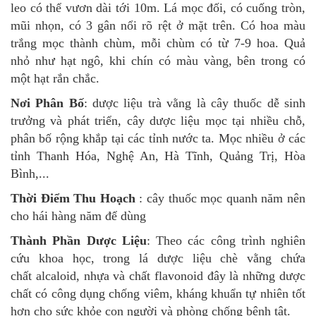
leo có thể vươn dài tới 10m. Lá mọc đối, có cuống tròn,
mũi nhọn, có 3 gân nổi rõ rệt ở mặt trên. Có hoa màu
trắng mọc thành chùm, mỗi chùm có từ 7-9 hoa. Quả
nhỏ như hạt ngô, khi chín có màu vàng, bên trong có
một hạt rắn chắc.
Nơi Phân Bố
: dược liệu trà vằng là cây thuốc dễ sinh
trưởng và phát triển, cây dược liệu mọc tại nhiều chỗ,
phân bố rộng khắp tại các tỉnh nước ta. Mọc nhiều ở các
tỉnh Thanh Hóa, Nghệ An, Hà Tĩnh, Quảng Trị, Hòa
Bình,...
Thời Điểm Thu Hoạch
: cây thuốc mọc quanh năm nên
cho hái hàng năm để dùng
Thành Phần Dược Liệu
: Theo các công trình nghiên
cứu khoa học, trong lá dược liệu chè vằng chứa
chất alcaloid, nhựa và chất flavonoid đây là những dược
chất có công dụng chống viêm, kháng khuẩn tự nhiên tốt
hơn cho sức khỏe con người và phòng chống bệnh tật.