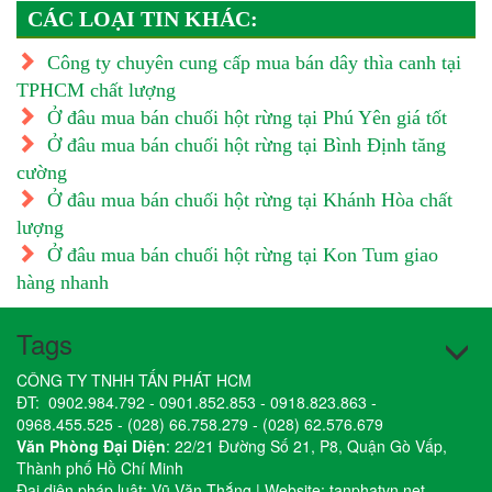
CÁC LOẠI TIN KHÁC:
Công ty chuyên cung cấp mua bán dây thìa canh tại
TPHCM chất lượng
Ở đâu mua bán chuối hột rừng tại Phú Yên giá tốt
Ở đâu mua bán chuối hột rừng tại Bình Định tăng
cường
Ở đâu mua bán chuối hột rừng tại Khánh Hòa chất
lượng
Ở đâu mua bán chuối hột rừng tại Kon Tum giao
hàng nhanh
Tags
CÔNG TY TNHH TẤN PHÁT HCM
ĐT:
0902.984.792
-
0901.852.853
-
0918.823.863
-
0968.455.525
-
(028) 66.758.279
-
(028) 62.576.679
Văn Phòng Đại Diện
: 22/21 Đường Số 21, P8, Quận Gò Vấp,
Thành phố Hồ Chí Minh
Đại diện pháp luật: Vũ Văn Thắng | Website:
tanphatvn.net