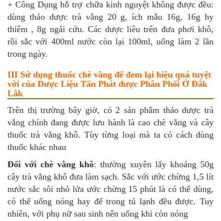
+ Công Dụng hỗ trợ chữa kinh nguyệt không được đều:
dùng thảo dược trà vằng 20 g, ích mẫu 16g, 16g hy
thiêm , 8g ngải cứu. Các dược liêu trên đưa phơi khô,
rồi sắc với 400ml nước còn lại 100ml, uống làm 2 lần
trong ngày.
III Sử dụng thuốc chè vằng để đem lại hiệu quả tuyệt
vời của Dược Liệu Tấn Phát được Phân Phối Ở Đắk
Lắk
Trên thị trường bây giờ, có 2 sản phẩm thảo dược trà
vằng chính đang được lưu hành là cao chè vằng và cây
thuốc trà vằng khô. Tùy từng loại mà ta có cách dùng
thuốc khác nhau
Đối với chè vằng khô
: thường xuyên lấy khoảng 50g
cây trà vằng khô đưa làm sạch. Sắc với ước chừng 1,5 lít
nước sắc sôi nhỏ lửa ước chừng 15 phút là có thể dùng,
có thể uống nóng hay để trong tủ lạnh đều được. Tuy
nhiên, với phụ nữ sau sinh nên uống khi còn nóng