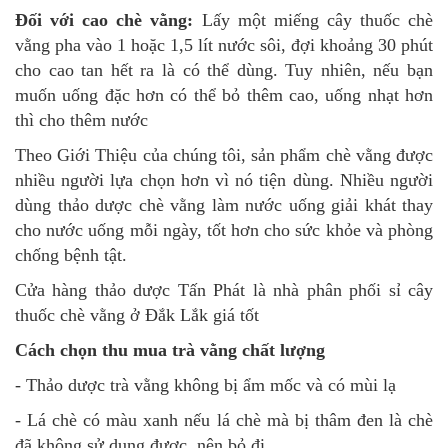
Đối với cao chè vằng:
Lấy một miếng cây thuốc chè
vằng pha vào 1 hoặc 1,5 lít nước sôi, đợi khoảng 30 phút
cho cao tan hết ra là có thể dùng. Tuy nhiên, nếu bạn
muốn uống đặc hơn có thể bỏ thêm cao, uống nhạt hơn
thì cho thêm nước
Theo Giới Thiệu của chúng tôi, sản phẩm chè vằng được
nhiều người lựa chọn hơn vì nó tiện dùng. Nhiều người
dùng thảo dược chè vằng làm nước uống giải khát thay
cho nước uống mỗi ngày, tốt hơn cho sức khỏe và phòng
chống bệnh tật.
Cửa hàng thảo dược Tấn Phát là nhà phân phối sỉ cây
thuốc chè vằng ở Đắk Lắk giá tốt
Cách chọn thu mua trà vằng chất lượng
- Thảo dược trà vằng không bị ẩm mốc và có mùi lạ
- Lá chè có màu xanh nếu lá chè mà bị thâm đen là chè
đã không sử dụng được, nên bỏ đi.