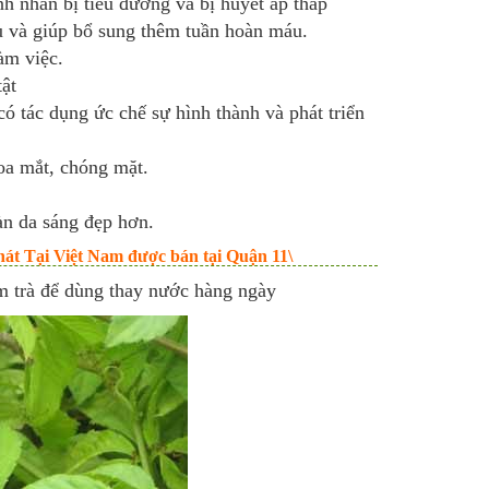
h nhân bị tiểu đường và bị huyết áp thấp
u và giúp bổ sung thêm tuần hoàn máu.
àm việc.
ật
ó tác dụng ức chế sự hình thành và phát triển
oa mắt, chóng mặt.
àn da sáng đẹp hơn.
át Tại Việt Nam được bán tại Quận 11\
m trà để dùng thay nước hàng ngày