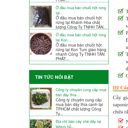
Ở đâu mua bán chuối hột rừng
tại...
Ở đâu mua bán chuối hột
T
rừng tại Khánh Hòa chất
lượng Công Ty TNHH TẤN...
P
Ở đâu mua bán chuối hột rừng
Đ
tại Kon...
Ở đâu mua bán chuối hột
ư
rừng tại Kon Tum giao hàng
nhanh Công Ty TNHH TẤN
T
PHÁT...
x
d
C
TIN TỨC NỐI BẬT
III Cô
Công ty chuyên cung cấp mua
bán dây thìa...
Cây gi
Công ty chuyên cung cấp
mua bán dây thìa canh tại
saponi
TPHCM chất lượng Công
chứa rấ
Ty...
Địa chỉ bán cây chè dây tại
N
tphcm hỗ...