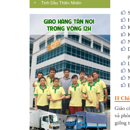
Tinh Dầu Thiên Nhiên
S
H
K
N
D
p
L
M
N
B
II Ch
Giảo c
và phòn
giống 