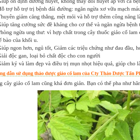
iúp ổn định đường huyết, không thay đổi huyết áp với cả bện
ỗ trợ hỗ trợ trị bệnh đái đường: ngăn ngừa xơ vữa mạch má
huyên giảm căng thẳng, mệt mỏi và hỗ trợ thêm công năng l
iúp tăng cường sức đề kháng cho cơ thể và ngăn ngừa bệnh t
hòng ngừa ung thư: vì hợp chất trong cây thuốc giảo cổ lam c
ế bào của khối u.
iúp ngon hơn, ngủ tốt, Giảm các triệu chứng như đau đầu, h
iải độc gan, loại bỏ chất độc cho con người
iảm ký và làm đẹp và điều trị mụn nhọt hiệu quả, giúp cho l
g dẫn sử dụng thảo dược giảo cổ lam của Cty Thảo Dược Tấn Ph
g cây giảo cổ lam cũng khá đơn giản. Bạn có thể pha như hã