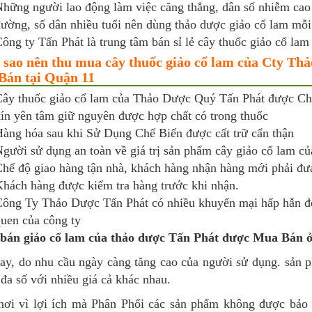
hững người lao động làm việc căng thẳng, dân số nhiễm cao
ường, số dân nhiều tuổi nên dùng thảo dược giảo cổ lam mỗi
ông ty Tấn Phát là trung tâm bán sỉ lẻ cây thuốc giảo cổ lam 
 sao nên thu mua cây thuốc giảo cổ lam của Cty Th
án tại Quận 11
ây thuốc giảo cổ lam của Thảo Dược Quý Tấn Phát được Chế
ín yên tâm giữ nguyên được hợp chất có trong thuốc
àng hóa sau khi Sử Dụng Chế Biến được cất trữ cẩn thận
gười sử dụng an toàn về giá trị sản phẩm cây giảo cổ lam củ
hế độ giao hàng tận nhà, khách hàng nhận hàng mới phải đưa
hách hàng được kiểm tra hàng trước khi nhận.
ông Ty Thảo Dược Tấn Phát có nhiều khuyến mại hấp hẫn đố
uen của công ty
bán giảo cổ lam của thảo dược Tấn Phát được Mua Bán 
ay, do nhu cầu ngày càng tăng cao của người sử dụng. sản 
đa số với nhiều giá cả khác nhau.
nơi vì lợi ích mà Phân Phối các sản phẩm không được bảo