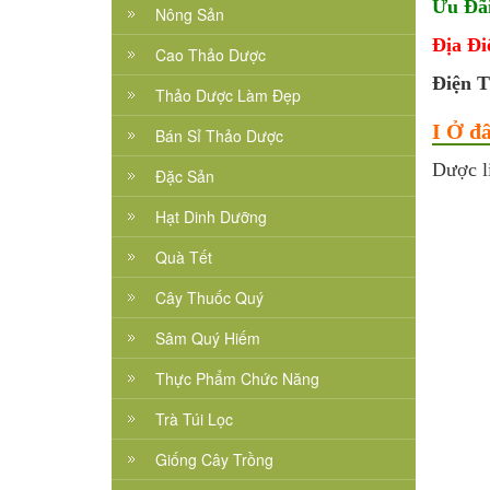
Ưu Đãi
Nông Sản
Địa Đi
Cao Thảo Dược
Điện T
Thảo Dược Làm Đẹp
I Ở đâ
Bán Sỉ Thảo Dược
Dược li
Đặc Sản
Hạt Dinh Dưỡng
Quà Tết
Cây Thuốc Quý
Sâm Quý Hiếm
Thực Phẩm Chức Năng
Trà Túi Lọc
Giống Cây Trồng