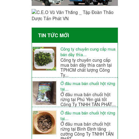
TIN TỨC MỚI
Công ty chuyên cung cấp mua
bán dây thìa...
Công ty chuyên cung cấp
mua bán dây thìa canh tại
TPHCM chất lượng Công
Ty...
Ở đâu mua bán chuối hột rừng
tại...
Ở đâu mua bán chuối hột
rừng tại Phú Yên giá tốt
Công Ty TNHH TẤN PHÁT...
Ở đâu mua bán chuối hột rừng
tại...
Ở đâu mua bán chuối hột
rừng tại Bình Định tăng
cường Công Ty TNHH TẤN
PHÁT...