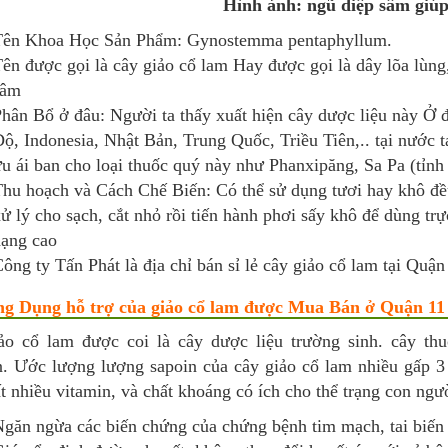
Hình ảnh: ngũ diệp sâm giú
Tên Khoa Học Sản Phẩm: Gynostemma pentaphyllum.
ên được gọi là cây giảo cổ lam Hay được gọi là dây lõa lùng,
sâm
hân Bổ ở đâu: Người ta thấy xuất hiện cây dược liệu này Ở
ộ, Indonesia, Nhật Bản, Trung Quốc, Triều Tiên,.. tại nước 
u ái ban cho loại thuốc quý này như Phanxipăng, Sa Pa (tỉnh
hu hoạch và Cách Chế Biến: Có thể sử dụng tươi hay khô đ
ử lý cho sạch, cắt nhỏ rồi tiến hành phơi sấy khô để dùng tr
ạng cao
ông ty Tấn Phát là địa chỉ bán sỉ lẻ cây giảo cổ lam tại Quận 
ng Dụng hỗ trợ của giảo cổ lam được Mua Bán ở Quận 1
ảo cổ lam được coi là cây dược liệu trường sinh. cây thu
n. Ước lượng lượng sapoin của cây giảo cổ lam nhiều gấp 3
t nhiều vitamin, và chất khoáng có ích cho thể trạng con ngư
găn ngừa các biến chứng của chứng bệnh tim mạch, tai biế