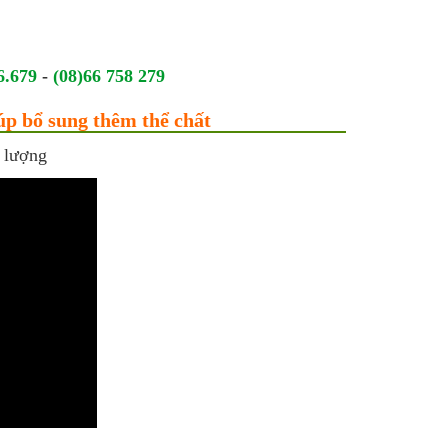
6.679
-
(08)66 758 279
úp bổ sung thêm thể chất
t lượng