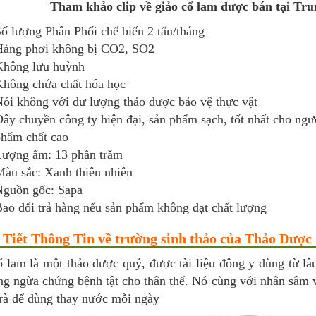
Tham khảo clip về giảo cổ lam được bán tại T
ố lượng Phân Phối chế biến 2 tấn/tháng
àng phơi không bị CO2, SO2
Không lưu huỳnh
hông chứa chất hóa học
ói không với dư lượng thảo dược bảo vệ thực vật
ây chuyền công ty hiện đại, sản phẩm sạch, tốt nhất cho ng
hẩm chất cao
ượng ẩm: 13 phần trăm
àu sắc: Xanh thiên nhiên
guồn gốc: Sapa
ao đổi trả hàng nếu sản phẩm không đạt chất lượng
i Tiết Thông Tin về trường sinh thảo của Thảo Dư
ổ lam là một thảo dược quý, được tài liệu đông y dùng từ lâ
g ngừa chứng bệnh tật cho thân thể. Nó cùng với nhân sâm v
trà để dùng thay nước mỗi ngày