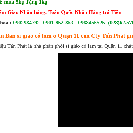
: mua 5kg Tặng 1kg
ểm Giao Nhận hàng: Toàn Quốc Nhận Hàng trả Tiền
hoại:
0902984792
-
0901-852-853
-
0968455525
-
(028)62.57
u Bán sỉ giảo cổ lam ở Quận 11 của Cty Tấn Phát gi
ệu Tấn Phát là nhà phân phối sỉ giảo cổ lam tại Quận 11 chấ