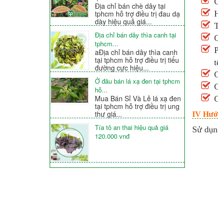
G
Địa chỉ bán chè dây tại
H
tphcm hỗ trợ điều trị đau dạ
dày hiệu quả giá...
T
Địa chỉ bán dây thìa canh tại
G
tphcm...
P
aĐịa chỉ bán dây thìa canh
tại tphcm hỗ trợ điều trị tiểu
t
đường cực hiệu...
G
Ở đâu bán lá xạ đen tại tphcm
G
hỗ...
Mua Bán Sỉ Và Lẻ lá xạ đen
G
tại tphcm hỗ trợ điều trị ung
thư giá...
IV Hướn
Tía tô an thai hiệu quả giá
Sử dụn
120.000 vnđ