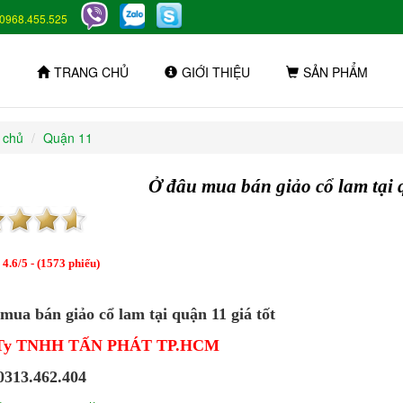
0968.455.525
TRANG CHỦ
GIỚI THIỆU
SẢN PHẨM
 chủ
Quận 11
Ở đâu mua bán giảo cổ lam tại q
:
4.6
/
5
- (
1573
phiếu)
mua bán giảo cổ lam tại quận 11 giá tốt
Ty TNHH TẤN PHÁT TP.HCM
313.462.404