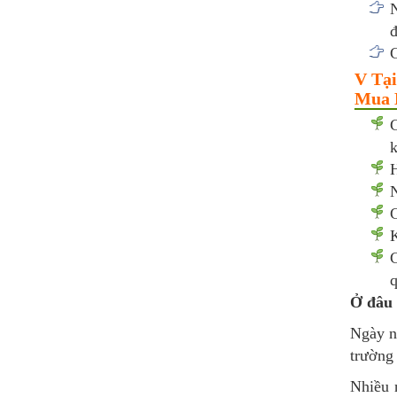
N
đ
C
V Tại
Mua B
C
k
H
N
C
K
C
q
Ở đâu 
Ngày n
trường 
Nhiều 