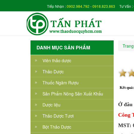
Tiếp Nhận :
0902.984.792
-
0918.823.863
Tư Vấn :
Trang
DANH MỤC SẢN PHẨM
Viên thảo dược
Thảo Dược
Thuốc Ngâm Rượu
Kết quả
Sản Phẩm Nông Sản Xuất Khẩu
Ở đâu 
Dược liệu
Công 
Thảo Dược Tươi
MST: 0
Bột Thảo Dược