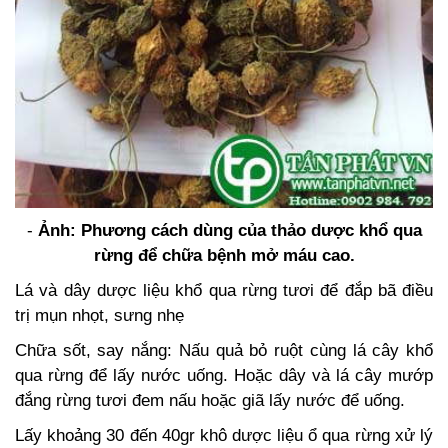
-
Ảnh: Phương cách dùng của thảo dược khổ qua
rừng
để chữa bệnh mở máu cao.
Lá và dây dược liệu khổ qua rừng tươi để đắp bã điều
trị mụn nhọt, sưng nhẹ
Chữa sốt, say nắng: Nấu quả bỏ ruột cùng lá cây khổ
qua rừng để lấy nước uống. Hoặc dây và lá cây mướp
đắng rừng tươi đem nấu hoặc giã lấy nước để uống.
Lấy khoảng 30 đến 40gr khô dược liệu ổ qua rừng xử lý