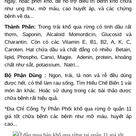
ngày, hoặc phơi khô, để hỗ trợ điều trị bệnh khó chữa
như ung thư, mỡ máu, cao huyết áp, và các chứng
bệnh về da...
Thành Phần:
Trong trái khổ qua rừng có tinh dầu rất
thơm, Saponin, Alcaloid Momordicin, Glucosid và
Charantin. Còn có các Vitamin E, B1, B2, A, K, C,
Caroten. Hạt chứa dầu và chất đắng có nhiều Betain,
lipid, Phospho, Canxi, Magie, Adenin, protein, khoáng
chất như sắt, potassium, Natri...
Bộ Phận Dùng :
Ngọn, trái, lá non và rễ đều dùng
được hết, có thể làm rau sống, Tìm Hiểu Chế Biến 1 vài
món ăn khác. Hoặc sử dụng trong các bài thảo dược
chữa bệnh rất hiệu quả.
*Địa Chỉ Công Ty Phân Phối khổ qua rừng ở quận 11
giá tốt chữa bệnh các bệnh như mỡ máu, huyết áp
cao...