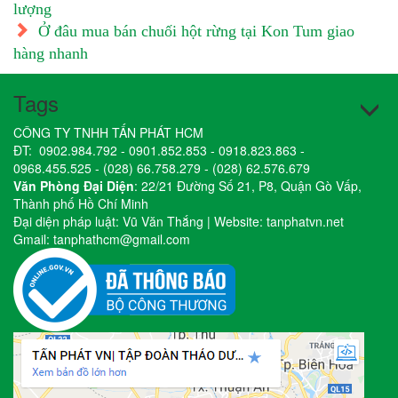
lượng
Ở đâu mua bán chuối hột rừng tại Kon Tum giao
hàng nhanh
Tags
CÔNG TY TNHH TẤN PHÁT HCM
ĐT:
0902.984.792
-
0901.852.853
-
0918.823.863
-
0968.455.525
-
(028) 66.758.279
-
(028) 62.576.679
Văn Phòng Đại Diện
: 22/21 Đường Số 21, P8, Quận Gò Vấp,
Thành phố Hồ Chí Minh
Đại diện pháp luật: Vũ Văn Thắng | Website:
tanphatvn.net
Gmail:
tanphathcm@gmail.com