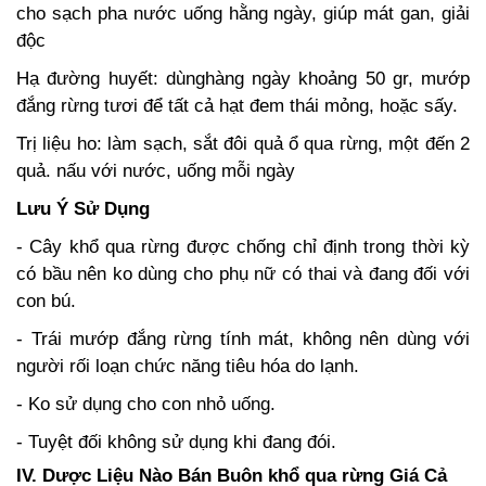
cho sạch pha nước uống hằng ngày, giúp mát gan, giải
độc
Hạ đường huyết: dùnghàng ngày khoảng 50 gr, mướp
đắng rừng tươi để tất cả hạt đem thái mỏng, hoặc sấy.
Trị liệu ho: làm sạch, sắt đôi quả ổ qua rừng, một đến 2
quả. nấu với nước, uống mỗi ngày
Lưu Ý Sử Dụng
- Cây khổ qua rừng được chống chỉ định trong thời kỳ
có bầu nên ko dùng cho phụ nữ có thai và đang đối với
con bú.
- Trái mướp đắng rừng tính mát, không nên dùng với
người rối loạn chức năng tiêu hóa do lạnh.
- Ko sử dụng cho con nhỏ uống.
- Tuyệt đối không sử dụng khi đang đói.
IV. Dược Liệu Nào Bán Buôn khổ qua rừng Giá Cả