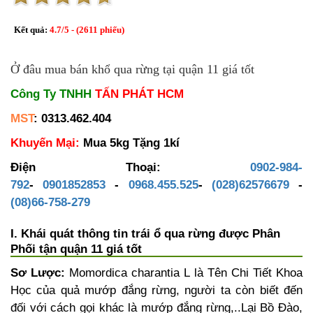
Kết quả:
4.7
/
5
- (
2611
phiếu)
Ở đâu mua bán khổ qua rừng tại quận 11 giá tốt
Công Ty TNHH
TẤN PHÁT HCM
MST
: 0313.462.404
Khuyến Mại:
Mua 5kg Tặng 1kí
Điện Thoại:
0902-984-
792
-
0901852853
-
0968.455.525
-
(028)62576679
-
(08)66-758-279
I. Khái quát thông tin trái ổ qua rừng được Phân
Phối tận quận 11 giá tốt
Sơ Lược:
Momordica charantia L là Tên Chi Tiết Khoa
Học của quả mướp đắng rừng, người ta còn biết đến
đối với cách gọi khác là mướp đắng rừng,..Lại Bồ Đào,