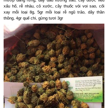
mướp đắng rừng, dây đau xương sao, cây dược liệu
xấu hổ, rễ nhàu, cỏ xước, cây thuốc vòi voi sao, cối
xay mỗi loại 8g, 5gr mỗi loại rễ ngũ trảo, dây thần
thông, 4gr quế chi, gừng tươi 3gr