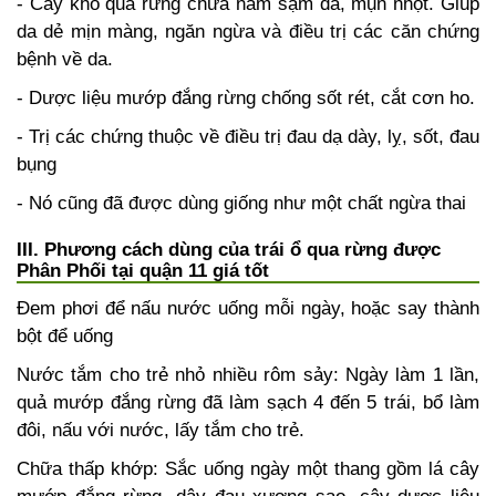
- Cây khổ qua rừng chữa nám sạm da, mụn nhọt. Giúp
da dẻ mịn màng, ngăn ngừa và điều trị các căn chứng
bệnh về da.
- Dược liệu mướp đắng rừng chống sốt rét, cắt cơn ho.
- Trị các chứng thuộc về điều trị đau dạ dày, lỵ, sốt, đau
bụng
- Nó cũng đã được dùng giống như một chất ngừa thai
III. Phương cách dùng của trái ổ qua rừng được
Phân Phối tại quận 11 giá tốt
Đem phơi để nấu nước uống mỗi ngày, hoặc say thành
bột để uống
Nước tắm cho trẻ nhỏ nhiều rôm sảy: Ngày làm 1 lần,
quả mướp đắng rừng đã làm sạch 4 đến 5 trái, bổ làm
đôi, nấu với nước, lấy tắm cho trẻ.
Chữa thấp khớp: Sắc uống ngày một thang gồm lá cây