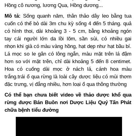
Hồng cô nương, lương Qua, Hồng dương...
Mô tả:
Sống quanh năm, thân thảo dây leo bằng tua
cuốn có thể bò dài 3m chu kỳ sống 4 đến 5 tháng. quả
có hình thoi, dài khoảng 3 - 5 cm, bằng khoảng ngón
tay cái người lớn da lồi lõm, sần sùi, có nhiều gai
nhọn khi già có màu vàng hồng, hạt dẹp như hạt bầu bí.
Lá mọc so le gân có lông ngắn, màu mặt trên lá đậm
hơn so với mặt trên, chỉ dài khoảng 5 đến 8 centimet.
Hoa có cuống dài mọc ở nách lá, cánh hoa màu
trắng.trái ổ qua rừng là loài cây dược liệu có mùi thơm
đặc trưng, vị đắng nhiều, hơn loại ổ qua thông thường
Có thể bạn chưa biết video về thảo dược khổ qua
rừng được Bán Buôn nơi Dược Liệu Quý Tấn Phát
chữa bệnh tiểu đường