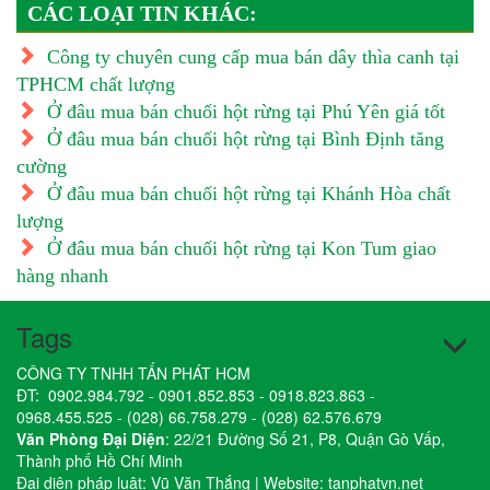
CÁC LOẠI TIN KHÁC:
Công ty chuyên cung cấp mua bán dây thìa canh tại
TPHCM chất lượng
Ở đâu mua bán chuối hột rừng tại Phú Yên giá tốt
Ở đâu mua bán chuối hột rừng tại Bình Định tăng
cường
Ở đâu mua bán chuối hột rừng tại Khánh Hòa chất
lượng
Ở đâu mua bán chuối hột rừng tại Kon Tum giao
hàng nhanh
Tags
CÔNG TY TNHH TẤN PHÁT HCM
ĐT:
0902.984.792
-
0901.852.853
-
0918.823.863
-
0968.455.525
-
(028) 66.758.279
-
(028) 62.576.679
Văn Phòng Đại Diện
: 22/21 Đường Số 21, P8, Quận Gò Vấp,
Thành phố Hồ Chí Minh
Đại diện pháp luật: Vũ Văn Thắng | Website:
tanphatvn.net