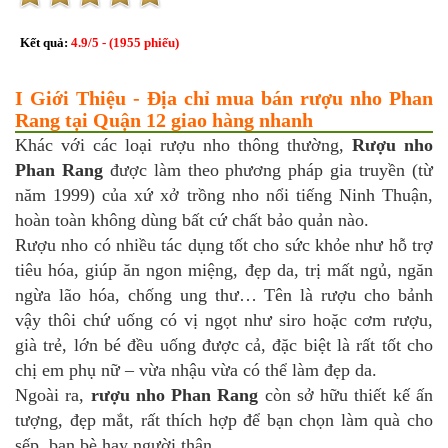
Kết quả:
4.9
/
5
- (
1955
phiếu)
I Giới Thiệu - Địa chỉ mua bán rượu nho Phan
Rang tại Quận 12 giao hàng nhanh
Khác với các loại rượu nho thông thường,
Rượu nho
Phan Rang
được làm theo phương pháp gia truyền (từ
năm 1999) của xứ xở trồng nho nổi tiếng Ninh Thuận,
hoàn toàn không dùng bất cứ chất bảo quản nào.
Rượu nho có nhiều tác dụng tốt cho sức khỏe như hỗ trợ
tiêu hóa, giúp ăn ngon miệng, đẹp da, trị mất ngủ, ngăn
ngừa lão hóa, chống ung thư… Tên là rượu cho bảnh
vậy thôi chứ uống có vị ngọt như siro hoặc cơm rượu,
già trẻ, lớn bé đều uống được cả, đặc biệt là rất tốt cho
chị em phụ nữ – vừa nhậu vừa có thể làm đẹp da.
Ngoài ra,
rượu nho Phan Rang
còn sở hữu thiết kế ấn
tượng, đẹp mắt, rất thích hợp để bạn chọn làm quà cho
sếp, bạn bè hay người thân…