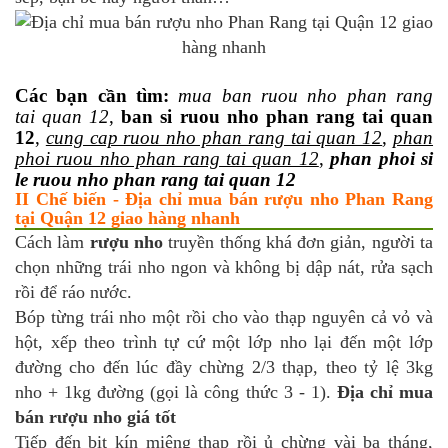
Các bạn cần tìm:
mua ban ruou nho phan rang
tai quan 12
,
ban si ruou nho phan rang tai quan
12
,
cung cap ruou nho phan rang tai quan 12
,
phan
phoi ruou nho phan rang tai quan 12
,
phan phoi si
le ruou nho phan rang tai quan 12
II Chế biến - Địa chỉ mua bán rượu nho Phan Rang
tại Quận 12 giao hàng nhanh
Cách làm
rượu nho
truyền thống khá đơn giản, người ta
chọn những trái nho ngon và không bị dập nát, rửa sạch
rồi để ráo nước.
Bóp từng trái nho một rồi cho vào thạp nguyên cả vỏ và
hột, xếp theo trình tự cứ một lớp nho lại đến một lớp
đường cho đến lúc đầy chừng 2/3 thạp, theo tỷ lệ 3kg
nho + 1kg đường (gọi là công thức 3 - 1).
Địa chỉ mua
bán rượu nho giá tốt
Tiếp đến bịt kín miệng thạp rồi ủ chừng vài ba tháng,