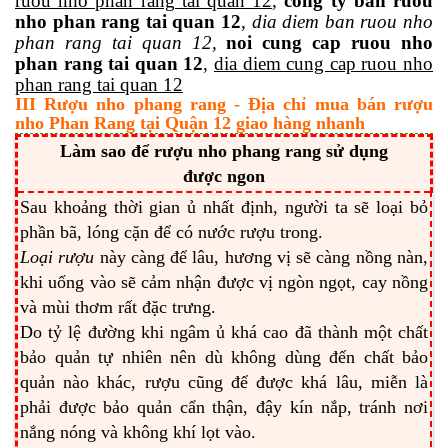
ruou nho phan rang tai quan 12
,
cong ty ban ruou
nho phan rang tai quan 12
,
dia diem ban ruou nho
phan rang tai quan 12,
noi cung cap ruou nho
phan rang tai quan 12
,
dia diem cung cap ruou nho
phan rang tai quan 12
III Rượu nho phang rang - Địa chỉ mua bán rượu
nho Phan Rang tại Quận 12 giao hàng nhanh
Làm sao để rượu nho phang rang sử dụng
được ngon
Sau khoảng thời gian ủ nhất định, người ta sẽ loại bỏ
phần bã, lóng cặn để có nước rượu trong.
Loại rượu
này càng để lâu, hương vị sẽ càng nồng nàn,
khi uống vào sẽ cảm nhận được vị ngòn ngọt, cay nồng
và mùi thơm rất đặc trưng.
Do tỷ lệ đường khi ngâm ủ khá cao đã thành một chất
bảo quản tự nhiên nên dù không dùng đến chất bảo
quản nào khác, rượu cũng để được khá lâu, miễn là
phải được bảo quản cẩn thận, đậy kín nắp, tránh nơi
nắng nóng và không khí lọt vào.