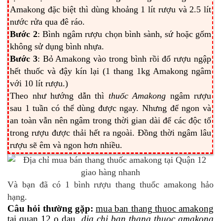
Amakong đặc biệt thì dùng khoảng 1 lít rượu và 2.5 lít
nước rửa qua đê ráo.
Bước 2
: Bình ngâm rượu chọn bình sành, sứ hoặc gốm
không sử dụng bình nhựa.
Bước 3
: Bỏ Amakong vào trong bình rồi đổ rượu ngập
hết thuốc và đậy kín lại (1 thang 1kg Amakong ngâm
với 10 lít rượu.)
Theo như hướng dẫn thì
thuốc Amakong
ngâm rượu
sau 1 tuần có thể dùng được ngay. Nhưng để ngon và
an toàn vẫn nên ngâm trong thời gian dài để các độc tố
trong rượu được thải hết ra ngoài. Đồng thời ngâm lâu
rượu sẽ êm và ngon hơn nhiều.
Và bạn đã có 1 bình rượu thang thuốc amakong hảo
hạng.
Câu hỏi thường gặp:
mua ban thang thuoc amakong
tai quan 12 o dau
,
dia chi ban thang thuoc amakong