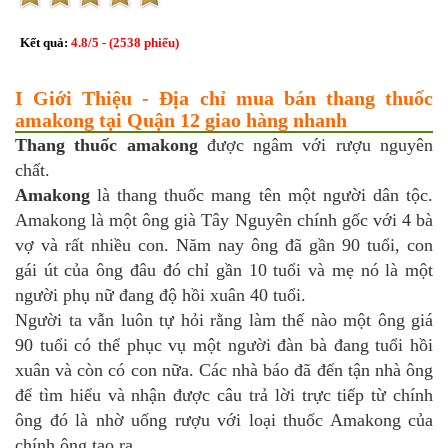
Kết quả:
4.8
/
5
- (
2538
phiếu)
I Giới Thiệu - Địa chỉ mua bán thang thuốc
amakong tại Quận 12 giao hàng nhanh
Thang thuốc amakong
được ngâm với rượu nguyên
chất.
Amakong
là thang thuốc mang tên một người dân tộc.
Amakong là một ông già Tây Nguyên chính gốc với 4 bà
vợ và rất nhiều con. Năm nay ông đã gần 90 tuổi, con
gái út của ông đâu đó chỉ gần 10 tuổi và mẹ nó là một
người phụ nữ đang độ hồi xuân 40 tuổi.
Người ta vẫn luôn tự hỏi rằng làm thế nào một ông giá
90 tuổi có thể phục vụ một người đàn bà đang tuổi hồi
xuân và còn có con nữa. Các nhà báo đã đến tận nhà ông
để tìm hiểu và nhận được câu trả lời trực tiếp từ chính
ông đó là nhờ uống rượu với loại thuốc Amakong của
chính ông tạo ra.