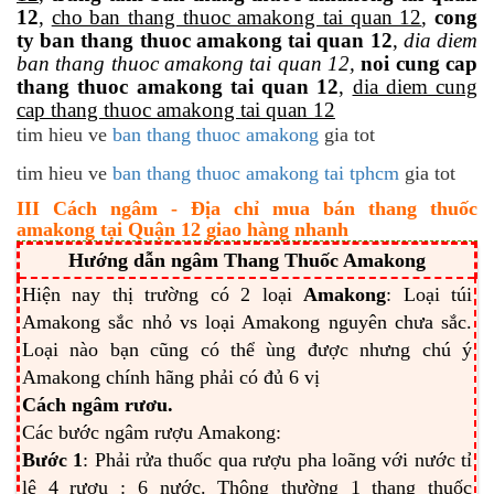
12
,
cho ban thang thuoc amakong tai quan 12
,
cong
ty ban thang thuoc amakong tai quan 12
,
dia diem
ban thang thuoc amakong tai quan 12,
noi cung cap
thang thuoc amakong tai quan 12
,
dia diem cung
cap thang thuoc amakong tai quan 12
tim hieu ve
ban thang thuoc amakong
gia tot
tim hieu ve
ban thang thuoc amakong tai tphcm
gia tot
III Cách ngâm - Địa chỉ mua bán thang thuốc
amakong tại Quận 12 giao hàng nhanh
Hướng dẫn ngâm
Thang Thuốc Amakong
Hiện nay thị trường có 2 loại
Amakong
: Loại túi
Amakong sắc nhỏ vs loại Amakong nguyên chưa sắc.
Loại nào bạn cũng có thể ùng được nhưng chú ý
Amakong chính hãng phải có đủ 6 vị
Cách ngâm rươu.
Các bước ngâm rượu Amakong:
Bước 1
: Phải rửa thuốc qua rượu pha loãng với nước tỉ
lệ 4 rượu : 6 nước. Thông thường 1 thang thuốc