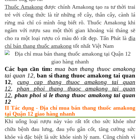
Thuốc Amakong
được chính Amakong tạo ra tư thời trai
trẻ với công thức là từ những rễ cây, thân cây, cành lá
rừng mà chỉ có mình ông biết rõ. Thuốc Amakong khi
ngâm với rượu sau một thời gian khoảng vài tháng sẽ
cho ra một loại rượu có màu đỏ rất đẹp. Tấn Phát là
địa
chỉ bán thang thuốc amakong
tốt nhất Việt Nam
Các bạn cần tìm:
mua ban thang thuoc amakong
tai quan 12
,
ban si thang thuoc amakong tai quan
12
,
cung cap thang thuoc amakong tai quan
12
,
phan phoi thang thuoc amakong tai quan
12
,
phan phoi si le thang thuoc amakong tai quan
12
II Tác dụng - Địa chỉ mua bán thang thuốc amakong
tại Quận 12 giao hàng nhanh
Khi uống loại rượu này vào rất tốt cho sức khỏe như
chữa bệnh đau lưng, đau yếu gân cốt, tăng cường sức
khỏe và đặc biệt là sức khỏe sinh lý nam. Cũng chính vì