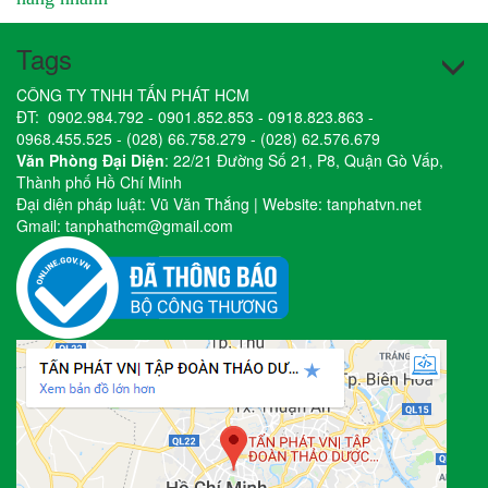
Tags
CÔNG TY TNHH TẤN PHÁT HCM
ĐT:
0902.984.792
-
0901.852.853
-
0918.823.863
-
0968.455.525
-
(028) 66.758.279
-
(028) 62.576.679
Văn Phòng Đại Diện
: 22/21 Đường Số 21, P8, Quận Gò Vấp,
Thành phố Hồ Chí Minh
Đại diện pháp luật: Vũ Văn Thắng | Website:
tanphatvn.net
Gmail:
tanphathcm@gmail.com