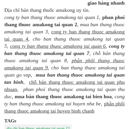
giao hàng nhanh
Địa chỉ bán thang thuốc amakong uy tín.
cong ty ban thang thuoc amakong tai quan 1
,
phan phoi
thang thuoc amakong tai quan 2
,
mua ban thang thuoc
amakong tai quan 3
,
cong ty ban thang thuoc amakong
tai quan 4
,
cho ban thang thuoc amakong tai quan
5
,
cong ty ban thang thuoc amakong tai quan 6
,
cong ty
ban thang thuoc amakong tai quan 7
,
chỗ bán thang
thuoc amakong tai quan 8
,
phân phối thang thuoc
amakong tai quan 9
,
cho ban thang thuoc amakong tai
quan go vap
,
mua ban thang thuoc amakong tai quan
tan binh
,
chỗ bán thang thuoc amakong tai quan phu
nhuan
,
phan phoi thang thuoc amakong tai quan thu
duc
,
mua bán thang thuoc amakong tai bien hoa
,
cong
ty ban thang thuoc amakong tai huyen nha be
,
phân phối
thang thuoc amakong tai huyen binh chanh
TAGs
dia chi ban thuoc amakong tai quan 12