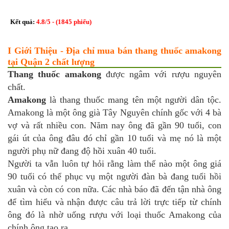
Kết quả:
4.8
/
5
- (
1845
phiếu)
I Giới Thiệu - Địa chỉ mua bán thang thuốc amakong
tại Quận 2 chất lượng
Thang thuốc amakong
được ngâm với rượu nguyên
chất.
Amakong
là thang thuốc mang tên một người dân tộc.
Amakong là một ông già Tây Nguyên chính gốc với 4 bà
vợ và rất nhiều con. Năm nay ông đã gần 90 tuổi, con
gái út của ông đâu đó chỉ gần 10 tuổi và mẹ nó là một
người phụ nữ đang độ hồi xuân 40 tuổi.
Người ta vẫn luôn tự hỏi rằng làm thế nào một ông giá
90 tuổi có thể phục vụ một người đàn bà đang tuổi hồi
xuân và còn có con nữa. Các nhà báo đã đến tận nhà ông
để tìm hiểu và nhận được câu trả lời trực tiếp từ chính
ông đó là nhờ uống rượu với loại thuốc Amakong của
chính ông tạo ra.