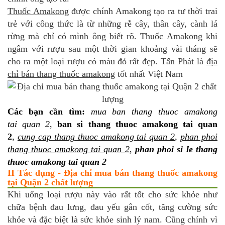
Thuốc Amakong
được chính Amakong tạo ra tư thời trai
trẻ với công thức là từ những rễ cây, thân cây, cành lá
rừng mà chỉ có mình ông biết rõ. Thuốc Amakong khi
ngâm với rượu sau một thời gian khoảng vài tháng sẽ
cho ra một loại rượu có màu đỏ rất đẹp. Tấn Phát là
địa
chỉ bán thang thuốc amakong
tốt nhất Việt Nam
Các bạn cần tìm:
mua ban thang thuoc amakong
tai quan 2
,
ban si thang thuoc amakong tai quan
2
,
cung cap thang thuoc amakong tai quan 2
,
phan phoi
thang thuoc amakong tai quan 2
,
phan phoi si le thang
thuoc amakong tai quan 2
II Tác dụng - Địa chỉ mua bán thang thuốc amakong
tại Quận 2 chất lượng
Khi uống loại rượu này vào rất tốt cho sức khỏe như
chữa bệnh đau lưng, đau yếu gân cốt, tăng cường sức
khỏe và đặc biệt là sức khỏe sinh lý nam. Cũng chính vì