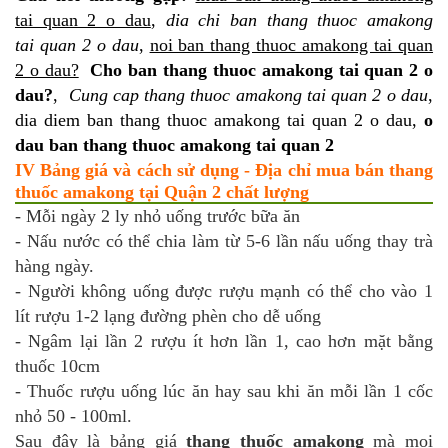
tai quan 2 o dau
,
dia chi ban thang thuoc amakong
tai quan 2 o dau
,
noi ban thang thuoc amakong tai quan
2 o dau?
Cho ban thang thuoc amakong tai quan 2 o
dau?
,
Cung cap thang thuoc amakong tai quan 2 o dau
,
dia diem ban thang thuoc amakong tai quan 2 o dau,
o
dau ban thang thuoc amakong tai quan 2
IV Bảng giá và cách sử dụng - Địa chỉ mua bán thang
thuốc amakong tại Quận 2 chất lượng
- Mỗi ngày 2 ly nhỏ uống trước bữa ăn
- Nấu nước có thể chia làm từ 5-6 lần nấu uống thay trà
hàng ngày.
- Người không uống được rượu mạnh có thể cho vào 1
lít rượu 1-2 lạng đường phèn cho dễ uống
- Ngâm lại lần 2 rượu ít hơn lần 1, cao hơn mặt bằng
thuốc 10cm
- Thuốc rượu uống lúc ăn hay sau khi ăn mỗi lần 1 cốc
nhỏ 50 - 100ml.
Sau đây là bảng giá
thang thuốc amakong
mà mọi