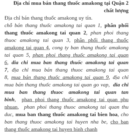
Địa chỉ mua bán thang thuốc amakong tại Quận 2
chất lượng
Địa chỉ bán thang thuốc amakong uy tín.
chỗ bán thang thuốc amakong tai quan 1
,
phân phối
thang thuốc amakong tai quan 2
,
phan phoi thang
thuoc amakong tai quan 3
,
phân phối thang thuốc
amakong tai quan 4
,
cong ty ban thang thuốc amakong
tai quan 5
,
phan phoi thang thuốc amakong tai quan
6
,
dia chi mua ban thang thuốc amakong tai quan
7
,
địa chỉ mua bán thang thuoc amakong tai quan
8
,
mua bán thang thuốc amakong tai quan 9
,
địa chỉ
mua bán thang thuốc amakong tai quan go vap
,
dia chi
mua ban thang thuoc amakong tai quan tan
binh
,
phan phoi thang thuốc amakong tai quan phu
nhuan
,
phan phoi thang thuoc amakong tai quan thu
duc
,
mua ban thang thuốc amakong tai bien hoa
,
cho
ban thang thuoc amakong tai huyen nha be
,
cho ban
thang thuốc amakong tai huyen binh chanh