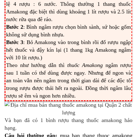
lệ 4 rượu : 6 nước. Thông thường 1 thang thuốc
Amakong đặc biệt thì dùng khoảng 1 lít rượu và 2.5 lít
nước rửa qua đê ráo.
Bước 2
: Bình ngâm rượu chọn bình sành, sứ hoặc gốm
không sử dụng bình nhựa.
Bước 3
: Bỏ Amakong vào trong bình rồi đổ rượu ngập
hết thuốc và đậy kín lại (1 thang 1kg Amakong ngâm
với 10 lít rượu.)
Theo như hướng dẫn thì
thuốc Amakong
ngâm rượu
sau 1 tuần có thể dùng được ngay. Nhưng để ngon và
an toàn vẫn nên ngâm trong thời gian dài để các độc tố
trong rượu được thải hết ra ngoài. Đồng thời ngâm lâu
rượu sẽ êm và ngon hơn nhiều.
Và bạn đã có 1 bình rượu thang thuốc amakong hảo
hạng.
Câu hỏi thường gặp:
mua ban thang thuoc amakong