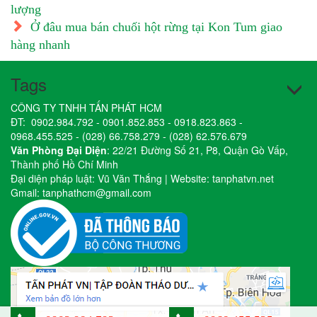
lượng
Ở đâu mua bán chuối hột rừng tại Kon Tum giao
hàng nhanh
Tags
CÔNG TY TNHH TẤN PHÁT HCM
ĐT:
0902.984.792
-
0901.852.853
-
0918.823.863
-
0968.455.525
-
(028) 66.758.279
-
(028) 62.576.679
Văn Phòng Đại Diện
: 22/21 Đường Số 21, P8, Quận Gò Vấp,
Thành phố Hồ Chí Minh
Đại diện pháp luật: Vũ Văn Thắng | Website:
tanphatvn.net
Gmail:
tanphathcm@gmail.com