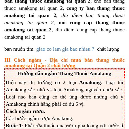
ban thang thuoc amakong tai quan 2
,
cho ban thang
thuoc amakong tai quan 2
,
cong ty ban thang thuoc
amakong tai quan 2
,
dia diem ban thang thuoc
amakong tai quan 2,
noi cung cap thang thuoc
amakong tai quan 2
,
dia diem cung cap thang thuoc
amakong tai quan 2
bạn muốn tìm
giao co lam gia bao nhieu ?
chất lượng
III Cách ngâm - Địa chỉ mua bán thang thuốc
amakong tại Quận 2 chất lượng
Hướng dẫn ngâm
Thang Thuốc Amakong
Hiện nay thị trường có 2 loại
Amakong
: Loại túi
Amakong sắc nhỏ vs loại Amakong nguyên chưa sắc.
Loại nào bạn cũng có thể ùng được nhưng chú ý
Amakong chính hãng phải có đủ 6 vị
Cách ngâm rươu.
Các bước ngâm rượu Amakong:
Bước 1
: Phải rửa thuốc qua rượu pha loãng với nước tỉ