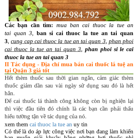
Các bạn cần tìm:
mua ban cai thuoc la tue an
tai quan 3
,
ban si cai thuoc la tue an tai quan
3
,
cung cap cai thuoc la tue an tai quan 3
,
phan phoi
cai thuoc la tue an tai quan 3
,
phan phoi si le cai
thuoc la tue an tai quan 3
II Tác dụng - Địa chỉ mua bán cai thuốc lá tuệ an
tại Quận 3 giá tốt
Hết thèm thuốc sau thời gian ngắn, cảm giác thèm
thuốc giảm dần sau vài ngày sử dụng sau đó là hết
hẳn.
Để cai thuốc lá thành công không còn bị nghiện lại
thì việc đầu tiên đó chính là các bạn cần phải thấu
hiểu tường tận về tác dụng của nó.
xem them
cai thuoc la tue an
uy tin
Có thể là do áp lực công việc nơi bạn đang làm khiến
bạn muốn giải khuây bằng những hơi thuốc phì