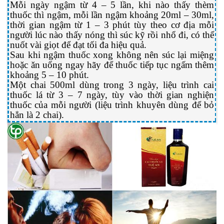
Mỗi ngày ngậm từ 4 – 5 lần, khi nào thấy thèm
thuốc thì ngậm, mỗi lần ngậm khoảng 20ml – 30ml,
thời gian ngậm từ 1 – 3 phút tùy theo cơ địa mỗi
người lúc nào thấy nóng thì súc kỹ rồi nhổ đi, có thể
nuốt vài giọt để đạt tối đa hiệu quả.
Sau khi ngậm thuốc xong không nên súc lại miệng
hoặc ăn uống ngay hãy để thuốc tiếp tục ngấm thêm
khoảng 5 – 10 phút.
Một chai 500ml dùng trong 3 ngày, liệu trình cai
thuốc lá từ 3 – 7 ngày, tùy vào thời gian nghiện
thuốc của mỗi người (liệu trình khuyên dùng để bỏ
hẳn là 2 chai).