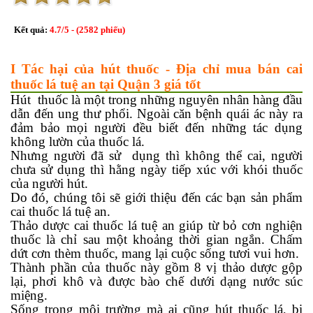
Kết quả:
4.7
/
5
- (
2582
phiếu)
I Tác hại của hút thuốc - Địa chỉ mua bán cai
thuốc lá tuệ an tại Quận 3 giá tốt
Hút thuốc là một trong những nguyên nhân hàng đầu
dẫn đến ung thư phổi. Ngoài căn bệnh quái ác này ra
đảm bảo mọi người đều biết đến những tác dụng
không lườn của thuốc lá.
Nhưng người đã sử dụng thì không thể cai, người
chưa sử dụng thì hằng ngày tiếp xúc với khói thuốc
của người hút.
Do đó, chúng tôi sẽ giới thiệu đến các bạn sản phẩm
cai thuốc lá tuệ an.
Thảo dược cai thuốc lá tuệ an giúp từ bỏ cơn nghiện
thuốc là chỉ sau một khoảng thời gian ngắn. Chấm
dứt cơn thèm thuốc, mang lại cuộc sống tươi vui hơn.
Thành phần của thuốc này gồm 8 vị thảo dược gộp
lại, phơi khô và được bào chế dưới dạng nước súc
miệng.
Sống trong môi trường mà ai cũng hút thuốc lá, bị