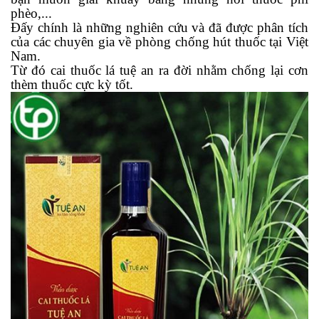
phèo,...
Đấy chính là những nghiên cứu và đã được phân tích
của các chuyên gia về phòng chống hút thuốc tại Việt
Nam.
Từ đó cai thuốc lá tuệ an ra đời nhằm chống lại cơn
thèm thuốc cực kỳ tốt.