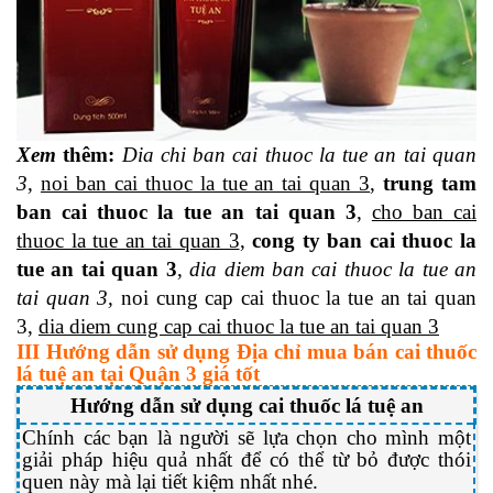
Xem
thêm
:
Dia
chi ban cai thuoc la tue an tai quan
3
,
noi ban cai thuoc la tue an tai quan 3
,
trung tam
ban cai thuoc la tue an tai quan 3
,
cho ban cai
thuoc la tue an tai quan 3
,
cong ty ban cai thuoc la
tue an tai quan 3
,
dia diem ban cai thuoc la tue an
tai quan 3,
noi cung cap cai thuoc la tue an tai quan
3,
dia diem cung cap cai thuoc la tue an tai quan 3
III Hướng dẫn sử dụng Địa chỉ mua bán cai thuốc
lá tuệ an tại Quận 3 giá tốt
Hướng dẫn sử dụng cai thuốc lá tuệ an
Chính các bạn là người sẽ lựa chọn cho mình một
giải pháp hiệu quả nhất để có thể từ bỏ được thói
quen này mà lại tiết kiệm nhất nhé.