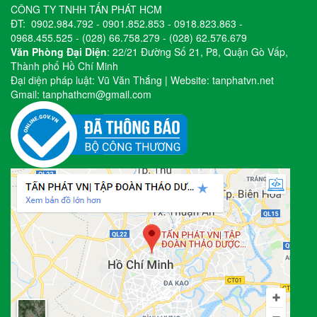
CÔNG TY TNHH TẤN PHÁT HCM
ĐT:
0902.984.792
-
0901.852.853
-
0918.823.863
-
0968.455.525
-
(028) 66.758.279
-
(028) 62.576.679
Văn Phòng Đại Diện
: 22/21 Đường Số 21, P8, Quận Gò Vấp,
Thành phố Hồ Chí Minh
Đại diện pháp luật: Vũ Văn Thắng | Website:
tanphatvn.net
Gmail:
tanphathcm@gmail.com